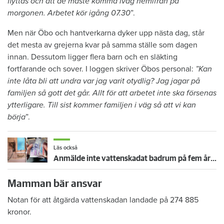
flyttas och att de måste komma iväg hemifrån på
morgonen. Arbetet kör igång 07.30
”.
Men när Öbo och hantverkarna dyker upp nästa dag, står
det mesta av grejerna kvar på samma ställe som dagen
innan. Dessutom ligger flera barn och en släkting
fortfarande och sover. I loggen skriver Öbos personal:
”Kan
inte låta bli att undra var jag varit otydlig? Jag jagar på
familjen så gott det går. Allt för att arbetet inte ska försenas
ytterligare. Till sist kommer familjen i väg så att vi kan
börja
”.
Läs också
Anmälde inte vattenskadat badrum på fem år – krävs på 125 000 kronor
Mamman bär ansvar
Notan för att åtgärda vattenskadan landade på 274 885
kronor.