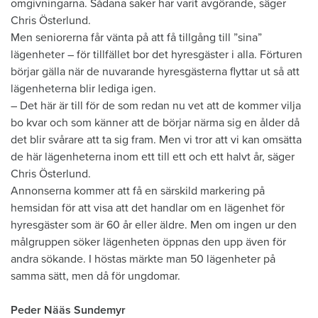
omgivningarna. Sådana saker har varit avgörande, säger
Chris Österlund.
Men seniorerna får vänta på att få tillgång till ”sina”
lägenheter – för tillfället bor det hyresgäster i alla. Förturen
börjar gälla när de nuvarande hyresgästerna flyttar ut så att
lägenheterna blir lediga igen.
– Det här är till för de som redan nu vet att de kommer vilja
bo kvar och som känner att de börjar närma sig en ålder då
det blir svårare att ta sig fram. Men vi tror att vi kan omsätta
de här lägenheterna inom ett till ett och ett halvt år, säger
Chris Österlund.
Annonserna kommer att få en särskild markering på
hemsidan för att visa att det handlar om en lägenhet för
hyresgäster som är 60 år eller äldre. Men om ingen ur den
målgruppen söker lägenheten öppnas den upp även för
andra sökande. I höstas märkte man 50 lägenheter på
samma sätt, men då för ungdomar.
Peder Nääs Sundemyr