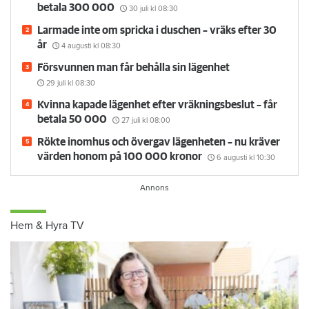
betala 300 000
30 juli
kl 08:30
Larmade inte om spricka i duschen – vräks efter 30
år
4 augusti
kl 08:30
Försvunnen man får behålla sin lägenhet
29 juli
kl 08:30
Kvinna kapade lägenhet efter vräkningsbeslut – får
betala 50 000
27 juli
kl 08:00
Rökte inomhus och övergav lägenheten – nu kräver
värden honom på 100 000 kronor
6 augusti
kl 10:30
Hem & Hyra TV