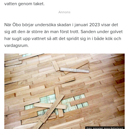
vatten genom taket.
När Öbo börjar undersöka skadan i januari 2023 visar det
sig att den är större än man först trott. Sanden under golvet
har sugit upp vattnet så att det spridit sig in i både kök och
vardagsrum.
Foto: Arkivbild: Anna Rytterbrant
Foto: Arkivbild: Anna Rytterbrant