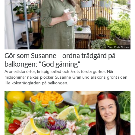
Foto: Frida Ekman
Gör som Susanne – ordna trädgård på
balkongen: ”God gärning”
Aromatiska örter, krispig sallad och årets första gurkor. När
midsommar nalkas plockar Susanne Granlund allsköns grönt i den
lilla köksträdgården på balkongen.