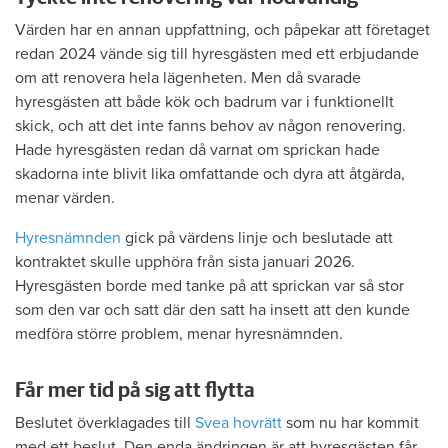
Värden har en annan uppfattning, och påpekar att företaget
redan 2024 vände sig till hyresgästen med ett erbjudande
om att renovera hela lägenheten. Men då svarade
hyresgästen att både kök och badrum var i funktionellt
skick, och att det inte fanns behov av någon renovering.
Hade hyresgästen redan då varnat om sprickan hade
skadorna inte blivit lika omfattande och dyra att åtgärda,
menar värden.
Hyresnämnden
gick på värdens linje och beslutade att
kontraktet skulle upphöra från sista januari 2026.
Hyresgästen borde med tanke på att sprickan var så stor
som den var och satt där den satt ha insett att den kunde
medföra större problem, menar hyresnämnden.
Får mer tid på sig att flytta
Beslutet överklagades till
Svea hovrätt
som nu har kommit
med ett beslut. Den enda ändringen är att hyresgästen får