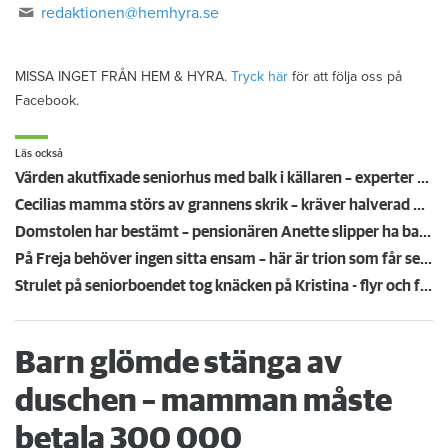
redaktionen@hemhyra.se
MISSA INGET FRÅN HEM & HYRA.
Tryck här
för att följa oss på
Facebook.
Läs också
Värden akutfixade seniorhus med balk i källaren – experter oense om risk för kollaps
Cecilias mamma störs av grannens skrik – kräver halverad hyra
Domstolen har bestämt – pensionären Anette slipper ha barnfamiljer som grannar: ”Kaos och obehag i kvadrat"
På Freja behöver ingen sitta ensam – här är trion som får seniorerna att ställa sig i kö
Strulet på seniorboendet tog knäcken på Kristina - flyr och förlorar 27 års ködagar
Barn glömde stänga av
duschen – mamman måste
betala 300 000