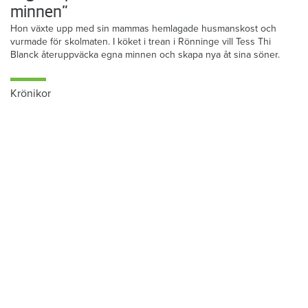
minnen”
Hon växte upp med sin mammas hemlagade husmanskost och
vurmade för skolmaten. I köket i trean i Rönninge vill Tess Thi
Blanck återuppväcka egna minnen och skapa nya åt sina söner.
Krönikor
Du läser:
De äldre i Nynäshamn får förtur på lägenheter
Hem & Hyras chefredaktör: Skiljemännen