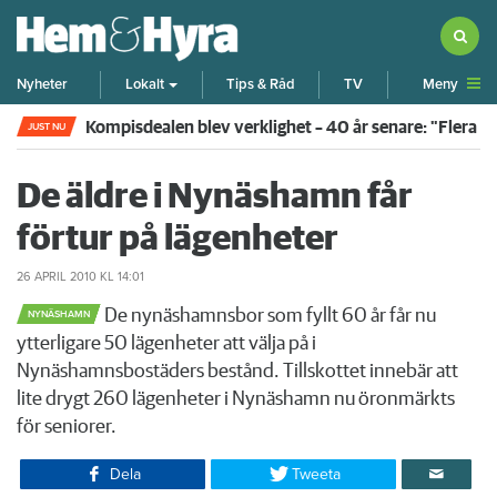
Meny
Nyheter
Lokalt
Tips & Råd
TV
Kompisdealen blev verklighet – 40 år senare: "Flera f
JUST NU
De äldre i Nynäshamn får
förtur på lägenheter
26 APRIL 2010
KL 14:01
De nynäshamnsbor som fyllt 60 år får nu
NYNÄSHAMN
ytterligare 50 lägenheter att välja på i
Nynäshamnsbostäders bestånd. Tillskottet innebär att
lite drygt 260 lägenheter i Nynäshamn nu öronmärkts
för seniorer.​
Dela
Tweeta