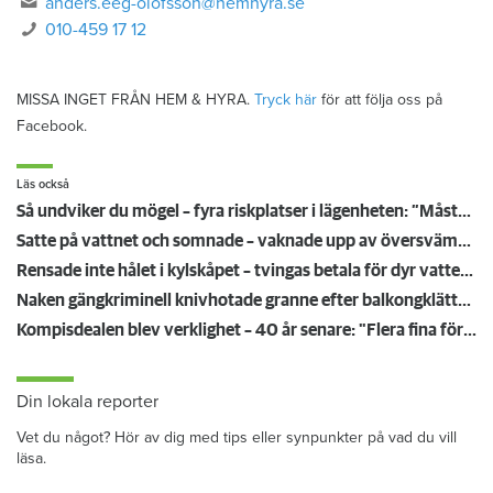
anders.eeg-olofsson@hemhyra.se
010-459 17 12
MISSA INGET FRÅN HEM & HYRA.
Tryck här
för att följa oss på
Facebook.
Läs också
Så undviker du mögel – fyra riskplatser i lägenheten: ”Måste städa bort”
Satte på vattnet och somnade – vaknade upp av översvämning hos grannen
Rensade inte hålet i kylskåpet – tvingas betala för dyr vattenskada
Naken gängkriminell knivhotade granne efter balkongklättring
Kompisdealen blev verklighet – 40 år senare: "Flera fina fördelar med att dela bostad"
Din lokala reporter
Vet du något? Hör av dig med tips eller synpunkter på vad du vill
läsa.