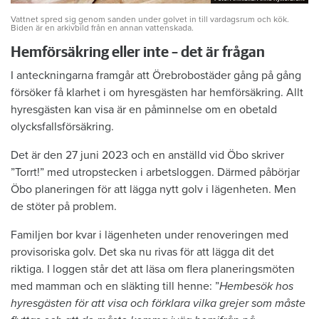
Vattnet spred sig genom sanden under golvet in till vardagsrum och kök.
Biden är en arkivbild från en annan vattenskada.
Hemförsäkring eller inte – det är frågan
I anteckningarna framgår att Örebrobostäder gång på gång
försöker få klarhet i om hyresgästen har hemförsäkring. Allt
hyresgästen kan visa är en påminnelse om en obetald
olycksfallsförsäkring.
Det är den 27 juni 2023 och en anställd vid Öbo skriver
”Torrt!” med utropstecken i arbetsloggen. Därmed påbörjar
Öbo planeringen för att lägga nytt golv i lägenheten. Men
de stöter på problem.
Familjen bor kvar i lägenheten under renoveringen med
provisoriska golv. Det ska nu rivas för att lägga dit det
riktiga. I loggen står det att läsa om flera planeringsmöten
med mamman och en släkting till henne: ”
Hembesök hos
hyresgästen för att visa och förklara vilka grejer som måste