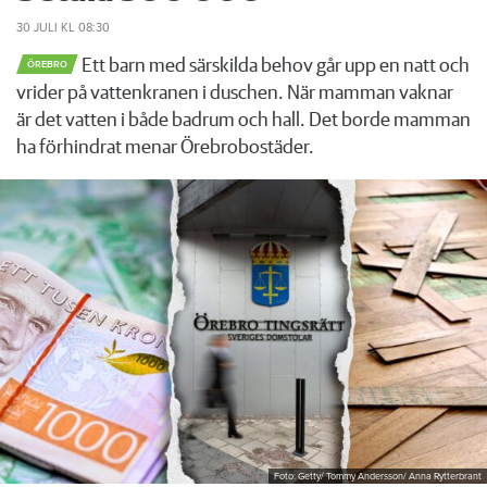
30 JULI
KL 08:30
Ett barn med särskilda behov går upp en natt och
ÖREBRO
vrider på vattenkranen i duschen. När mamman vaknar
är det vatten i både badrum och hall. Det borde mamman
ha förhindrat menar Örebrobostäder.
Foto: Getty/ Tommy Andersson/ Anna Rytterbrant