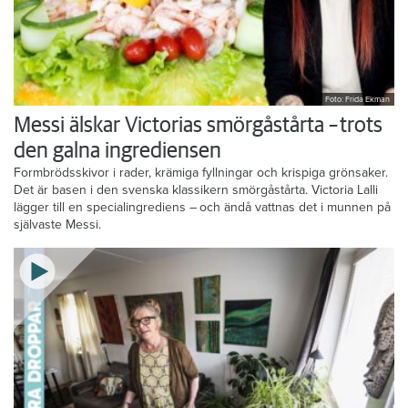
Foto: Frida Ekman
Messi älskar Victorias smörgåstårta – trots
den galna ingrediensen
Formbrödsskivor i rader, krämiga fyllningar och krispiga grönsaker.
Det är basen i den svenska klassikern smörgåstårta. Victoria Lalli
lägger till en specialingrediens – och ändå vattnas det i munnen på
självaste Messi.