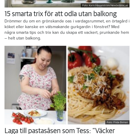
Foto: Karin Hasselström/Newbotanic.se
15 smarta trix för att odla utan balkong
Drömmer du om en grönskande oas i vardagsrummet, en örtagård i
köket eller kanske en välsmakande gurkgardin i fönstret? Med
några smarta tips och trix kan du skapa ett vackert, prunkande hem
– helt utan balkong.
Foto: Frida Ekman
Laga till pastasåsen som Tess: ”Väcker