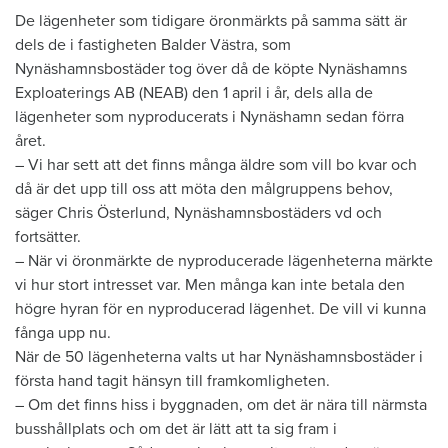
De lägenheter som tidigare öronmärkts på samma sätt är
dels de i fastigheten Balder Västra, som
Nynäshamnsbostäder tog över då de köpte Nynäshamns
Exploaterings AB (NEAB) den 1 april i år, dels alla de
lägenheter som nyproducerats i Nynäshamn sedan förra
året.
– Vi har sett att det finns många äldre som vill bo kvar och
då är det upp till oss att möta den målgruppens behov,
säger Chris Österlund, Nynäshamnsbostäders vd och
fortsätter.
– När vi öronmärkte de nyproducerade lägenheterna märkte
vi hur stort intresset var. Men många kan inte betala den
högre hyran för en nyproducerad lägenhet. De vill vi kunna
fånga upp nu.
När de 50 lägenheterna valts ut har Nynäshamnsbostäder i
första hand tagit hänsyn till framkomligheten.
– Om det finns hiss i byggnaden, om det är nära till närmsta
busshållplats och om det är lätt att ta sig fram i