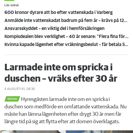
Läs också
600 kronor dyrare att bo efter vattenskada i Varberg
Anmälde inte vattenskadat badrum på fem år – krävs på 125 000 kronor
Ansvarsskyddet – en viktig del i hemförsäkringen
Kompisdealen blev verklighet – 40 år senare: "Flera fina fördelar med att dela bostad"
Kvinna kapade lägenhet efter vräkningsbeslut – får betala 50 000
Larmade inte om spricka i
duschen – vräks efter 30 år
4 AUGUSTI
KL 08:30
Hyresgästen larmade inte om en spricka i
BÅSTAD
duschen som medförde en omfattande vattenskada. Nu
måste han lämna lägenheten efter drygt 30 år men får
längre tid på sig att flytta efter att domen överklagats.