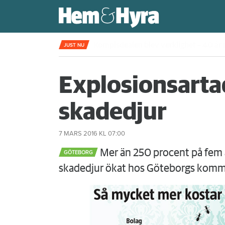
Kompisdealen blev verklighet – 40 år s
JUST NU
Explosionsarta
skadedjur
7 MARS 2016
KL 07:00
Mer än 250 procent på fem 
GÖTEBORG
skadedjur ökat hos Göteborgs komm