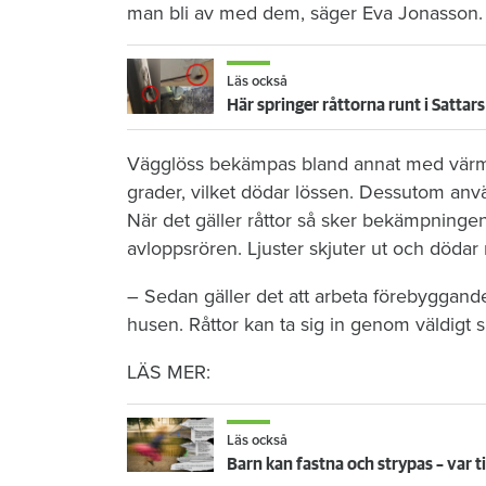
man bli av med dem, säger Eva Jonasson.
Läs också
Här springer råttorna runt i Sattars
Vägglöss bekämpas bland annat med värmet
grader, vilket dödar lössen. Dessutom använ
När det gäller råttor så sker bekämpningen 
avloppsrören. Ljuster skjuter ut och dödar 
– Sedan gäller det att arbeta förebyggande o
husen. Råttor kan ta sig in genom väldigt
LÄS MER:
Läs också
Barn kan fastna och strypas – var ti