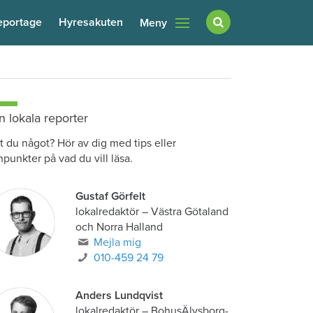
eportage
Hyresakuten
Meny
n lokala reporter
t du något? Hör av dig med tips eller
npunkter på vad du vill läsa.
Gustaf Görfelt
lokalredaktör
–
Västra Götaland
och Norra Halland
Mejla mig
010-459 24 79
Anders Lundqvist
lokalredaktör
–
BohusÄlvsborg-