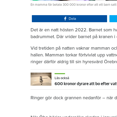
En mamma får betala 300 000 kronor efter att ett barn satt
Dela
Det är en natt hösten 2022. Barnet som ha
badrummet. Där vrider barnet på kranen i 
Vid tretiden på natten vaknar mamman och 
hallen. Mamman torkar förtvivlat upp vattn
ringer därför aldrig till sin hyresvärd Öre
Läs också
600 kronor dyrare att bo efter vat
Ringer gör dock grannen nedanför – när de