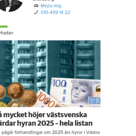
Mejla mig
010-459 14 22
heter
å mycket höjer västsvenska
ärdar hyran 2025 – hela listan
 pågår förhandlingar om 2025 års hyror i Västra