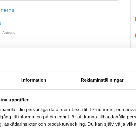
unerna
d
nd och Norra Halland
e
Information
Reklaminställningar
ina uppgifter
handlar din personliga data, som t.ex. ditt IP-nummer, och anv
H
illgång till information på din enhet för att kunna tillhandahålla pe
, åskådarinsikter och produktutveckling. Du kan själv välja vilk