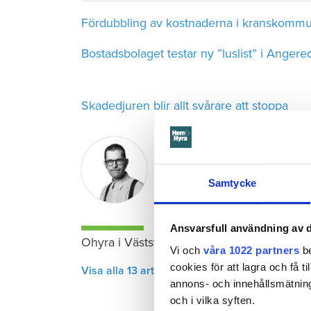
Fördubbling av kostnaderna i kranskomm
Bostadsbolaget testar ny ”luslist” i Angere
Skadedjuren blir allt svårare att stoppa
Gustaf Görfelt
lokalredaktör
–
Västra Götala
gustaf.gorfelt@hemhyra.s
Samtycke
010-459 24 79
Ansvarsfull användning av d
Ohyra i Västsverige
Vi och
våra 1022 partners
be
cookies för att lagra och få t
Visa alla 13 artiklar i samma ämne
annons- och innehållsmätning
och i vilka syften.