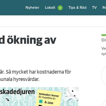
Nyheter
Lokalt
Tips & Råd
TV
R
enare: "Flera fina fördelar med att dela bostad"
Igår kl 12:00
d ökning av
Di
Ve
sy
år. Så mycket har kostnaderna för
unala hyresvärdar.