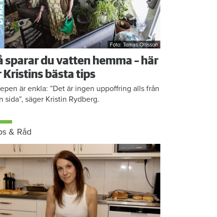
Foto: Tomas Ohlsson
å sparar du vatten hemma – här
r Kristins bästa tips
epen är enkla: ”Det är ingen uppoffring alls från
n sida”, säger Kristin Rydberg.
ps & Råd