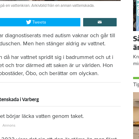
 på en vattenkran. Arkivbild från en annan vattenskada.
Tweeta
r diagnostiserats med autism vaknar och går till
S
duschen. Men hen stänger aldrig av vattnet.
ä
då har vattnet spridit sig i badrummet och ut i
Kn
mi
et och tror därmed att saken är ur världen. Hon
brobostäder, Öbo, och berättar om olyckan.
Ti
tenskada i Varberg
t börjar läcka vatten genom taket.