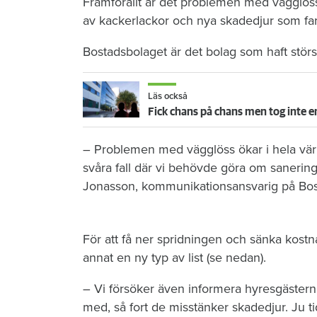
Framförallt är det problemen med vägglöss
av kackerlackor och nya skadedjur som far
Bostadsbolaget är det bolag som haft störs
Läs också
Fick chans på chans men tog inte e
– Problemen med vägglöss ökar i hela värld
svåra fall där vi behövde göra om saneringe
Jonasson, kommunikationsansvarig på Bos
För att få ner spridningen och sänka kost
annat en ny typ av list (se nedan).
– Vi försöker även informera hyresgästern
med, så fort de misstänker skadedjur. Ju t