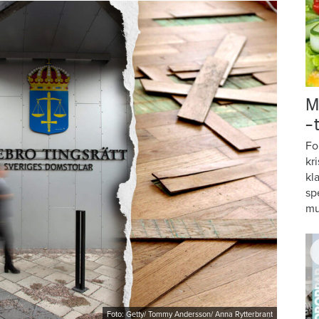
M
–
Fo
kr
kl
sp
mu
Foto: Getty/ Tommy Andersson/ Anna Rytterbrant