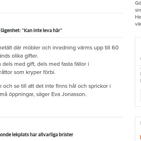
Gö
si
He
vä
 lägenhet: ”Kan inte leva här”
ält där möbler och inredning värms upp till 60
ds olika gifter.
dels med gift, dels med fasta fällor i
råttor som kryper förbi.
ch se till att det inte finns hål och sprickor i
 små öppningar, säger Eva Jonasson.
onde lekplats har allvarliga brister