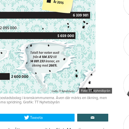
Foto: TT Nyhestbyrån
ill bostadsbolag i kranskommunerna. Även där märks en ökning, men
samma spridning. Grafik: TT Nyhetsbyrån
Tweeta