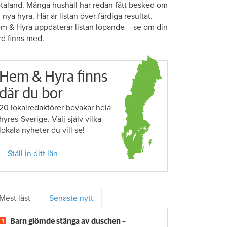
taland. Många hushåll har redan fått besked om
n nya hyra. Här är listan över färdiga resultat.
m & Hyra uppdaterar listan löpande – se om din
rd finns med.
Hem & Hyra finns
där du bor
20 lokalredaktörer bevakar hela
hyres-Sverige. Välj själv vilka
lokala nyheter du vill se!
Ställ in ditt län
Mest läst
Senaste nytt
Barn glömde stänga av duschen –