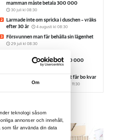
mamman måste betala 300 000
30 juli
kl 08:30
Larmade inte om spricka i duschen – vräks
efter 30 år
4 augusti
kl 08:30
Försvunnen man får behålla sin lägenhet
29 juli
kl 08:30
Kvinna kapade lägenhet efter
vräkningsbeslut – får betala 50 000
27 juli
kl 08:00
Värdens miss gör att hyresgäst får bo kvar
Om
– trots 13 sena hyror
30 juli
kl 11:30
änder teknologi såsom
em & Hyra TV
rsonliga annonser och innehåll,
a som får använda din data