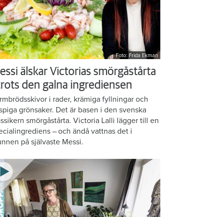
Foto: Frida Ekman
essi älskar Victorias smörgåstårta
 trots den galna ingrediensen
rmbrödsskivor i rader, krämiga fyllningar och
ispiga grönsaker. Det är basen i den svenska
assikern smörgåstårta. Victoria Lalli lägger till en
ecialingrediens – och ändå vattnas det i
nnen på självaste Messi.