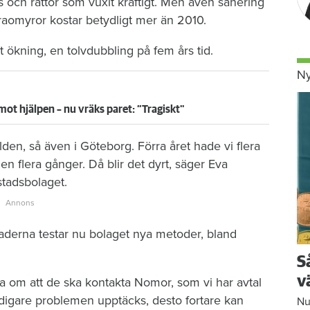
 och råttor som vuxit kraftigt. Men även sanering
aomyror kostar betydligt mer än 2010.
t ökning, en tolvdubbling på fem års tid.
Ny
mot hjälpen – nu vräks paret: ”Tragiskt"
en, så även i Göteborg. Förra året hade vi flera
n flera gånger. Då blir det dyrt, säger Eva
tadsbolaget.
naderna testar nu bolaget nya metoder, bland
S
v
a om att de ska kontakta Nomor, som vi har avtal
idigare problemen upptäcks, desto fortare kan
Nu