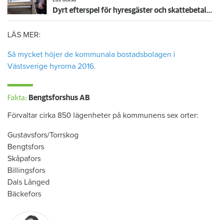
Dyrt efterspel för hyresgäster och skattebetalare efter sparkad bostads-vd
LÄS MER:
Så mycket höjer de kommunala bostadsbolagen i
Västsverige hyrorna 2016.
Fakta:
Bengtsforshus AB
Förvaltar cirka 850 lägenheter på kommunens sex orter:
Gustavsfors/Torrskog
Bengtsfors
Skåpafors
Billingsfors
Dals Långed
Bäckefors