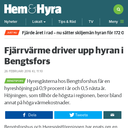
Meny
Nyheter
Lokalt
Tips & Råd
TV
Fjärde året i rad – nu sätter skiljemän hyran för 172 0
JUST NU
Fjärrvärme driver upp hyran i
Bengtsfors
26 FEBRUARI 2016
KL 11:10
Hyresgästerna hos Bengtsforshus får en
BENGTSFORS
hyreshöjning på 0,9 procent i år och 0,5 nästa år.
Höjningen, som tillhör de högsta i regionen, beror bland
annat på höga värmekostnader.
Dela
Tweeta
Bengtsforshus och Hyresgästföreningen har enats om en