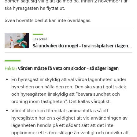
domen sagt sig villig att gå med på. Innan 2 november i år
ska hyresgästen ha flyttat ut.
Svea hovrätts beslut kan inte överklagas.
Läs också
Så undviker du mögel – fyra riskplatser i lägenheten: ”Måste städa bort”
Fakta:
Värden måste få veta om skador – så säger lagen
En hyresgäst är skyldig att väl vårda lägenheten under
hyrestiden och hålla den ren. Den ska vara i gott skick
och hyresgästen är skyldig att ”bevara sundhet och
ordning inom fastigheten”. Det kallas vårdplikt.
Vårdplikten kan förenklat sammanfattas så att
hyresgästen har en skyldighet att vid användningen av
lägenheten handla på ett sådant sätt att det inte
uppkommer ett större slitage än vanligt och undvika att