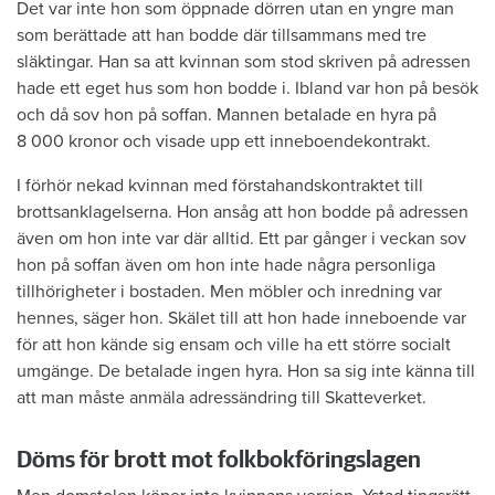
Det var inte hon som öppnade dörren utan en yngre man
som berättade att han bodde där tillsammans med tre
släktingar. Han sa att kvinnan som stod skriven på adressen
hade ett eget hus som hon bodde i. Ibland var hon på besök
och då sov hon på soffan. Mannen betalade en hyra på
8 000 kronor och visade upp ett inneboendekontrakt.
I förhör nekad kvinnan med förstahandskontraktet till
brottsanklagelserna. Hon ansåg att hon bodde på adressen
även om hon inte var där alltid. Ett par gånger i veckan sov
hon på soffan även om hon inte hade några personliga
tillhörigheter i bostaden. Men möbler och inredning var
hennes, säger hon. Skälet till att hon hade inneboende var
för att hon kände sig ensam och ville ha ett större socialt
umgänge. De betalade ingen hyra. Hon sa sig inte känna till
att man måste anmäla adressändring till Skatteverket.
Döms för brott mot folkbokföringslagen