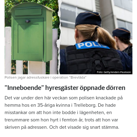
Foto: Getty/Anders Paulsson
Foto: Getty/Anders Paulsson
Polisen jagar adressfuskare i operation ”Brevlåda”
”Inneboende” hyresgäster öppnade dörren
Det var under den här veckan som polisen knackade på
hemma hos en 35-åriga kvinna i Trelleborg. De hade
misstankar om att hon inte bodde i lägenheten, en
trerummare som hon hyrt i femton år, trots att hon var
skriven på adressen. Och det visade sig snart stämma.