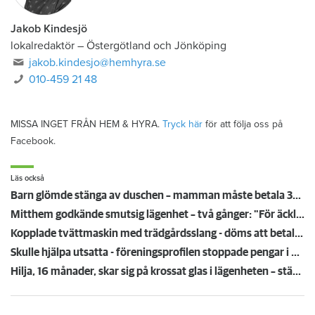
Jakob Kindesjö
lokalredaktör
–
Östergötland och Jönköping
jakob.kindesjo@hemhyra.se
010-459 21 48
MISSA INGET FRÅN HEM & HYRA.
Tryck här
för att följa oss på
Facebook.
Läs också
Barn glömde stänga av duschen – mamman måste betala 300 000
Mitthem godkände smutsig lägenhet – två gånger: "För äckligt för att flytta in"
Kopplade tvättmaskin med trädgårdsslang - döms att betala en miljon efter vattenskada
Skulle hjälpa utsatta - föreningsprofilen stoppade pengar i egen ficka
Hilja, 16 månader, skar sig på krossat glas i lägenheten – städmiss från tidigare hyresgäst