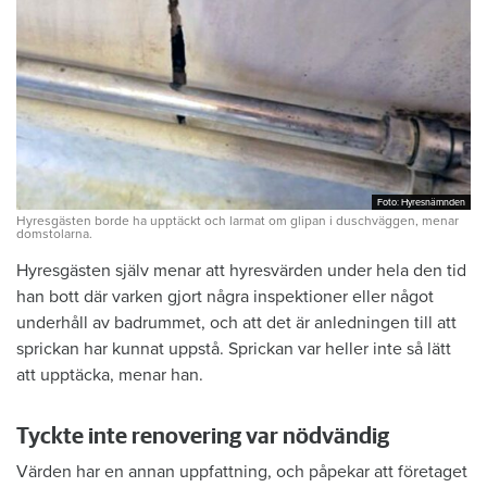
Foto: Hyresnämnden
Foto: Hyresnämnden
Hyresgästen borde ha upptäckt och larmat om glipan i duschväggen, menar
domstolarna.
Hyresgästen själv menar att hyresvärden under hela den tid
han bott där varken gjort några inspektioner eller något
underhåll av badrummet, och att det är anledningen till att
sprickan har kunnat uppstå. Sprickan var heller inte så lätt
att upptäcka, menar han.
Tyckte inte renovering var nödvändig
Värden har en annan uppfattning, och påpekar att företaget