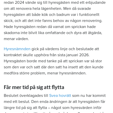
redan 2024 vände sig till hyresgästen med ett erbjudande
om att renovera hela lägenheten. Men då svarade
hyresgästen att både kök och badrum var i funktionellt
skick, och att det inte fanns behov av någon renovering.
Hade hyresgästen redan då varnat om sprickan hade
skadorna inte blivit lika omfattande och dyra att åtgärda,
menar värden.
Hyresnämnden
gick på värdens linje och beslutade att
kontraktet skulle upphöra från sista januari 2026.
Hyresgästen borde med tanke på att sprickan var så stor
som den var och satt där den satt ha insett att den kunde
medföra större problem, menar hyresnämnden.
Får mer tid på sig att flytta
Beslutet överklagades till
Svea hovrätt
som nu har kommit
med ett beslut. Den enda ändringen är att hyresgästen får
längre tid på sig att flytta – något som hyresvärden inför