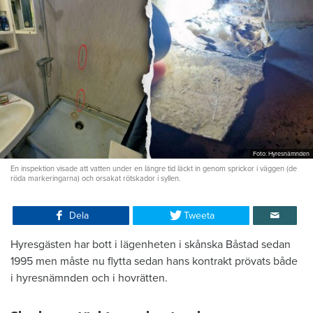
Foto: Hyresnämnden
En inspektion visade att vatten under en längre tid läckt in genom sprickor i väggen (de
röda markeringarna) och orsakat rötskador i syllen.
Dela
Tweeta
Hyresgästen har bott i lägenheten i skånska Båstad sedan
1995 men måste nu flytta sedan hans kontrakt prövats både
i hyresnämnden och i hovrätten.