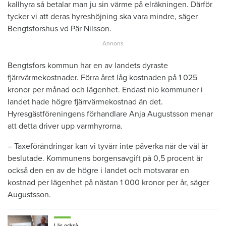
kallhyra så betalar man ju sin värme på elräkningen. Därför
tycker vi att deras hyreshöjning ska vara mindre, säger
Bengtsforshus vd Pär Nilsson.
Bengtsfors kommun har en av landets dyraste
fjärrvärmekostnader. Förra året låg kostnaden på 1 025
kronor per månad och lägenhet. Endast nio kommuner i
landet hade högre fjärrvärmekostnad än det.
Hyresgästföreningens förhandlare Anja Augustsson menar
att detta driver upp varmhyrorna.
– Taxeförändringar kan vi tyvärr inte påverka när de väl är
beslutade. Kommunens borgensavgift på 0,5 procent är
också den en av de högre i landet och motsvarar en
kostnad per lägenhet på nästan 1 000 kronor per år, säger
Augustsson.
Läs också