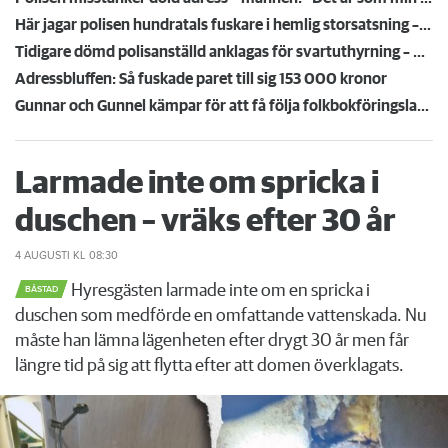
Här jagar polisen hundratals fuskare i hemlig storsatsning – efter tips från hyresvärdar
Tidigare dömd polisanställd anklagas för svartuthyrning – hade två hyresrätter
Adressbluffen: Så fuskade paret till sig 153 000 kronor
Gunnar och Gunnel kämpar för att få följa folkbokföringslagen: "Det är så stolligt"
Larmade inte om spricka i
duschen – vräks efter 30 år
4 AUGUSTI
KL 08:30
Hyresgästen larmade inte om en spricka i
BÅSTAD
duschen som medförde en omfattande vattenskada. Nu
måste han lämna lägenheten efter drygt 30 år men får
längre tid på sig att flytta efter att domen överklagats.