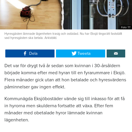
Foto: TT
Hyresgästen lämnade lägenheten trasig och ostädad. Nu har Eksjö tingsrätt fastställt
vad hyresgästen ska betala. Arkivbild.
Dela
Tweeta
Det var för drygt två år sedan som kvinnan i 30-årsåldern
började komma efter med hyran till en fyrarummare i Eksjö.
Flera månader gick utan att hon betalade och hyresvärdens
påminnelser gav ingen effekt.
Kommunägda Eksjöbostäder vände sig till inkasso för att få
in hyrorna men skulderna fortsatte att växa. Efter fem
månader med obetalade hyror lämnade kvinnan
lägenheten.