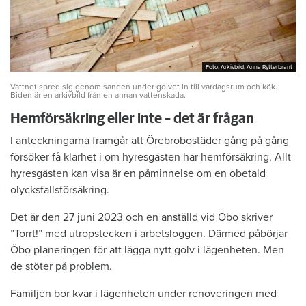
Foto: Arkivbild: Anna Rytterbrant
Foto: Arkivbild: Anna Rytterbrant
Vattnet spred sig genom sanden under golvet in till vardagsrum och kök.
Biden är en arkivbild från en annan vattenskada.
Hemförsäkring eller inte – det är frågan
I anteckningarna framgår att Örebrobostäder gång på gång
försöker få klarhet i om hyresgästen har hemförsäkring. Allt
hyresgästen kan visa är en påminnelse om en obetald
olycksfallsförsäkring.
Det är den 27 juni 2023 och en anställd vid Öbo skriver
”Torrt!” med utropstecken i arbetsloggen. Därmed påbörjar
Öbo planeringen för att lägga nytt golv i lägenheten. Men
de stöter på problem.
Familjen bor kvar i lägenheten under renoveringen med