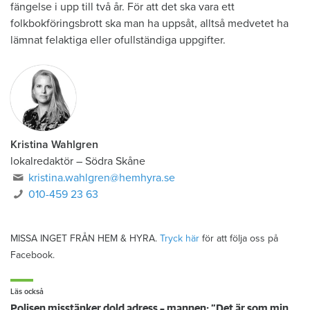
fängelse i upp till två år. För att det ska vara ett
folkbokföringsbrott ska man ha uppsåt, alltså medvetet ha
lämnat felaktiga eller ofullständiga uppgifter.
Kristina Wahlgren
lokalredaktör
–
Södra Skåne
kristina.wahlgren@hemhyra.se
010-459 23 63
MISSA INGET FRÅN HEM & HYRA.
Tryck här
för att följa oss på
Facebook.
Läs också
Polisen misstänker dold adress – mannen: ”Det är som min extrafamilj”