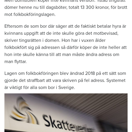
Men domstolen köper inte kvinnans version. Ystad tingsrätt
dömer henne nu till dagsböter, totalt 13 300 kronor, för brott
mot folkbokföringslagen.
Eftersom de som bor där säger att de faktiskt betalar hyra är
kvinnans uppgift att de inte skulle göra det motbevisad,
skriver tingsrätten i domen. Hon har i vuxen ålder
folkbokfört sig på adressen så därför köper de inte heller att
hon inte skulle känna till att man måste ändra adress om
man flyttar.
Lagen om folkbokföringen blev ändrad 2018 på ett sätt som
gjorde det straffbart att vara skriven på fel adress. Systemet
är viktigt för alla som bor i Sverige.