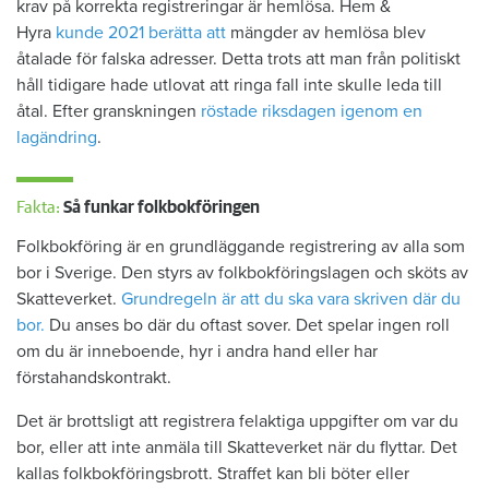
krav på korrekta registreringar är hemlösa. Hem &
Hyra
kunde 2021 berätta att
mängder av hemlösa blev
åtalade för falska adresser. Detta trots att man från politiskt
håll tidigare hade utlovat att ringa fall inte skulle leda till
åtal. Efter granskningen
röstade riksdagen igenom en
lagändring
.
Fakta:
Så funkar folkbokföringen
Folkbokföring är en grundläggande registrering av alla som
bor i Sverige. Den styrs av folkbokföringslagen och sköts av
Skatteverket.
Grundregeln är att du ska vara skriven där du
bor.
Du anses bo där du oftast sover. Det spelar ingen roll
om du är inneboende, hyr i andra hand eller har
förstahandskontrakt.
Det är brottsligt att registrera felaktiga uppgifter om var du
bor, eller att inte anmäla till Skatteverket när du flyttar. Det
kallas folkbokföringsbrott. Straffet kan bli böter eller