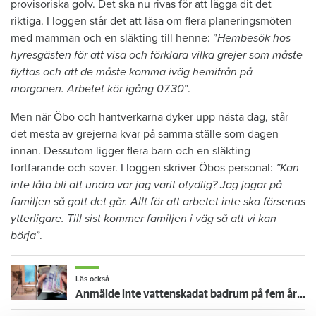
provisoriska golv. Det ska nu rivas för att lägga dit det
riktiga. I loggen står det att läsa om flera planeringsmöten
med mamman och en släkting till henne: ”
Hembesök hos
hyresgästen för att visa och förklara vilka grejer som måste
flyttas och att de måste komma iväg hemifrån på
morgonen. Arbetet kör igång 07.30
”.
Men när Öbo och hantverkarna dyker upp nästa dag, står
det mesta av grejerna kvar på samma ställe som dagen
innan. Dessutom ligger flera barn och en släkting
fortfarande och sover. I loggen skriver Öbos personal:
”Kan
inte låta bli att undra var jag varit otydlig? Jag jagar på
familjen så gott det går. Allt för att arbetet inte ska försenas
ytterligare. Till sist kommer familjen i väg så att vi kan
börja
”.
Läs också
Anmälde inte vattenskadat badrum på fem år – krävs på 125 000 kronor