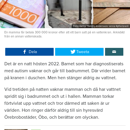
Foto: Getty/ Tommy Andersson/ Anna Rytterbrant
En mamma får betala 300 000 kronor efter att ett barn satt på en vattenkran. Arkivbild
från en annan vattenskada.
Dela
Tweeta
Det är en natt hösten 2022. Barnet som har diagnostiserats
med autism vaknar och går till badrummet. Där vrider barnet
på kranen i duschen. Men hen stänger aldrig av vattnet.
Vid tretiden på natten vaknar mamman och då har vattnet
spridit sig i badrummet och ut i hallen. Mamman torkar
förtvivlat upp vattnet och tror därmed att saken är ur
världen. Hon ringer därför aldrig till sin hyresvärd
Örebrobostäder, Öbo, och berättar om olyckan.