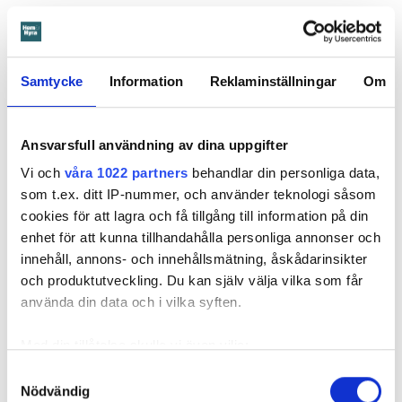
Mamman bär ansvar
Notan för att åtgärda vattenskadan landade på 274 885
kronor.
Samtycke
Information
Reklaminställningar
Om
I stämningsansökan skriver Öbos ombud att även om det
enligt uppgifterna är barnet som orsakat skadan, är det
Ansvarsfull användning av dina uppgifter
mamman som står på kontraktet. Därmed bär hon ansvar för
lägenheten. Och eftersom mamman inte har hindrat barnet
Vi och
våra 1022 partners
behandlar din personliga data,
från att orsaka skadan eller begränsat den, är det mamman
som t.ex. ditt IP-nummer, och använder teknologi såsom
som ska anses vara vållande och betalningsskyldig.
cookies för att lagra och få tillgång till information på din
enhet för att kunna tillhandahålla personliga annonser och
innehåll, annons- och innehållsmätning, åskådarinsikter
I våras kallar tingsrätten till förhandling. Men mamman
och produktutveckling. Du kan själv välja vilka som får
dyker aldrig upp. Domstolen fattar därför en tredskodom.
använda din data och i vilka syften.
Det vill säga en dom som kan meddelas när en part inte har
svarat eller kommer till förhandlingen. En sådan dom
Med din tillåtelse skulle vi även vilja:
innebär nästan alltid att den som står bakom stämningen, i
Samla in information om din geografiska plats
Samtyckesval
det här fallet Öbo, får rätt.
Nödvändig
som kan ha en noggrannhet på upp till flera meter