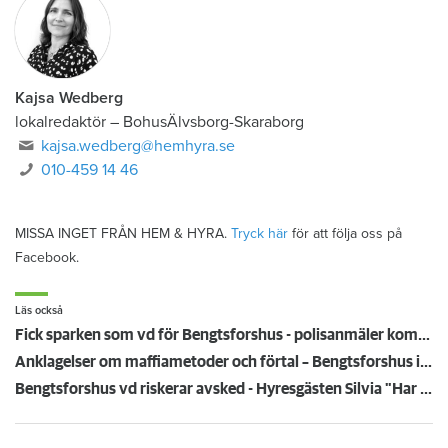
Kajsa Wedberg
lokalredaktör
–
BohusÄlvsborg-Skaraborg
kajsa.wedberg@hemhyra.se
010-459 14 46
MISSA INGET FRÅN HEM & HYRA.
Tryck här
för att följa oss på
Facebook.
Läs också
Fick sparken som vd för Bengtsforshus - polisanmäler kommunen för förtal
Anklagelser om maffiametoder och förtal – Bengtsforshus i gungning
Bengtsforshus vd riskerar avsked - Hyresgästen Silvia "Har han försökt sko sig?"