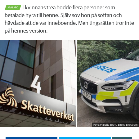
I kvinnans trea bodde flera personer som
MALMÖ
betalade hyra till henne. Själv sov hon på soffan och
hävdade att de var inneboende. Men tingsrätten tror inte
på hennes version.
Foto: Fialotta Bratt/ Emma Eneström