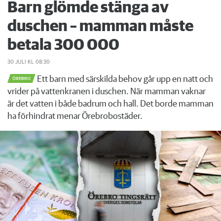
Barn glömde stänga av
duschen – mamman måste
betala 300 000
30 JULI
KL 08:30
Ett barn med särskilda behov går upp en natt och
ÖREBRO
vrider på vattenkranen i duschen. När mamman vaknar
är det vatten i både badrum och hall. Det borde mamman
ha förhindrat menar Örebrobostäder.