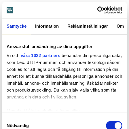
Hyresnämnden
gick på värdens linje och beslutade att
kontraktet skulle upphöra från sista januari 2026.
Hyresgästen borde med tanke på att sprickan var så stor
Samtycke
Information
Reklaminställningar
Om
som den var och satt där den satt ha insett att den kunde
medföra större problem, menar hyresnämnden.
Ansvarsfull användning av dina uppgifter
Får mer tid på sig att flytta
Vi och
våra 1022 partners
behandlar din personliga data,
som t.ex. ditt IP-nummer, och använder teknologi såsom
Beslutet överklagades till
Svea hovrätt
som nu har kommit
cookies för att lagra och få tillgång till information på din
med ett beslut. Den enda ändringen är att hyresgästen får
enhet för att kunna tillhandahålla personliga annonser och
längre tid på sig att flytta – något som hyresvärden inför
innehåll, annons- och innehållsmätning, åskådarinsikter
domen sagt sig villig att gå med på. Innan 2 november i år
och produktutveckling. Du kan själv välja vilka som får
ska hyresgästen ha flyttat ut.
använda din data och i vilka syften.
Svea hovrätts beslut kan inte överklagas.
Med din tillåtelse skulle vi även vilja:
Samla in information om din geografiska plats
Samtyckesval
Läs också
Nödvändig
som kan ha en noggrannhet på upp till flera meter
Så undviker du mögel – fyra riskplatser i lägenheten: ”Måste städa bort”