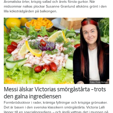
Aromatiska örter, krispig sallad och årets första gurkor. När
midsommar nalkas plockar Susanne Granlund allsköns grönt i den
lilla köksträdgården på balkongen.
Foto: Frida Ekman
Messi älskar Victorias smörgåstårta – trots
den galna ingrediensen
Formbrödsskivor i rader, krämiga fyllningar och krispiga grönsaker.
Det är basen i den svenska klassikern smörgåstårta. Victoria Lalli
lägger till en specialingrediens – och ändå vattnas det i munnen på