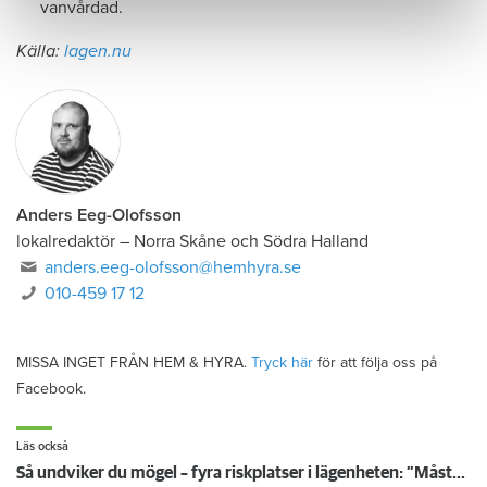
vanvårdad.
Källa:
lagen.nu
Anders Eeg-Olofsson
lokalredaktör
–
Norra Skåne och Södra Halland
anders.eeg-olofsson@hemhyra.se
010-459 17 12
MISSA INGET FRÅN HEM & HYRA.
Tryck här
för att följa oss på
Facebook.
Läs också
Så undviker du mögel – fyra riskplatser i lägenheten: ”Måste städa bort”