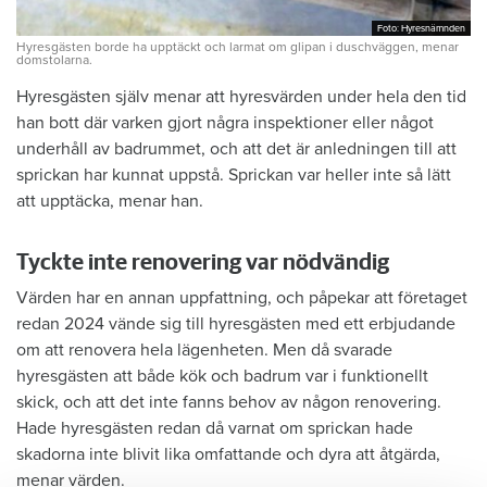
Foto: Hyresnämnden
Foto: Hyresnämnden
Hyresgästen borde ha upptäckt och larmat om glipan i duschväggen, menar
domstolarna.
Hyresgästen själv menar att hyresvärden under hela den tid
han bott där varken gjort några inspektioner eller något
underhåll av badrummet, och att det är anledningen till att
sprickan har kunnat uppstå. Sprickan var heller inte så lätt
att upptäcka, menar han.
Tyckte inte renovering var nödvändig
Värden har en annan uppfattning, och påpekar att företaget
redan 2024 vände sig till hyresgästen med ett erbjudande
om att renovera hela lägenheten. Men då svarade
hyresgästen att både kök och badrum var i funktionellt
skick, och att det inte fanns behov av någon renovering.
Hade hyresgästen redan då varnat om sprickan hade
skadorna inte blivit lika omfattande och dyra att åtgärda,
menar värden.