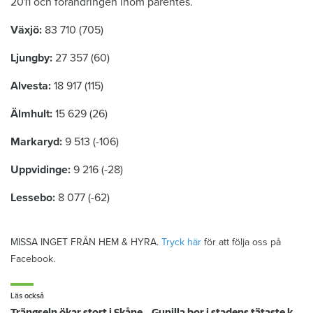
2011 och förändringen inom parentes.
Växjö:
83 710 (705)
Ljungby:
27 357 (60)
Alvesta:
18 917 (115)
Älmhult:
15 629 (26)
Markaryd:
9 513 (-106)
Uppvidinge:
9 216 (-28)
Lessebo:
8 077 (-62)
MISSA INGET FRÅN HEM & HYRA.
Tryck här
för att följa oss på
Facebook.
Läs också
Trängseln ökar stort i Skåne – Gunilla bor i stadens tätaste kvarter