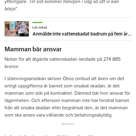
ytterligare. Till sist kommer familjen i väg så att vi kan
börja
”.
Läs också
Anmälde inte vattenskadat badrum på fem år – krävs på 125 000 kronor
Mamman bär ansvar
Notan för att åtgärda vattenskadan landade på 274 885
kronor.
I stämningsansökan skriver Öbos ombud att även om det
enligt uppgifterna är barnet som orsakat skadan, är det
mamman som står på kontraktet. Därmed bär hon ansvar för
lägenheten. Och eftersom mamman inte har hindrat barnet
från att orsaka skadan eller begränsat den, är det mamman
som ska anses vara vållande och betalningsskyldig.