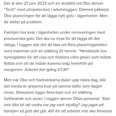
Det är den 27 juni 2023 och en anställd vid Öbo skriver
”Torrt!” med utropstecken i arbetsloggen. Därmed påbörjar
Öbo planeringen för att lägga nytt golv i lägenheten. Men
de stöter på problem.
Familjen bor kvar i lägenheten under renoveringen med
provisoriska golv. Det ska nu rivas för att lägga dit det
riktiga. I loggen står det att läsa om flera planeringsmöten
med mamman och en släkting till henne: ”
Hembesök hos
hyresgästen för att visa och förklara vilka grejer som måste
flyttas och att de måste komma iväg hemifrån på
morgonen. Arbetet kör igång 07.30
”.
Men när Öbo och hantverkarna dyker upp nästa dag, står
det mesta av grejerna kvar på samma ställe som dagen
innan. Dessutom ligger flera barn och en släkting
fortfarande och sover. I loggen skriver Öbos personal:
”Kan
inte låta bli att undra var jag varit otydlig? Jag jagar på
familjen så gott det går. Allt för att arbetet inte ska försenas