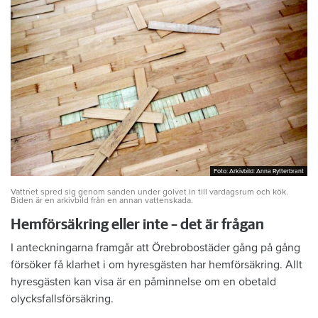
Foto: Arkivbild: Anna Rytterbrant
Foto: Arkivbild: Anna Rytterbrant
Vattnet spred sig genom sanden under golvet in till vardagsrum och kök.
Biden är en arkivbild från en annan vattenskada.
Hemförsäkring eller inte – det är frågan
I anteckningarna framgår att Örebrobostäder gång på gång
försöker få klarhet i om hyresgästen har hemförsäkring. Allt
hyresgästen kan visa är en påminnelse om en obetald
olycksfallsförsäkring.