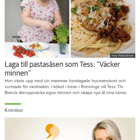
Foto: Frida Ekman
Laga till pastasåsen som Tess: ”Väcker
minnen”
Hon växte upp med sin mammas hemlagade husmanskost och
vurmade för skolmaten. I köket i trean i Rönninge vill Tess Thi
Blanck återuppväcka egna minnen och skapa nya åt sina söner.
Krönikor