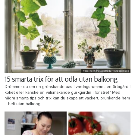
Foto: Karin Hasselström/Newbotanic.se
15 smarta trix för att odla utan balkong
Drömmer du om en grönskande oas i vardagsrummet, en örtagård i
köket eller kanske en välsmakande gurkgardin i fönstret? Med
några smarta tips och trix kan du skapa ett vackert, prunkande hem
– helt utan balkong.