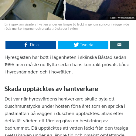
Foto: Hyresnämnden
En inspektion visade att vatten under en längre tid läckt in genom sprickor i väggen (de
röda markeringarna) och orsakat rötskador i syllen.
Dela
Tweeta
Hyresgästen har bott i lägenheten i skånska Båstad sedan
1995 men måste nu flytta sedan hans kontrakt prövats både
i hyresnämnden och i hovrätten.
Skada upptäcktes av hantverkare
Det var när hyresvärdens hantverkare skulle byta ett
duschmunstycke under hösten förra året som en spricka i
plastmattan på väggen i duschen upptäcktes. Strax efter
detta lät värden ett företag göra en besiktning av
badrummet. Då upptäcktes att vatten läckt från den trasiga
svetsskarven under en längre tid och orsakat omfattande