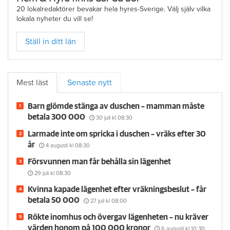
20 lokalredaktörer bevakar hela hyres-Sverige. Välj själv vilka
lokala nyheter du vill se!
Ställ in ditt län
Mest läst
Senaste nytt
Barn glömde stänga av duschen – mamman måste
betala 300 000
30 juli
kl 08:30
Larmade inte om spricka i duschen – vräks efter 30
år
4 augusti
kl 08:30
Försvunnen man får behålla sin lägenhet
29 juli
kl 08:30
Kvinna kapade lägenhet efter vräkningsbeslut – får
betala 50 000
27 juli
kl 08:00
Rökte inomhus och övergav lägenheten – nu kräver
värden honom på 100 000 kronor
6 augusti
kl 10:30