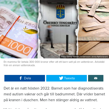
Foto: Getty/ Tommy Andersson/ Anna Rytterbrant
En mamma får betala 300 000 kronor efter att ett barn satt på en vattenkran. Arkivbild
från en annan vattenskada.
Dela
Tweeta
Det är en natt hösten 2022. Barnet som har diagnostiserats
med autism vaknar och går till badrummet. Där vrider barnet
på kranen i duschen. Men hen stänger aldrig av vattnet.