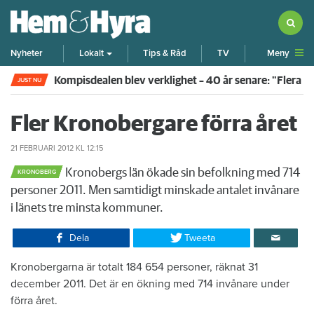
Meny
Nyheter
Lokalt
Tips & Råd
TV
Kompisdealen blev verklighet – 40 år senare: "Flera f
JUST NU
Fler Kronobergare förra året
21 FEBRUARI 2012
KL 12:15
Kronobergs län ökade sin befolkning med 714
KRONOBERG
personer 2011. Men samtidigt minskade antalet invånare
i länets tre minsta kommuner.
Dela
Tweeta
Kronobergarna är totalt 184 654 personer, räknat 31
december 2011. Det är en ökning med 714 invånare under
förra året.