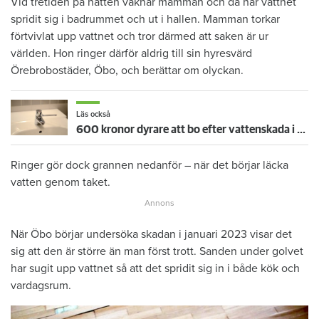
Vid tretiden på natten vaknar mamman och då har vattnet
spridit sig i badrummet och ut i hallen. Mamman torkar
förtvivlat upp vattnet och tror därmed att saken är ur
världen. Hon ringer därför aldrig till sin hyresvärd
Örebrobostäder, Öbo, och berättar om olyckan.
Läs också
600 kronor dyrare att bo efter vattenskada i Varberg
Ringer gör dock grannen nedanför – när det börjar läcka
vatten genom taket.
När Öbo börjar undersöka skadan i januari 2023 visar det
sig att den är större än man först trott. Sanden under golvet
har sugit upp vattnet så att det spridit sig in i både kök och
vardagsrum.