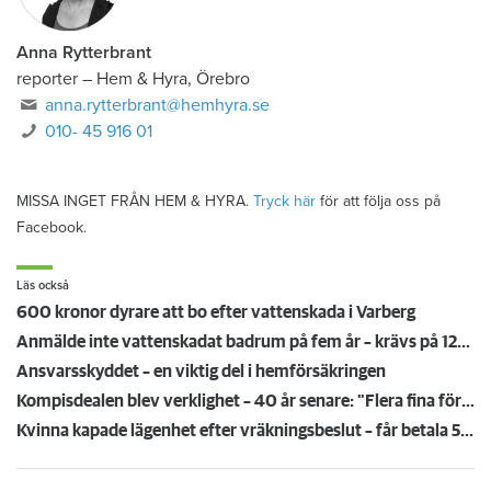
Anna Rytterbrant
reporter
–
Hem & Hyra, Örebro
anna.rytterbrant@hemhyra.se
010- 45 916 01
MISSA INGET FRÅN HEM & HYRA.
Tryck här
för att följa oss på
Facebook.
Läs också
600 kronor dyrare att bo efter vattenskada i Varberg
Anmälde inte vattenskadat badrum på fem år – krävs på 125 000 kronor
Ansvarsskyddet – en viktig del i hemförsäkringen
Kompisdealen blev verklighet – 40 år senare: "Flera fina fördelar med att dela bostad"
Kvinna kapade lägenhet efter vräkningsbeslut – får betala 50 000