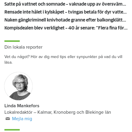
Satte på vattnet och somnade – vaknade upp av översvämning hos grannen
Rensade inte hålet i kylskåpet – tvingas betala för dyr vattenskada
Naken gängkriminell knivhotade granne efter balkongklättring
Kompisdealen blev verklighet – 40 år senare: "Flera fina fördelar med att dela bostad"
Din lokala reporter
Vet du något? Hör av dig med tips eller synpunkter på vad du vill
läsa.
Linda Mankefors
Lokalredaktör – Kalmar, Kronoberg och Blekinge län
Mejla mig