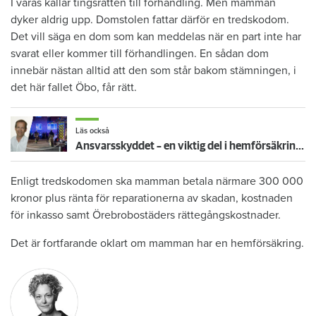
I våras kallar tingsrätten till förhandling. Men mamman
dyker aldrig upp. Domstolen fattar därför en tredskodom.
Det vill säga en dom som kan meddelas när en part inte har
svarat eller kommer till förhandlingen. En sådan dom
innebär nästan alltid att den som står bakom stämningen, i
det här fallet Öbo, får rätt.
Läs också
Ansvarsskyddet – en viktig del i hemförsäkringen
Enligt tredskodomen ska mamman betala närmare 300 000
kronor plus ränta för reparationerna av skadan, kostnaden
för inkasso samt Örebrobostäders rättegångskostnader.
Det är fortfarande oklart om mamman har en hemförsäkring.