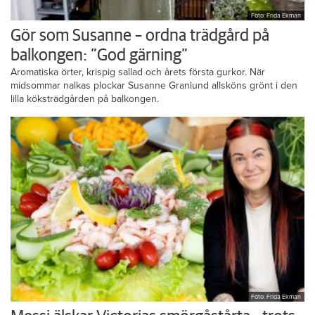
Foto: Frida Ekman
Gör som Susanne – ordna trädgård på
balkongen: ”God gärning”
Aromatiska örter, krispig sallad och årets första gurkor. När
midsommar nalkas plockar Susanne Granlund allsköns grönt i den
lilla köksträdgården på balkongen.
Foto: Frida Ekman