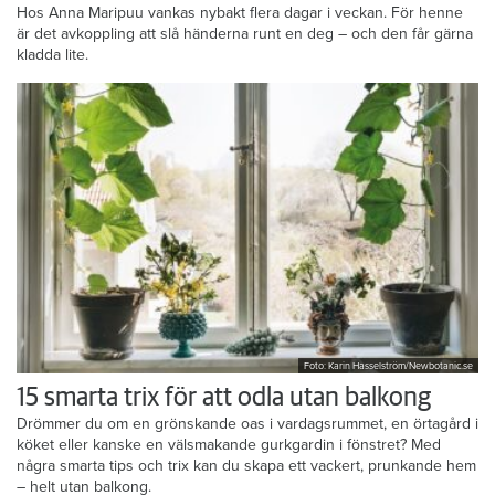
Hos Anna Maripuu vankas nybakt flera dagar i veckan. För henne
är det avkoppling att slå händerna runt en deg – och den får gärna
kladda lite.
Foto: Karin Hasselström/Newbotanic.se
15 smarta trix för att odla utan balkong
Drömmer du om en grönskande oas i vardagsrummet, en örtagård i
köket eller kanske en välsmakande gurkgardin i fönstret? Med
några smarta tips och trix kan du skapa ett vackert, prunkande hem
– helt utan balkong.