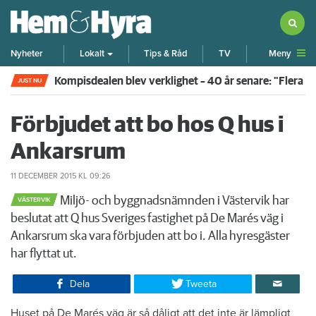
Meny
Nyheter
Lokalt
Tips & Råd
TV
Kompisdealen blev verklighet – 40 år senare: "Flera f
JUST NU
Förbjudet att bo hos Q hus i
Ankarsrum
11 DECEMBER 2015
KL 09:26
Miljö- och byggnadsnämnden i Västervik har
VÄSTERVIK
beslutat att Q hus Sveriges fastighet på De Marés väg i
Ankarsrum ska vara förbjuden att bo i. Alla hyresgäster
har flyttat ut.
Dela
Tweeta
Huset på De Marés väg är så dåligt att det inte är lämpligt