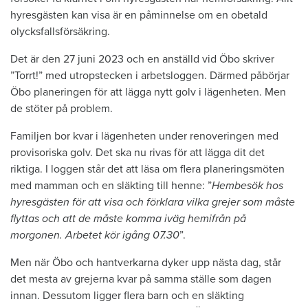
hyresgästen kan visa är en påminnelse om en obetald
olycksfallsförsäkring.
Det är den 27 juni 2023 och en anställd vid Öbo skriver
”Torrt!” med utropstecken i arbetsloggen. Därmed påbörjar
Öbo planeringen för att lägga nytt golv i lägenheten. Men
de stöter på problem.
Familjen bor kvar i lägenheten under renoveringen med
provisoriska golv. Det ska nu rivas för att lägga dit det
riktiga. I loggen står det att läsa om flera planeringsmöten
med mamman och en släkting till henne: ”
Hembesök hos
hyresgästen för att visa och förklara vilka grejer som måste
flyttas och att de måste komma iväg hemifrån på
morgonen. Arbetet kör igång 07.30
”.
Men när Öbo och hantverkarna dyker upp nästa dag, står
det mesta av grejerna kvar på samma ställe som dagen
innan. Dessutom ligger flera barn och en släkting