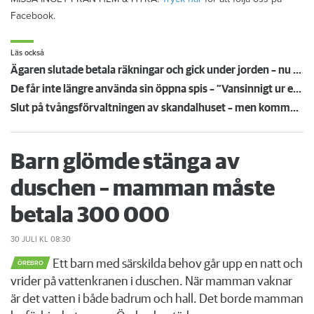
Facebook.
Läs också
Ägaren slutade betala räkningar och gick under jorden – nu säljer Kronofogden hans hus
De får inte längre använda sin öppna spis – ”Vansinnigt ur ett civilförsvarsperspektiv”
Slut på tvångsförvaltningen av skandalhuset – men kommunen tvivlar på nya ägarens plan
Barn glömde stänga av
duschen – mamman måste
betala 300 000
30 JULI
KL 08:30
Ett barn med särskilda behov går upp en natt och
ÖREBRO
vrider på vattenkranen i duschen. När mamman vaknar
är det vatten i både badrum och hall. Det borde mamman