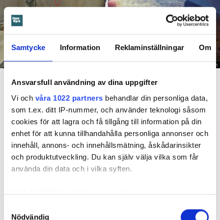
Samtycke
Information
Reklaminställningar
Om
Foto: Hyresnämnden
En inspektion visade att vatten under en längre tid läckt in genom sprickor i väggen (de
Ansvarsfull användning av dina uppgifter
röda markeringarna) och orsakat rötskador i syllen.
Vi och
våra 1022 partners
behandlar din personliga data,
Dela
Tweeta
som t.ex. ditt IP-nummer, och använder teknologi såsom
cookies för att lagra och få tillgång till information på din
Hyresgästen har bott i lägenheten i skånska Båstad sedan
enhet för att kunna tillhandahålla personliga annonser och
1995 men måste nu flytta sedan hans kontrakt prövats både
innehåll, annons- och innehållsmätning, åskådarinsikter
i hyresnämnden och i hovrätten.
och produktutveckling. Du kan själv välja vilka som får
använda din data och i vilka syften.
Skada upptäcktes av hantverkare
Med din tillåtelse skulle vi även vilja:
Det var när hyresvärdens hantverkare skulle byta ett
Samla in information om din geografiska plats
Samtyckesval
duschmunstycke under hösten förra året som en spricka i
Nödvändig
som kan ha en noggrannhet på upp till flera meter
plastmattan på väggen i duschen upptäcktes. Strax efter