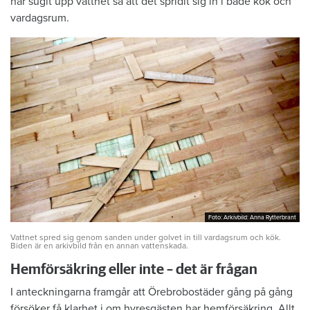
har sugit upp vattnet så att det spridit sig in i både kök och
vardagsrum.
Foto: Arkivbild: Anna Rytterbrant
Foto: Arkivbild: Anna Rytterbrant
Vattnet spred sig genom sanden under golvet in till vardagsrum och kök.
Biden är en arkivbild från en annan vattenskada.
Hemförsäkring eller inte – det är frågan
I anteckningarna framgår att Örebrobostäder gång på gång
försöker få klarhet i om hyresgästen har hemförsäkring. Allt