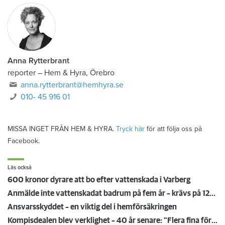
Anna Rytterbrant
reporter
–
Hem & Hyra, Örebro
anna.rytterbrant@hemhyra.se
010- 45 916 01
MISSA INGET FRÅN HEM & HYRA.
Tryck här
för att följa oss på
Facebook.
Läs också
600 kronor dyrare att bo efter vattenskada i Varberg
Anmälde inte vattenskadat badrum på fem år – krävs på 125 000 kronor
Ansvarsskyddet – en viktig del i hemförsäkringen
Kompisdealen blev verklighet – 40 år senare: "Flera fina fördelar med att dela bostad"