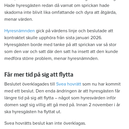
Hade hyresgästen redan då varnat om sprickan hade
skadorna inte blivit lika omfattande och dyra att åtgärda,
menar värden.
Hyresnämnden
gick på värdens linje och beslutade att
kontraktet skulle upphöra från sista januari 2026.
Hyresgästen borde med tanke på att sprickan var så stor
som den var och satt där den satt ha insett att den kunde
medföra större problem, menar hyresnämnden.
Får mer tid på sig att flytta
Beslutet överklagades till
Svea hovrätt
som nu har kommit
med ett beslut. Den enda ändringen är att hyresgästen får
längre tid på sig att flytta – något som hyresvärden inför
domen sagt sig villig att gå med på. Innan 2 november i år
ska hyresgästen ha flyttat ut.
Svea hovrätts beslut kan inte överklagas.