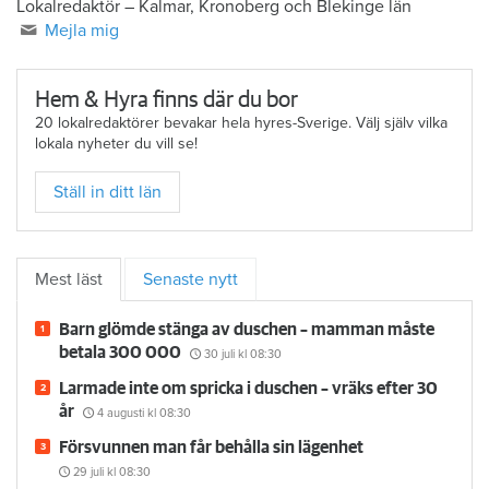
Lokalredaktör – Kalmar, Kronoberg och Blekinge län
Mejla mig
Hem & Hyra finns där du bor
20 lokalredaktörer bevakar hela hyres-Sverige. Välj själv vilka
lokala nyheter du vill se!
Ställ in ditt län
Mest läst
Senaste nytt
Barn glömde stänga av duschen – mamman måste
betala 300 000
30 juli
kl 08:30
Larmade inte om spricka i duschen – vräks efter 30
år
4 augusti
kl 08:30
Försvunnen man får behålla sin lägenhet
29 juli
kl 08:30