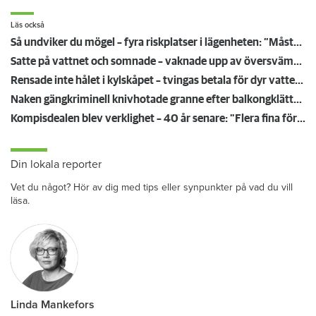
Läs också
Så undviker du mögel – fyra riskplatser i lägenheten: ”Måste städa bort”
Satte på vattnet och somnade – vaknade upp av översvämning hos grannen
Rensade inte hålet i kylskåpet – tvingas betala för dyr vattenskada
Naken gängkriminell knivhotade granne efter balkongklättring
Kompisdealen blev verklighet – 40 år senare: "Flera fina fördelar med att dela bostad"
Din lokala reporter
Vet du något? Hör av dig med tips eller synpunkter på vad du vill
läsa.
Linda Mankefors