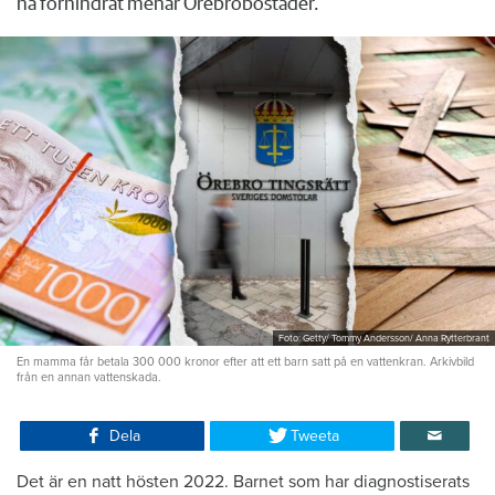
ha förhindrat menar Örebrobostäder.
Foto: Getty/ Tommy Andersson/ Anna Rytterbrant
En mamma får betala 300 000 kronor efter att ett barn satt på en vattenkran. Arkivbild
från en annan vattenskada.
Dela
Tweeta
Det är en natt hösten 2022. Barnet som har diagnostiserats