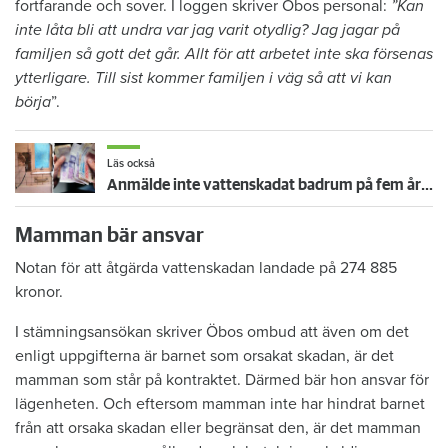
fortfarande och sover. I loggen skriver Öbos personal:
”Kan
inte låta bli att undra var jag varit otydlig? Jag jagar på
familjen så gott det går. Allt för att arbetet inte ska försenas
ytterligare. Till sist kommer familjen i väg så att vi kan
börja
”.
Läs också
Anmälde inte vattenskadat badrum på fem år – krävs på 125 000 kronor
Mamman bär ansvar
Notan för att åtgärda vattenskadan landade på 274 885
kronor.
I stämningsansökan skriver Öbos ombud att även om det
enligt uppgifterna är barnet som orsakat skadan, är det
mamman som står på kontraktet. Därmed bär hon ansvar för
lägenheten. Och eftersom mamman inte har hindrat barnet
från att orsaka skadan eller begränsat den, är det mamman