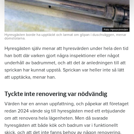
Foto: Hyresnämnden
Foto: Hyresnämnden
Hyresgästen borde ha upptäckt och larmat om glipan i duschväggen, menar
domstolarna.
Hyresgästen själv menar att hyresvärden under hela den tid
han bott där varken gjort några inspektioner eller något
underhåll av badrummet, och att det är anledningen till att
sprickan har kunnat uppstå. Sprickan var heller inte så lätt
att upptäcka, menar han.
Tyckte inte renovering var nödvändig
Värden har en annan uppfattning, och påpekar att företaget
redan 2024 vände sig till hyresgästen med ett erbjudande
om att renovera hela lägenheten. Men då svarade
hyresgästen att både kök och badrum var i funktionellt
skick, och att det inte fanns behov av någon renovering.