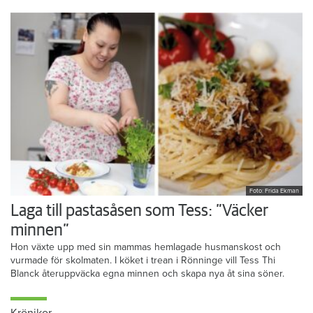
Foto: Frida Ekman
Laga till pastasåsen som Tess: ”Väcker
minnen”
Hon växte upp med sin mammas hemlagade husmanskost och
vurmade för skolmaten. I köket i trean i Rönninge vill Tess Thi
Blanck återuppväcka egna minnen och skapa nya åt sina söner.