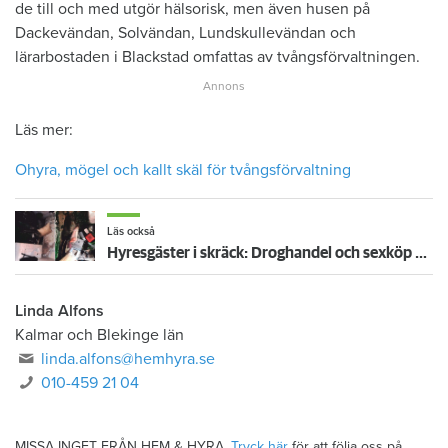
de till och med utgör hälsorisk, men även husen på
Dackevändan, Solvändan, Lundskullevändan och
lärarbostaden i Blackstad omfattas av tvångsförvaltningen.
Läs mer:
Ohyra, mögel och kallt skäl för tvångsförvaltning
Läs också
Hyresgäster i skräck: Droghandel och sexköp – huset togs över av okända
Linda Alfons
Kalmar och Blekinge län
linda.alfons@hemhyra.se
010-459 21 04
MISSA INGET FRÅN HEM & HYRA.
Tryck här
för att följa oss på