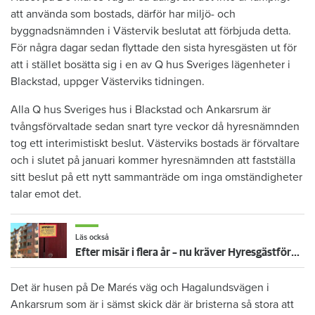
att använda som bostads, därför har miljö- och
byggnadsnämnden i Västervik beslutat att förbjuda detta.
För några dagar sedan flyttade den sista hyresgästen ut för
att i stället bosätta sig i en av Q hus Sveriges lägenheter i
Blackstad, uppger Västerviks tidningen.
Alla Q hus Sveriges hus i Blackstad och Ankarsrum är
tvångsförvaltade sedan snart tyre veckor då hyresnämnden
tog ett interimistiskt beslut. Västerviks bostads är förvaltare
och i slutet på januari kommer hyresnämnden att fastställa
sitt beslut på ett nytt sammanträde om inga omständigheter
talar emot det.
Läs också
Efter misär i flera år – nu kräver Hyresgästföreningen tvångsförvaltning av hyreshuset
Det är husen på De Marés väg och Hagalundsvägen i
Ankarsrum som är i sämst skick där är bristerna så stora att