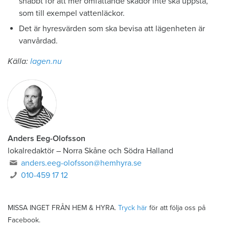
snabbt för att mer omfattande skador inte ska uppstå,
som till exempel vattenläckor.
Det är hyresvärden som ska bevisa att lägenheten är
vanvårdad.
Källa:
lagen.nu
Anders Eeg-Olofsson
lokalredaktör
–
Norra Skåne och Södra Halland
anders.eeg-olofsson@hemhyra.se
010-459 17 12
MISSA INGET FRÅN HEM & HYRA.
Tryck här
för att följa oss på
Facebook.