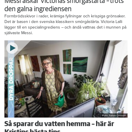
Messi älskar Victorias smörgåstårta – trots
den galna ingrediensen
Formbrödsskivor i rader, krämiga fyllningar och krispiga grönsaker.
Det är basen i den svenska klassikern smörgåstårta. Victoria Lalli
lägger till en specialingrediens – och ändå vattnas det i munnen på
självaste Messi.
Foto: Tomas Ohlsson
Så sparar du vatten hemma – här är