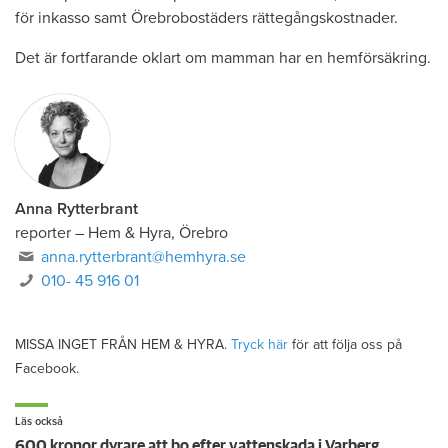
för inkasso samt Örebrobostäders rättegångskostnader.
Det är fortfarande oklart om mamman har en hemförsäkring.
Anna Rytterbrant
reporter
–
Hem & Hyra, Örebro
anna.rytterbrant@hemhyra.se
010- 45 916 01
MISSA INGET FRÅN HEM & HYRA.
Tryck här
för att följa oss på
Facebook.
Läs också
600 kronor dyrare att bo efter vattenskada i Varberg