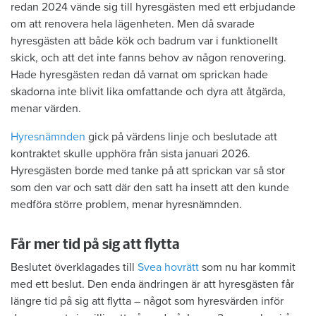
redan 2024 vände sig till hyresgästen med ett erbjudande
om att renovera hela lägenheten. Men då svarade
hyresgästen att både kök och badrum var i funktionellt
skick, och att det inte fanns behov av någon renovering.
Hade hyresgästen redan då varnat om sprickan hade
skadorna inte blivit lika omfattande och dyra att åtgärda,
menar värden.
Hyresnämnden
gick på värdens linje och beslutade att
kontraktet skulle upphöra från sista januari 2026.
Hyresgästen borde med tanke på att sprickan var så stor
som den var och satt där den satt ha insett att den kunde
medföra större problem, menar hyresnämnden.
Får mer tid på sig att flytta
Beslutet överklagades till
Svea hovrätt
som nu har kommit
med ett beslut. Den enda ändringen är att hyresgästen får
längre tid på sig att flytta – något som hyresvärden inför