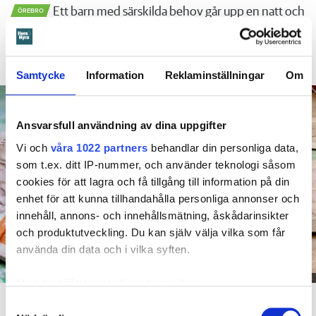
Ett barn med särskilda behov går upp en natt och
ÖREBRO
vrider på vattenkranen i duschen. När mamman vaknar
är det vatten i både badrum och hall. Det borde mamman
ha förhindrat menar Örebrobostäder.
Samtycke
Information
Reklaminställningar
Om
Ansvarsfull användning av dina uppgifter
Vi och
våra 1022 partners
behandlar din personliga data,
som t.ex. ditt IP-nummer, och använder teknologi såsom
cookies för att lagra och få tillgång till information på din
enhet för att kunna tillhandahålla personliga annonser och
innehåll, annons- och innehållsmätning, åskådarinsikter
och produktutveckling. Du kan själv välja vilka som får
använda din data och i vilka syften.
Foto: Getty/ Tommy Andersson/ Anna Rytterbrant
Med din tillåtelse skulle vi även vilja:
En mamma får betala 300 000 kronor efter att ett barn satt på en vattenkran. Arkivbild
Samla in information om din geografiska plats
från en annan vattenskada.
Samtyckesval