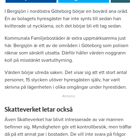
I Bergsjön i nordöstra Göteborg börjar en bovärd ana oråd.
En av bolagets hyresgäster har inte synts till sedan han
kvitterade ut nycklarna, och det börjar bli ett tag sedan.
Kommunala Familjebostäder är extra uppmärksamma just
här. Bergsjön är ett av de områden i Göteborg som polisen
räknar som särskilt utsatta. Därför håller värden noggrann
koll på misstänkt svartuthyrning.
Värden börjar utreda saken. Det visar sig att ett stort antal
personer, 15 stycken utöver hyresgästen själv, har varit
skrivna på lägenheten i olika omgångar under hyrestiden.
Skatteverket letar också
Även Skatteverket har blivit intresserade av var mannen
befinner sig. Myndigheten gör ett kontrollbesök, men träffar
då på ett annat par i bostaden. De vill inte svara på frågor