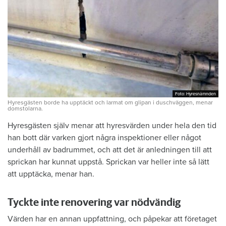
Foto: Hyresnämnden
Foto: Hyresnämnden
Hyresgästen borde ha upptäckt och larmat om glipan i duschväggen, menar
domstolarna.
Hyresgästen själv menar att hyresvärden under hela den tid
han bott där varken gjort några inspektioner eller något
underhåll av badrummet, och att det är anledningen till att
sprickan har kunnat uppstå. Sprickan var heller inte så lätt
att upptäcka, menar han.
Tyckte inte renovering var nödvändig
Värden har en annan uppfattning, och påpekar att företaget