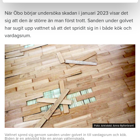
När Öbo börjar undersöka skadan i januari 2023 visar det
sig att den är större än man först trott. Sanden under golvet
har sugit upp vattnet så att det spridit sig in i både kök och
vardagsrum.
Foto: Arkivbild: Anna Rytterbrant
Foto: Arkivbild: Anna Rytterbrant
Vattnet spred sig genom sanden under golvet in till vardagsrum och kök.
Biden är en arkivbild från en annan vattenskada.