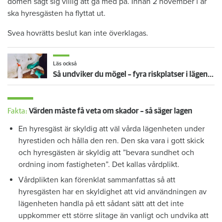
domen sagt sig villig att gå med på. Innan 2 november i år
ska hyresgästen ha flyttat ut.
Svea hovrätts beslut kan inte överklagas.
Läs också
Så undviker du mögel – fyra riskplatser i lägenheten: ”Måste städa bort”
Fakta:
Värden måste få veta om skador – så säger lagen
En hyresgäst är skyldig att väl vårda lägenheten under
hyrestiden och hålla den ren. Den ska vara i gott skick
och hyresgästen är skyldig att ”bevara sundhet och
ordning inom fastigheten”. Det kallas vårdplikt.
Vårdplikten kan förenklat sammanfattas så att
hyresgästen har en skyldighet att vid användningen av
lägenheten handla på ett sådant sätt att det inte
uppkommer ett större slitage än vanligt och undvika att