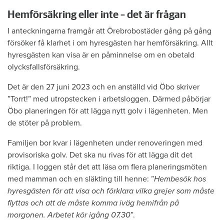
Hemförsäkring eller inte – det är frågan
I anteckningarna framgår att Örebrobostäder gång på gång
försöker få klarhet i om hyresgästen har hemförsäkring. Allt
hyresgästen kan visa är en påminnelse om en obetald
olycksfallsförsäkring.
Det är den 27 juni 2023 och en anställd vid Öbo skriver
”Torrt!” med utropstecken i arbetsloggen. Därmed påbörjar
Öbo planeringen för att lägga nytt golv i lägenheten. Men
de stöter på problem.
Familjen bor kvar i lägenheten under renoveringen med
provisoriska golv. Det ska nu rivas för att lägga dit det
riktiga. I loggen står det att läsa om flera planeringsmöten
med mamman och en släkting till henne: ”
Hembesök hos
hyresgästen för att visa och förklara vilka grejer som måste
flyttas och att de måste komma iväg hemifrån på
morgonen. Arbetet kör igång 07.30
”.