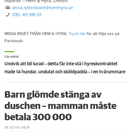
reporter
–
Hem & Hyra, Örebro
anna.rytterbrant@hemhyra.se
010- 45 916 01
MISSA INGET FRÅN HEM & HYRA.
Tryck här
för att följa oss på
Facebook.
Läs också
Undvik att bli lurad – detta får inte stå i hyreskontraktet
Hade 14 hundar, undulat och sköldpadda – i en tvårummare
Barn glömde stänga av
duschen – mamman måste
betala 300 000
30 JULI
KL 08:30