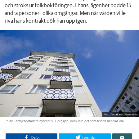
och ströks ur folkbokföringen. I hans lägenhet bodde 15
andra personer i olika omgångar. Men när värden ville
riva hans kontrakt dök han upp igen.
Foto: AnnaKarin Löwendahl
Ett av Familjebostäders hyreshus i Bergsjön, dock inte det som texten handlar om.
Dela
Tweeta