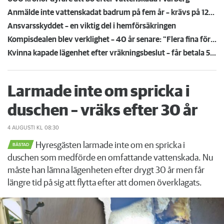
Anmälde inte vattenskadat badrum på fem år – krävs på 125 000 kronor
Ansvarsskyddet – en viktig del i hemförsäkringen
Kompisdealen blev verklighet – 40 år senare: "Flera fina fördelar med att dela bostad"
Kvinna kapade lägenhet efter vräkningsbeslut – får betala 50 000
Larmade inte om spricka i
duschen – vräks efter 30 år
4 AUGUSTI
KL 08:30
Hyresgästen larmade inte om en spricka i
BÅSTAD
duschen som medförde en omfattande vattenskada. Nu
måste han lämna lägenheten efter drygt 30 år men får
längre tid på sig att flytta efter att domen överklagats.