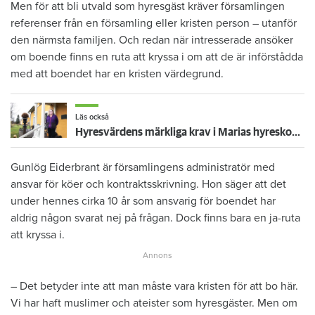
Men för att bli utvald som hyresgäst kräver församlingen
referenser från en församling eller kristen person – utanför
den närmsta familjen. Och redan när intresserade ansöker
om boende finns en ruta att kryssa i om att de är införstådda
med att boendet har en kristen värdegrund.
Läs också
Hyresvärdens märkliga krav i Marias hyreskontrakt: "Förstod först efteråt vad jag signerat"
Gunlög Eiderbrant är församlingens administratör med
ansvar för köer och kontraktsskrivning. Hon säger att det
under hennes cirka 10 år som ansvarig för boendet har
aldrig någon svarat nej på frågan. Dock finns bara en ja-ruta
att kryssa i.
– Det betyder inte att man måste vara kristen för att bo här.
Vi har haft muslimer och ateister som hyresgäster. Men om