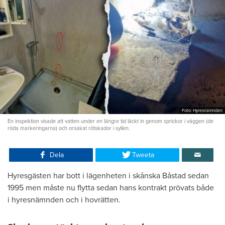
Foto: Hyresnämnden
En inspektion visade att vatten under en längre tid läckt in genom sprickor i väggen (de
röda markeringarna) och orsakat rötskador i syllen.
Dela
Tweeta
Hyresgästen har bott i lägenheten i skånska Båstad sedan
1995 men måste nu flytta sedan hans kontrakt prövats både
i hyresnämnden och i hovrätten.