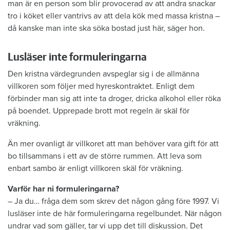
man är en person som blir provocerad av att andra snackar
tro i köket eller vantrivs av att dela kök med massa kristna –
då kanske man inte ska söka bostad just här, säger hon.
Lusläser inte formuleringarna
Den kristna värdegrunden avspeglar sig i de allmänna
villkoren som följer med hyreskontraktet. Enligt dem
förbinder man sig att inte ta droger, dricka alkohol eller röka
på boendet. Upprepade brott mot regeln är skäl för
vräkning.
Än mer ovanligt är villkoret att man behöver vara gift för att
bo tillsammans i ett av de större rummen. Att leva som
enbart sambo är enligt villkoren skäl för vräkning.
Varför har ni formuleringarna?
– Ja du… fråga dem som skrev det någon gång före 1997. Vi
lusläser inte de här formuleringarna regelbundet. När någon
undrar vad som gäller, tar vi upp det till diskussion. Det