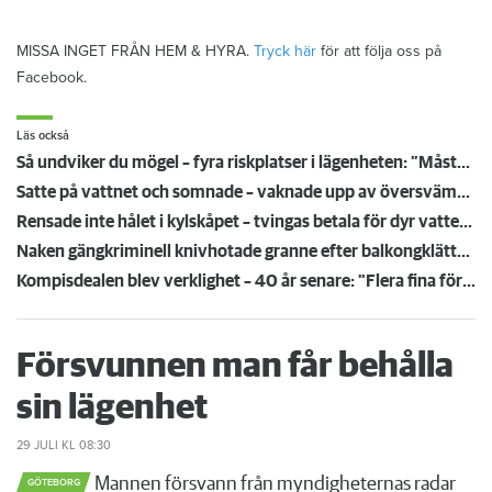
MISSA INGET FRÅN HEM & HYRA.
Tryck här
för att följa oss på
Facebook.
Läs också
Så undviker du mögel – fyra riskplatser i lägenheten: ”Måste städa bort”
Satte på vattnet och somnade – vaknade upp av översvämning hos grannen
Rensade inte hålet i kylskåpet – tvingas betala för dyr vattenskada
Naken gängkriminell knivhotade granne efter balkongklättring
Kompisdealen blev verklighet – 40 år senare: "Flera fina fördelar med att dela bostad"
Försvunnen man får behålla
sin lägenhet
29 JULI
KL 08:30
Mannen försvann från myndigheternas radar
GÖTEBORG