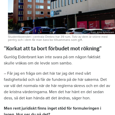
Foto: Anna Rytterbrant
Studentboendet i centrala Örebro har 39 rum. Tolv av dem är större med
pentry och i dem får man bara bo tillsammans som gift.
”Korkat att ta bort förbudet mot rökning”
Gunlög Eiderbrant kan inte svara på om någon faktiskt
skulle vräkas om de levde som sambo.
– Får jag en fråga om det här tar jag det med vårt
fastighetsråd och så får de fundera på de här sakerna. Det
var väl det normala när de här reglerna skrevs och en del av
de kristna värderingarna. Men det har hänt en del sedan
dess, så det kan hända att det ändras, säger hon.
Men rent juridiskt finns inget stöd för formuleringen i
lagen. Hur ser du på det?