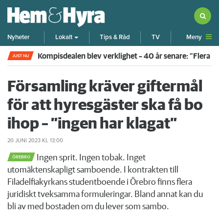
Meny
Nyheter
Lokalt
Tips & Råd
TV
Kompisdealen blev verklighet – 40 år senare: "Flera f
JUST NU
Församling kräver giftermål
för att hyresgäster ska få bo
ihop – ”ingen har klagat”
20 JUNI 2023
KL 13:00
Ingen sprit. Ingen tobak. Inget
ÖREBRO
utomäktenskapligt samboende. I kontrakten till
Filadelfiakyrkans studentboende i Örebro finns flera
juridiskt tveksamma formuleringar. Bland annat kan du
bli av med bostaden om du lever som sambo.