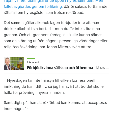
I april var ett rökningsärende uppe i hyresnämnden. Men
fallet avgjordes genom förlikning,
därför saknas fortfarande
rättsfall om hyresgäster som trotsar rökförbud.
Det samma gäller alkohol: lagen förbjuder inte att man
dricker alkohol i sin bostad – men du får inte störa dina
grannar. Och att grannens fredagsöl skulle kunna räknas
som en störning utifrån någons personliga värderingar eller
religiösa åskådning, har Johan Mirtorp svårt att tro.
Läs också
Förbjöd kvinna sällskap och öl hemma – läxas upp rejält av JO
– Hyreslagen tar inte hänsyn till vilken konfessionell
inriktning du har i ditt liv, så jag har svårt att tro det skulle
hålla för prövning i hyresnämnden.
Samtidigt spår han att rökförbud kan komma att accepteras
inom några år.