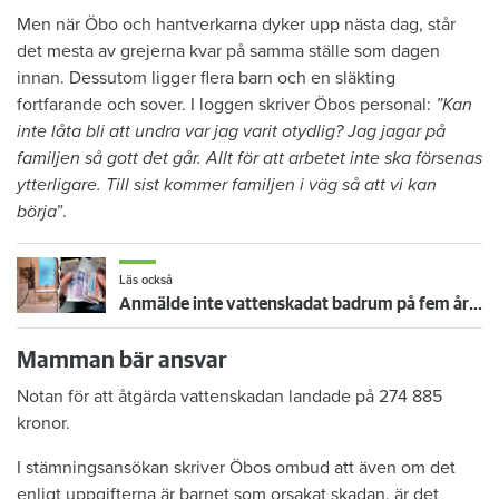
Men när Öbo och hantverkarna dyker upp nästa dag, står
det mesta av grejerna kvar på samma ställe som dagen
innan. Dessutom ligger flera barn och en släkting
fortfarande och sover. I loggen skriver Öbos personal:
”Kan
inte låta bli att undra var jag varit otydlig? Jag jagar på
familjen så gott det går. Allt för att arbetet inte ska försenas
ytterligare. Till sist kommer familjen i väg så att vi kan
börja
”.
Läs också
Anmälde inte vattenskadat badrum på fem år – krävs på 125 000 kronor
Mamman bär ansvar
Notan för att åtgärda vattenskadan landade på 274 885
kronor.
I stämningsansökan skriver Öbos ombud att även om det
enligt uppgifterna är barnet som orsakat skadan, är det