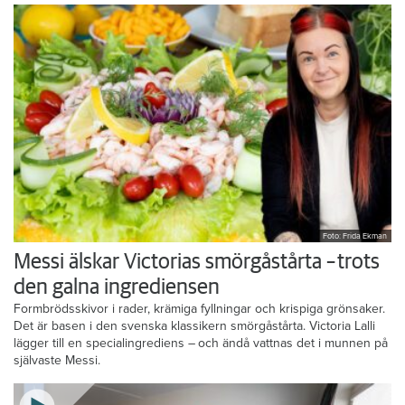
Foto: Frida Ekman
Messi älskar Victorias smörgåstårta – trots
den galna ingrediensen
Formbrödsskivor i rader, krämiga fyllningar och krispiga grönsaker.
Det är basen i den svenska klassikern smörgåstårta. Victoria Lalli
lägger till en specialingrediens – och ändå vattnas det i munnen på
självaste Messi.