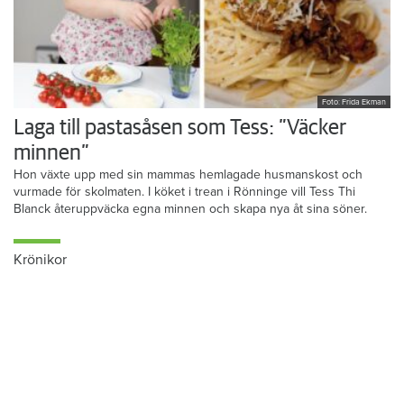
Foto: Frida Ekman
Laga till pastasåsen som Tess: ”Väcker
minnen”
Hon växte upp med sin mammas hemlagade husmanskost och
vurmade för skolmaten. I köket i trean i Rönninge vill Tess Thi
Blanck återuppväcka egna minnen och skapa nya åt sina söner.
Krönikor