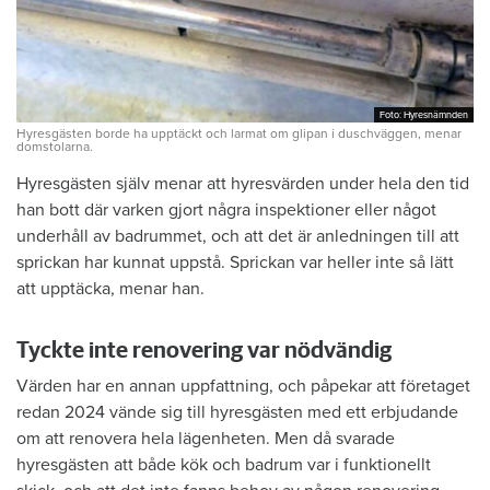
Foto: Hyresnämnden
Foto: Hyresnämnden
Hyresgästen borde ha upptäckt och larmat om glipan i duschväggen, menar
domstolarna.
Hyresgästen själv menar att hyresvärden under hela den tid
han bott där varken gjort några inspektioner eller något
underhåll av badrummet, och att det är anledningen till att
sprickan har kunnat uppstå. Sprickan var heller inte så lätt
att upptäcka, menar han.
Tyckte inte renovering var nödvändig
Värden har en annan uppfattning, och påpekar att företaget
redan 2024 vände sig till hyresgästen med ett erbjudande
om att renovera hela lägenheten. Men då svarade
hyresgästen att både kök och badrum var i funktionellt