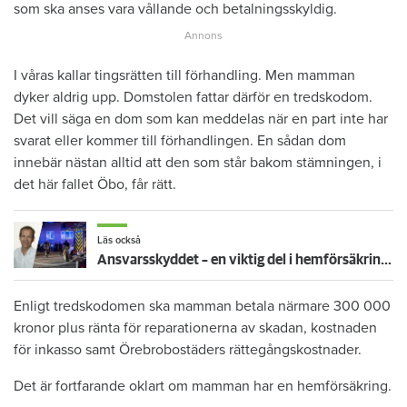
som ska anses vara vållande och betalningsskyldig.
I våras kallar tingsrätten till förhandling. Men mamman
dyker aldrig upp. Domstolen fattar därför en tredskodom.
Det vill säga en dom som kan meddelas när en part inte har
svarat eller kommer till förhandlingen. En sådan dom
innebär nästan alltid att den som står bakom stämningen, i
det här fallet Öbo, får rätt.
Läs också
Ansvarsskyddet – en viktig del i hemförsäkringen
Enligt tredskodomen ska mamman betala närmare 300 000
kronor plus ränta för reparationerna av skadan, kostnaden
för inkasso samt Örebrobostäders rättegångskostnader.
Det är fortfarande oklart om mamman har en hemförsäkring.