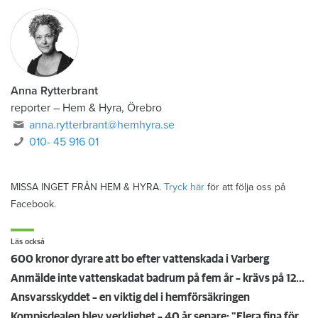
Anna Rytterbrant
reporter
–
Hem & Hyra, Örebro
anna.rytterbrant@hemhyra.se
010- 45 916 01
MISSA INGET FRÅN HEM & HYRA.
Tryck här
för att följa oss på
Facebook.
Läs också
600 kronor dyrare att bo efter vattenskada i Varberg
Anmälde inte vattenskadat badrum på fem år – krävs på 125 000 kronor
Ansvarsskyddet – en viktig del i hemförsäkringen
Kompisdealen blev verklighet – 40 år senare: "Flera fina fördelar med att dela bostad"