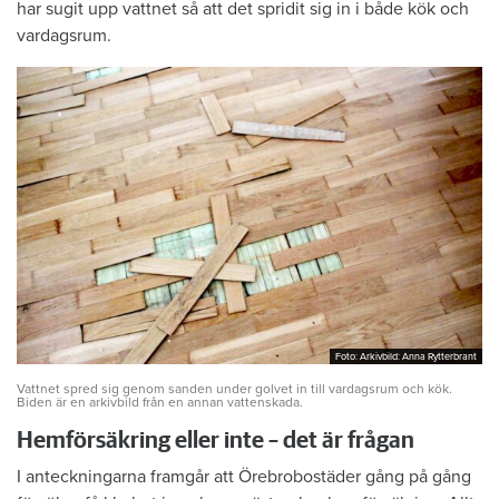
har sugit upp vattnet så att det spridit sig in i både kök och
vardagsrum.
Foto: Arkivbild: Anna Rytterbrant
Foto: Arkivbild: Anna Rytterbrant
Vattnet spred sig genom sanden under golvet in till vardagsrum och kök.
Biden är en arkivbild från en annan vattenskada.
Hemförsäkring eller inte – det är frågan
I anteckningarna framgår att Örebrobostäder gång på gång