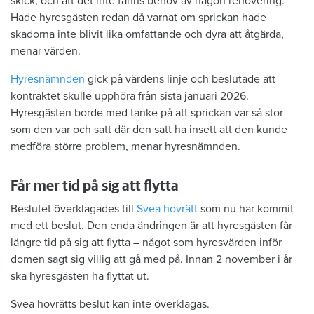
skick, och att det inte fanns behov av någon renovering.
Hade hyresgästen redan då varnat om sprickan hade
skadorna inte blivit lika omfattande och dyra att åtgärda,
menar värden.
Hyresnämnden
gick på värdens linje och beslutade att
kontraktet skulle upphöra från sista januari 2026.
Hyresgästen borde med tanke på att sprickan var så stor
som den var och satt där den satt ha insett att den kunde
medföra större problem, menar hyresnämnden.
Får mer tid på sig att flytta
Beslutet överklagades till
Svea hovrätt
som nu har kommit
med ett beslut. Den enda ändringen är att hyresgästen får
längre tid på sig att flytta – något som hyresvärden inför
domen sagt sig villig att gå med på. Innan 2 november i år
ska hyresgästen ha flyttat ut.
Svea hovrätts beslut kan inte överklagas.