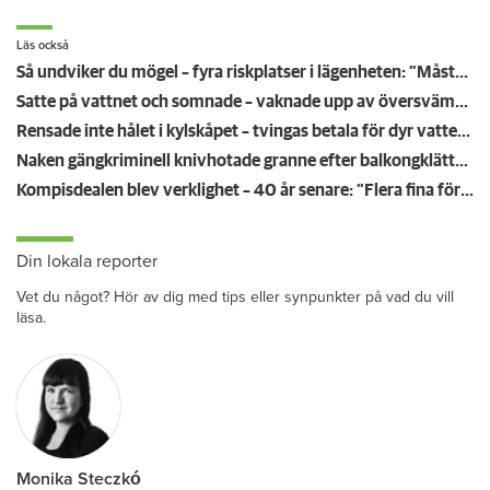
Läs också
Så undviker du mögel – fyra riskplatser i lägenheten: ”Måste städa bort”
Satte på vattnet och somnade – vaknade upp av översvämning hos grannen
Rensade inte hålet i kylskåpet – tvingas betala för dyr vattenskada
Naken gängkriminell knivhotade granne efter balkongklättring
Kompisdealen blev verklighet – 40 år senare: "Flera fina fördelar med att dela bostad"
Din lokala reporter
Vet du något? Hör av dig med tips eller synpunkter på vad du vill
läsa.
Monika Steczkó