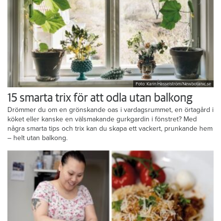
Foto: Karin Hasselström/Newbotanic.se
15 smarta trix för att odla utan balkong
Drömmer du om en grönskande oas i vardagsrummet, en örtagård i
köket eller kanske en välsmakande gurkgardin i fönstret? Med
några smarta tips och trix kan du skapa ett vackert, prunkande hem
– helt utan balkong.