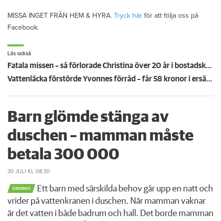
MISSA INGET FRÅN HEM & HYRA.
Tryck här
för att följa oss på
Facebook.
Läs också
Fatala missen – så förlorade Christina över 20 år i bostadskön
Vattenläcka förstörde Yvonnes förråd – får 58 kronor i ersättning: "Provocerande lite!"
Barn glömde stänga av
duschen – mamman måste
betala 300 000
30 JULI
KL 08:30
Ett barn med särskilda behov går upp en natt och
ÖREBRO
vrider på vattenkranen i duschen. När mamman vaknar
är det vatten i både badrum och hall. Det borde mamman