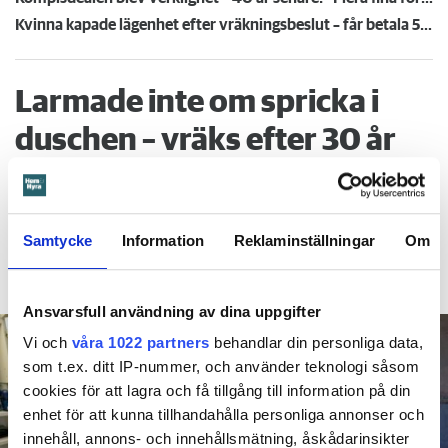
Kvinna kapade lägenhet efter vräkningsbeslut – får betala 50 000
Larmade inte om spricka i
duschen – vräks efter 30 år
4 AUGUSTI
KL 08:30
Hyresgästen larmade inte om en spricka i
BÅSTAD
duschen som medförde en omfattande vattenskada. Nu
Samtycke
Information
Reklaminställningar
Om
måste han lämna lägenheten efter drygt 30 år men får
längre tid på sig att flytta efter att domen överklagats.
Ansvarsfull användning av dina uppgifter
Vi och
våra 1022 partners
behandlar din personliga data,
som t.ex. ditt IP-nummer, och använder teknologi såsom
cookies för att lagra och få tillgång till information på din
enhet för att kunna tillhandahålla personliga annonser och
innehåll, annons- och innehållsmätning, åskådarinsikter