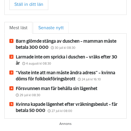
Ställ in ditt län
Mest läst
Senaste nytt
Barn glömde stänga av duschen – mamman måste
betala 300 000
30 juli
kl 08:30
Larmade inte om spricka i duschen – vräks efter 30
år
4 augusti
kl 08:30
”Visste inte att man måste ändra adress” – kvinna
döms för folkbokföringsbrott
24 juli
kl 16:10
Försvunnen man får behålla sin lägenhet
29 juli
kl 08:30
Kvinna kapade lägenhet efter vräkningsbeslut – får
betala 50 000
27 juli
kl 08:00