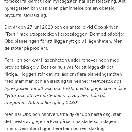
försöker få klarhet i om hyresgästen har hemförsäkring. Allt
hyresgästen kan visa är en påminnelse om en obetald
olycksfallsförsäkring.
Det är den 27 juni 2023 och en anställd vid Öbo skriver
”Torrt!” med utropstecken i arbetsloggen. Därmed påbörjar
Öbo planeringen för att lägga nytt golv i lägenheten. Men
de stöter på problem.
Familjen bor kvar i lägenheten under renoveringen med
provisoriska golv. Det ska nu rivas för att lägga dit det
riktiga. I loggen står det att läsa om flera planeringsmöten
med mamman och en släkting till henne: ”
Hembesök hos
hyresgästen för att visa och förklara vilka grejer som måste
flyttas och att de måste komma iväg hemifrån på
morgonen. Arbetet kör igång 07.30
”.
Men när Öbo och hantverkarna dyker upp nästa dag, står
det mesta av grejerna kvar på samma ställe som dagen
innan. Dessutom ligger flera barn och en släkting