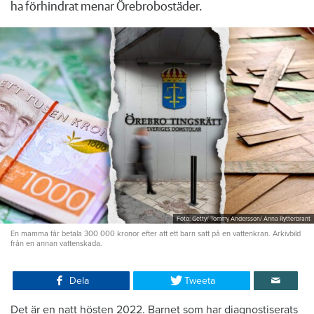
ha förhindrat menar Örebrobostäder.
Foto: Getty/ Tommy Andersson/ Anna Rytterbrant
En mamma får betala 300 000 kronor efter att ett barn satt på en vattenkran. Arkivbild
från en annan vattenskada.
Dela
Tweeta
Det är en natt hösten 2022. Barnet som har diagnostiserats