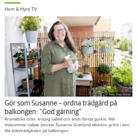
Hem & Hyra TV
Foto: Frida Ekman
Gör som Susanne – ordna trädgård på
balkongen: ”God gärning”
Aromatiska örter, krispig sallad och årets första gurkor. När
midsommar nalkas plockar Susanne Granlund allsköns grönt i den
lilla köksträdgården på balkongen.