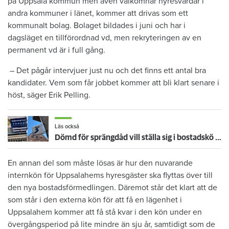
på Uppsala kommun men även välkomnar hyresvärdar i
andra kommuner i länet, kommer att drivas som ett
kommunalt bolag. Bolaget bildades i juni och har i
dagsläget en tillförordnad vd, men rekryteringen av en
permanent vd är i full gång.
– Det pågår intervjuer just nu och det finns ett antal bra
kandidater. Vem som får jobbet kommer att bli klart senare i
höst, säger Erik Pelling.
Läs också
Dömd för sprängdåd vill ställa sig i bostadskö – nekas att ringa hyresvärdar
En annan del som måste lösas är hur den nuvarande
internkön för Uppsalahems hyresgäster ska flyttas över till
den nya bostadsförmedlingen. Däremot står det klart att de
som står i den externa kön för att få en lägenhet i
Uppsalahem kommer att få stå kvar i den kön under en
övergångsperiod på lite mindre än sju år, samtidigt som de