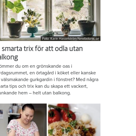
Foto: Karin Hasselström/Newbotanic.se
 smarta trix för att odla utan
alkong
ömmer du om en grönskande oas i
rdagsrummet, en örtagård i köket eller kanske
 välsmakande gurkgardin i fönstret? Med några
arta tips och trix kan du skapa ett vackert,
unkande hem – helt utan balkong.