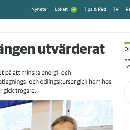
Nyheter
Lokalt
Tips & Råd
TV
R
enare: "Flera fina fördelar med att dela bostad"
6 augusti
kl 12:00
ängen utvärderat
Di
Ve
sy
t på att minska energi- och
tlagnings- och odlingskurser gick hem hos
 gick trögare.