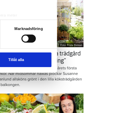
lera meter
ryck)
ljsektionen
. Du kan ändra
Marknadsföring
Foto: Frida Ekman
andahålla funktioner för
n information från din enhet
ör som Susanne – ordna trädgård
 tur kombinera informationen
Tillåt alla
å balkongen: ”God gärning”
deras tjänster.
omatiska örter, krispig sallad och årets första
rkor. När midsommar nalkas plockar Susanne
anlund allsköns grönt i den lilla köksträdgården
 balkongen.