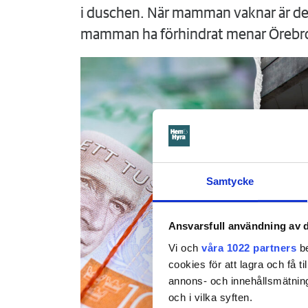
i duschen. När mamman vaknar är det
mamman ha förhindrat menar Örebr
Samtycke
Ansvarsfull användning av d
Vi och
våra 1022 partners
be
cookies för att lagra och få t
annons- och innehållsmätning
och i vilka syften.