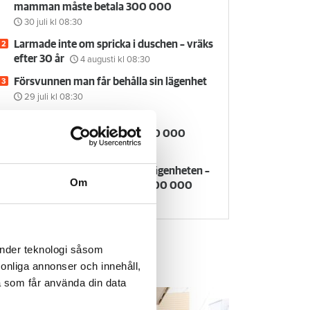
mamman måste betala 300 000
30 juli
kl 08:30
Larmade inte om spricka i duschen – vräks
efter 30 år
4 augusti
kl 08:30
Försvunnen man får behålla sin lägenhet
29 juli
kl 08:30
Kvinna kapade lägenhet efter
vräkningsbeslut – får betala 50 000
27 juli
kl 08:00
Rökte inomhus och övergav lägenheten –
Om
nu kräver värden honom på 100 000
kronor
6 augusti
kl 10:30
änder teknologi såsom
rsonliga annonser och innehåll,
em & Hyra TV
a som får använda din data