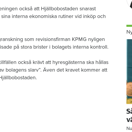
eningen också att Hjällbobostaden snarast
a sina interna ekonomiska rutiner vid inköp och
Ny
a granskning som revisionsfirman KPMG nyligen
de på stora brister i bolagets interna kontroll.
illfällen också krävt att hyresgästerna ska hållas
av bolagens slarv”. Även det kravet kommer att
Hjällbobostaden.
S
v
Nu