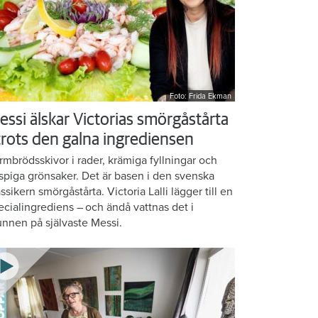
Foto: Frida Ekman
essi älskar Victorias smörgåstårta
 trots den galna ingrediensen
rmbrödsskivor i rader, krämiga fyllningar och
ispiga grönsaker. Det är basen i den svenska
assikern smörgåstårta. Victoria Lalli lägger till en
ecialingrediens – och ändå vattnas det i
nnen på självaste Messi.