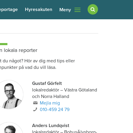
eportage
Hyresakuten
Meny
n lokala reporter
t du något? Hör av dig med tips eller
npunkter på vad du vill läsa.
Gustaf Görfelt
lokalredaktör
–
Västra Götaland
och Norra Halland
Mejla mig
010-459 24 79
Anders Lundqvist
lokalredaktör
–
BohusÄlvsborg-