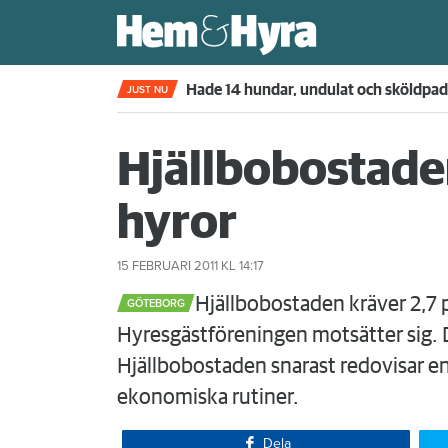
Kompisdealen blev verklighet – 40 år s
JUST NU
Hjällbobostade
hyror
15 FEBRUARI 2011
KL 14:17
​Hjällbobostaden kräver 2,7 
GÖTEBORG
Hyresgästföreningen motsätter sig. 
Hjällbobostaden snarast redovisar en 
ekonomiska rutiner.
Dela