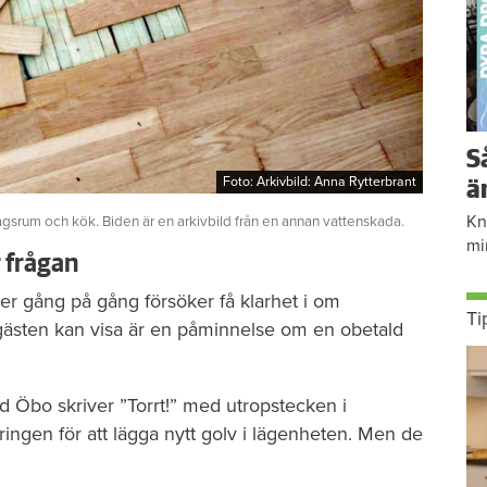
S
Foto: Arkivbild: Anna Rytterbrant
Foto: Arkivbild: Anna Rytterbrant
ä
Kn
agsrum och kök. Biden är en arkivbild från en annan vattenskada.
mi
r frågan
er gång på gång försöker få klarhet i om
Ti
gästen kan visa är en påminnelse om en obetald
d Öbo skriver ”Torrt!” med utropstecken i
ngen för att lägga nytt golv i lägenheten. Men de