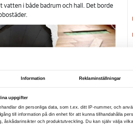
 vatten i både badrum och hall. Det borde
obostäder.
Information
Reklaminställningar
ina uppgifter
handlar din personliga data, som t.ex. ditt IP-nummer, och anv
illgång till information på din enhet för att kunna tillhandahålla pe
H
, åskådarinsikter och produktutveckling. Du kan själv välja vilk