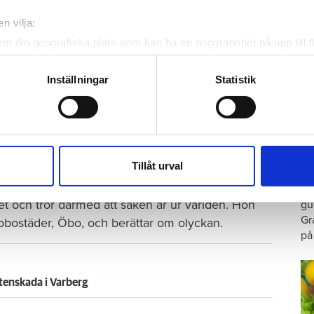
n vilja:
om din geografiska plats som kan ha en noggrannhet på upp till f
Foto: Getty/ Tommy Andersson/ Anna Rytterbrant
genom att aktivt skanna den för specifika kännetecken (fingeravt
 på en vattenkran. Arkivbild från en annan vattenskada.
rsonliga uppgifter behandlas och ställ in dina preferenser i
deta
Inställningar
Statistik
ke när som helst från cookie-förklaringen.
Tweeta
e för att anpassa innehållet och annonserna till användarna, tillh
r diagnostiserats med autism vaknar och går till
vår trafik. Vi vidarebefordrar även sådana identifierare och anna
G
duschen. Men hen stänger aldrig av vattnet.
nnons- och analysföretag som vi samarbetar med. Dessa kan i sin
Tillåt urval
p
har tillhandahållit eller som de har samlat in när du har använt 
då har vattnet spridit sig i badrummet och ut i
Ar
et och tror därmed att saken är ur världen. Hon
gu
Gr
brobostäder, Öbo, och berättar om olyckan.
på
tenskada i Varberg