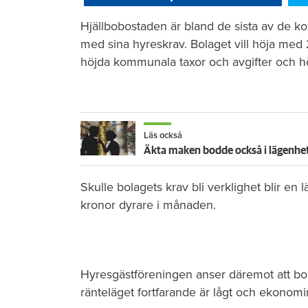
​Hjällbobostaden är bland de sista av de
med sina hyreskrav. Bolaget vill höja med 
höjda kommunala taxor och avgifter och h
Läs också
Äkta maken bodde också i lägenhete
Skulle bolagets krav bli verklighet blir e
kronor dyrare i månaden.
Hyresgästföreningen anser däremot att bo
ränteläget fortfarande är lågt och ekonomin