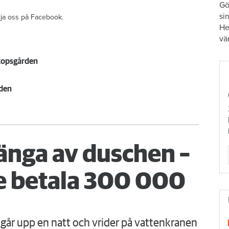
Gö
si
ölja oss på Facebook.
He
vä
kopsgården
aden
änga av duschen –
 betala 300 000
går upp en natt och vrider på vattenkranen