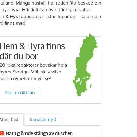
taland. Många hushåll har redan fått besked om
n nya hyra. Här är listan över färdiga resultat.
m & Hyra uppdaterar listan löpande – se om din
rd finns med.
Hem & Hyra finns
där du bor
20 lokalredaktörer bevakar hela
hyres-Sverige. Välj själv vilka
lokala nyheter du vill se!
Ställ in ditt län
Mest läst
Senaste nytt
Barn glömde stänga av duschen –