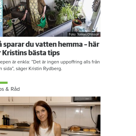
Foto: Tomas Ohlsson
å sparar du vatten hemma – här
r Kristins bästa tips
epen är enkla: ”Det är ingen uppoffring alls från
n sida”, säger Kristin Rydberg.
ps & Råd