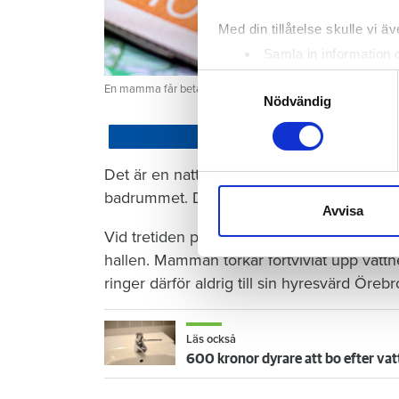
Med din tillåtelse skulle vi äve
Samla in information 
Identifiera din enhet 
Samtyckesval
En mamma får betala 300 000 kronor efter att ett barn satt
Ta reda på mer om hur dina pe
Nödvändig
eller dra tillbaka ditt samtyc
Dela
Vi använder enhetsidentifierar
Det är en natt hösten 2022. Barnet som ha
sociala medier och analysera 
badrummet. Där vrider barnet på kranen i 
till de sociala medier och a
Avvisa
med annan information som du 
Vid tretiden på natten vaknar mamman och 
hallen. Mamman torkar förtvivlat upp vattn
ringer därför aldrig till sin hyresvärd Öre
Läs också
600 kronor dyrare att bo efter vat