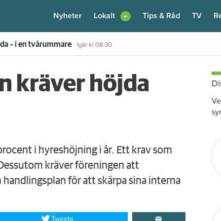
Nyheter
Lokalt
Tips & Råd
TV
R
enare: "Flera fina fördelar med att dela bostad"
6 augusti
kl 12:00
n kräver höjda
Di
Ve
sy
procent i hyreshöjning i år. Ett krav som
Dessutom kräver föreningen att
handlingsplan för att skärpa sina interna
Tweeta