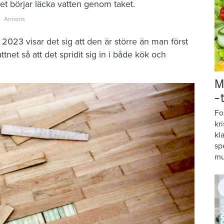
t börjar läcka vatten genom taket.
2023 visar det sig att den är större än man först
tnet så att det spridit sig in i både kök och
M
–
Fo
kr
kl
sp
mu