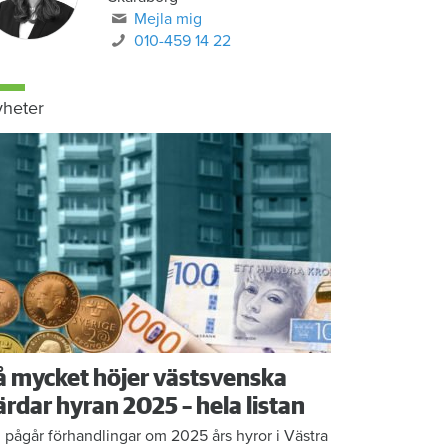
Mejla mig
010-459 14 22
heter
å mycket höjer västsvenska
ärdar hyran 2025 – hela listan
 pågår förhandlingar om 2025 års hyror i Västra