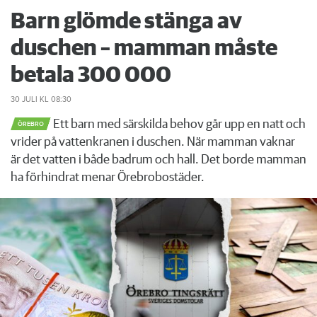
Barn glömde stänga av
duschen – mamman måste
betala 300 000
30 JULI
KL 08:30
Ett barn med särskilda behov går upp en natt och
ÖREBRO
vrider på vattenkranen i duschen. När mamman vaknar
är det vatten i både badrum och hall. Det borde mamman
ha förhindrat menar Örebrobostäder.