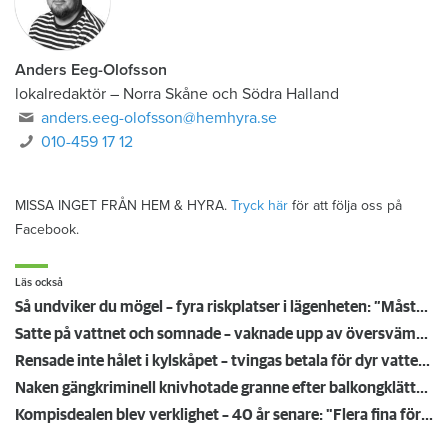
Anders Eeg-Olofsson
lokalredaktör
–
Norra Skåne och Södra Halland
anders.eeg-olofsson@hemhyra.se
010-459 17 12
MISSA INGET FRÅN HEM & HYRA.
Tryck här
för att följa oss på
Facebook.
Läs också
Så undviker du mögel – fyra riskplatser i lägenheten: ”Måste städa bort”
Satte på vattnet och somnade – vaknade upp av översvämning hos grannen
Rensade inte hålet i kylskåpet – tvingas betala för dyr vattenskada
Naken gängkriminell knivhotade granne efter balkongklättring
Kompisdealen blev verklighet – 40 år senare: "Flera fina fördelar med att dela bostad"