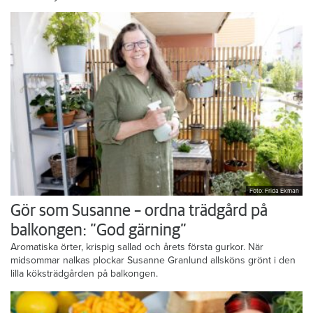
Foto: Frida Ekman
Gör som Susanne – ordna trädgård på
balkongen: ”God gärning”
Aromatiska örter, krispig sallad och årets första gurkor. När
midsommar nalkas plockar Susanne Granlund allsköns grönt i den
lilla köksträdgården på balkongen.