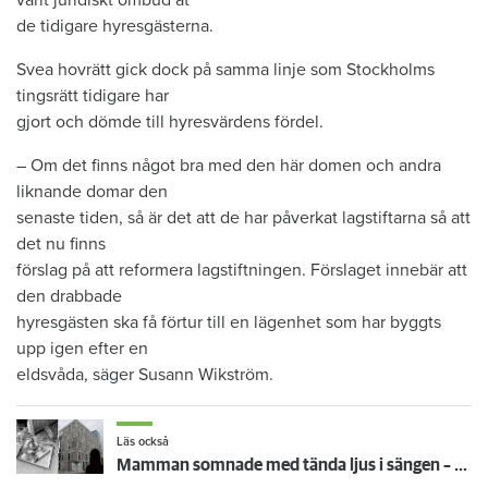
varit juridiskt ombud åt
de tidigare hyresgästerna.
Svea hovrätt gick dock på samma linje som Stockholms
tingsrätt tidigare har
gjort och dömde till hyresvärdens fördel.
– Om det finns något bra med den här domen och andra
liknande domar den
senaste tiden, så är det att de har påverkat lagstiftarna så att
det nu finns
förslag på att reformera lagstiftningen. Förslaget innebär att
den drabbade
hyresgästen ska få förtur till en lägenhet som har byggts
upp igen efter en
eldsvåda, säger Susann Wikström.
Läs också
Mamman somnade med tända ljus i sängen – frias ändå från branden: ”Miss av åklagaren”