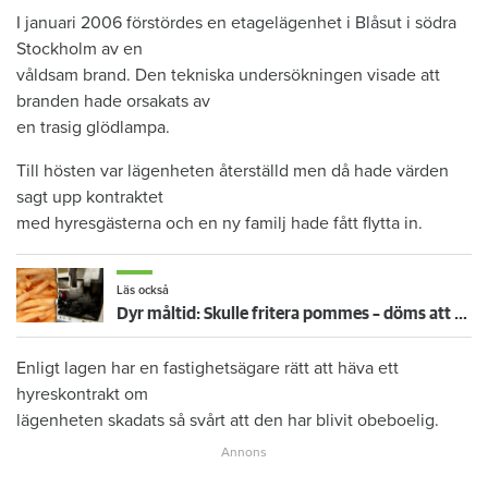
I januari 2006 förstördes en etagelägenhet i Blåsut i södra
Stockholm av en
våldsam brand. Den tekniska undersökningen visade att
branden hade orsakats av
en trasig glödlampa.
Till hösten var lägenheten återställd men då hade värden
sagt upp kontraktet
med hyresgästerna och en ny familj hade fått flytta in.
Läs också
Dyr måltid: Skulle fritera pommes – döms att betala 223 419 kronor för köksbrand
Enligt lagen har en fastighetsägare rätt att häva ett
hyreskontrakt om
lägenheten skadats så svårt att den har blivit obeboelig.