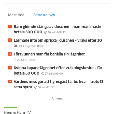
Mest läst
Senaste nytt
Barn glömde stänga av duschen – mamman måste
betala 300 000
30 juli
kl 08:30
Larmade inte om spricka i duschen – vräks efter 30
år
4 augusti
kl 08:30
Försvunnen man får behålla sin lägenhet
29 juli
kl 08:30
Kvinna kapade lägenhet efter vräkningsbeslut – får
betala 50 000
27 juli
kl 08:00
Värdens miss gör att hyresgäst får bo kvar – trots 13
sena hyror
30 juli
kl 11:30
Hem & Hyra TV