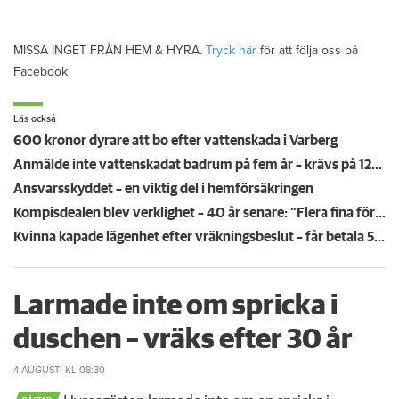
MISSA INGET FRÅN HEM & HYRA.
Tryck här
för att följa oss på
Facebook.
Läs också
600 kronor dyrare att bo efter vattenskada i Varberg
Anmälde inte vattenskadat badrum på fem år – krävs på 125 000 kronor
Ansvarsskyddet – en viktig del i hemförsäkringen
Kompisdealen blev verklighet – 40 år senare: "Flera fina fördelar med att dela bostad"
Kvinna kapade lägenhet efter vräkningsbeslut – får betala 50 000
Larmade inte om spricka i
duschen – vräks efter 30 år
4 AUGUSTI
KL 08:30