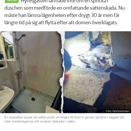
Hyresgästen larmade inte om en spricka i
BÅSTAD
duschen som medförde en omfattande vattenskada. Nu
måste han lämna lägenheten efter drygt 30 år men får
längre tid på sig att flytta efter att domen överklagats.
Foto: Hyresnämnden
En inspektion visade att vatten under en längre tid läckt in genom sprickor i väggen (de
röda markeringarna) och orsakat rötskador i syllen.