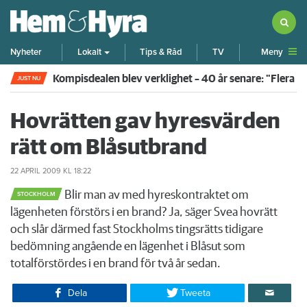
Meny
Nyheter
Lokalt
Tips & Råd
TV
Kompisdealen blev verklighet – 40 år senare: "Flera f
JUST NU
Hovrätten gav hyresvärden
rätt om Blåsutbrand
22 APRIL 2009
KL 18:22
Blir man av med hyreskontraktet om
STOCKHOLM
lägenheten förstörs i en brand? Ja, säger Svea hovrätt
och slår därmed fast Stockholms tingsrätts tidigare
bedömning angående en lägenhet i Blåsut som
totalförstördes i en brand för två år sedan.
Dela
Tweeta