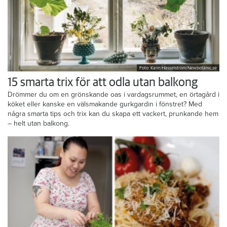
Foto: Karin Hasselström/Newbotanic.se
15 smarta trix för att odla utan balkong
Drömmer du om en grönskande oas i vardagsrummet, en örtagård i
köket eller kanske en välsmakande gurkgardin i fönstret? Med
några smarta tips och trix kan du skapa ett vackert, prunkande hem
– helt utan balkong.