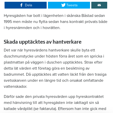
Dela
Tweeta
Hyresgästen har bott i lägenheten i skånska Båstad sedan
1995 men måste nu flytta sedan hans kontrakt prövats både
i hyresnämnden och i hovrätten.
Skada upptäcktes av hantverkare
Det var när hyresvärdens hantverkare skulle byta ett
duschmunstycke under hösten förra året som en spricka i
plastmattan på väggen i duschen upptäcktes. Strax efter
detta lät värden ett företag göra en besiktning av
badrummet. Då upptäcktes att vatten läckt från den trasiga
svetsskarven under en längre tid och orsakat omfattande
vattenskador.
Därför sade den privata hyresvärden upp hyreskontraktet
med hänvisning till att hyresgästen inte iakttagit sin så
kallade vårdplikt (se faktaruta). Eftersom han inte gick med