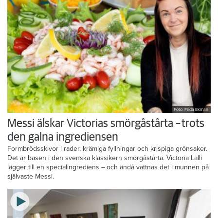
Foto: Frida Ekman
Messi älskar Victorias smörgåstårta – trots
den galna ingrediensen
Formbrödsskivor i rader, krämiga fyllningar och krispiga grönsaker.
Det är basen i den svenska klassikern smörgåstårta. Victoria Lalli
lägger till en specialingrediens – och ändå vattnas det i munnen på
självaste Messi.