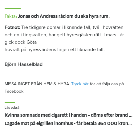
Fakta:
Jonas och Andreas råd om du ska hyra rum:
Fotnot:
Tre tidigare domar i liknande fall, två i hovrätten
och en i tingsrätten, har gett hyresgästen rätt. I mars i år
gick dock Göta
hovrätt på hyresvärdens linje i ett liknande fall.
Björn Hasselblad
MISSA INGET FRÅN HEM & HYRA.
Tryck här
för att följa oss på
Facebook.
Läs också
Kvinna somnade med cigarett i handen – döms efter brand i hyresrätten
Lagade mat på elgrillen inomhus - får betala 364 000 kronor i skadestånd