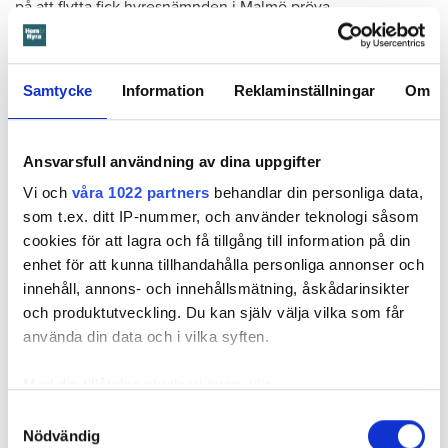
på att flytta fick hyresnämnden i Malmö pröva
uppsägningen.
Samtycke
Information
Reklaminställningar
Om
Ansvarsfull användning av dina uppgifter
Vi och
våra 1022 partners
behandlar din personliga data,
som t.ex. ditt IP-nummer, och använder teknologi såsom
cookies för att lagra och få tillgång till information på din
enhet för att kunna tillhandahålla personliga annonser och
innehåll, annons- och innehållsmätning, åskådarinsikter
och produktutveckling. Du kan själv välja vilka som får
använda din data och i vilka syften.
Foto: Hyresnämnden
Foto: Hyresnämnden
Hyresgästen borde ha upptäckt och larmat om glipan i duschväggen, menar
domstolarna.
Med din tillåtelse skulle vi även vilja:
Hyresgästen själv menar att hyresvärden under hela den tid
Samla in information om din geografiska plats
Samtyckesval
han bott där varken gjort några inspektioner eller något
Nödvändig
som kan ha en noggrannhet på upp till flera meter