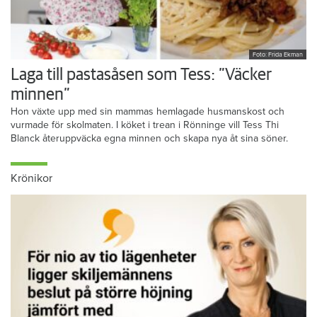
Foto: Frida Ekman
Laga till pastasåsen som Tess: ”Väcker
minnen”
Hon växte upp med sin mammas hemlagade husmanskost och
vurmade för skolmaten. I köket i trean i Rönninge vill Tess Thi
Blanck återuppväcka egna minnen och skapa nya åt sina söner.
Krönikor