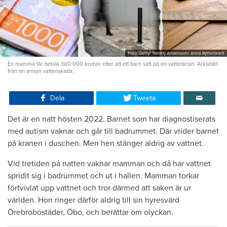
Foto: Getty/ Tommy Andersson/ Anna Rytterbrant
En mamma får betala 300 000 kronor efter att ett barn satt på en vattenkran. Arkivbild
från en annan vattenskada.
Dela
Tweeta
Det är en natt hösten 2022. Barnet som har diagnostiserats
med autism vaknar och går till badrummet. Där vrider barnet
på kranen i duschen. Men hen stänger aldrig av vattnet.
Vid tretiden på natten vaknar mamman och då har vattnet
spridit sig i badrummet och ut i hallen. Mamman torkar
förtvivlat upp vattnet och tror därmed att saken är ur
världen. Hon ringer därför aldrig till sin hyresvärd
Örebrobostäder, Öbo, och berättar om olyckan.