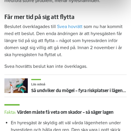
medföra större problem, menar hyresnämnden.
Får mer tid på sig att flytta
Beslutet överklagades till
Svea hovrätt
som nu har kommit
med ett beslut. Den enda ändringen är att hyresgästen får
längre tid på sig att flytta – något som hyresvärden inför
domen sagt sig villig att gå med på. Innan 2 november i år
ska hyresgästen ha flyttat ut.
Svea hovrätts beslut kan inte överklagas.
Läs också
Så undviker du mögel – fyra riskplatser i lägenheten: ”Måste städa bort”
Fakta:
Värden måste få veta om skador – så säger lagen
En hyresgäst är skyldig att väl vårda lägenheten under
hyrestiden och hålla den ren. Den ska vara i gott skick