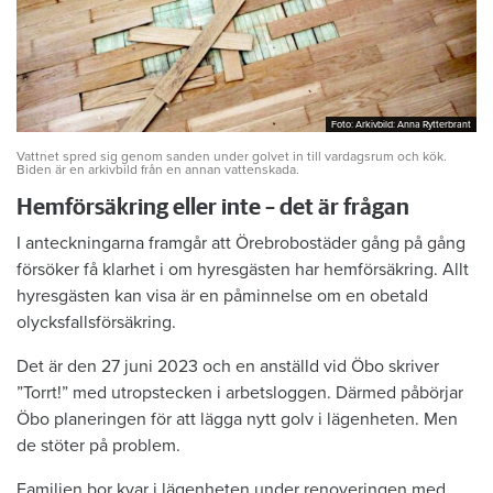
Foto: Arkivbild: Anna Rytterbrant
Foto: Arkivbild: Anna Rytterbrant
Vattnet spred sig genom sanden under golvet in till vardagsrum och kök.
Biden är en arkivbild från en annan vattenskada.
Hemförsäkring eller inte – det är frågan
I anteckningarna framgår att Örebrobostäder gång på gång
försöker få klarhet i om hyresgästen har hemförsäkring. Allt
hyresgästen kan visa är en påminnelse om en obetald
olycksfallsförsäkring.
Det är den 27 juni 2023 och en anställd vid Öbo skriver
”Torrt!” med utropstecken i arbetsloggen. Därmed påbörjar
Öbo planeringen för att lägga nytt golv i lägenheten. Men
de stöter på problem.
Familjen bor kvar i lägenheten under renoveringen med