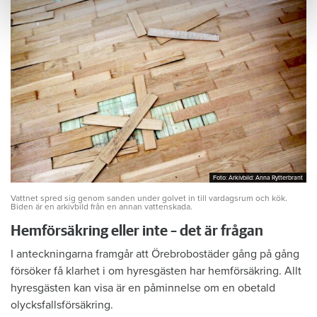
Foto: Arkivbild: Anna Rytterbrant
Foto: Arkivbild: Anna Rytterbrant
Vattnet spred sig genom sanden under golvet in till vardagsrum och kök.
Biden är en arkivbild från en annan vattenskada.
Hemförsäkring eller inte – det är frågan
I anteckningarna framgår att Örebrobostäder gång på gång
försöker få klarhet i om hyresgästen har hemförsäkring. Allt
hyresgästen kan visa är en påminnelse om en obetald
olycksfallsförsäkring.