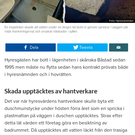
Foto: Hyresnämnden
En inspektion visade att vatten under en längre tid läckt in genom sprickor i väggen (de
röda markeringarna) och orsakat rötskador i syllen.
Dela
Tweeta
Hyresgästen har bott i lägenheten i skånska Båstad sedan
1995 men måste nu flytta sedan hans kontrakt prövats både
i hyresnämnden och i hovrätten.
Skada upptäcktes av hantverkare
Det var när hyresvärdens hantverkare skulle byta ett
duschmunstycke under hösten förra året som en spricka i
plastmattan på väggen i duschen upptäcktes. Strax efter
detta lät värden ett företag göra en besiktning av
badrummet. Då upptäcktes att vatten läckt från den trasiga