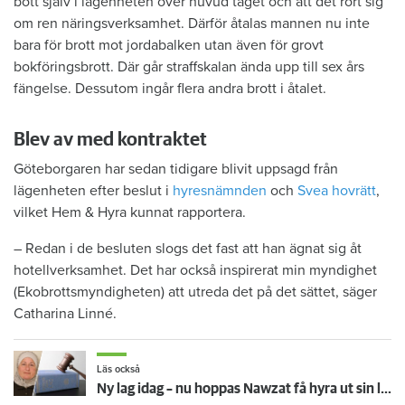
bott själv i lägenheten över huvud taget och att det rört sig
om ren näringsverksamhet. Därför åtalas mannen nu inte
bara för brott mot jordabalken utan även för grovt
bokföringsbrott. Där går straffskalan ända upp till sex års
fängelse. Dessutom ingår flera andra brott i åtalet.
Blev av med kontraktet
Göteborgaren har sedan tidigare blivit uppsagd från
lägenheten efter beslut i
hyresnämnden
och
Svea hovrätt
,
vilket Hem & Hyra kunnat rapportera.
– Redan i de besluten slogs det fast att han ägnat sig åt
hotellverksamhet. Det har också inspirerat min myndighet
(Ekobrottsmyndigheten) att utreda det på det sättet, säger
Catharina Linné.
Läs också
Ny lag idag – nu hoppas Nawzat få hyra ut sin lägenhet