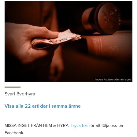
Anders Paulsson/Getty Images
Svart överhyra
Visa alla 22 artiklar i samma ämne
MISSA INGET FRÅN HEM & HYRA.
Tryck här
för att följa oss på
Facebook.