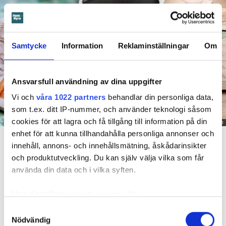
Samtycke
Information
Reklaminställningar
Om
Ansvarsfull användning av dina uppgifter
Vi och
våra 1022 partners
behandlar din personliga data,
som t.ex. ditt IP-nummer, och använder teknologi såsom
cookies för att lagra och få tillgång till information på din
Foto: Getty/ Tommy Andersson/ Anna Rytterbrant
enhet för att kunna tillhandahålla personliga annonser och
En mamma får betala 300 000 kronor efter att ett barn satt på en vattenkran. Arkivbild
från en annan vattenskada.
innehåll, annons- och innehållsmätning, åskådarinsikter
och produktutveckling. Du kan själv välja vilka som får
Dela
Tweeta
använda din data och i vilka syften.
Det är en natt hösten 2022. Barnet som har diagnostiserats
Med din tillåtelse skulle vi även vilja:
med autism vaknar och går till badrummet. Där vrider barnet
Samla in information om din geografiska plats
Samtyckesval
på kranen i duschen. Men hen stänger aldrig av vattnet.
Nödvändig
som kan ha en noggrannhet på upp till flera meter