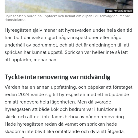
Foto: Hyresnämnden
Foto: Hyresnämnden
Hyresgästen borde ha upptäckt och larmat om glipan i duschväggen, menar
domstolarna.
Hyresgästen själv menar att hyresvärden under hela den tid
han bott där varken gjort några inspektioner eller något
underhåll av badrummet, och att det är anledningen till att
sprickan har kunnat uppstå. Sprickan var heller inte så lätt
att upptäcka, menar han.
Tyckte inte renovering var nödvändig
Värden har en annan uppfattning, och påpekar att företaget
redan 2024 vände sig till hyresgästen med ett erbjudande
om att renovera hela lägenheten. Men då svarade
hyresgästen att både kök och badrum var i funktionellt
skick, och att det inte fanns behov av någon renovering.
Hade hyresgästen redan då varnat om sprickan hade
skadorna inte blivit lika omfattande och dyra att åtgärda,