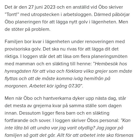
Det är den 27 juni 2023 och en anställd vid Öbo skriver
”Torrt!” med utropstecken i arbetsloggen. Därmed påbörjar
Öbo planeringen för att lägga nytt golv i lägenheten. Men
de stöter på problem.
Familjen bor kvar i lägenheten under renoveringen med
provisoriska golv. Det ska nu rivas för att lägga dit det
riktiga. I loggen står det att läsa om flera planeringsmöten
med mamman och en släkting till henne: ”
Hembesök hos
hyresgästen för att visa och förklara vilka grejer som måste
flyttas och att de måste komma iväg hemifrån på
morgonen. Arbetet kör igång 07.30
”.
Men när Öbo och hantverkarna dyker upp nästa dag, står
det mesta av grejerna kvar på samma ställe som dagen
innan. Dessutom ligger flera barn och en släkting
fortfarande och sover. I loggen skriver Öbos personal:
”Kan
inte låta bli att undra var jag varit otydlig? Jag jagar på
familjen så gott det går. Allt för att arbetet inte ska försenas