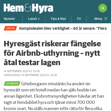
Meny
Nyheter
Lokalt
Tips & Råd
TV
Kompisdealen blev verklighet – 40 år senare: "Flera f
JUST NU
Hyresgäst riskerar fängelse
för Airbnb-uthyrning – nytt
åtal testar lagen
14 SEPTEMBER 2023
KL 15:08
UPPDATERAD
14 SEPTEMBER 2023
KL 15:30
Göteborgaren misstänks ha använt sin
GÖTEBORG
hyresrätt som ett hotell medan han själv bodde i en
annan lägenhet. Ekobrottsmyndigheten hävdar att han
tagit ut femdubbel hyra och tjänat minst 700 000
kronor svart. Nu ställs mannen inför rätta för flera olika