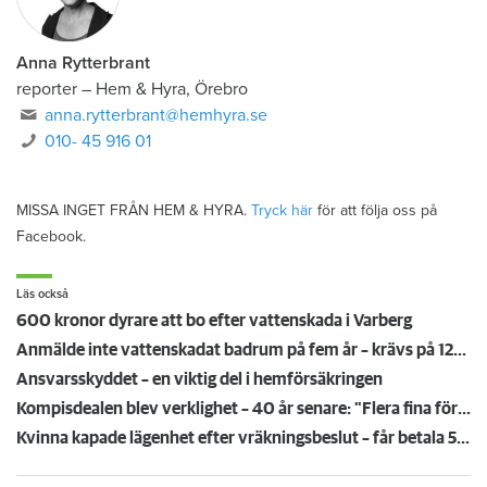
Anna Rytterbrant
reporter
–
Hem & Hyra, Örebro
anna.rytterbrant@hemhyra.se
010- 45 916 01
MISSA INGET FRÅN HEM & HYRA.
Tryck här
för att följa oss på
Facebook.
Läs också
600 kronor dyrare att bo efter vattenskada i Varberg
Anmälde inte vattenskadat badrum på fem år – krävs på 125 000 kronor
Ansvarsskyddet – en viktig del i hemförsäkringen
Kompisdealen blev verklighet – 40 år senare: "Flera fina fördelar med att dela bostad"
Kvinna kapade lägenhet efter vräkningsbeslut – får betala 50 000