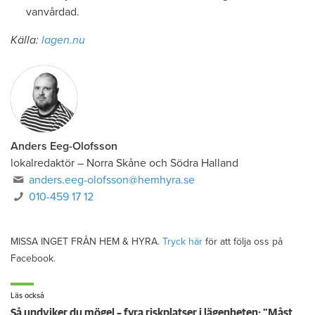
vanvårdad.
Källa:
lagen.nu
Anders Eeg-Olofsson
lokalredaktör
–
Norra Skåne och Södra Halland
anders.eeg-olofsson@hemhyra.se
010-459 17 12
MISSA INGET FRÅN HEM & HYRA.
Tryck här
för att följa oss på
Facebook.
Läs också
Så undviker du mögel – fyra riskplatser i lägenheten: ”Måste städa bort”