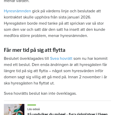
menar värden.
Hyresnämnden
gick på värdens linje och beslutade att
kontraktet skulle upphöra från sista januari 2026.
Hyresgästen borde med tanke på att sprickan var så stor
som den var och satt där den satt ha insett att den kunde
medföra större problem, menar hyresnämnden.
Får mer tid på sig att flytta
Beslutet överklagades till
Svea hovrätt
som nu har kommit
med ett beslut. Den enda ändringen är att hyresgästen får
längre tid på sig att flytta – något som hyresvärden inför
domen sagt sig villig att gå med på. Innan 2 november i år
ska hyresgästen ha flyttat ut.
Svea hovrätts beslut kan inte överklagas.
Läs också
Så undviker du mögel – fyra riskplatser i lägenheten: ”Måste städa bort”