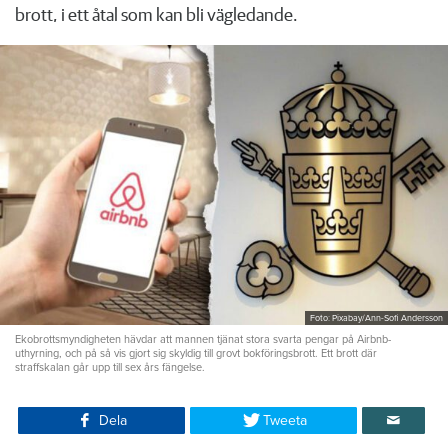
brott, i ett åtal som kan bli vägledande.
Foto: Pixabay/Ann-Sofi Andersson
Ekobrottsmyndigheten hävdar att mannen tjänat stora svarta pengar på Airbnb-
uthyrning, och på så vis gjort sig skyldig till grovt bokföringsbrott. Ett brott där
straffskalan går upp till sex års fängelse.
Dela
Tweeta