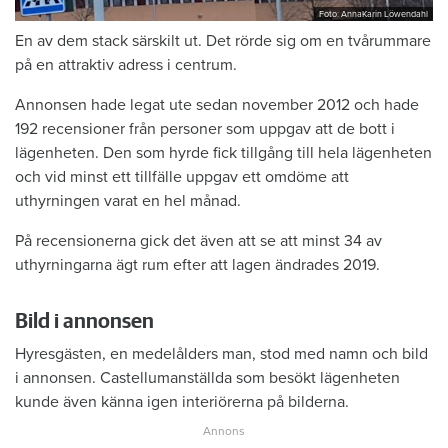
Foto: AnnaKarin Löwendahl
En av dem stack särskilt ut. Det rörde sig om en tvårummare
på en attraktiv adress i centrum.
Annonsen hade legat ute sedan november 2012 och hade
192 recensioner från personer som uppgav att de bott i
lägenheten. Den som hyrde fick tillgång till hela lägenheten
och vid minst ett tillfälle uppgav ett omdöme att
uthyrningen varat en hel månad.
På recensionerna gick det även att se att minst 34 av
uthyrningarna ägt rum efter att lagen ändrades 2019.
Bild i annonsen
Hyresgästen, en medelålders man, stod med namn och bild
i annonsen. Castellumanställda som besökt lägenheten
kunde även känna igen interiörerna på bilderna.