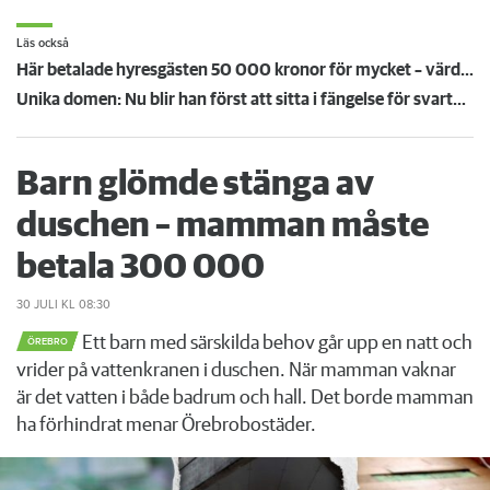
Läs också
Här betalade hyresgästen 50 000 kronor för mycket – värden åker dit igen
Unika domen: Nu blir han först att sitta i fängelse för svartuthyrning
Barn glömde stänga av
duschen – mamman måste
betala 300 000
30 JULI
KL 08:30
Ett barn med särskilda behov går upp en natt och
ÖREBRO
vrider på vattenkranen i duschen. När mamman vaknar
är det vatten i både badrum och hall. Det borde mamman
ha förhindrat menar Örebrobostäder.