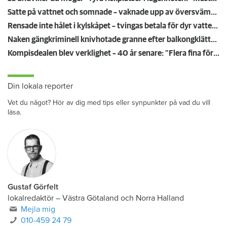
Satte på vattnet och somnade – vaknade upp av översvämning hos grannen
Rensade inte hålet i kylskåpet – tvingas betala för dyr vattenskada
Naken gängkriminell knivhotade granne efter balkongklättring
Kompisdealen blev verklighet – 40 år senare: "Flera fina fördelar med att dela bostad"
Din lokala reporter
Vet du något? Hör av dig med tips eller synpunkter på vad du vill
läsa.
Gustaf Görfelt
lokalredaktör
–
Västra Götaland och Norra Halland
Mejla mig
010-459 24 79