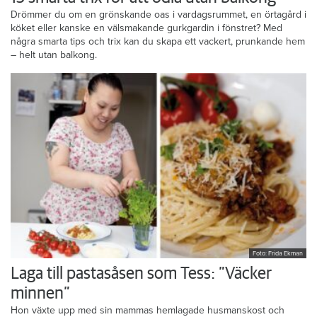
Drömmer du om en grönskande oas i vardagsrummet, en örtagård i
köket eller kanske en välsmakande gurkgardin i fönstret? Med
några smarta tips och trix kan du skapa ett vackert, prunkande hem
– helt utan balkong.
Foto: Frida Ekman
Laga till pastasåsen som Tess: ”Väcker
minnen”
Hon växte upp med sin mammas hemlagade husmanskost och