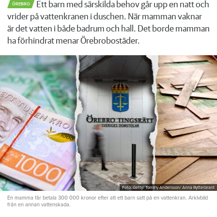
Ett barn med särskilda behov går upp en natt och
ÖREBRO
vrider på vattenkranen i duschen. När mamman vaknar
är det vatten i både badrum och hall. Det borde mamman
ha förhindrat menar Örebrobostäder.
Foto: Getty/ Tommy Andersson/ Anna Rytterbrant
En mamma får betala 300 000 kronor efter att ett barn satt på en vattenkran. Arkivbild
från en annan vattenskada.