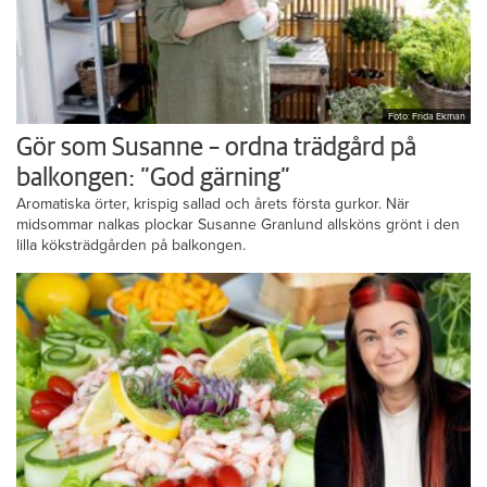
Foto: Frida Ekman
Gör som Susanne – ordna trädgård på
balkongen: ”God gärning”
Aromatiska örter, krispig sallad och årets första gurkor. När
midsommar nalkas plockar Susanne Granlund allsköns grönt i den
lilla köksträdgården på balkongen.