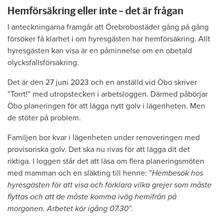
Hemförsäkring eller inte – det är frågan
I anteckningarna framgår att Örebrobostäder gång på gång
försöker få klarhet i om hyresgästen har hemförsäkring. Allt
hyresgästen kan visa är en påminnelse om en obetald
olycksfallsförsäkring.
Det är den 27 juni 2023 och en anställd vid Öbo skriver
”Torrt!” med utropstecken i arbetsloggen. Därmed påbörjar
Öbo planeringen för att lägga nytt golv i lägenheten. Men
de stöter på problem.
Familjen bor kvar i lägenheten under renoveringen med
provisoriska golv. Det ska nu rivas för att lägga dit det
riktiga. I loggen står det att läsa om flera planeringsmöten
med mamman och en släkting till henne: ”
Hembesök hos
hyresgästen för att visa och förklara vilka grejer som måste
flyttas och att de måste komma iväg hemifrån på
morgonen. Arbetet kör igång 07.30
”.