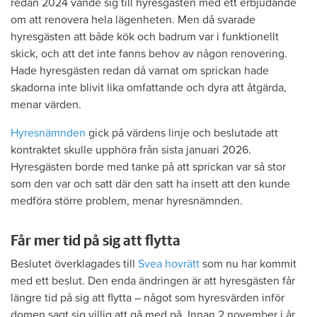
redan 2024 vände sig till hyresgästen med ett erbjudande
om att renovera hela lägenheten. Men då svarade
hyresgästen att både kök och badrum var i funktionellt
skick, och att det inte fanns behov av någon renovering.
Hade hyresgästen redan då varnat om sprickan hade
skadorna inte blivit lika omfattande och dyra att åtgärda,
menar värden.
Hyresnämnden
gick på värdens linje och beslutade att
kontraktet skulle upphöra från sista januari 2026.
Hyresgästen borde med tanke på att sprickan var så stor
som den var och satt där den satt ha insett att den kunde
medföra större problem, menar hyresnämnden.
Får mer tid på sig att flytta
Beslutet överklagades till
Svea hovrätt
som nu har kommit
med ett beslut. Den enda ändringen är att hyresgästen får
längre tid på sig att flytta – något som hyresvärden inför
domen sagt sig villig att gå med på. Innan 2 november i år