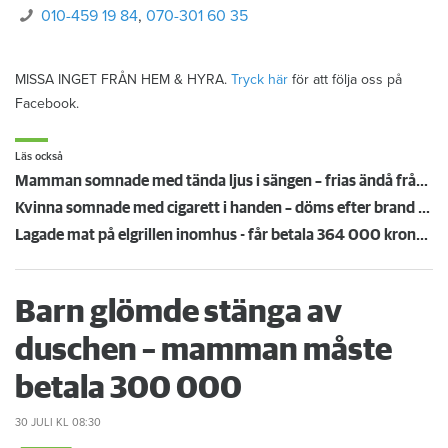
010-459 19 84
,
070-301 60 35
MISSA INGET FRÅN HEM & HYRA.
Tryck här
för att följa oss på
Facebook.
Läs också
Mamman somnade med tända ljus i sängen – frias ändå från branden: ”Miss av åklagaren”
Kvinna somnade med cigarett i handen – döms efter brand i hyresrätten
Lagade mat på elgrillen inomhus - får betala 364 000 kronor i skadestånd
Barn glömde stänga av
duschen – mamman måste
betala 300 000
30 JULI
KL 08:30