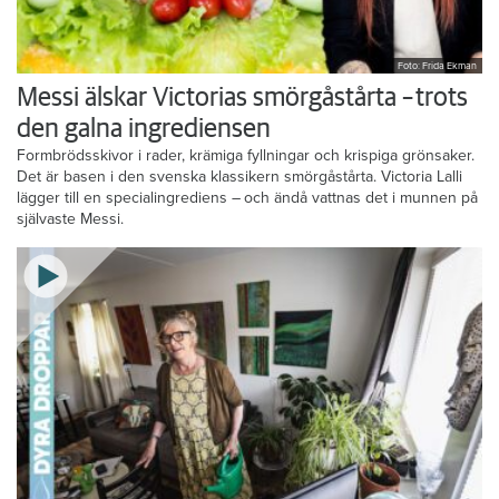
Foto: Frida Ekman
Messi älskar Victorias smörgåstårta – trots
den galna ingrediensen
Formbrödsskivor i rader, krämiga fyllningar och krispiga grönsaker.
Det är basen i den svenska klassikern smörgåstårta. Victoria Lalli
lägger till en specialingrediens – och ändå vattnas det i munnen på
självaste Messi.