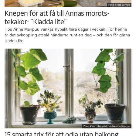
Foto: Frida Ekman
Knepen för att få till Annas morots-
tekakor: ”Kladda lite”
Hos Anna Maripuu vankas nybakt flera dagar i veckan. För henne
är det avkoppling att slå händerna runt en deg – och den får gärna
kladda lite.
Foto: Karin Hasselström/Newbotanic.se
15 smarta trix för att odla utan balkong