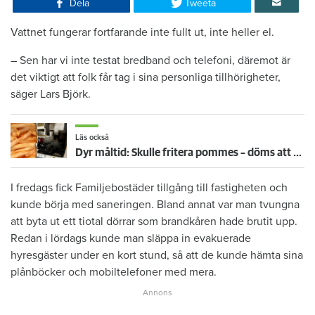
Dela
Tweeta
Vattnet fungerar fortfarande inte fullt ut, inte heller el.
– Sen har vi inte testat bredband och telefoni, däremot är
det viktigt att folk får tag i sina personliga tillhörigheter,
säger Lars Björk.
Läs också
Dyr måltid: Skulle fritera pommes – döms att betala 223 419 kronor för köksbrand
I fredags fick Familjebostäder tillgång till fastigheten och
kunde börja med saneringen. Bland annat var man tvungna
att byta ut ett tiotal dörrar som brandkåren hade brutit upp.
Redan i lördags kunde man släppa in evakuerade
hyresgäster under en kort stund, så att de kunde hämta sina
plånböcker och mobiltelefoner med mera.