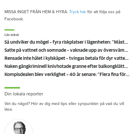
MISSA INGET FRÅN HEM & HYRA.
Tryck här
för att följa oss på
Facebook.
Läs också
Så undviker du mögel – fyra riskplatser i lägenheten: ”Måste städa bort”
Satte på vattnet och somnade – vaknade upp av översvämning hos grannen
Rensade inte hålet i kylskåpet – tvingas betala för dyr vattenskada
Naken gängkriminell knivhotade granne efter balkongklättring
Kompisdealen blev verklighet – 40 år senare: "Flera fina fördelar med att dela bostad"
Din lokala reporter
Vet du något? Hör av dig med tips eller synpunkter på vad du vill
läsa.