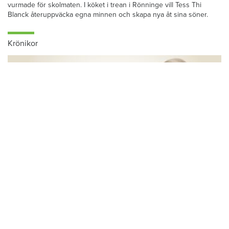
vurmade för skolmaten. I köket i trean i Rönninge vill Tess Thi
Blanck återuppväcka egna minnen och skapa nya åt sina söner.
Krönikor
Du läser:
Hyresgäster får flytta hem efter Rinkebybranden
Hem & Hyras chefredaktör: Skiljemännen
tjänar stora pengar – och du betalar för