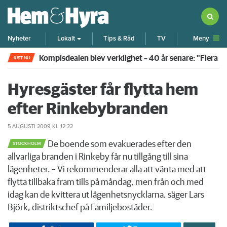
Meny
Nyheter
Lokalt
Tips & Råd
TV
Kompisdealen blev verklighet – 40 år senare: "Flera f
JUST NU
Hyresgäster får flytta hem
efter Rinkebybranden
5 AUGUSTI 2009
KL 12:22
De boende som evakuerades efter den
STOCKHOLM
allvarliga branden i Rinkeby får nu tillgång till sina
lägenheter. – Vi rekommenderar alla att vänta med att
flytta tillbaka fram tills på måndag, men från och med
idag kan de kvittera ut lägenhetsnycklarna, säger Lars
Björk, distriktschef på Familjebostäder.