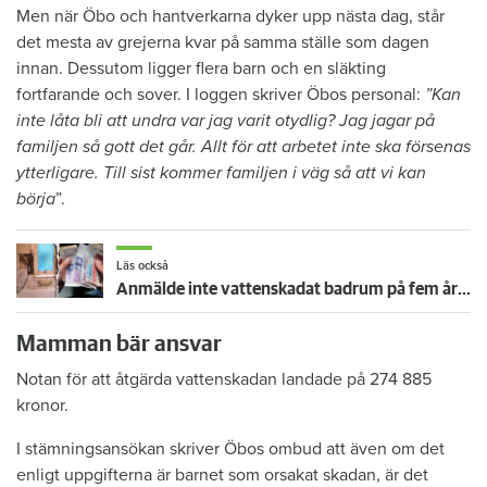
Men när Öbo och hantverkarna dyker upp nästa dag, står
det mesta av grejerna kvar på samma ställe som dagen
innan. Dessutom ligger flera barn och en släkting
fortfarande och sover. I loggen skriver Öbos personal:
”Kan
inte låta bli att undra var jag varit otydlig? Jag jagar på
familjen så gott det går. Allt för att arbetet inte ska försenas
ytterligare. Till sist kommer familjen i väg så att vi kan
börja
”.
Läs också
Anmälde inte vattenskadat badrum på fem år – krävs på 125 000 kronor
Mamman bär ansvar
Notan för att åtgärda vattenskadan landade på 274 885
kronor.
I stämningsansökan skriver Öbos ombud att även om det
enligt uppgifterna är barnet som orsakat skadan, är det