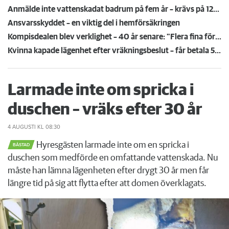
Anmälde inte vattenskadat badrum på fem år – krävs på 125 000 kronor
Ansvarsskyddet – en viktig del i hemförsäkringen
Kompisdealen blev verklighet – 40 år senare: "Flera fina fördelar med att dela bostad"
Kvinna kapade lägenhet efter vräkningsbeslut – får betala 50 000
Larmade inte om spricka i
duschen – vräks efter 30 år
4 AUGUSTI
KL 08:30
Hyresgästen larmade inte om en spricka i
BÅSTAD
duschen som medförde en omfattande vattenskada. Nu
måste han lämna lägenheten efter drygt 30 år men får
längre tid på sig att flytta efter att domen överklagats.