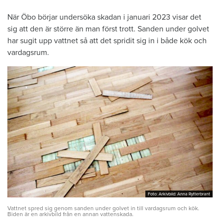
När Öbo börjar undersöka skadan i januari 2023 visar det
sig att den är större än man först trott. Sanden under golvet
har sugit upp vattnet så att det spridit sig in i både kök och
vardagsrum.
Foto: Arkivbild: Anna Rytterbrant
Foto: Arkivbild: Anna Rytterbrant
Vattnet spred sig genom sanden under golvet in till vardagsrum och kök.
Biden är en arkivbild från en annan vattenskada.