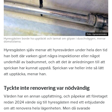
Foto: Hyresnämnden
Foto: Hyresnämnden
Hyresgästen borde ha upptäckt och larmat om glipan i duschväggen, menar
domstolarna.
Hyresgästen själv menar att hyresvärden under hela den tid
han bott där varken gjort några inspektioner eller något
underhåll av badrummet, och att det är anledningen till att
sprickan har kunnat uppstå. Sprickan var heller inte så lätt
att upptäcka, menar han.
Tyckte inte renovering var nödvändig
Värden har en annan uppfattning, och påpekar att företaget
redan 2024 vände sig till hyresgästen med ett erbjudande
om att renovera hela lägenheten. Men då svarade