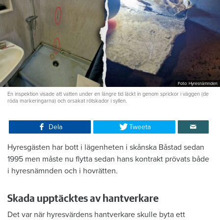
Foto: Hyresnämnden
En inspektion visade att vatten under en längre tid läckt in genom sprickor i väggen (de
röda markeringarna) och orsakat rötskador i syllen.
Dela
Tweeta
Hyresgästen har bott i lägenheten i skånska Båstad sedan
1995 men måste nu flytta sedan hans kontrakt prövats både
i hyresnämnden och i hovrätten.
Skada upptäcktes av hantverkare
Det var när hyresvärdens hantverkare skulle byta ett