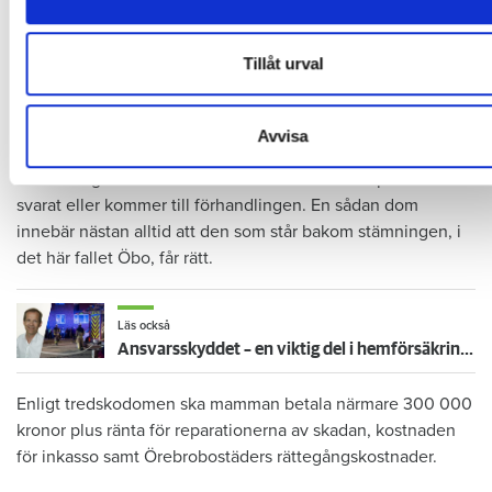
information som du har tillhandahållit eller som de har samlat
från att orsaka skadan eller begränsat den, är det mamman
du har använt deras tjänster.
som ska anses vara vållande och betalningsskyldig.
Tillåt urval
I våras kallar tingsrätten till förhandling. Men mamman
Avvisa
dyker aldrig upp. Domstolen fattar därför en tredskodom.
Det vill säga en dom som kan meddelas när en part inte har
svarat eller kommer till förhandlingen. En sådan dom
innebär nästan alltid att den som står bakom stämningen, i
det här fallet Öbo, får rätt.
Läs också
Ansvarsskyddet – en viktig del i hemförsäkringen
Enligt tredskodomen ska mamman betala närmare 300 000
kronor plus ränta för reparationerna av skadan, kostnaden
för inkasso samt Örebrobostäders rättegångskostnader.