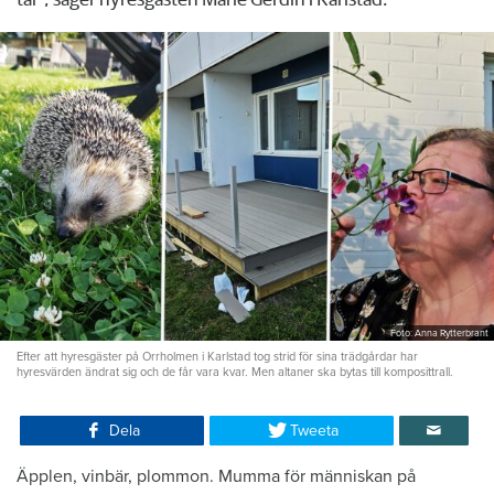
Foto: Anna Rytterbrant
Efter att hyresgäster på Orrholmen i Karlstad tog strid för sina trädgårdar har
hyresvärden ändrat sig och de får vara kvar. Men altaner ska bytas till komposittrall.
Dela
Tweeta
Äpplen, vinbär, plommon. Mumma för människan på