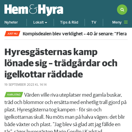
Meny
Nyheter
Lokalt
Tips & Råd
TV
Kompisdealen blev verklighet – 40 år senare: "Flera f
JUST NU
Hyresgästernas kamp
lönade sig – trädgårdar och
igelkottar räddade
19 SEPTEMBER 2023
KL 14:14
Värden ville riva uteplatser med gamla buskar,
KARLSTAD
träd och blommor och ersätta med enhetlig trall gjord på
plast. Hyresgästerna tog kampen - för sin och
igelkottarnas skull. Nu möts man på halva vägen: det blir
både växter och plast. "Jag blev så glad att jag fällde en
tår", säger hyresgästen Marie Gerdin i Karlstad.