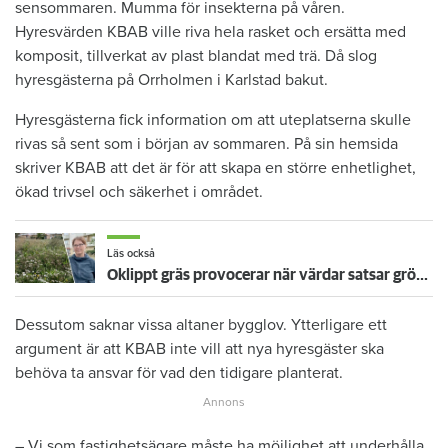
sensommaren. Mumma för insekterna på våren.
Hyresvärden KBAB ville riva hela rasket och ersätta med
komposit, tillverkat av plast blandat med trä. Då slog
hyresgästerna på Orrholmen i Karlstad bakut.
Hyresgästerna fick information om att uteplatserna skulle
rivas så sent som i början av sommaren. På sin hemsida
skriver KBAB att det är för att skapa en större enhetlighet,
ökad trivsel och säkerhet i området.
Läs också
Oklippt gräs provocerar när värdar satsar grönt: "Ser bedrövligt ut"
Dessutom saknar vissa altaner bygglov. Ytterligare ett
argument är att KBAB inte vill att nya hyresgäster ska
behöva ta ansvar för vad den tidigare planterat.
– Vi som fastighetsägare måste ha möjlighet att underhålla