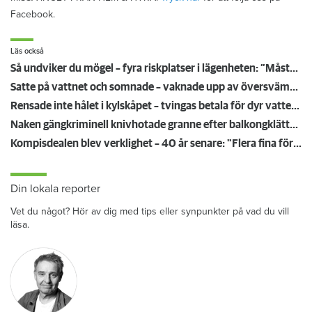
Facebook.
Läs också
Så undviker du mögel – fyra riskplatser i lägenheten: ”Måste städa bort”
Satte på vattnet och somnade – vaknade upp av översvämning hos grannen
Rensade inte hålet i kylskåpet – tvingas betala för dyr vattenskada
Naken gängkriminell knivhotade granne efter balkongklättring
Kompisdealen blev verklighet – 40 år senare: "Flera fina fördelar med att dela bostad"
Din lokala reporter
Vet du något? Hör av dig med tips eller synpunkter på vad du vill
läsa.