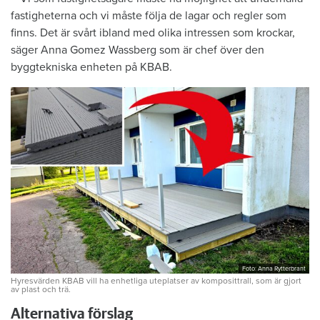
fastigheterna och vi måste följa de lagar och regler som
finns. Det är svårt ibland med olika intressen som krockar,
säger Anna Gomez Wassberg som är chef över den
byggtekniska enheten på KBAB.
Foto: Anna Rytterbrant
Hyresvärden KBAB vill ha enhetliga uteplatser av komposittrall, som är gjort
av plast och trä.
Alternativa förslag