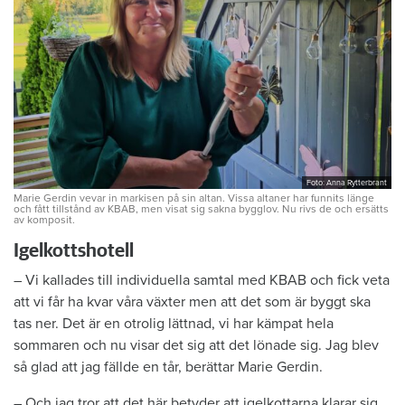
Foto: Anna Rytterbrant
Marie Gerdin vevar in markisen på sin altan. Vissa altaner har funnits länge
och fått tillstånd av KBAB, men visat sig sakna bygglov. Nu rivs de och ersätts
av komposit.
Igelkottshotell
– Vi kallades till individuella samtal med KBAB och fick veta
att vi får ha kvar våra växter men att det som är byggt ska
tas ner. Det är en otrolig lättnad, vi har kämpat hela
sommaren och nu visar det sig att det lönade sig. Jag blev
så glad att jag fällde en tår, berättar Marie Gerdin.
– Och jag tror att det här betyder att igelkottarna klarar sig.