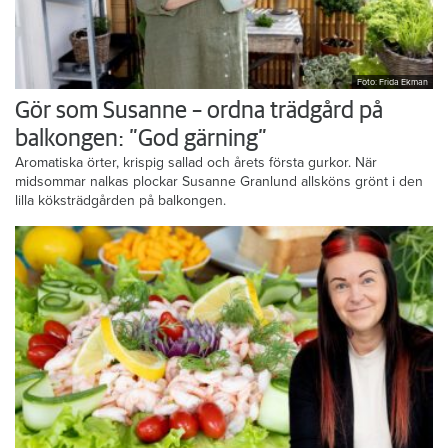
Foto: Frida Ekman
Gör som Susanne – ordna trädgård på
balkongen: ”God gärning”
Aromatiska örter, krispig sallad och årets första gurkor. När
midsommar nalkas plockar Susanne Granlund allsköns grönt i den
lilla köksträdgården på balkongen.