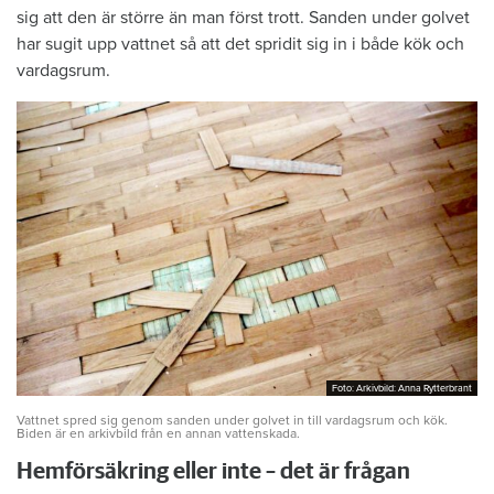
sig att den är större än man först trott. Sanden under golvet
har sugit upp vattnet så att det spridit sig in i både kök och
vardagsrum.
Foto: Arkivbild: Anna Rytterbrant
Foto: Arkivbild: Anna Rytterbrant
Vattnet spred sig genom sanden under golvet in till vardagsrum och kök.
Biden är en arkivbild från en annan vattenskada.
Hemförsäkring eller inte – det är frågan