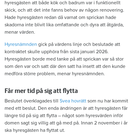
hyresgästen att både kök och badrum var i funktionellt
skick, och att det inte fanns behov av någon renovering.
Hade hyresgästen redan då varnat om sprickan hade
skadorna inte blivit lika omfattande och dyra att åtgärda,
menar värden.
Hyresnämnden
gick på värdens linje och beslutade att
kontraktet skulle upphöra från sista januari 2026.
Hyresgästen borde med tanke på att sprickan var så stor
som den var och satt där den satt ha insett att den kunde
medföra större problem, menar hyresnämnden.
Får mer tid på sig att flytta
Beslutet överklagades till
Svea hovrätt
som nu har kommit
med ett beslut. Den enda ändringen är att hyresgästen får
längre tid på sig att flytta – något som hyresvärden inför
domen sagt sig villig att gå med på. Innan 2 november i år
ska hyresgästen ha flyttat ut.