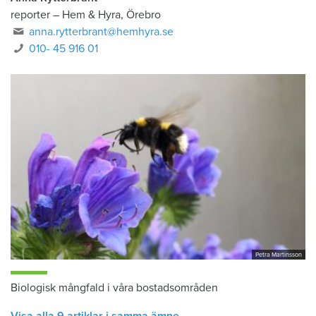
reporter
–
Hem & Hyra, Örebro
anna.rytterbrant@hemhyra.se
010- 45 916 01
Petra Martinsson
Biologisk mångfald i våra bostadsområden
Visa alla 9 artiklar i samma ämne