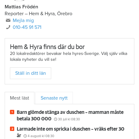
Mattias Frödén
Reporter
–
Hem & Hyra, Örebro
Mejla mig
010-45 91 571
Hem & Hyra finns där du bor
20 lokalredaktörer bevakar hela hyres-Sverige. Välj själv vilka
lokala nyheter du vill se!
Ställ in ditt län
Mest läst
Senaste nytt
Barn glömde stänga av duschen – mamman måste
betala 300 000
30 juli
kl 08:30
Larmade inte om spricka i duschen – vräks efter 30
år
4 augusti
kl 08:30