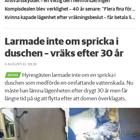
Ansvarsskyddet – en viktig del i hemförsäkringen
Kompisdealen blev verklighet – 40 år senare: "Flera fina fördelar med att dela bostad"
Kvinna kapade lägenhet efter vräkningsbeslut – får betala 50 000
Larmade inte om spricka i
duschen – vräks efter 30 år
4 AUGUSTI
KL 08:30
Hyresgästen larmade inte om en spricka i
BÅSTAD
duschen som medförde en omfattande vattenskada. Nu
måste han lämna lägenheten efter drygt 30 år men får
längre tid på sig att flytta efter att domen överklagats.