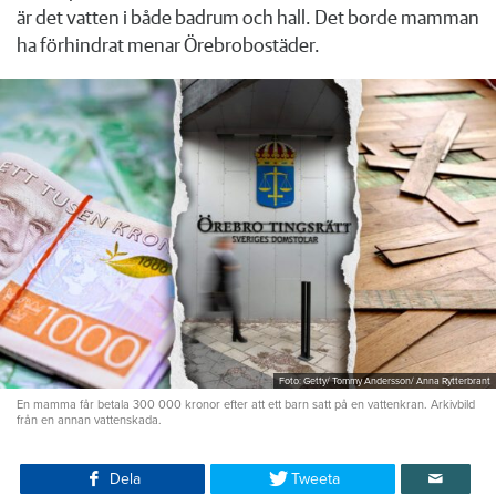
är det vatten i både badrum och hall. Det borde mamman
ha förhindrat menar Örebrobostäder.
Foto: Getty/ Tommy Andersson/ Anna Rytterbrant
En mamma får betala 300 000 kronor efter att ett barn satt på en vattenkran. Arkivbild
från en annan vattenskada.
Dela
Tweeta