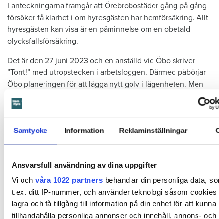
I anteckningarna framgår att Örebrobostäder gång på gång
försöker få klarhet i om hyresgästen har hemförsäkring. Allt
hyresgästen kan visa är en påminnelse om en obetald
olycksfallsförsäkring.
Det är den 27 juni 2023 och en anställd vid Öbo skriver
”Torrt!” med utropstecken i arbetsloggen. Därmed påbörjar
Öbo planeringen för att lägga nytt golv i lägenheten. Men
de stöter på problem.
Familjen bor kvar i lägenheten under renoveringen med
provisoriska golv. Det ska nu rivas för att lägga dit det
Samtycke
Information
Reklaminställningar
riktiga. I loggen står det att läsa om flera planeringsmöten
med mamman och en släkting till henne: ”
Hembesök hos
hyresgästen för att visa och förklara vilka grejer som måste
Ansvarsfull användning av dina uppgifter
flyttas och att de måste komma iväg hemifrån på
Vi och
våra 1022 partners
behandlar din personliga data, s
morgonen. Arbetet kör igång 07.30
”.
t.ex. ditt IP-nummer, och använder teknologi såsom cookies f
lagra och få tillgång till information på din enhet för att kunna
Men när Öbo och hantverkarna dyker upp nästa dag, står
tillhandahålla personliga annonser och innehåll, annons- och
det mesta av grejerna kvar på samma ställe som dagen