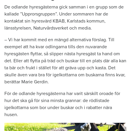
De odlande hyresgästerna gick samman i en grupp som de
kallade ”Upprorsgruppen”. Under sommaren har de
kontaktat sin hyresvärd KBAB, Karlstads kommun,
länsstyrelsen, Naturvårdsverket och media.
– Vi har kommit med en mängd alternativa förslag. Till
exempel att ha kvar odlingarna tills den nuvarande
hyresgästen flyttar, så slipper nästa hyresgäst ta hand om
det. Eller att flytta på träd och buskar till en plats där alla kan
ta bär och frukt i stället för att gräva upp och kasta. Det
skulle även vara bra för igelkottarna om buskarna finns kvar,
berättar Marie Gerdin.
För de odlande hyresgästerna har varit särskilt oroade för
hur det ska gå för sina minsta grannar: de rödlistade
igelkottarna som bor under buskar och i rabatter nära
husen.