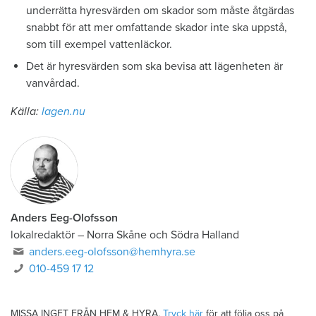
underrätta hyresvärden om skador som måste åtgärdas
snabbt för att mer omfattande skador inte ska uppstå,
som till exempel vattenläckor.
Det är hyresvärden som ska bevisa att lägenheten är
vanvårdad.
Källa:
lagen.nu
Anders Eeg-Olofsson
lokalredaktör
–
Norra Skåne och Södra Halland
anders.eeg-olofsson@hemhyra.se
010-459 17 12
MISSA INGET FRÅN HEM & HYRA.
Tryck här
för att följa oss på