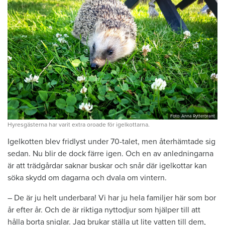
Foto: Anna Rytterbrant
Hyresgästerna har varit extra oroade för igelkottarna.
Igelkotten blev fridlyst under 70-talet, men återhämtade sig
sedan. Nu blir de dock färre igen. Och en av anledningarna
är att trädgårdar saknar buskar och snår där igelkottar kan
söka skydd om dagarna och dvala om vintern.
– De är ju helt underbara! Vi har ju hela familjer här som bor
år efter år. Och de är riktiga nyttodjur som hjälper till att
hålla borta sniglar. Jag brukar ställa ut lite vatten till dem,