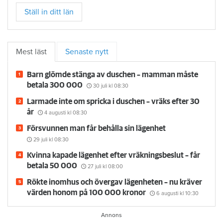
Ställ in ditt län
Mest läst
Senaste nytt
Barn glömde stänga av duschen – mamman måste
betala 300 000
30 juli
kl 08:30
Larmade inte om spricka i duschen – vräks efter 30
år
4 augusti
kl 08:30
Försvunnen man får behålla sin lägenhet
29 juli
kl 08:30
Kvinna kapade lägenhet efter vräkningsbeslut – får
betala 50 000
27 juli
kl 08:00
Rökte inomhus och övergav lägenheten – nu kräver
värden honom på 100 000 kronor
6 augusti
kl 10:30