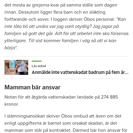
det mesta av grejerna kvar på samma ställe som dagen
innan. Dessutom ligger flera barn och en släkting
fortfarande och sover. I loggen skriver Öbos personal:
”Kan
inte låta bli att undra var jag varit otydlig? Jag jagar på
familjen så gott det går. Allt för att arbetet inte ska försenas
ytterligare. Till sist kommer familjen i väg så att vi kan
börja
”.
Läs också
Anmälde inte vattenskadat badrum på fem år – krävs på 125 000 kronor
Mamman bär ansvar
Notan för att åtgärda vattenskadan landade på 274 885
kronor.
I stämningsansökan skriver Öbos ombud att även om det
enligt uppgifterna är barnet som orsakat skadan, är det
mamman som står på kontraktet. Därmed bär hon ansvar för