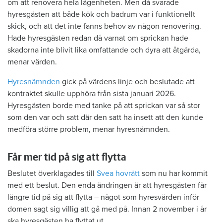
om att renovera hela lägenheten. Men då svarade
hyresgästen att både kök och badrum var i funktionellt
skick, och att det inte fanns behov av någon renovering.
Hade hyresgästen redan då varnat om sprickan hade
skadorna inte blivit lika omfattande och dyra att åtgärda,
menar värden.
Hyresnämnden
gick på värdens linje och beslutade att
kontraktet skulle upphöra från sista januari 2026.
Hyresgästen borde med tanke på att sprickan var så stor
som den var och satt där den satt ha insett att den kunde
medföra större problem, menar hyresnämnden.
Får mer tid på sig att flytta
Beslutet överklagades till
Svea hovrätt
som nu har kommit
med ett beslut. Den enda ändringen är att hyresgästen får
längre tid på sig att flytta – något som hyresvärden inför
domen sagt sig villig att gå med på. Innan 2 november i år
ska hyresgästen ha flyttat ut.