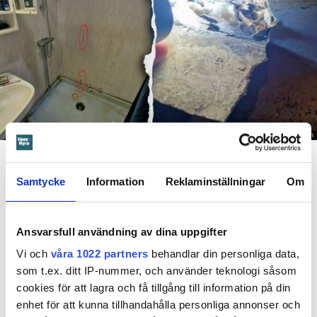
Foto: Hyresnämnden
En inspektion visade att vatten under en längre tid läckt in genom sprickor i väggen (de
röda markeringarna) och orsakat rötskador i syllen.
Samtycke
Information
Reklaminställningar
Om
Dela
Tweeta
Hyresgästen har bott i lägenheten i skånska Båstad sedan
Ansvarsfull användning av dina uppgifter
1995 men måste nu flytta sedan hans kontrakt prövats både
Vi och
våra 1022 partners
behandlar din personliga data,
i hyresnämnden och i hovrätten.
som t.ex. ditt IP-nummer, och använder teknologi såsom
cookies för att lagra och få tillgång till information på din
Skada upptäcktes av hantverkare
enhet för att kunna tillhandahålla personliga annonser och