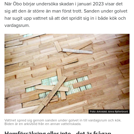
När Öbo börjar undersöka skadan i januari 2023 visar det
sig att den är större än man först trott. Sanden under golvet
har sugit upp vattnet så att det spridit sig in i både kök och
vardagsrum.
Foto: Arkivbild: Anna Rytterbrant
Foto: Arkivbild: Anna Rytterbrant
Vattnet spred sig genom sanden under golvet in till vardagsrum och kök.
Biden är en arkivbild från en annan vattenskada.