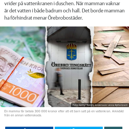
vrider på vattenkranen i duschen. När mamman vaknar
är det vatten i både badrum och hall. Det borde mamman
ha förhindrat menar Örebrobostäder.
Foto: Getty/ Tommy Andersson/ Anna Rytterbrant
En mamma får betala 300 000 kronor efter att ett barn satt på en vattenkran. Arkivbild
från en annan vattenskada.