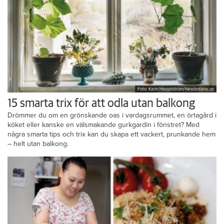
Foto: Karin Hasselström/Newbotanic.se
15 smarta trix för att odla utan balkong
Drömmer du om en grönskande oas i vardagsrummet, en örtagård i
köket eller kanske en välsmakande gurkgardin i fönstret? Med
några smarta tips och trix kan du skapa ett vackert, prunkande hem
– helt utan balkong.