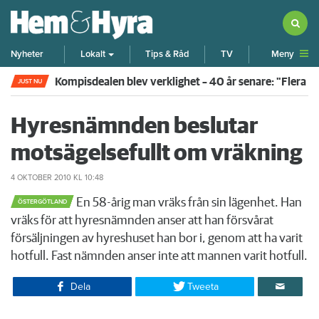
Meny
Nyheter
Lokalt
Tips & Råd
TV
Kompisdealen blev verklighet – 40 år senare: "Flera f
JUST NU
Hyresnämnden beslutar
motsägelsefullt om vräkning
4 OKTOBER 2010
KL 10:48
En 58-årig man vräks från sin lägenhet. Han
ÖSTERGÖTLAND
vräks för att hyresnämnden anser att han försvårat
försäljningen av hyreshuset han bor i, genom att ha varit
hotfull. Fast nämnden anser inte att mannen varit hotfull.
Dela
Tweeta