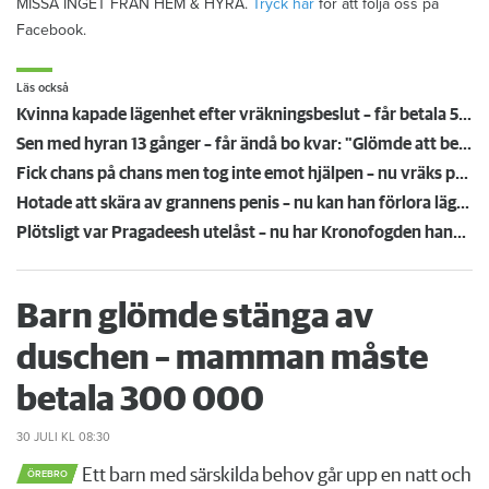
MISSA INGET FRÅN HEM & HYRA.
Tryck här
för att följa oss på
Facebook.
Läs också
Kvinna kapade lägenhet efter vräkningsbeslut – får betala 50 000
Sen med hyran 13 gånger – får ändå bo kvar: "Glömde att betala"
Fick chans på chans men tog inte emot hjälpen – nu vräks paret: ”Tragiskt"
Hotade att skära av grannens penis – nu kan han förlora lägenheten
Plötsligt var Pragadeesh utelåst – nu har Kronofogden hans möbler
Barn glömde stänga av
duschen – mamman måste
betala 300 000
30 JULI
KL 08:30
Ett barn med särskilda behov går upp en natt och
ÖREBRO