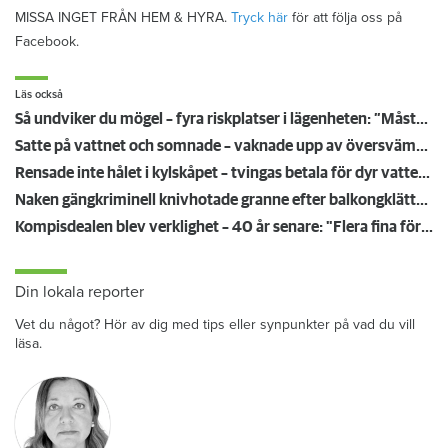
MISSA INGET FRÅN HEM & HYRA.
Tryck här
för att följa oss på
Facebook.
Läs också
Så undviker du mögel – fyra riskplatser i lägenheten: ”Måste städa bort”
Satte på vattnet och somnade – vaknade upp av översvämning hos grannen
Rensade inte hålet i kylskåpet – tvingas betala för dyr vattenskada
Naken gängkriminell knivhotade granne efter balkongklättring
Kompisdealen blev verklighet – 40 år senare: "Flera fina fördelar med att dela bostad"
Din lokala reporter
Vet du något? Hör av dig med tips eller synpunkter på vad du vill
läsa.