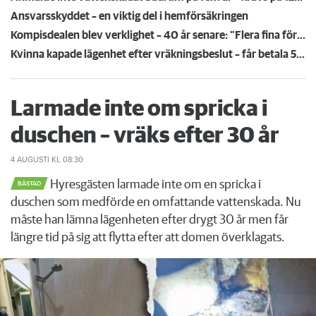
Ansvarsskyddet – en viktig del i hemförsäkringen
Kompisdealen blev verklighet – 40 år senare: "Flera fina fördelar med att dela bostad"
Kvinna kapade lägenhet efter vräkningsbeslut – får betala 50 000
Larmade inte om spricka i
duschen – vräks efter 30 år
4 AUGUSTI
KL 08:30
Hyresgästen larmade inte om en spricka i
BÅSTAD
duschen som medförde en omfattande vattenskada. Nu
måste han lämna lägenheten efter drygt 30 år men får
längre tid på sig att flytta efter att domen överklagats.