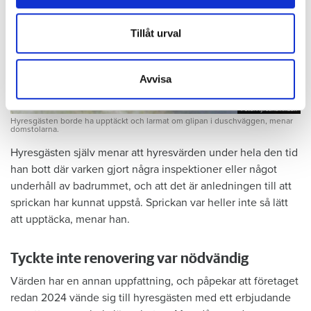
annons- och analysföretag som vi samarbetar med.
Dessa kan i sin tur kombinera informationen med annan
Tillåt urval
information som du har tillhandahållit eller som de har
samlat in när du har använt deras tjänster.
Avvisa
Foto: Hyresnämnden
Foto: Hyresnämnden
Hyresgästen borde ha upptäckt och larmat om glipan i duschväggen, menar
domstolarna.
Hyresgästen själv menar att hyresvärden under hela den tid
han bott där varken gjort några inspektioner eller något
underhåll av badrummet, och att det är anledningen till att
sprickan har kunnat uppstå. Sprickan var heller inte så lätt
att upptäcka, menar han.
Tyckte inte renovering var nödvändig
Värden har en annan uppfattning, och påpekar att företaget
redan 2024 vände sig till hyresgästen med ett erbjudande