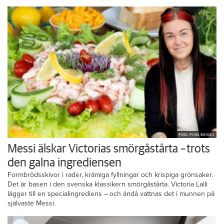
Foto: Frida Ekman
Messi älskar Victorias smörgåstårta – trots
den galna ingrediensen
Formbrödsskivor i rader, krämiga fyllningar och krispiga grönsaker.
Det är basen i den svenska klassikern smörgåstårta. Victoria Lalli
lägger till en specialingrediens – och ändå vattnas det i munnen på
självaste Messi.