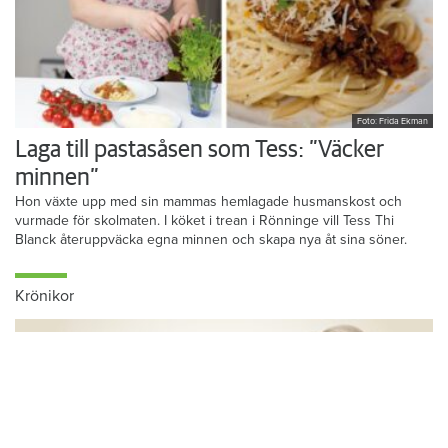
Foto: Frida Ekman
Laga till pastasåsen som Tess: ”Väcker
minnen”
Hon växte upp med sin mammas hemlagade husmanskost och
vurmade för skolmaten. I köket i trean i Rönninge vill Tess Thi
Blanck återuppväcka egna minnen och skapa nya åt sina söner.
Krönikor