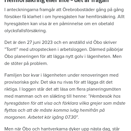
Hemförsäkring eller inte – det är frågan
I anteckningarna framgår att Örebrobostäder gång på gång
försöker få klarhet i om hyresgästen har hemförsäkring. Allt
hyresgästen kan visa är en påminnelse om en obetald
olycksfallsförsäkring.
Det är den 27 juni 2023 och en anställd vid Öbo skriver
”Torrt!” med utropstecken i arbetsloggen. Därmed påbörjar
Öbo planeringen för att lägga nytt golv i lägenheten. Men
de stöter på problem.
Familjen bor kvar i lägenheten under renoveringen med
provisoriska golv. Det ska nu rivas för att lägga dit det
riktiga. I loggen står det att läsa om flera planeringsmöten
med mamman och en släkting till henne: ”
Hembesök hos
hyresgästen för att visa och förklara vilka grejer som måste
flyttas och att de måste komma iväg hemifrån på
morgonen. Arbetet kör igång 07.30
”.
Men när Öbo och hantverkarna dyker upp nästa dag, står