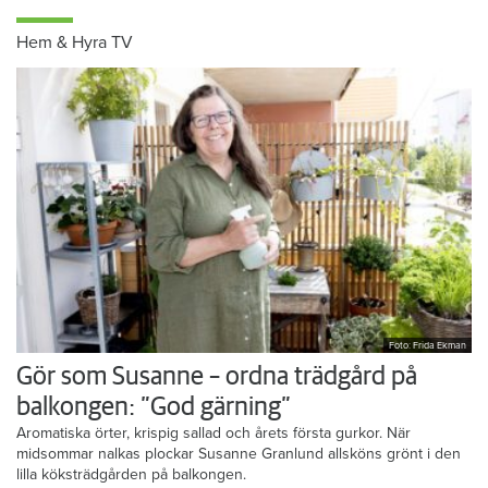
Hem & Hyra TV
Foto: Frida Ekman
Gör som Susanne – ordna trädgård på
balkongen: ”God gärning”
Aromatiska örter, krispig sallad och årets första gurkor. När
midsommar nalkas plockar Susanne Granlund allsköns grönt i den
lilla köksträdgården på balkongen.