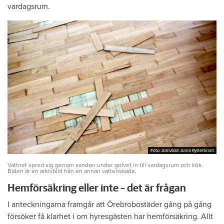
vardagsrum.
Foto: Arkivbild: Anna Rytterbrant
Foto: Arkivbild: Anna Rytterbrant
Vattnet spred sig genom sanden under golvet in till vardagsrum och kök.
Biden är en arkivbild från en annan vattenskada.
Hemförsäkring eller inte – det är frågan
I anteckningarna framgår att Örebrobostäder gång på gång
försöker få klarhet i om hyresgästen har hemförsäkring. Allt