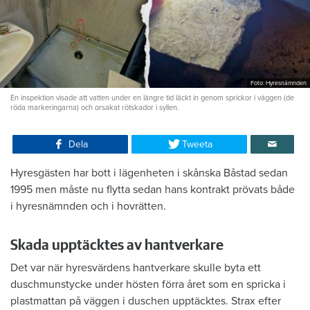
Foto: Hyresnämnden
En inspektion visade att vatten under en längre tid läckt in genom sprickor i väggen (de
röda markeringarna) och orsakat rötskador i syllen.
Dela
Tweeta
Hyresgästen har bott i lägenheten i skånska Båstad sedan
1995 men måste nu flytta sedan hans kontrakt prövats både
i hyresnämnden och i hovrätten.
Skada upptäcktes av hantverkare
Det var när hyresvärdens hantverkare skulle byta ett
duschmunstycke under hösten förra året som en spricka i
plastmattan på väggen i duschen upptäcktes. Strax efter