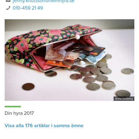
jenny.knutsson@hemhyra.se
010-459 21 49
Anna Hultberg
Din hyra 2017
Visa alla 176 artiklar i samma ämne