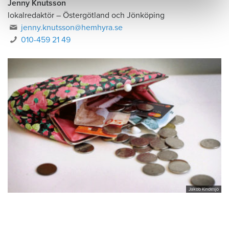
Jenny Knutsson
lokalredaktör
–
Östergötland och Jönköping
jenny.knutsson@hemhyra.se
010-459 21 49
Jakob Kindesjö