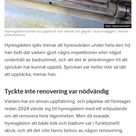
Foto: Hyresnämnden
Foto: Hyresnämnden
Hyresgästen borde ha upptäckt och larmat om glipan i duschväggen, menar
domstolarna.
Hyresgästen själv menar att hyresvärden under hela den tid
han bott där varken gjort några inspektioner eller något
underhåll av badrummet, och att det är anledningen till att
sprickan har kunnat uppstå. Sprickan var heller inte så lätt
att upptäcka, menar han.
Tyckte inte renovering var nödvändig
Värden har en annan uppfattning, och påpekar att företaget
redan 2024 vände sig till hyresgästen med ett erbjudande
om att renovera hela lägenheten. Men då svarade
hyresgästen att både kök och badrum var i funktionellt
skick, och att det inte fanns behov av någon renovering.