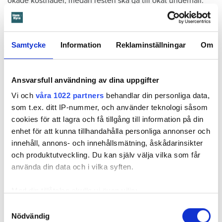
ökade kostnader, medan resten ska gå till ökat underhåll.
Läs också
Radhusens dåliga brandskydd fixas inte - Hyresgästen Ida: "Det är katastrof"
Samtycke
Information
Reklaminställningar
Om
– I det ingår att 150 kronor per lägenhet avsätts för
förbättringar i utemiljön. Det blir verkligt boinflytande för
Ansvarsfull användning av dina uppgifter
hyresgästerna kommer att kunna önska sig saker vid
Vi och
våra 1022 partners
behandlar din personliga data,
bomöten och i kundenkäten som bolaget gör, säger Ylva
som t.ex. ditt IP-nummer, och använder teknologi såsom
Bohlin Lövgren.
cookies för att lagra och få tillgång till information på din
enhet för att kunna tillhandahålla personliga annonser och
Det betyder inte att varje hyresgäst fritt förfogar över
innehåll, annons- och innehållsmätning, åskådarinsikter
pengarna, utan vad man ska satsa på i respektive område
och produktutveckling. Du kan själv välja vilka som får
kommer att beslutas gemensamt av hyresvärden och
använda din data och i vilka syften.
Hyresgästföreningen genom den så kallade
boinflytandekommittén som träffas regelbundet.
Med din tillåtelse skulle vi även vilja:
Samla in information om din geografiska plats
Samtyckesval
Nödvändig
som kan ha en noggrannhet på upp till flera meter
Bostadsbolaget har också för avsikt att satsa på bland annat