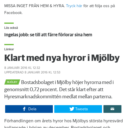
MISSA INGET FRÅN HEM & HYRA.
Tryck här
för att följa oss på
Facebook.
Läs också
Ingelas jobb: se till att färre förlorar sina hem
Länkar
Klart med nya hyror i Mjölby
8 JANUARI 2016
KL 12:32
UPPDATERAD
8 JANUARI 2016
KL 12:53
Bostadsbolaget i Mjölby höjer hyrorna med i
MJÖLBY
genomsnitt 0,72 procent. Det står klart efter att
Hyresmarknadskommittén medlat mellan parterna.
Dela
Tweeta
Förhandlingen om årets hyror hos Mjölbys största hyresvärd
kollapsade i början av december. Bostadsbolaget och