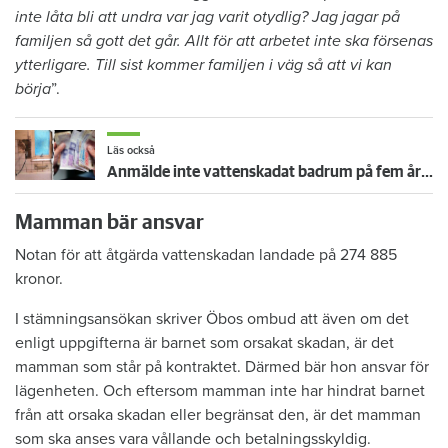
inte låta bli att undra var jag varit otydlig? Jag jagar på
familjen så gott det går. Allt för att arbetet inte ska försenas
ytterligare. Till sist kommer familjen i väg så att vi kan
börja
”.
Läs också
Anmälde inte vattenskadat badrum på fem år – krävs på 125 000 kronor
Mamman bär ansvar
Notan för att åtgärda vattenskadan landade på 274 885
kronor.
I stämningsansökan skriver Öbos ombud att även om det
enligt uppgifterna är barnet som orsakat skadan, är det
mamman som står på kontraktet. Därmed bär hon ansvar för
lägenheten. Och eftersom mamman inte har hindrat barnet
från att orsaka skadan eller begränsat den, är det mamman
som ska anses vara vållande och betalningsskyldig.