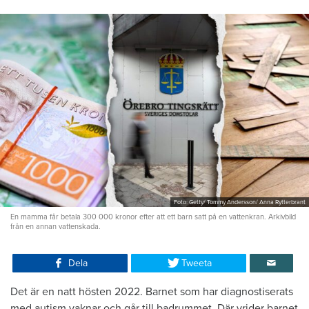
Foto: Getty/ Tommy Andersson/ Anna Rytterbrant
En mamma får betala 300 000 kronor efter att ett barn satt på en vattenkran. Arkivbild
från en annan vattenskada.
Dela
Tweeta
Det är en natt hösten 2022. Barnet som har diagnostiserats
med autism vaknar och går till badrummet. Där vrider barnet