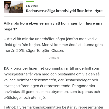
Läs också
Radhusens dåliga brandskydd fixas inte - Hyresgästen Ida: "Det är katastrof"
Vilka blir konsekvenserna av att höjningen blir lägre än ni
begärt?
– Att vi får minska underhållet något jämfört med vad vi
tänkt göra från början. Men vi kommer ändå att kunna göra
mer än 2015, säger Torbjörn Olsson.
150 kronor per lägenhet öronmärks i år till underhåll som
hyresgästerna får vara med och bestämma om via den så
kallade boinflytandekommittén, där Bostadsbolaget och
Hyresgästföreningen är representerade. Pengarna ska
användas till gemensamma utrymmen, som trapphus och
tvättstugor, och utemiljö.
Fotnot:
Hyresmarknadskommittén består av representanter