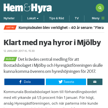
Meny
Nyheter
Lokalt
Tips & Råd
TV
Kompisdealen blev verklighet – 40 år senare: "Flera f
JUST NU
Klart med nya hyror i Mjölby
12 JANUARI 2017
KL 15:30
Det krävdes central medling för att
MJÖLBY
Bostadsbolaget i Mjölby och Hyresgästföreningen skulle
kunna komma överens om hyreshöjningen för 2017.
Dela
Tweeta
Kommunala Bostadsbolaget kom till förhandlingsbordet
med ett yrkande på 1,5 procent från 1 januari. För högt,
ansåg Hyresgästföreningen, och när parterna inte kunde