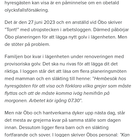
hyresgästen kan visa är en påminnelse om en obetald
olycksfallsförsäkring.
Det är den 27 juni 2023 och en anställd vid Öbo skriver
”Torrt!” med utropstecken i arbetsloggen. Därmed påbörjar
Öbo planeringen för att lägga nytt golv i lägenheten. Men
de stöter på problem.
Familjen bor kvar i lägenheten under renoveringen med
provisoriska golv. Det ska nu rivas för att lägga dit det
riktiga. I loggen står det att läsa om flera planeringsmöten
med mamman och en släkting till henne: ”
Hembesök hos
hyresgästen för att visa och förklara vilka grejer som måste
flyttas och att de måste komma iväg hemifrån på
morgonen. Arbetet kör igång 07.30
”.
Men när Öbo och hantverkarna dyker upp nästa dag, står
det mesta av grejerna kvar på samma ställe som dagen
innan. Dessutom ligger flera barn och en släkting
fortfarande och sover. I loggen skriver Öbos personal:
”Kan