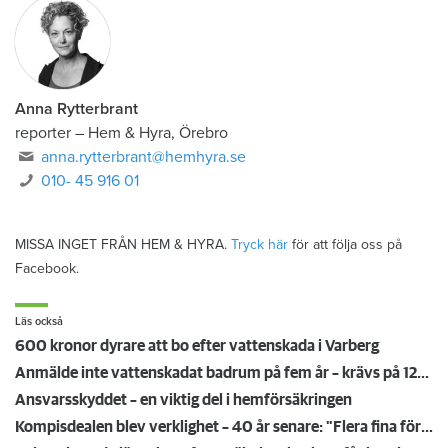
Anna Rytterbrant
reporter
–
Hem & Hyra, Örebro
anna.rytterbrant@hemhyra.se
010- 45 916 01
MISSA INGET FRÅN HEM & HYRA.
Tryck här
för att följa oss på
Facebook.
Läs också
600 kronor dyrare att bo efter vattenskada i Varberg
Anmälde inte vattenskadat badrum på fem år – krävs på 125 000 kronor
Ansvarsskyddet – en viktig del i hemförsäkringen
Kompisdealen blev verklighet – 40 år senare: "Flera fina fördelar med att dela bostad"