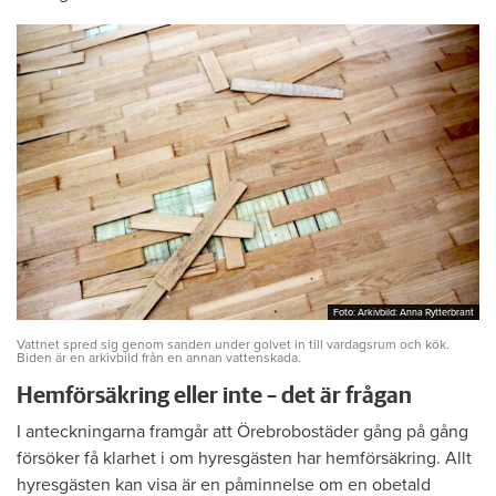
Foto: Arkivbild: Anna Rytterbrant
Foto: Arkivbild: Anna Rytterbrant
Vattnet spred sig genom sanden under golvet in till vardagsrum och kök.
Biden är en arkivbild från en annan vattenskada.
Hemförsäkring eller inte – det är frågan
I anteckningarna framgår att Örebrobostäder gång på gång
försöker få klarhet i om hyresgästen har hemförsäkring. Allt
hyresgästen kan visa är en påminnelse om en obetald