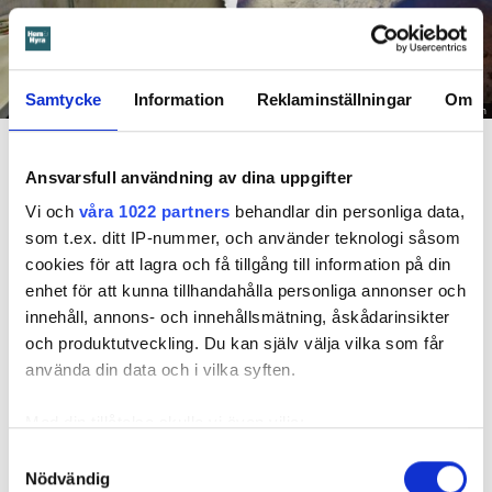
Samtycke
Information
Reklaminställningar
Om
Foto: Hyresnämnden
En inspektion visade att vatten under en längre tid läckt in genom sprickor i väggen (de
röda markeringarna) och orsakat rötskador i syllen.
Ansvarsfull användning av dina uppgifter
Dela
Tweeta
Vi och
våra 1022 partners
behandlar din personliga data,
som t.ex. ditt IP-nummer, och använder teknologi såsom
Hyresgästen har bott i lägenheten i skånska Båstad sedan
cookies för att lagra och få tillgång till information på din
1995 men måste nu flytta sedan hans kontrakt prövats både
enhet för att kunna tillhandahålla personliga annonser och
i hyresnämnden och i hovrätten.
innehåll, annons- och innehållsmätning, åskådarinsikter
och produktutveckling. Du kan själv välja vilka som får
Skada upptäcktes av hantverkare
använda din data och i vilka syften.
Det var när hyresvärdens hantverkare skulle byta ett
Med din tillåtelse skulle vi även vilja:
duschmunstycke under hösten förra året som en spricka i
Samla in information om din geografiska plats
plastmattan på väggen i duschen upptäcktes. Strax efter
Samtyckesval
Nödvändig
som kan ha en noggrannhet på upp till flera meter
detta lät värden ett företag göra en besiktning av