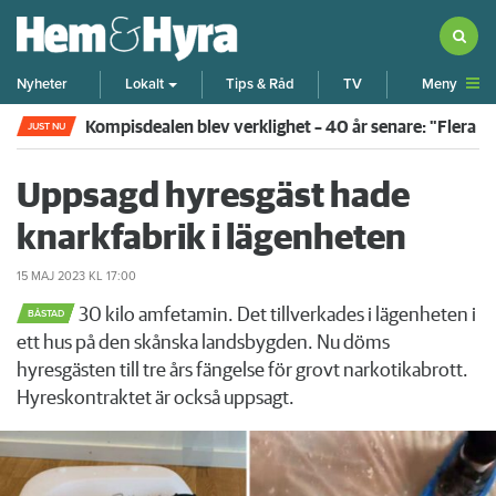
Meny
Nyheter
Lokalt
Tips & Råd
TV
Kompisdealen blev verklighet – 40 år senare: "Flera f
JUST NU
Uppsagd hyresgäst hade
knarkfabrik i lägenheten
15 MAJ 2023
KL 17:00
30 kilo amfetamin. Det tillverkades i lägenheten i
BÅSTAD
ett hus på den skånska landsbygden. Nu döms
hyresgästen till tre års fängelse för grovt narkotikabrott.
Hyreskontraktet är också uppsagt.