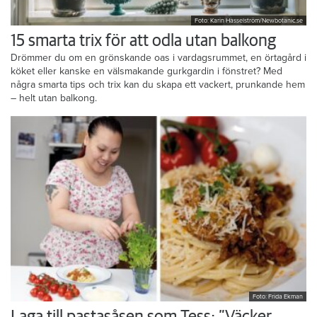
Foto: Karin Hasselström/Newbotanic.se
15 smarta trix för att odla utan balkong
Drömmer du om en grönskande oas i vardagsrummet, en örtagård i
köket eller kanske en välsmakande gurkgardin i fönstret? Med
några smarta tips och trix kan du skapa ett vackert, prunkande hem
– helt utan balkong.
Foto: Frida Ekman