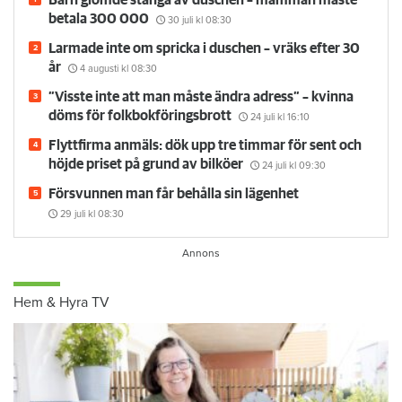
betala 300 000
30 juli
kl 08:30
Larmade inte om spricka i duschen – vräks efter 30
år
4 augusti
kl 08:30
”Visste inte att man måste ändra adress” – kvinna
döms för folkbokföringsbrott
24 juli
kl 16:10
Flyttfirma anmäls: dök upp tre timmar för sent och
höjde priset på grund av bilköer
24 juli
kl 09:30
Försvunnen man får behålla sin lägenhet
29 juli
kl 08:30
Hem & Hyra TV