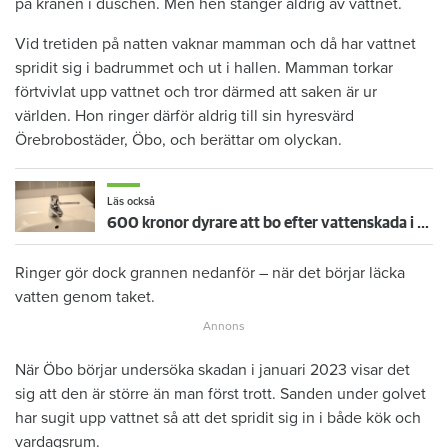
på kranen i duschen. Men hen stänger aldrig av vattnet.
Vid tretiden på natten vaknar mamman och då har vattnet
spridit sig i badrummet och ut i hallen. Mamman torkar
förtvivlat upp vattnet och tror därmed att saken är ur
världen. Hon ringer därför aldrig till sin hyresvärd
Örebrobostäder, Öbo, och berättar om olyckan.
Läs också
600 kronor dyrare att bo efter vattenskada i Varberg
Ringer gör dock grannen nedanför – när det börjar läcka
vatten genom taket.
När Öbo börjar undersöka skadan i januari 2023 visar det
sig att den är större än man först trott. Sanden under golvet
har sugit upp vattnet så att det spridit sig in i både kök och
vardagsrum.