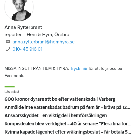
Anna Rytterbrant
reporter
–
Hem & Hyra, Örebro
anna.rytterbrant@hemhyra.se
010- 45 916 01
MISSA INGET FRÅN HEM & HYRA.
Tryck här
för att följa oss på
Facebook.
Läs också
600 kronor dyrare att bo efter vattenskada i Varberg
Anmälde inte vattenskadat badrum på fem år – krävs på 125 000 kronor
Ansvarsskyddet – en viktig del i hemförsäkringen
Kompisdealen blev verklighet – 40 år senare: "Flera fina fördelar med att dela bostad"
Kvinna kapade lägenhet efter vräkningsbeslut – får betala 50 000