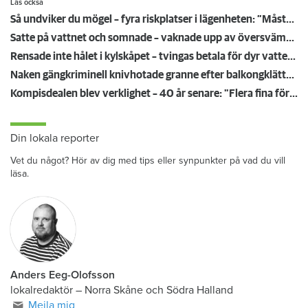
Läs också
Så undviker du mögel – fyra riskplatser i lägenheten: ”Måste städa bort”
Satte på vattnet och somnade – vaknade upp av översvämning hos grannen
Rensade inte hålet i kylskåpet – tvingas betala för dyr vattenskada
Naken gängkriminell knivhotade granne efter balkongklättring
Kompisdealen blev verklighet – 40 år senare: "Flera fina fördelar med att dela bostad"
Din lokala reporter
Vet du något? Hör av dig med tips eller synpunkter på vad du vill
läsa.
Anders Eeg-Olofsson
lokalredaktör
–
Norra Skåne och Södra Halland
Mejla mig