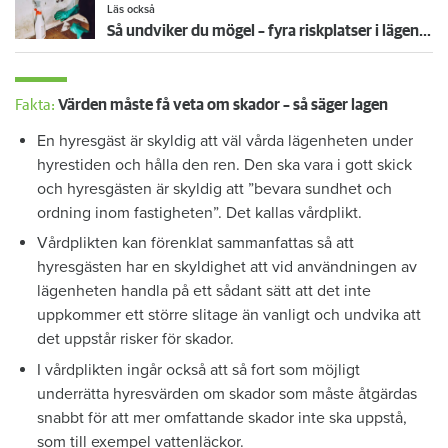
Läs också
Så undviker du mögel – fyra riskplatser i lägenheten: ”Måste städa bort”
Fakta:
Värden måste få veta om skador – så säger lagen
En hyresgäst är skyldig att väl vårda lägenheten under
hyrestiden och hålla den ren. Den ska vara i gott skick
och hyresgästen är skyldig att ”bevara sundhet och
ordning inom fastigheten”. Det kallas vårdplikt.
Vårdplikten kan förenklat sammanfattas så att
hyresgästen har en skyldighet att vid användningen av
lägenheten handla på ett sådant sätt att det inte
uppkommer ett större slitage än vanligt och undvika att
det uppstår risker för skador.
I vårdplikten ingår också att så fort som möjligt
underrätta hyresvärden om skador som måste åtgärdas
snabbt för att mer omfattande skador inte ska uppstå,
som till exempel vattenläckor.