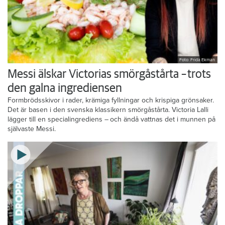
Foto: Frida Ekman
Messi älskar Victorias smörgåstårta – trots
den galna ingrediensen
Formbrödsskivor i rader, krämiga fyllningar och krispiga grönsaker.
Det är basen i den svenska klassikern smörgåstårta. Victoria Lalli
lägger till en specialingrediens – och ändå vattnas det i munnen på
självaste Messi.