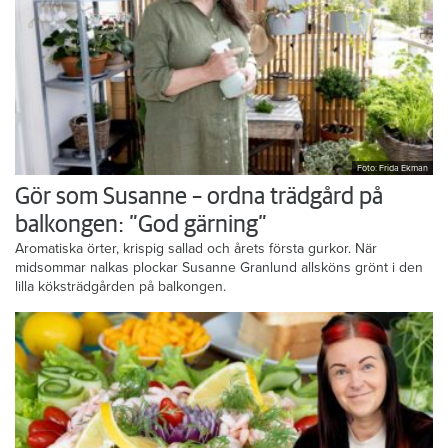
Foto: Frida Ekman
Gör som Susanne – ordna trädgård på
balkongen: ”God gärning”
Aromatiska örter, krispig sallad och årets första gurkor. När
midsommar nalkas plockar Susanne Granlund allsköns grönt i den
lilla köksträdgården på balkongen.