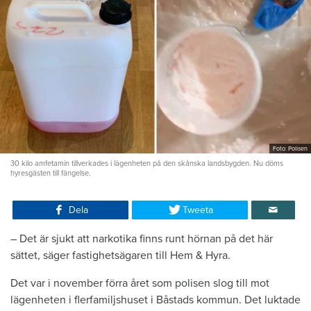
Foto: Polisen
30 kilo amfetamin tillverkades i lägenheten på den skånska landsbygden. Nu döms
hyresgästen till fängelse.
Dela
Tweeta
– Det är sjukt att narkotika finns runt hörnan på det här
sättet, säger fastighetsägaren till Hem & Hyra.
Det var i november förra året som polisen slog till mot
lägenheten i flerfamiljshuset i Båstads kommun. Det luktade