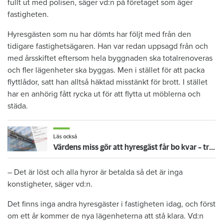
fullt ut med polisen, säger vd:n på företaget som äger
fastigheten.
Hyresgästen som nu har dömts har följt med från den
tidigare fastighetsägaren. Han var redan uppsagd från och
med årsskiftet eftersom hela byggnaden ska totalrenoveras
och fler lägenheter ska byggas. Men i stället för att packa
flyttlådor, satt han alltså häktad misstänkt för brott. I stället
har en anhörig fått rycka ut för att flytta ut möblerna och
städa.
Läs också
Värdens miss gör att hyresgäst får bo kvar – trots 13 sena hyror
– Det är löst och alla hyror är betalda så det är inga
konstigheter, säger vd:n.
Det finns inga andra hyresgäster i fastigheten idag, och först
om ett år kommer de nya lägenheterna att stå klara. Vd:n