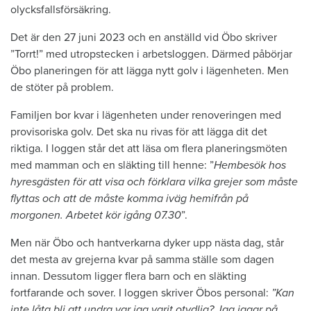
olycksfallsförsäkring.
Det är den 27 juni 2023 och en anställd vid Öbo skriver
”Torrt!” med utropstecken i arbetsloggen. Därmed påbörjar
Öbo planeringen för att lägga nytt golv i lägenheten. Men
de stöter på problem.
Familjen bor kvar i lägenheten under renoveringen med
provisoriska golv. Det ska nu rivas för att lägga dit det
riktiga. I loggen står det att läsa om flera planeringsmöten
med mamman och en släkting till henne: ”
Hembesök hos
hyresgästen för att visa och förklara vilka grejer som måste
flyttas och att de måste komma iväg hemifrån på
morgonen. Arbetet kör igång 07.30
”.
Men när Öbo och hantverkarna dyker upp nästa dag, står
det mesta av grejerna kvar på samma ställe som dagen
innan. Dessutom ligger flera barn och en släkting
fortfarande och sover. I loggen skriver Öbos personal:
”Kan
inte låta bli att undra var jag varit otydlig? Jag jagar på