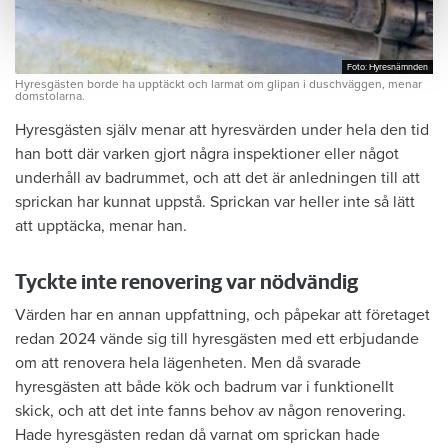
Foto: Hyresnämnden
Foto: Hyresnämnden
Hyresgästen borde ha upptäckt och larmat om glipan i duschväggen, menar
domstolarna.
Hyresgästen själv menar att hyresvärden under hela den tid
han bott där varken gjort några inspektioner eller något
underhåll av badrummet, och att det är anledningen till att
sprickan har kunnat uppstå. Sprickan var heller inte så lätt
att upptäcka, menar han.
Tyckte inte renovering var nödvändig
Värden har en annan uppfattning, och påpekar att företaget
redan 2024 vände sig till hyresgästen med ett erbjudande
om att renovera hela lägenheten. Men då svarade
hyresgästen att både kök och badrum var i funktionellt
skick, och att det inte fanns behov av någon renovering.
Hade hyresgästen redan då varnat om sprickan hade