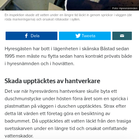
Foto: Hyresnämnden
En inspektion visade att vatten under en längre tid läckt in genom sprickor i väggen (de
röda markeringarna) och orsakat rötskador i syllen.
Dela
Tweeta
Hyresgästen har bott i lägenheten i skånska Båstad sedan
1995 men måste nu flytta sedan hans kontrakt prövats både
i hyresnämnden och i hovrätten.
Skada upptäcktes av hantverkare
Det var när hyresvärdens hantverkare skulle byta ett
duschmunstycke under hösten förra året som en spricka i
plastmattan på väggen i duschen upptäcktes. Strax efter
detta lät värden ett företag göra en besiktning av
badrummet. Då upptäcktes att vatten läckt från den trasiga
svetsskarven under en längre tid och orsakat omfattande
vattenskador.