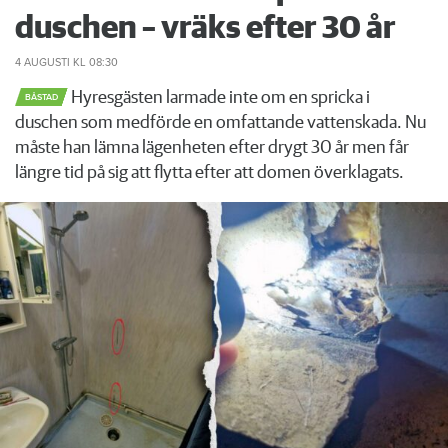
duschen – vräks efter 30 år
4 AUGUSTI
KL 08:30
Hyresgästen larmade inte om en spricka i
BÅSTAD
duschen som medförde en omfattande vattenskada. Nu
måste han lämna lägenheten efter drygt 30 år men får
längre tid på sig att flytta efter att domen överklagats.