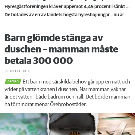
Hyresgästföreningen kräver uppemot 4,45 procent i sänkt hyra: "Gränsen är nådd"
De hotades av en av landets högsta hyreshöjningar – nu är hyrorna klara
Barn glömde stänga av
duschen – mamman måste
betala 300 000
30 JULI
KL 08:30
Ett barn med särskilda behov går upp en natt och
ÖREBRO
vrider på vattenkranen i duschen. När mamman vaknar
är det vatten i både badrum och hall. Det borde mamman
ha förhindrat menar Örebrobostäder.