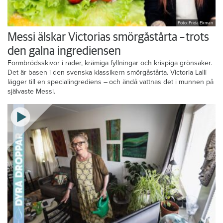
Foto: Frida Ekman
Messi älskar Victorias smörgåstårta – trots
den galna ingrediensen
Formbrödsskivor i rader, krämiga fyllningar och krispiga grönsaker.
Det är basen i den svenska klassikern smörgåstårta. Victoria Lalli
lägger till en specialingrediens – och ändå vattnas det i munnen på
självaste Messi.