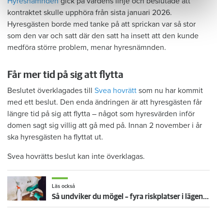
Hyresnämnden
gick på värdens linje och beslutade att
kontraktet skulle upphöra från sista januari 2026.
Hyresgästen borde med tanke på att sprickan var så stor
som den var och satt där den satt ha insett att den kunde
medföra större problem, menar hyresnämnden.
Får mer tid på sig att flytta
Beslutet överklagades till
Svea hovrätt
som nu har kommit
med ett beslut. Den enda ändringen är att hyresgästen får
längre tid på sig att flytta – något som hyresvärden inför
domen sagt sig villig att gå med på. Innan 2 november i år
ska hyresgästen ha flyttat ut.
Svea hovrätts beslut kan inte överklagas.
Läs också
Så undviker du mögel – fyra riskplatser i lägenheten: ”Måste städa bort”