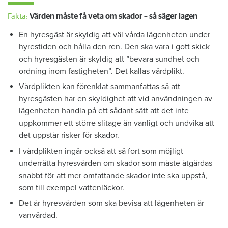
Fakta:
Värden måste få veta om skador – så säger lagen
En hyresgäst är skyldig att väl vårda lägenheten under
hyrestiden och hålla den ren. Den ska vara i gott skick
och hyresgästen är skyldig att ”bevara sundhet och
ordning inom fastigheten”. Det kallas vårdplikt.
Vårdplikten kan förenklat sammanfattas så att
hyresgästen har en skyldighet att vid användningen av
lägenheten handla på ett sådant sätt att det inte
uppkommer ett större slitage än vanligt och undvika att
det uppstår risker för skador.
I vårdplikten ingår också att så fort som möjligt
underrätta hyresvärden om skador som måste åtgärdas
snabbt för att mer omfattande skador inte ska uppstå,
som till exempel vattenläckor.
Det är hyresvärden som ska bevisa att lägenheten är
vanvårdad.