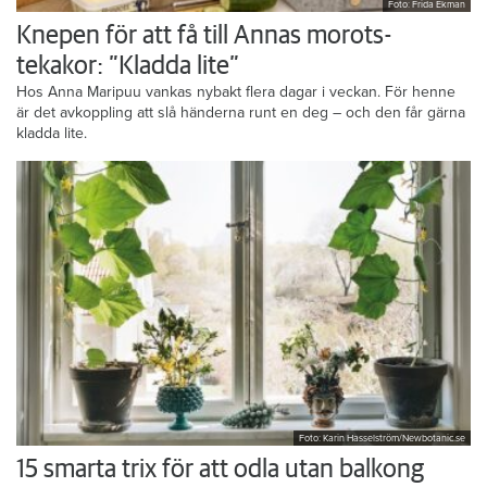
Foto: Frida Ekman
Knepen för att få till Annas morots-
tekakor: ”Kladda lite”
Hos Anna Maripuu vankas nybakt flera dagar i veckan. För henne
är det avkoppling att slå händerna runt en deg – och den får gärna
kladda lite.
Foto: Karin Hasselström/Newbotanic.se
15 smarta trix för att odla utan balkong