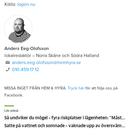
Källa:
lagen.nu
Anders Eeg-Olofsson
lokalredaktör
–
Norra Skåne och Södra Halland
anders.eeg-olofsson@hemhyra.se
010-459 17 12
MISSA INGET FRÅN HEM & HYRA.
Tryck här
för att följa oss på
Facebook.
Läs också
Så undviker du mögel – fyra riskplatser i lägenheten: ”Måste städa bort”
Satte på vattnet och somnade – vaknade upp av översvämning hos grannen