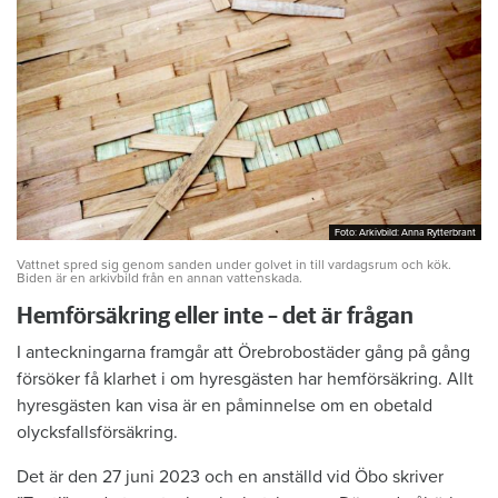
Foto: Arkivbild: Anna Rytterbrant
Foto: Arkivbild: Anna Rytterbrant
Vattnet spred sig genom sanden under golvet in till vardagsrum och kök.
Biden är en arkivbild från en annan vattenskada.
Hemförsäkring eller inte – det är frågan
I anteckningarna framgår att Örebrobostäder gång på gång
försöker få klarhet i om hyresgästen har hemförsäkring. Allt
hyresgästen kan visa är en påminnelse om en obetald
olycksfallsförsäkring.
Det är den 27 juni 2023 och en anställd vid Öbo skriver