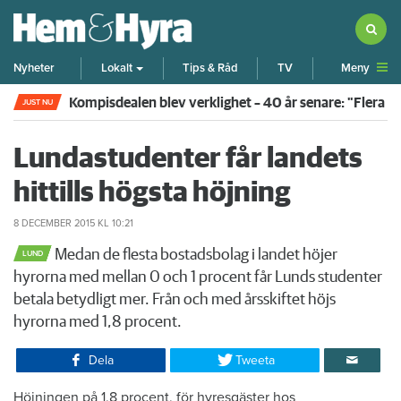
Meny
Nyheter
Lokalt
Tips & Råd
TV
Kompisdealen blev verklighet – 40 år senare: "Flera f
JUST NU
Lundastudenter får landets
hittills högsta höjning
8 DECEMBER 2015
KL 10:21
Medan de flesta bostadsbolag i landet höjer
LUND
hyrorna med mellan 0 och 1 procent får Lunds studenter
betala betydligt mer. Från och med årsskiftet höjs
hyrorna med 1,8 procent.
Dela
Tweeta
Höjningen på 1,8 procent, för hyresgäster hos