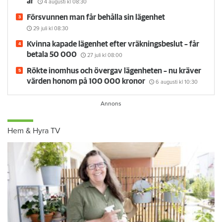
år
4 augusti
kl 08:30
Försvunnen man får behålla sin lägenhet
29 juli
kl 08:30
Kvinna kapade lägenhet efter vräkningsbeslut – får
betala 50 000
27 juli
kl 08:00
Rökte inomhus och övergav lägenheten – nu kräver
värden honom på 100 000 kronor
6 augusti
kl 10:30
Hem & Hyra TV