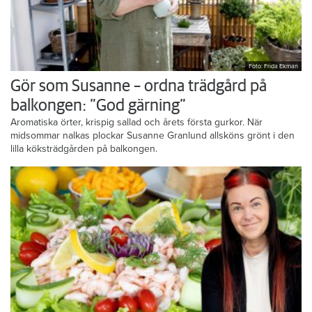
Foto: Frida Ekman
Gör som Susanne – ordna trädgård på
balkongen: ”God gärning”
Aromatiska örter, krispig sallad och årets första gurkor. När
midsommar nalkas plockar Susanne Granlund allsköns grönt i den
lilla köksträdgården på balkongen.