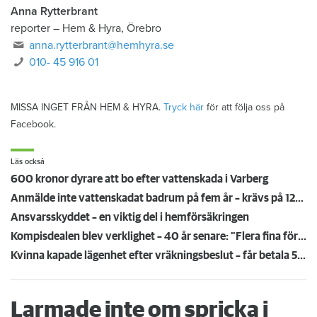
Anna Rytterbrant
reporter
–
Hem & Hyra, Örebro
anna.rytterbrant@hemhyra.se
010- 45 916 01
MISSA INGET FRÅN HEM & HYRA.
Tryck här
för att följa oss på
Facebook.
Läs också
600 kronor dyrare att bo efter vattenskada i Varberg
Anmälde inte vattenskadat badrum på fem år – krävs på 125 000 kronor
Ansvarsskyddet – en viktig del i hemförsäkringen
Kompisdealen blev verklighet – 40 år senare: "Flera fina fördelar med att dela bostad"
Kvinna kapade lägenhet efter vräkningsbeslut – får betala 50 000
Larmade inte om spricka i