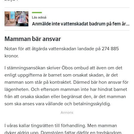
Läs också
Anmälde inte vattenskadat badrum på fem år – krävs på 125 000 kronor
Mamman bär ansvar
Notan för att åtgärda vattenskadan landade på 274 885
kronor.
I stämningsansökan skriver Öbos ombud att även om det
enligt uppgifterna är barnet som orsakat skadan, är det
mamman som står på kontraktet. Därmed bär hon ansvar för
lägenheten. Och eftersom mamman inte har hindrat barnet
från att orsaka skadan eller begränsat den, är det mamman
som ska anses vara vållande och betalningsskyldig.
I våras kallar tingsrätten till förhandling. Men mamman
dyker aldrig upp. Domstolen fattar därför en tredskodom.