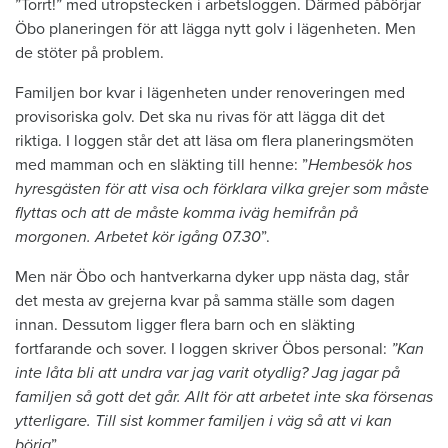
”Torrt!” med utropstecken i arbetsloggen. Därmed påbörjar
Öbo planeringen för att lägga nytt golv i lägenheten. Men
de stöter på problem.
Familjen bor kvar i lägenheten under renoveringen med
provisoriska golv. Det ska nu rivas för att lägga dit det
riktiga. I loggen står det att läsa om flera planeringsmöten
med mamman och en släkting till henne: ”
Hembesök hos
hyresgästen för att visa och förklara vilka grejer som måste
flyttas och att de måste komma iväg hemifrån på
morgonen. Arbetet kör igång 07.30
”.
Men när Öbo och hantverkarna dyker upp nästa dag, står
det mesta av grejerna kvar på samma ställe som dagen
innan. Dessutom ligger flera barn och en släkting
fortfarande och sover. I loggen skriver Öbos personal:
”Kan
inte låta bli att undra var jag varit otydlig? Jag jagar på
familjen så gott det går. Allt för att arbetet inte ska försenas
ytterligare. Till sist kommer familjen i väg så att vi kan
börja
”.