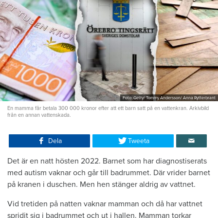
Foto: Getty/ Tommy Andersson/ Anna Rytterbrant
En mamma får betala 300 000 kronor efter att ett barn satt på en vattenkran. Arkivbild
från en annan vattenskada.
Dela
Tweeta
Det är en natt hösten 2022. Barnet som har diagnostiserats
med autism vaknar och går till badrummet. Där vrider barnet
på kranen i duschen. Men hen stänger aldrig av vattnet.
Vid tretiden på natten vaknar mamman och då har vattnet
spridit sig i badrummet och ut i hallen. Mamman torkar