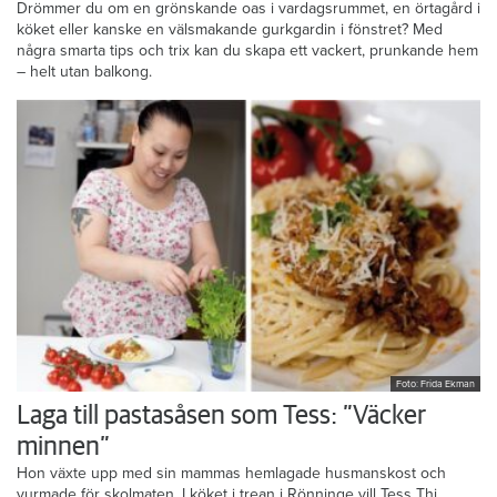
Drömmer du om en grönskande oas i vardagsrummet, en örtagård i
köket eller kanske en välsmakande gurkgardin i fönstret? Med
några smarta tips och trix kan du skapa ett vackert, prunkande hem
– helt utan balkong.
Foto: Frida Ekman
Laga till pastasåsen som Tess: ”Väcker
minnen”
Hon växte upp med sin mammas hemlagade husmanskost och
vurmade för skolmaten. I köket i trean i Rönninge vill Tess Thi