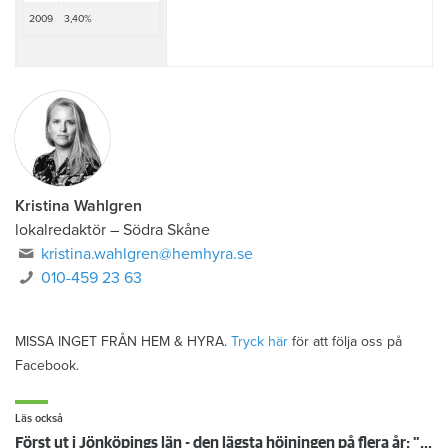
2009
3,40%
Kristina Wahlgren
lokalredaktör
–
Södra Skåne
kristina.wahlgren@hemhyra.se
010-459 23 63
MISSA INGET FRÅN HEM & HYRA.
Tryck här
för att följa oss på
Facebook.
Läs också
Först ut i Jönköpings län - den lägsta höjningen på flera år: "Vi är på väg neråt nu"