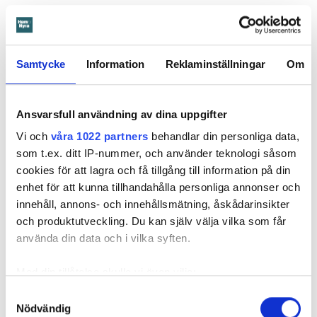
Därför sade den privata hyresvärden upp hyreskontraktet
med hänvisning till att hyresgästen inte iakttagit sin så
kallade vårdplikt (se faktaruta). Eftersom han inte gick med
Samtycke
Information
Reklaminställningar
Om
på att flytta fick hyresnämnden i Malmö pröva
uppsägningen.
Ansvarsfull användning av dina uppgifter
Vi och
våra 1022 partners
behandlar din personliga data,
som t.ex. ditt IP-nummer, och använder teknologi såsom
cookies för att lagra och få tillgång till information på din
enhet för att kunna tillhandahålla personliga annonser och
innehåll, annons- och innehållsmätning, åskådarinsikter
och produktutveckling. Du kan själv välja vilka som får
använda din data och i vilka syften.
Med din tillåtelse skulle vi även vilja:
Samla in information om din geografiska plats
Samtyckesval
Nödvändig
som kan ha en noggrannhet på upp till flera meter
Foto: Hyresnämnden
Foto: Hyresnämnden