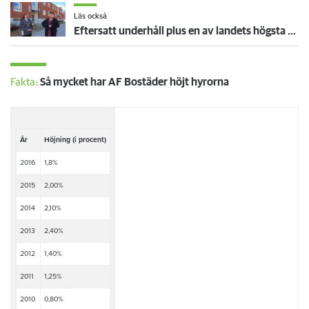
Läs också
Eftersatt underhåll plus en av landets högsta hyreshöjningar – hyresgäster får ta smällen för miljonförlusterna
Fakta:
Så mycket har AF Bostäder höjt hyrorna
År
Höjning (i procent)
2016
1,8%
2015
2,00%
2014
2,10%
2013
2,40%
2012
1,40%
2011
1,25%
2010
0,80%