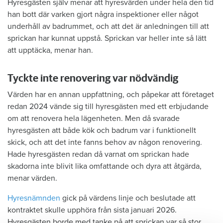
Hyresgästen själv menar att hyresvärden under hela den tid
han bott där varken gjort några inspektioner eller något
underhåll av badrummet, och att det är anledningen till att
sprickan har kunnat uppstå. Sprickan var heller inte så lätt
att upptäcka, menar han.
Tyckte inte renovering var nödvändig
Värden har en annan uppfattning, och påpekar att företaget
redan 2024 vände sig till hyresgästen med ett erbjudande
om att renovera hela lägenheten. Men då svarade
hyresgästen att både kök och badrum var i funktionellt
skick, och att det inte fanns behov av någon renovering.
Hade hyresgästen redan då varnat om sprickan hade
skadorna inte blivit lika omfattande och dyra att åtgärda,
menar värden.
Hyresnämnden
gick på värdens linje och beslutade att
kontraktet skulle upphöra från sista januari 2026.
Hyresgästen borde med tanke på att sprickan var så stor