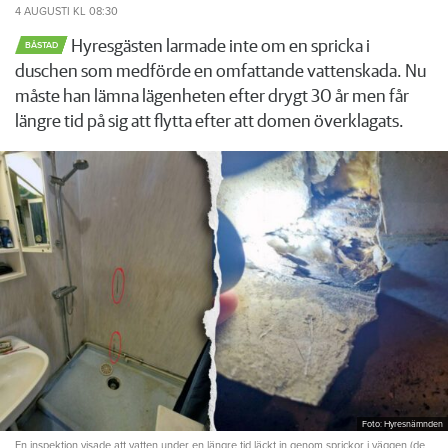
4 AUGUSTI
KL 08:30
Hyresgästen larmade inte om en spricka i
BÅSTAD
duschen som medförde en omfattande vattenskada. Nu
måste han lämna lägenheten efter drygt 30 år men får
längre tid på sig att flytta efter att domen överklagats.
Foto: Hyresnämnden
En inspektion visade att vatten under en längre tid läckt in genom sprickor i väggen (de