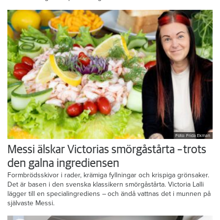
Foto: Frida Ekman
Messi älskar Victorias smörgåstårta – trots
den galna ingrediensen
Formbrödsskivor i rader, krämiga fyllningar och krispiga grönsaker.
Det är basen i den svenska klassikern smörgåstårta. Victoria Lalli
lägger till en specialingrediens – och ändå vattnas det i munnen på
självaste Messi.