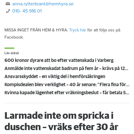
anna.rytterbrant@hemhyra.se
010- 45 916 01
MISSA INGET FRÅN HEM & HYRA.
Tryck här
för att följa oss på
Facebook.
Läs också
600 kronor dyrare att bo efter vattenskada i Varberg
Anmälde inte vattenskadat badrum på fem år – krävs på 125 000 kronor
Ansvarsskyddet – en viktig del i hemförsäkringen
Kompisdealen blev verklighet – 40 år senare: "Flera fina fördelar med att dela bostad"
Kvinna kapade lägenhet efter vräkningsbeslut – får betala 50 000
Larmade inte om spricka i
duschen – vräks efter 30 år