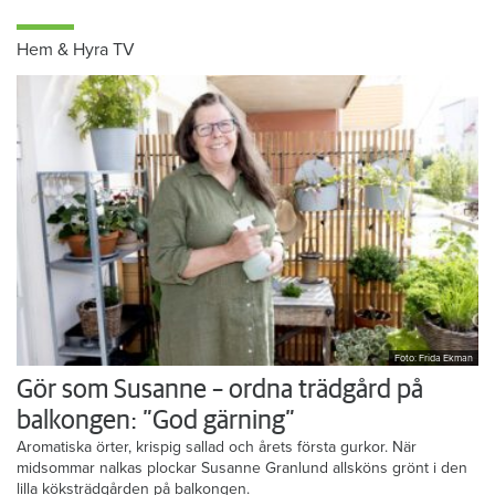
Hem & Hyra TV
Foto: Frida Ekman
Gör som Susanne – ordna trädgård på
balkongen: ”God gärning”
Aromatiska örter, krispig sallad och årets första gurkor. När
midsommar nalkas plockar Susanne Granlund allsköns grönt i den
lilla köksträdgården på balkongen.