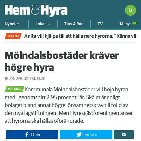
Meny
Nyheter
Lokalt
Tips & Råd
TV
Anita vill hjälpa till att hålla nere hyrorna: "Känns vik
JUST NU
Mölndalsbostäder kräver
högre hyra
19 JANUARI 2011
KL 14:38
​Kommunala Mölndalsbostäder vill höja hyran
MÖLNDAL
med i genomsnitt 2,95 procent i år. Skälet är enligt
bolaget bland annat högre lönsamhetskrav till följd av
den nya lagstiftningen. Men Hyresgästföreningen anser
att hyrorna ska hållas oförändrade.
Dela
Tweeta