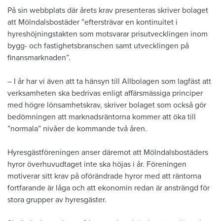
​På sin webbplats där årets krav presenteras skriver bolaget
att Mölndalsbostäder ”eftersträvar en kontinuitet i
hyreshöjningstakten som motsvarar prisutvecklingen inom
bygg- och fastighetsbranschen samt utvecklingen på
finansmarknaden”.
– I år har vi även att ta hänsyn till Allbolagen som lagfäst att
verksamheten ska bedrivas enligt affärsmässiga principer
med högre lönsamhetskrav, skriver bolaget som också gör
bedömningen att marknadsräntorna kommer att öka till
”normala” nivåer de kommande två åren.
Hyresgästföreningen anser däremot att Mölndalsbostäders
hyror överhuvudtaget inte ska höjas i år. Föreningen
motiverar sitt krav på oförändrade hyror med att räntorna
fortfarande är låga och att ekonomin redan är ansträngd för
stora grupper av hyresgäster.