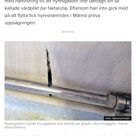
med hänvisning till att hyresgästen inte iakttagit sin så
kallade vårdplikt (se faktaruta). Eftersom han inte gick med
på att flytta fick hyresnämnden i Malmö pröva
uppsägningen.
Foto: Hyresnämnden
Foto: Hyresnämnden
Hyresgästen borde ha upptäckt och larmat om glipan i duschväggen, menar
domstolarna.