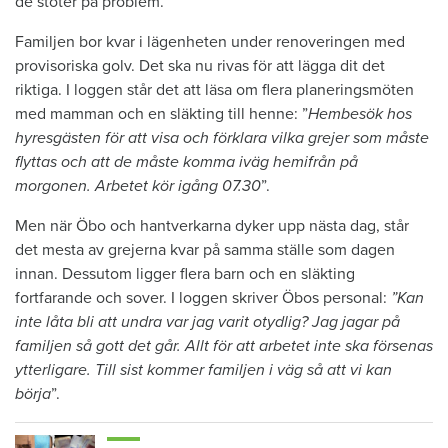
de stöter på problem.
Familjen bor kvar i lägenheten under renoveringen med
provisoriska golv. Det ska nu rivas för att lägga dit det
riktiga. I loggen står det att läsa om flera planeringsmöten
med mamman och en släkting till henne: ”
Hembesök hos
hyresgästen för att visa och förklara vilka grejer som måste
flyttas och att de måste komma iväg hemifrån på
morgonen. Arbetet kör igång 07.30
”.
Men när Öbo och hantverkarna dyker upp nästa dag, står
det mesta av grejerna kvar på samma ställe som dagen
innan. Dessutom ligger flera barn och en släkting
fortfarande och sover. I loggen skriver Öbos personal:
”Kan
inte låta bli att undra var jag varit otydlig? Jag jagar på
familjen så gott det går. Allt för att arbetet inte ska försenas
ytterligare. Till sist kommer familjen i väg så att vi kan
börja
”.