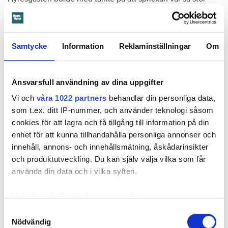
som den var och satt där den satt ha insett att den kunde
medföra större problem, menar hyresnämnden.
Samtycke
Information
Reklaminställningar
Om
Får mer tid på sig att flytta
Beslutet överklagades till
Svea hovrätt
som nu har kommit
med ett beslut. Den enda ändringen är att hyresgästen får
Ansvarsfull användning av dina uppgifter
längre tid på sig att flytta – något som hyresvärden inför
Vi och
våra 1022 partners
behandlar din personliga data,
domen sagt sig villig att gå med på. Innan 2 november i år
som t.ex. ditt IP-nummer, och använder teknologi såsom
ska hyresgästen ha flyttat ut.
cookies för att lagra och få tillgång till information på din
enhet för att kunna tillhandahålla personliga annonser och
Svea hovrätts beslut kan inte överklagas.
innehåll, annons- och innehållsmätning, åskådarinsikter
och produktutveckling. Du kan själv välja vilka som får
Läs också
använda din data och i vilka syften.
Så undviker du mögel – fyra riskplatser i lägenheten: ”Måste städa bort”
Med din tillåtelse skulle vi även vilja:
Samla in information om din geografiska plats
Samtyckesval
Fakta:
Värden måste få veta om skador – så säger lagen
Nödvändig
som kan ha en noggrannhet på upp till flera meter