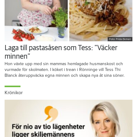
Foto: Frida Ekman
Laga till pastasåsen som Tess: ”Väcker
minnen”
Hon växte upp med sin mammas hemlagade husmanskost och
vurmade för skolmaten. I köket i trean i Rönninge vill Tess Thi
Blanck återuppväcka egna minnen och skapa nya åt sina söner.
Krönikor