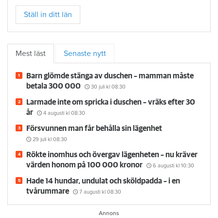
Ställ in ditt län
Mest läst
Senaste nytt
Barn glömde stänga av duschen – mamman måste
betala 300 000
30 juli
kl 08:30
Larmade inte om spricka i duschen – vräks efter 30
år
4 augusti
kl 08:30
Försvunnen man får behålla sin lägenhet
29 juli
kl 08:30
Rökte inomhus och övergav lägenheten – nu kräver
värden honom på 100 000 kronor
6 augusti
kl 10:30
Hade 14 hundar, undulat och sköldpadda – i en
tvårummare
7 augusti
kl 08:30