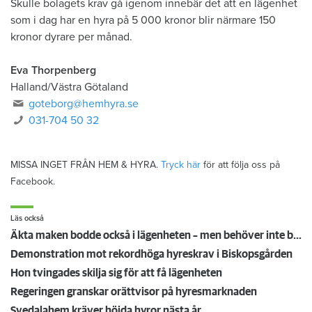
Skulle bolagets krav gå igenom innebär det att en lägenhet
som i dag har en hyra på 5 000 kronor blir närmare 150
kronor dyrare per månad.
Eva Thorpenberg
Halland/Västra Götaland
goteborg@hemhyra.se
031-704 50 32
MISSA INGET FRÅN HEM & HYRA.
Tryck här
för att följa oss på
Facebook.
Läs också
Äkta maken bodde också i lägenheten – men behöver inte betala hyra enligt lag
Demonstration mot rekordhöga hyreskrav i Biskopsgården
Hon tvingades skilja sig för att få lägenheten
Regeringen granskar orättvisor på hyresmarknaden
Svedalahem kräver höjda hyror nästa år