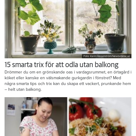
Foto: Karin Hasselström/Newbotanic.se
15 smarta trix för att odla utan balkong
Drömmer du om en grönskande oas i vardagsrummet, en örtagård i
köket eller kanske en välsmakande gurkgardin i fönstret? Med
några smarta tips och trix kan du skapa ett vackert, prunkande hem
– helt utan balkong.