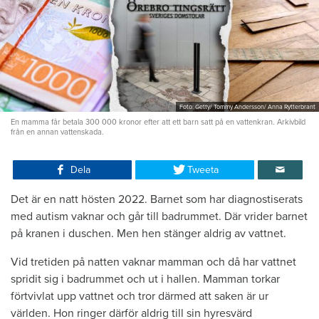
Foto: Getty/ Tommy Andersson/ Anna Rytterbrant
En mamma får betala 300 000 kronor efter att ett barn satt på en vattenkran. Arkivbild
från en annan vattenskada.
Dela
Tweeta
Det är en natt hösten 2022. Barnet som har diagnostiserats
med autism vaknar och går till badrummet. Där vrider barnet
på kranen i duschen. Men hen stänger aldrig av vattnet.
Vid tretiden på natten vaknar mamman och då har vattnet
spridit sig i badrummet och ut i hallen. Mamman torkar
förtvivlat upp vattnet och tror därmed att saken är ur
världen. Hon ringer därför aldrig till sin hyresvärd