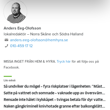
Anders Eeg-Olofsson
lokalredaktör
–
Norra Skåne och Södra Halland
anders.eeg-olofsson@hemhyra.se
010-459 17 12
MISSA INGET FRÅN HEM & HYRA.
Tryck här
för att följa oss på
Facebook.
Läs också
Så undviker du mögel – fyra riskplatser i lägenheten: ”Måste städa bort”
Satte på vattnet och somnade – vaknade upp av översvämning hos grannen
Rensade inte hålet i kylskåpet – tvingas betala för dyr vattenskada
Naken gängkriminell knivhotade granne efter balkongklättring