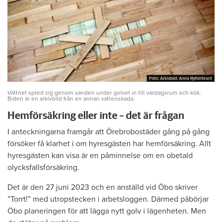
Foto: Arkivbild: Anna Rytterbrant
Foto: Arkivbild: Anna Rytterbrant
Vattnet spred sig genom sanden under golvet in till vardagsrum och kök.
Biden är en arkivbild från en annan vattenskada.
Hemförsäkring eller inte – det är frågan
I anteckningarna framgår att Örebrobostäder gång på gång
försöker få klarhet i om hyresgästen har hemförsäkring. Allt
hyresgästen kan visa är en påminnelse om en obetald
olycksfallsförsäkring.
Det är den 27 juni 2023 och en anställd vid Öbo skriver
”Torrt!” med utropstecken i arbetsloggen. Därmed påbörjar
Öbo planeringen för att lägga nytt golv i lägenheten. Men