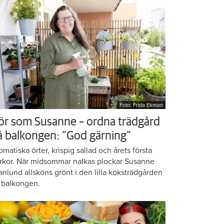
Foto: Frida Ekman
ör som Susanne – ordna trädgård
å balkongen: ”God gärning”
omatiska örter, krispig sallad och årets första
rkor. När midsommar nalkas plockar Susanne
anlund allsköns grönt i den lilla köksträdgården
 balkongen.