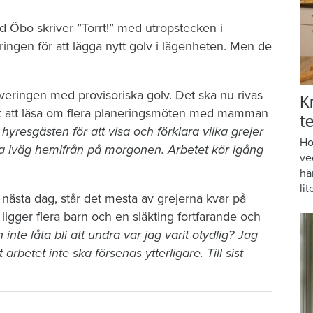
d Öbo skriver ”Torrt!” med utropstecken i
ngen för att lägga nytt golv i lägenheten. Men de
veringen med provisoriska golv. Det ska nu rivas
K
r det att läsa om flera planeringsmöten med mamman
te
resgästen för att visa och förklara vilka grejer
Ho
a iväg hemifrån på morgonen. Arbetet kör igång
ve
hä
lit
ästa dag, står det mesta av grejerna kvar på
gger flera barn och en släkting fortfarande och
 inte låta bli att undra var jag varit otydlig? Jag
t arbetet inte ska försenas ytterligare. Till sist