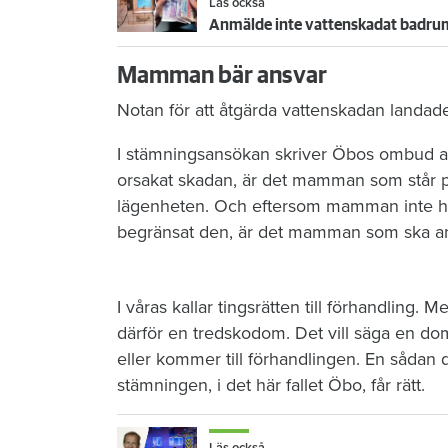
Läs också
Anmälde inte vattenskadat badrum
Mamman bär ansvar
Notan för att åtgärda vattenskadan landad
I stämningsansökan skriver Öbos ombud at
orsakat skadan, är det mamman som står p
lägenheten. Och eftersom mamman inte har 
begränsat den, är det mamman som ska ans
I våras kallar tingsrätten till förhandling
därför en tredskodom. Det vill säga en do
eller kommer till förhandlingen. En sådan 
stämningen, i det här fallet Öbo, får rätt.
Läs också