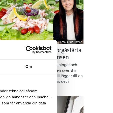
Foto: Frida Ekman
essi älskar Victorias smörgåstårta
 trots den galna ingrediensen
rmbrödsskivor i rader, krämiga fyllningar och
Om
ispiga grönsaker. Det är basen i den svenska
assikern smörgåstårta. Victoria Lalli lägger till en
ecialingrediens – och ändå vattnas det i
nnen på självaste Messi.
änder teknologi såsom
rsonliga annonser och innehåll,
a som får använda din data