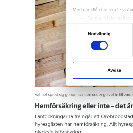
Med din tillåtelse skulle vi äve
Samla in information 
Identifiera din enhet 
Samtyckesval
Ta reda på mer om hur dina pe
Nödvändig
eller dra tillbaka ditt samtyc
Vi använder enhetsidentifierar
sociala medier och analysera 
till de sociala medier och a
Avvisa
med annan information som du 
Vattnet spred sig genom sanden under golvet in till vard
Hemförsäkring eller inte – det ä
I anteckningarna framgår att Örebrobostäd
hyresgästen har hemförsäkring. Allt hyres
olycksfallsförsäkring.