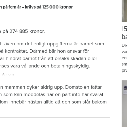
 på fem år – krävs på 125 000 kronor
15
e på 274 885 kronor.
b
t även om det enligt uppgifterna är barnet som
Dr
å kontraktet. Därmed bär hon ansvar för
va
en
hindrat barnet från att orsaka skadan eller
sm
es vara vållande och betalningsskyldig.
pr
. Men mamman dyker aldrig upp. Domstolen fattar
m som kan meddelas när en part inte har svarat
dom innebär nästan alltid att den som står bakom