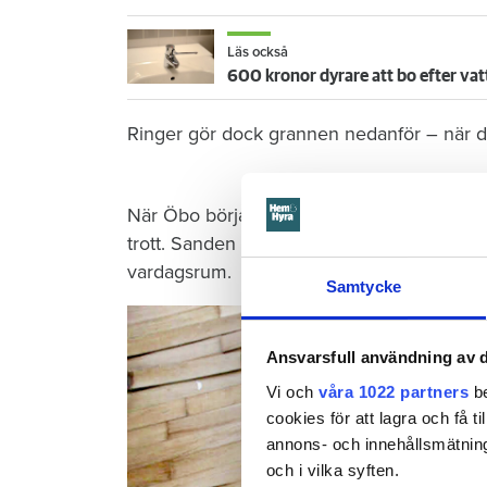
Läs också
600 kronor dyrare att bo efter vat
Ringer gör dock grannen nedanför – när de
När Öbo börjar undersöka skadan i januari 
trott. Sanden under golvet har sugit upp vat
vardagsrum.
Samtycke
Ansvarsfull användning av d
Vi och
våra 1022 partners
be
cookies för att lagra och få t
annons- och innehållsmätning
och i vilka syften.