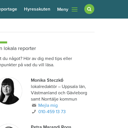
eportage
Hyresakuten
Meny
n lokala reporter
t du något? Hör av dig med tips eller
npunkter på vad du vill läsa.
Monika Steczkó
lokalredaktör
–
Uppsala län,
Västmanland och Gävleborg
samt Norrtälje kommun
Mejla mig
010-459 13 73
Petra Marandi Roos