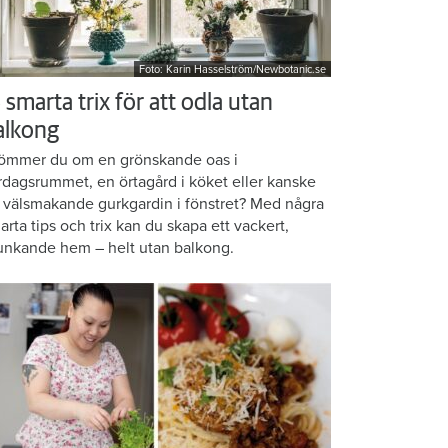
Foto: Karin Hasselström/Newbotanic.se
 smarta trix för att odla utan
alkong
ömmer du om en grönskande oas i
rdagsrummet, en örtagård i köket eller kanske
 välsmakande gurkgardin i fönstret? Med några
arta tips och trix kan du skapa ett vackert,
unkande hem – helt utan balkong.