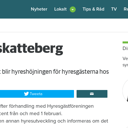
Nyheter
Lokalt
Tips & Råd
TV
R
enare: "Flera fina fördelar med att dela bostad"
6 augusti
kl 12:00
skatteberg
Di
Ve
sy
 blir hyreshöjningen för hyresgästerna hos
Tweeta
fter förhandling med Hyresgästföreningen
ent från och med 1 februari.
en annan hyresutveckling och informeras om det