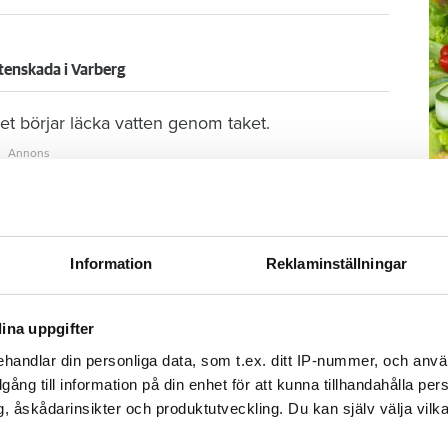
tenskada i Varberg
t börjar läcka vatten genom taket.
2023 visar det sig att den är större än man först
M
tnet så att det spridit sig in i både kök och
–
Fo
Information
Reklaminställningar
kr
kl
sp
ina uppgifter
mu
handlar din personliga data, som t.ex. ditt IP-nummer, och anv
illgång till information på din enhet för att kunna tillhandahålla pe
, åskådarinsikter och produktutveckling. Du kan själv välja vilk