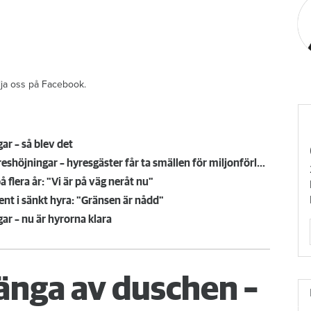
ölja oss på Facebook.
ar – så blev det
Eftersatt underhåll plus en av landets högsta hyreshöjningar – hyresgäster får ta smällen för miljonförlusterna
å flera år: "Vi är på väg neråt nu"
t i sänkt hyra: "Gränsen är nådd"
ar – nu är hyrorna klara
änga av duschen –