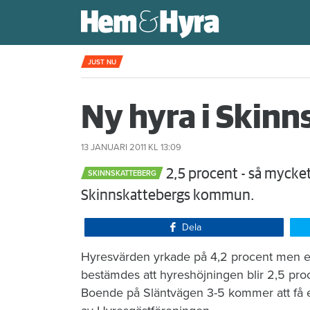
Kompisdealen blev verklighet – 40 år s
JUST NU
Ny hyra i Skinn
13 JANUARI 2011
KL 13:09
2,5 procent - så mycket
SKINNSKATTEBERG
Skinnskattebergs kommun.
Dela
Hyresvärden yrkade på 4,2 procent men e
bestämdes att hyreshöjningen blir 2,5 proc
Boende på Släntvägen 3-5 kommer att få 