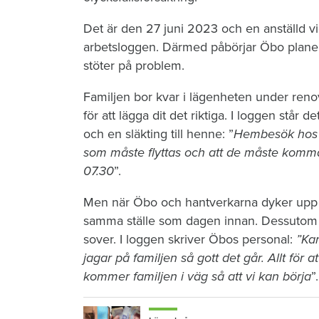
Det är den 27 juni 2023 och en anställd vi
arbetsloggen. Därmed påbörjar Öbo planeri
stöter på problem.
Familjen bor kvar i lägenheten under reno
för att lägga dit det riktiga. I loggen stå
och en släkting till henne: ”
Hembesök hos hy
som måste flyttas och att de måste komm
07.30
”.
Men när Öbo och hantverkarna dyker upp n
samma ställe som dagen innan. Dessutom li
sover. I loggen skriver Öbos personal:
”Kan
jagar på familjen så gott det går. Allt för at
kommer familjen i väg så att vi kan börja
”.