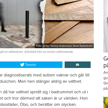
Foto: Getty/ Tommy Andersson/ Anna Rytterbrant
 på en vattenkran. Arkivbild från en annan vattenskada.
G
Tweeta
p
Ar
r diagnostiserats med autism vaknar och går till
gu
duschen. Men hen stänger aldrig av vattnet.
Gr
på
då har vattnet spridit sig i badrummet och ut i
et och tror därmed att saken är ur världen. Hon
brobostäder, Öbo, och berättar om olyckan.