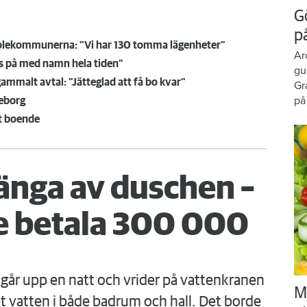
G
p
skolekommunerna: ”Vi har 130 tomma lägenheter”
Ar
ls på med namn hela tiden”
gu
mmalt avtal: "Jätteglad att få bo kvar"
Gr
på
teborg
tt boende
änga av duschen –
 betala 300 000
går upp en natt och vrider på vattenkranen
M
 vatten i både badrum och hall. Det borde