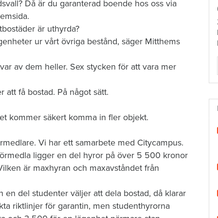
undsvall? Då är du garanterad boende hos oss via
hemsida.
tbostäder är uthyrda?
ägenheter ur vårt övriga bestånd, säger Mitthems
ar av dem heller. Sex stycken för att vara mer
 att få bostad. På något sätt.
 det kommer säkert komma in fler objekt.
förmedlare. Vi har ett samarbete med Citycampus.
förmedla ligger en del hyror på över 5 500 kronor
Vilken är maxhyran och maxavståndet från
 en del studenter väljer att dela bostad, då klarar
kta riktlinjer för garantin, men studenthyrorna