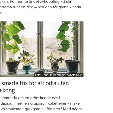
ckan. För henne är det avkoppling att slå
nderna runt en deg – och den får gärna kladda
e.
Foto: Karin Hasselström/Newbotanic.se
 smarta trix för att odla utan
alkong
ömmer du om en grönskande oas i
rdagsrummet, en örtagård i köket eller kanske
 välsmakande gurkgardin i fönstret? Med några