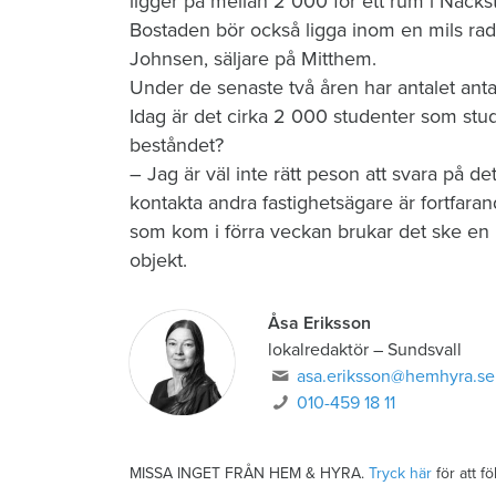
ligger på mellan 2 000 för ett rum i Nack
Bostaden bör också ligga inom en mils radi
Johnsen, säljare på Mitthem.
Under de senaste två åren har antalet anta
Idag är det cirka 2 000 studenter som stude
beståndet?
– Jag är väl inte rätt peson att svara på det,
kontakta andra fastighetsägare är fortfar
som kom i förra veckan brukar det ske en
objekt.
Åsa Eriksson
lokalredaktör
–
Sundsvall
asa.eriksson@hemhyra.se
010-459 18 11
MISSA INGET FRÅN HEM & HYRA.
Tryck här
för att f