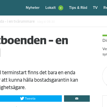
Nyheter
Lokalt
Tips & Råd
TV
R
enare: "Flera fina fördelar med att dela bostad"
Igår kl 12:00
tboenden – en
Di
Ve
l
sy
ll terminstart finns det bara en enda
 att kunna hålla bostadsgarantin kan
ighetsägare.
Tweeta