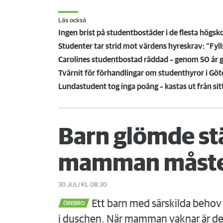
Läs också
Ingen brist på studentbostäder i de flesta hög
Studenter tar strid mot värdens hyreskrav: ”Fyl
Carolines studentbostad räddad – genom 50 år ga
Tvärnit för förhandlingar om studenthyror i Gö
Lundastudent tog inga poäng – kastas ut från si
Barn glömde st
mamman måste
30 JULI
KL 08:30
Ett barn med särskilda behov 
ÖREBRO
i duschen. När mamman vaknar är det