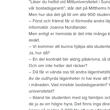
​”Läser du heltid vid Mittuniversitetet i S
vår bostadsgaranti”, står det på Mitthems 
Men hur ska det gå till om alla 900 studen
– Först och främst får vi förmedla andra l
informatör Joanna Nordlander.
Men enligt er hemsida är det inte många kv
exakt.
– Vi kommer att kunna hjälpa alla studenter
Ja, hur då?
– En del kontrakt blir aldrig påskrivna, så
Och om inte heller det räcker?
– Då får vi vända oss till andra lägenhets
Av de outhyrda lägenheter ni har kvar att 
i månaden. Vad innebär bostadsgarantin? 
universitetet?
– Ibland tar studenten med sig familjen och
de ju av en högre hyra. Det finns inga dire