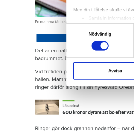
Med din tillåtelse skulle vi äve
Samla in information 
En mamma får betala 300 000 kronor efter att ett barn satt
Identifiera din enhet 
Samtyckesval
Ta reda på mer om hur dina pe
Nödvändig
Dela
eller dra tillbaka ditt samtyc
Det är en natt hösten 2022. Barnet som ha
Vi använder enhetsidentifierar
badrummet. Där vrider barnet på kranen i 
sociala medier och analysera 
till de sociala medier och a
Avvisa
Vid tretiden på natten vaknar mamman och 
med annan information som du 
hallen. Mamman torkar förtvivlat upp vattn
ringer därför aldrig till sin hyresvärd Öre
Läs också
600 kronor dyrare att bo efter vat
Ringer gör dock grannen nedanför – när de