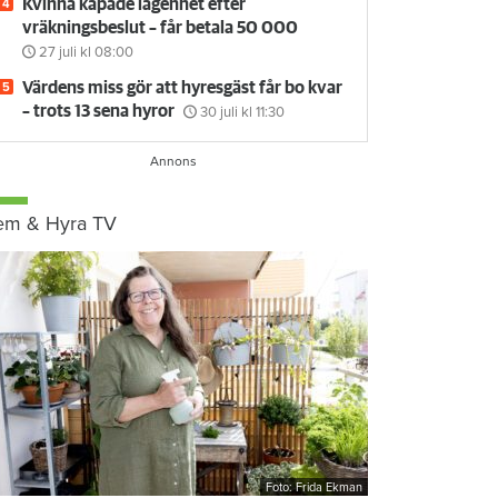
Kvinna kapade lägenhet efter
vräkningsbeslut – får betala 50 000
27 juli
kl 08:00
Värdens miss gör att hyresgäst får bo kvar
– trots 13 sena hyror
30 juli
kl 11:30
em & Hyra TV
Foto: Frida Ekman