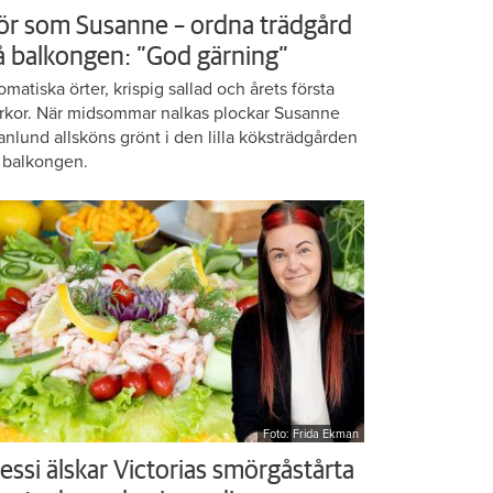
ör som Susanne – ordna trädgård
å balkongen: ”God gärning”
omatiska örter, krispig sallad och årets första
rkor. När midsommar nalkas plockar Susanne
anlund allsköns grönt i den lilla köksträdgården
 balkongen.
Foto: Frida Ekman
essi älskar Victorias smörgåstårta