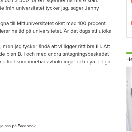
sta och 3 500 för en lägenhet närmare stan.
e från universitetet tycker jag, säger Jenny
gna till Mittuniversitetet ökat med 100 procent.
rar heltid på universitetet. Är det dags att utöka
 men jag tycker ändå att vi ligger rätt bra till. Att
ande plan B. I och med andra antagningsbeskedet
H
 rockad som innebär avbokningar och nya lediga
ölja oss på Facebook.