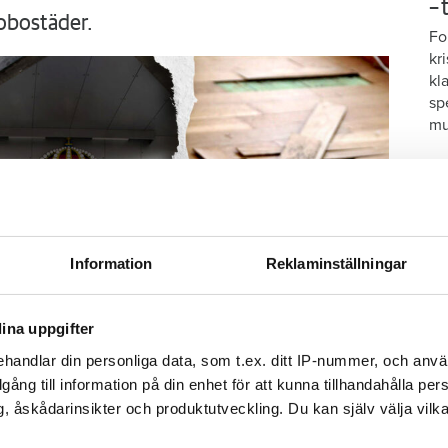
–
obostäder.
Fo
kr
kl
sp
mu
Information
Reklaminställningar
ina uppgifter
handlar din personliga data, som t.ex. ditt IP-nummer, och anv
illgång till information på din enhet för att kunna tillhandahålla pe
S
, åskådarinsikter och produktutveckling. Du kan själv välja vilk
ä