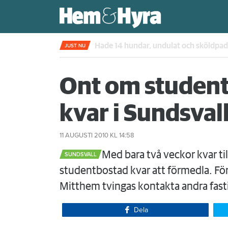
Kompisdealen blev verklighet – 40 år s
JUST NU
Ont om studen
kvar i Sundsval
11 AUGUSTI 2010
KL 14:58
​Med bara två veckor kvar ti
SUNDSVALL
studentbostad kvar att förmedla. För
Mitthem tvingas kontakta andra fast
Dela