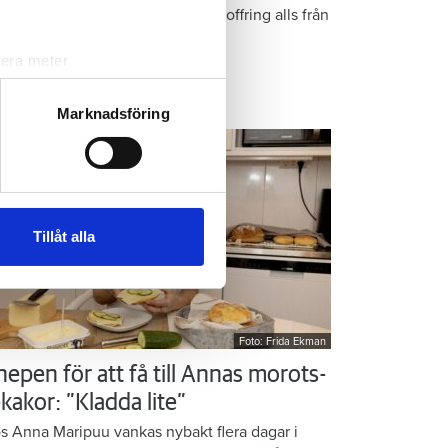
epen är enkla: ”Det är ingen uppoffring alls från
n sida”, säger Kristin Rydberg.
lera meter
ryck)
ps & Råd
ljsektionen
. Du kan ändra
Marknadsföring
andahålla funktioner för
n information från din enhet
 tur kombinera informationen
Tillåt alla
deras tjänster.
Foto: Frida Ekman
nepen för att få till Annas morots-
kakor: ”Kladda lite”
s Anna Maripuu vankas nybakt flera dagar i