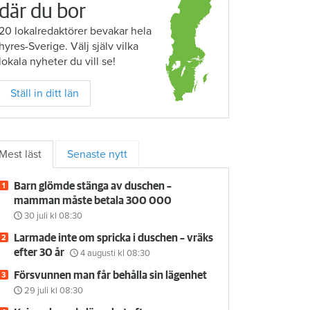
där du bor
20 lokalredaktörer bevakar hela
hyres-Sverige. Välj själv vilka
lokala nyheter du vill se!
Ställ in ditt län
Mest läst
Senaste nytt
Barn glömde stänga av duschen –
mamman måste betala 300 000
30 juli
kl 08:30
Larmade inte om spricka i duschen – vräks
efter 30 år
4 augusti
kl 08:30
Försvunnen man får behålla sin lägenhet
29 juli
kl 08:30