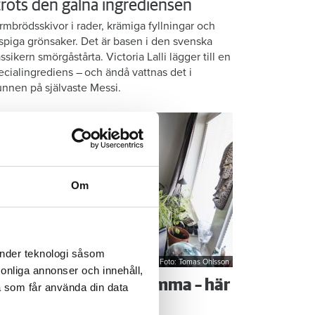
 trots den galna ingrediensen
rmbrödsskivor i rader, krämiga fyllningar och
ispiga grönsaker. Det är basen i den svenska
assikern smörgåstårta. Victoria Lalli lägger till en
ecialingrediens – och ändå vattnas det i
nnen på självaste Messi.
Om
änder teknologi såsom
Foto: Tomas Ohlsson
rsonliga annonser och innehåll,
å sparar du vatten hemma – här
a som får använda din data
r Kristins bästa tips