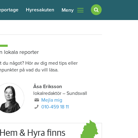
eportage
Hyresakuten
Meny
n lokala reporter
t du något? Hör av dig med tips eller
npunkter på vad du vill läsa.
Åsa Eriksson
lokalredaktör
–
Sundsvall
Mejla mig
010-459 18 11
Hem & Hyra finns