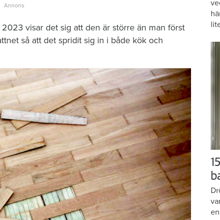
ve
hä
lit
2023 visar det sig att den är större än man först
tnet så att det spridit sig in i både kök och
15
b
Dr
va
en