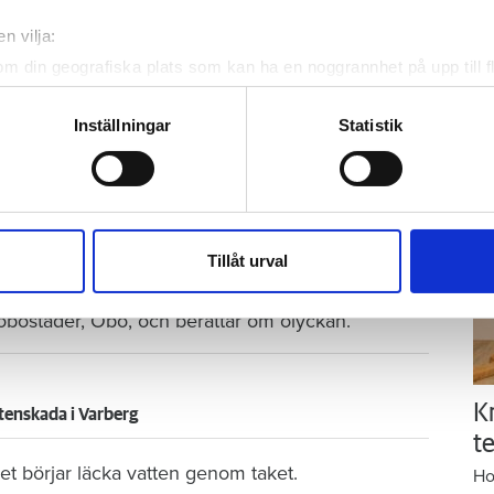
Kn
n vilja:
mi
Foto: Getty/ Tommy Andersson/ Anna Rytterbrant
om din geografiska plats som kan ha en noggrannhet på upp till f
 på en vattenkran. Arkivbild från en annan vattenskada.
genom att aktivt skanna den för specifika kännetecken (fingeravt
Ti
rsonliga uppgifter behandlas och ställ in dina preferenser i
deta
Inställningar
Statistik
Tweeta
ke när som helst från cookie-förklaringen.
r diagnostiserats med autism vaknar och går till
e för att anpassa innehållet och annonserna till användarna, tillh
duschen. Men hen stänger aldrig av vattnet.
vår trafik. Vi vidarebefordrar även sådana identifierare och anna
nnons- och analysföretag som vi samarbetar med. Dessa kan i sin
Tillåt urval
då har vattnet spridit sig i badrummet och ut i
har tillhandahållit eller som de har samlat in när du har använt 
et och tror därmed att saken är ur världen. Hon
brobostäder, Öbo, och berättar om olyckan.
K
tenskada i Varberg
te
t börjar läcka vatten genom taket.
Ho