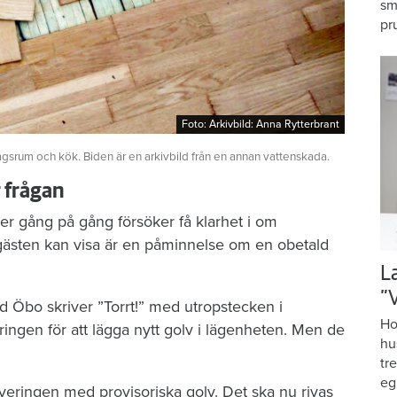
sm
pr
Foto: Arkivbild: Anna Rytterbrant
Foto: Arkivbild: Anna Rytterbrant
agsrum och kök. Biden är en arkivbild från en annan vattenskada.
r frågan
er gång på gång försöker få klarhet i om
gästen kan visa är en påminnelse om en obetald
L
”
d Öbo skriver ”Torrt!” med utropstecken i
Ho
ngen för att lägga nytt golv i lägenheten. Men de
hu
tr
eg
veringen med provisoriska golv. Det ska nu rivas