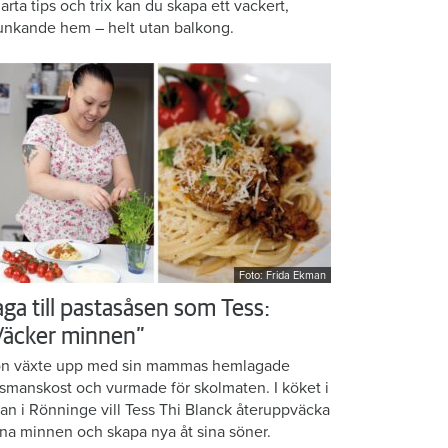
arta tips och trix kan du skapa ett vackert,
unkande hem – helt utan balkong.
Foto: Frida Ekman
aga till pastasåsen som Tess:
Väcker minnen”
n växte upp med sin mammas hemlagade
smanskost och vurmade för skolmaten. I köket i
ean i Rönninge vill Tess Thi Blanck återuppväcka
na minnen och skapa nya åt sina söner.