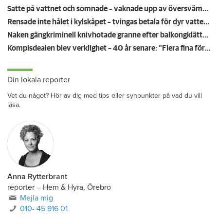
Så undviker du mögel – fyra riskplatser i lägenheten: ”Måste städa bort”
Satte på vattnet och somnade – vaknade upp av översvämning hos grannen
Rensade inte hålet i kylskåpet – tvingas betala för dyr vattenskada
Naken gängkriminell knivhotade granne efter balkongklättring
Kompisdealen blev verklighet – 40 år senare: "Flera fina fördelar med att dela bostad"
Din lokala reporter
Vet du något? Hör av dig med tips eller synpunkter på vad du vill
läsa.
Anna Rytterbrant
reporter
–
Hem & Hyra, Örebro
Mejla mig