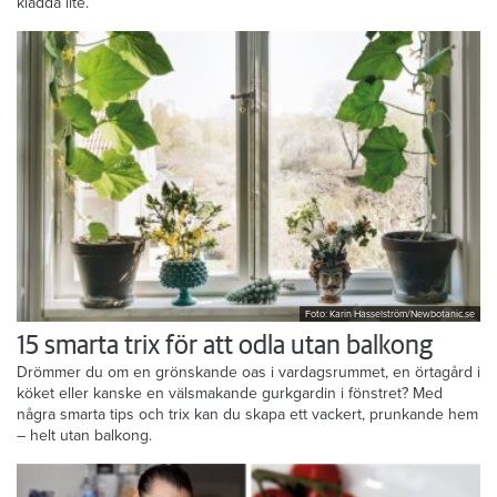
är det avkoppling att slå händerna runt en deg – och den får gärna
kladda lite.
Foto: Karin Hasselström/Newbotanic.se
15 smarta trix för att odla utan balkong
Drömmer du om en grönskande oas i vardagsrummet, en örtagård i
köket eller kanske en välsmakande gurkgardin i fönstret? Med
några smarta tips och trix kan du skapa ett vackert, prunkande hem
– helt utan balkong.