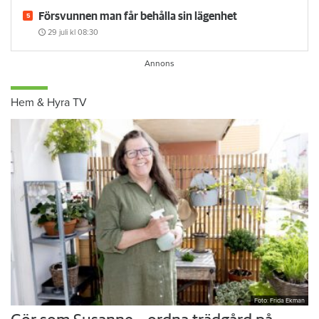
höjde priset på grund av bilköer
24 juli
kl 09:30
Försvunnen man får behålla sin lägenhet
29 juli
kl 08:30
Hem & Hyra TV
Foto: Frida Ekman