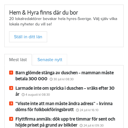
010- 45 916 01
Hem & Hyra finns där du bor
20 lokalredaktörer bevakar hela hyres-Sverige. Välj själv vilka
lokala nyheter du vill se!
Ställ in ditt län
Mest läst
Senaste nytt
Barn glömde stänga av duschen – mamman måste
betala 300 000
30 juli
kl 08:30
Larmade inte om spricka i duschen – vräks efter 30
år
4 augusti
kl 08:30
”Visste inte att man måste ändra adress” – kvinna
döms för folkbokföringsbrott
24 juli
kl 16:10
Flyttfirma anmäls: dök upp tre timmar för sent och