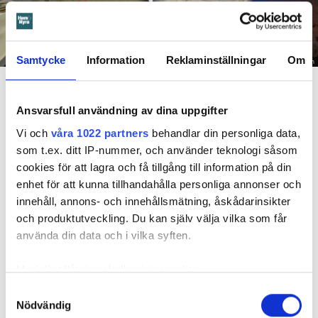
Samtycke
Information
Reklaminställningar
Om
Foto: Hyresnämnden
En inspektion visade att vatten under en längre tid läckt in genom sprickor i väggen (de
röda markeringarna) och orsakat rötskador i syllen.
Ansvarsfull användning av dina uppgifter
Dela
Tweeta
Vi och
våra 1022 partners
behandlar din personliga data,
som t.ex. ditt IP-nummer, och använder teknologi såsom
Hyresgästen har bott i lägenheten i skånska Båstad sedan
cookies för att lagra och få tillgång till information på din
1995 men måste nu flytta sedan hans kontrakt prövats både
enhet för att kunna tillhandahålla personliga annonser och
i hyresnämnden och i hovrätten.
innehåll, annons- och innehållsmätning, åskådarinsikter
och produktutveckling. Du kan själv välja vilka som får
Skada upptäcktes av hantverkare
använda din data och i vilka syften.
Det var när hyresvärdens hantverkare skulle byta ett
duschmunstycke under hösten förra året som en spricka i
Med din tillåtelse skulle vi även vilja:
plastmattan på väggen i duschen upptäcktes. Strax efter
Samla in information om din geografiska plats
Samtyckesval
detta lät värden ett företag göra en besiktning av
Nödvändig
som kan ha en noggrannhet på upp till flera meter