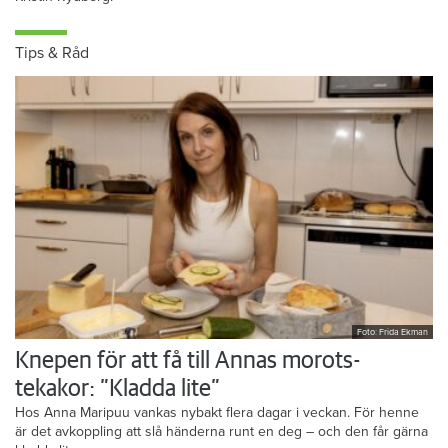
Knepen är enkla: ”Det är ingen uppoffring alls från min sida”, säger
Kristin Rydberg.
Tips & Råd
Foto: Frida Ekman
Knepen för att få till Annas morots-
tekakor: ”Kladda lite”
Hos Anna Maripuu vankas nybakt flera dagar i veckan. För henne