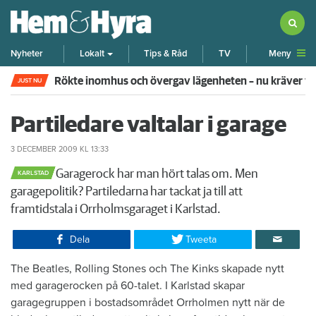
Meny
Nyheter
Lokalt
Tips & Råd
TV
Rökte inomhus och övergav lägenheten – nu kräver 
JUST NU
Partiledare valtalar i garage
3 DECEMBER 2009
KL 13:33
​Garagerock har man hört talas om. Men
KARLSTAD
garagepolitik? Partiledarna har tackat ja till att
framtidstala i Orrholmsgaraget i Karlstad.
Dela
Tweeta
​The Beatles, Rolling Stones och The Kinks skapade nytt
med garagerocken på 60-talet. I Karlstad skapar
garagegruppen i bostadsområdet Orrholmen nytt när de