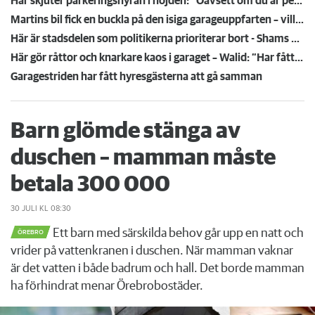
Här skjuter parkeringshyran i höjden: ”Oavsett om du är pensionär eller arbetar – det är mycket pengar”
Martins bil fick en buckla på den isiga garageuppfarten – vill att värden ska betala
Här är stadsdelen som politikerna prioriterar bort - Shams område blir allt tystare
Här gör råttor och knarkare kaos i garaget – Walid: ”Har fått städa undan sprutor”
Garagestriden har fått hyresgästerna att gå samman
Barn glömde stänga av
duschen – mamman måste
betala 300 000
30 JULI
KL 08:30
Ett barn med särskilda behov går upp en natt och
ÖREBRO
vrider på vattenkranen i duschen. När mamman vaknar
är det vatten i både badrum och hall. Det borde mamman
ha förhindrat menar Örebrobostäder.