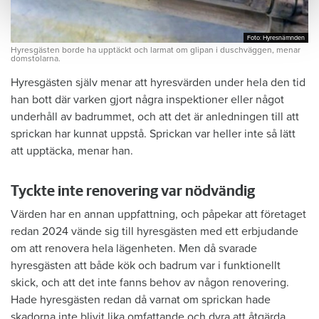
Foto: Hyresnämnden
Foto: Hyresnämnden
Hyresgästen borde ha upptäckt och larmat om glipan i duschväggen, menar
domstolarna.
Hyresgästen själv menar att hyresvärden under hela den tid
han bott där varken gjort några inspektioner eller något
underhåll av badrummet, och att det är anledningen till att
sprickan har kunnat uppstå. Sprickan var heller inte så lätt
att upptäcka, menar han.
Tyckte inte renovering var nödvändig
Värden har en annan uppfattning, och påpekar att företaget
redan 2024 vände sig till hyresgästen med ett erbjudande
om att renovera hela lägenheten. Men då svarade
hyresgästen att både kök och badrum var i funktionellt
skick, och att det inte fanns behov av någon renovering.
Hade hyresgästen redan då varnat om sprickan hade
skadorna inte blivit lika omfattande och dyra att åtgärda,