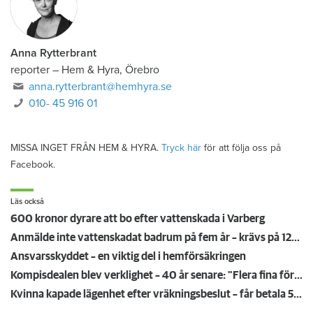
Anna Rytterbrant
reporter
–
Hem & Hyra, Örebro
anna.rytterbrant@hemhyra.se
010- 45 916 01
MISSA INGET FRÅN HEM & HYRA.
Tryck här
för att följa oss på
Facebook.
Läs också
600 kronor dyrare att bo efter vattenskada i Varberg
Anmälde inte vattenskadat badrum på fem år – krävs på 125 000 kronor
Ansvarsskyddet – en viktig del i hemförsäkringen
Kompisdealen blev verklighet – 40 år senare: "Flera fina fördelar med att dela bostad"
Kvinna kapade lägenhet efter vräkningsbeslut – får betala 50 000