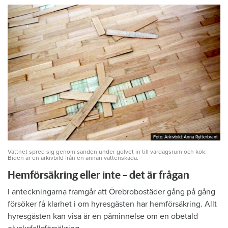
Foto: Arkivbild: Anna Rytterbrant
Foto: Arkivbild: Anna Rytterbrant
Vattnet spred sig genom sanden under golvet in till vardagsrum och kök.
Biden är en arkivbild från en annan vattenskada.
Hemförsäkring eller inte – det är frågan
I anteckningarna framgår att Örebrobostäder gång på gång
försöker få klarhet i om hyresgästen har hemförsäkring. Allt
hyresgästen kan visa är en påminnelse om en obetald