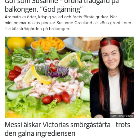
Gör som Susanne – ordna trädgård på
balkongen: ”God gärning”
Aromatiska örter, krispig sallad och årets första gurkor. När
midsommar nalkas plockar Susanne Granlund allsköns grönt i den
lilla köksträdgården på balkongen.
Foto: Frida Ekman
Messi älskar Victorias smörgåstårta – trots