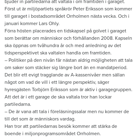
bjuder in partiledarna att valtala i om framtiden i garaget.
Först ut är miljöpartiets språkrör Peter Eriksson som kommer
till garaget i bostadsområdet Orrholmen nästa vecka. Och i
januari kommer Lars Ohly.
Förra hösten placerades en tidskapsel på golvet i garaget
som berättar om människor och förhållanden 2008. Kapseln
ska öppnas om tvåhundra år och med anledning av det
tidsperspektivet ska valtalen handla om framtiden.
– Politiker på den nivån får nästan aldrig möjligheten att tala
om saker som stäcker sig längre bort än en mandatperiod.
Det blir ett evigt tragglande av A-kassenivåer men sällan
något om vad de vill i ett längre perspektiv, säger
hyresgästen Torbjörn Eriksson som är aktiv i garagegruppen.
Att det är i ett garage de ska valtala tror han lockar
partiledarna.
– De är vana att tala i föreläsningssalar men nu kommer de
till det som är människors vardag.
Han tror att partiledarnas besök kommer att stärka de
boende i miljonprogramsområdet Orrholmen.