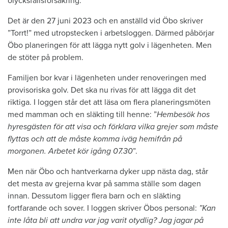
olycksfallsförsäkring.
Det är den 27 juni 2023 och en anställd vid Öbo skriver
”Torrt!” med utropstecken i arbetsloggen. Därmed påbörjar
Öbo planeringen för att lägga nytt golv i lägenheten. Men
de stöter på problem.
Familjen bor kvar i lägenheten under renoveringen med
provisoriska golv. Det ska nu rivas för att lägga dit det
riktiga. I loggen står det att läsa om flera planeringsmöten
med mamman och en släkting till henne: ”
Hembesök hos
hyresgästen för att visa och förklara vilka grejer som måste
flyttas och att de måste komma iväg hemifrån på
morgonen. Arbetet kör igång 07.30
”.
Men när Öbo och hantverkarna dyker upp nästa dag, står
det mesta av grejerna kvar på samma ställe som dagen
innan. Dessutom ligger flera barn och en släkting
fortfarande och sover. I loggen skriver Öbos personal:
”Kan
inte låta bli att undra var jag varit otydlig? Jag jagar på