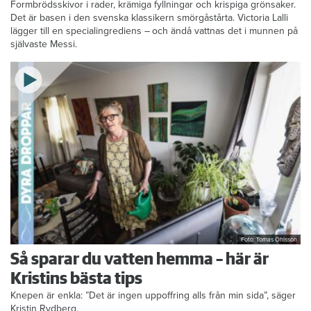
den galna ingrediensen
Formbrödsskivor i rader, krämiga fyllningar och krispiga grönsaker.
Det är basen i den svenska klassikern smörgåstårta. Victoria Lalli
lägger till en specialingrediens – och ändå vattnas det i munnen på
självaste Messi.
Foto: Tomas Ohlsson
Så sparar du vatten hemma – här är
Kristins bästa tips