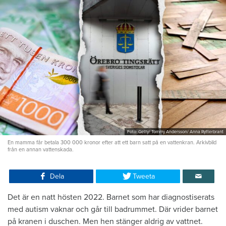
Foto: Getty/ Tommy Andersson/ Anna Rytterbrant
En mamma får betala 300 000 kronor efter att ett barn satt på en vattenkran. Arkivbild
från en annan vattenskada.
Dela
Tweeta
Det är en natt hösten 2022. Barnet som har diagnostiserats
med autism vaknar och går till badrummet. Där vrider barnet
på kranen i duschen. Men hen stänger aldrig av vattnet.