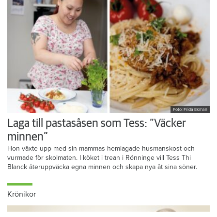
Foto: Frida Ekman
Laga till pastasåsen som Tess: ”Väcker
minnen”
Hon växte upp med sin mammas hemlagade husmanskost och
vurmade för skolmaten. I köket i trean i Rönninge vill Tess Thi
Blanck återuppväcka egna minnen och skapa nya åt sina söner.
Krönikor