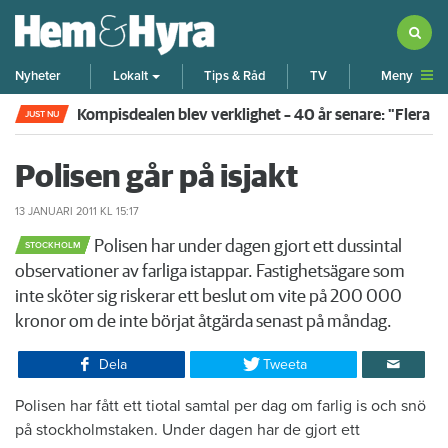
Meny
Nyheter
Lokalt
Tips & Råd
TV
Kompisdealen blev verklighet – 40 år senare: "Flera f
JUST NU
Polisen går på isjakt
13 JANUARI 2011
KL 15:17
Polisen har under dagen gjort ett dussintal
STOCKHOLM
observationer av farliga istappar. Fastighetsägare som
inte sköter sig riskerar ett beslut om vite på 200 000
kronor om de inte börjat åtgärda senast på måndag.
Dela
Tweeta
Polisen har fått ett tiotal samtal per dag om farlig is och snö
på stockholmstaken. Under dagen har de gjort ett