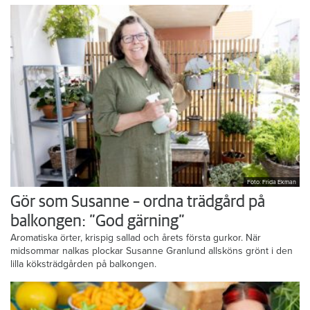
Hem & Hyra TV
Foto: Frida Ekman
Gör som Susanne – ordna trädgård på
balkongen: ”God gärning”
Aromatiska örter, krispig sallad och årets första gurkor. När
midsommar nalkas plockar Susanne Granlund allsköns grönt i den
lilla köksträdgården på balkongen.