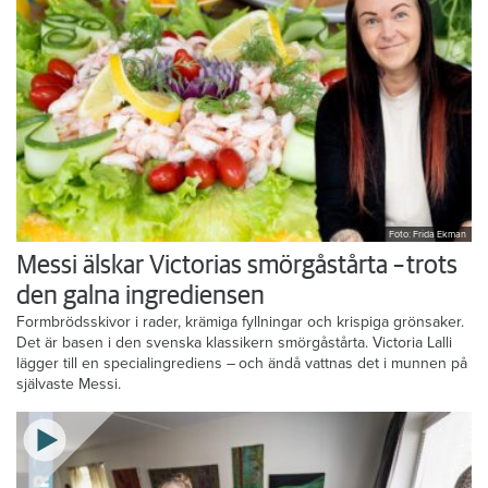
Foto: Frida Ekman
Messi älskar Victorias smörgåstårta – trots
den galna ingrediensen
Formbrödsskivor i rader, krämiga fyllningar och krispiga grönsaker.
Det är basen i den svenska klassikern smörgåstårta. Victoria Lalli
lägger till en specialingrediens – och ändå vattnas det i munnen på
självaste Messi.