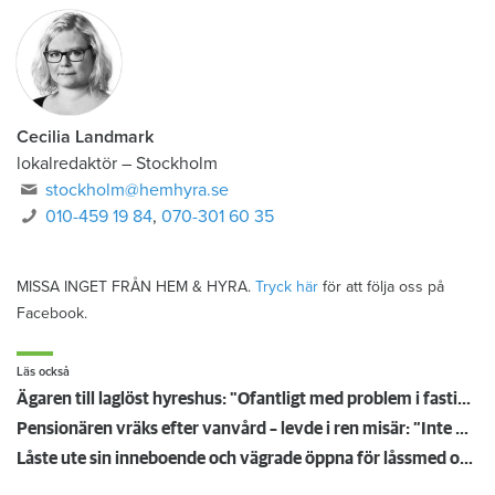
Cecilia Landmark
lokalredaktör
–
Stockholm
stockholm@hemhyra.se
010-459 19 84
,
070-301 60 35
MISSA INGET FRÅN HEM & HYRA.
Tryck här
för att följa oss på
Facebook.
Läs också
Ägaren till laglöst hyreshus: "Ofantligt med problem i fastigheten"
Pensionären vräks efter vanvård – levde i ren misär: ”Inte människovärdigt”
Låste ute sin inneboende och vägrade öppna för låssmed och polis – vräks från lägenheten