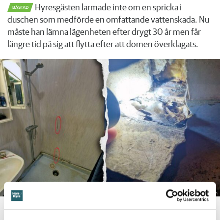
Hyresgästen larmade inte om en spricka i
BÅSTAD
duschen som medförde en omfattande vattenskada. Nu
måste han lämna lägenheten efter drygt 30 år men får
längre tid på sig att flytta efter att domen överklagats.
Foto: Hyresnämnden
En inspektion visade att vatten under en längre tid läckt in genom sprickor i väggen (de
röda markeringarna) och orsakat rötskador i syllen.