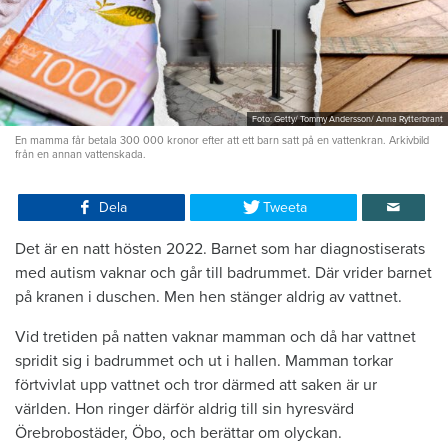
Foto: Getty/ Tommy Andersson/ Anna Rytterbrant
En mamma får betala 300 000 kronor efter att ett barn satt på en vattenkran. Arkivbild
från en annan vattenskada.
Dela
Tweeta
Det är en natt hösten 2022. Barnet som har diagnostiserats
med autism vaknar och går till badrummet. Där vrider barnet
på kranen i duschen. Men hen stänger aldrig av vattnet.
Vid tretiden på natten vaknar mamman och då har vattnet
spridit sig i badrummet och ut i hallen. Mamman torkar
förtvivlat upp vattnet och tror därmed att saken är ur
världen. Hon ringer därför aldrig till sin hyresvärd
Örebrobostäder, Öbo, och berättar om olyckan.