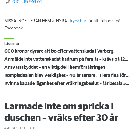
010- 45 916 01
MISSA INGET FRÅN HEM & HYRA.
Tryck här
för att följa oss på
Facebook.
Läs också
600 kronor dyrare att bo efter vattenskada i Varberg
Anmälde inte vattenskadat badrum på fem år – krävs på 125 000 kronor
Ansvarsskyddet – en viktig del i hemförsäkringen
Kompisdealen blev verklighet – 40 år senare: "Flera fina fördelar med att dela bostad"
Kvinna kapade lägenhet efter vräkningsbeslut – får betala 50 000
Larmade inte om spricka i
duschen – vräks efter 30 år
4 AUGUSTI
KL 08:30