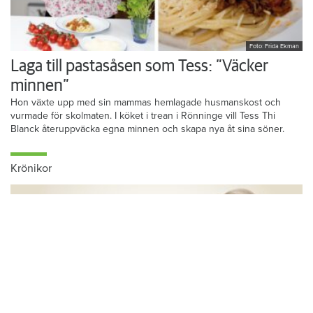
Foto: Frida Ekman
Laga till pastasåsen som Tess: ”Väcker
minnen”
Hon växte upp med sin mammas hemlagade husmanskost och
vurmade för skolmaten. I köket i trean i Rönninge vill Tess Thi
Blanck återuppväcka egna minnen och skapa nya åt sina söner.
Krönikor