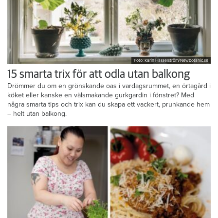
Foto: Karin Hasselström/Newbotanic.se
15 smarta trix för att odla utan balkong
Drömmer du om en grönskande oas i vardagsrummet, en örtagård i
köket eller kanske en välsmakande gurkgardin i fönstret? Med
några smarta tips och trix kan du skapa ett vackert, prunkande hem
– helt utan balkong.