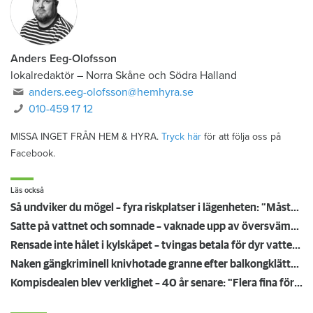
Anders Eeg-Olofsson
lokalredaktör
–
Norra Skåne och Södra Halland
anders.eeg-olofsson@hemhyra.se
010-459 17 12
MISSA INGET FRÅN HEM & HYRA.
Tryck här
för att följa oss på
Facebook.
Läs också
Så undviker du mögel – fyra riskplatser i lägenheten: ”Måste städa bort”
Satte på vattnet och somnade – vaknade upp av översvämning hos grannen
Rensade inte hålet i kylskåpet – tvingas betala för dyr vattenskada
Naken gängkriminell knivhotade granne efter balkongklättring
Kompisdealen blev verklighet – 40 år senare: "Flera fina fördelar med att dela bostad"