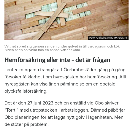
Foto: Arkivbild: Anna Rytterbrant
Foto: Arkivbild: Anna Rytterbrant
Vattnet spred sig genom sanden under golvet in till vardagsrum och kök.
Biden är en arkivbild från en annan vattenskada.
Hemförsäkring eller inte – det är frågan
I anteckningarna framgår att Örebrobostäder gång på gång
försöker få klarhet i om hyresgästen har hemförsäkring. Allt
hyresgästen kan visa är en påminnelse om en obetald
olycksfallsförsäkring.
Det är den 27 juni 2023 och en anställd vid Öbo skriver
”Torrt!” med utropstecken i arbetsloggen. Därmed påbörjar
Öbo planeringen för att lägga nytt golv i lägenheten. Men
de stöter på problem.