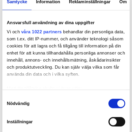
Samtycke
Information
Reklaminställningar
Om
Dela
Tweeta
Hyresgästen har bott i lägenheten i skånska Båstad sedan
Ansvarsfull användning av dina uppgifter
1995 men måste nu flytta sedan hans kontrakt prövats både
Vi och
våra 1022 partners
behandlar din personliga data,
i hyresnämnden och i hovrätten.
som t.ex. ditt IP-nummer, och använder teknologi såsom
cookies för att lagra och få tillgång till information på din
Skada upptäcktes av hantverkare
enhet för att kunna tillhandahålla personliga annonser och
innehåll, annons- och innehållsmätning, åskådarinsikter
Det var när hyresvärdens hantverkare skulle byta ett
och produktutveckling. Du kan själv välja vilka som får
duschmunstycke under hösten förra året som en spricka i
använda din data och i vilka syften.
plastmattan på väggen i duschen upptäcktes. Strax efter
detta lät värden ett företag göra en besiktning av
Med din tillåtelse skulle vi även vilja:
badrummet. Då upptäcktes att vatten läckt från den trasiga
Samla in information om din geografiska plats
Samtyckesval
svetsskarven under en längre tid och orsakat omfattande
Nödvändig
som kan ha en noggrannhet på upp till flera meter
vattenskador.
Identifiera din enhet genom att aktivt skanna den
Därför sade den privata hyresvärden upp hyreskontraktet
för specifika kännetecken (fingeravtryck)
Inställningar
med hänvisning till att hyresgästen inte iakttagit sin så
Ta reda på mer om hur dina personliga uppgifter
kallade vårdplikt (se faktaruta). Eftersom han inte gick med