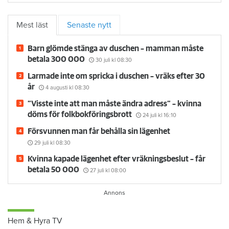
Mest läst
Senaste nytt
Barn glömde stänga av duschen – mamman måste
betala 300 000
30 juli
kl 08:30
Larmade inte om spricka i duschen – vräks efter 30
år
4 augusti
kl 08:30
”Visste inte att man måste ändra adress” – kvinna
döms för folkbokföringsbrott
24 juli
kl 16:10
Försvunnen man får behålla sin lägenhet
29 juli
kl 08:30
Kvinna kapade lägenhet efter vräkningsbeslut – får
betala 50 000
27 juli
kl 08:00