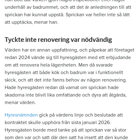
underhåll av badrummet, och att det är anledningen till att
sprickan har kunnat uppstå. Sprickan var heller inte så lätt
att upptäcka, menar han.
Tyckte inte renovering var nödvändig
Värden har en annan uppfattning, och påpekar att företaget
redan 2024 vände sig till hyresgästen med ett erbjudande
om att renovera hela lägenheten. Men då svarade
hyresgästen att både kök och badrum var i funktionellt
skick, och att det inte fanns behov av någon renovering.
Hade hyresgästen redan då varnat om sprickan hade
skadorna inte blivit lika omfattande och dyra att åtgärda,
menar värden.
Hyresnämnden
gick på värdens linje och beslutade att
kontraktet skulle upphöra från sista januari 2026.
Hyresgästen borde med tanke på att sprickan var så stor
som den var och satt där den satt ha insett att den kunde