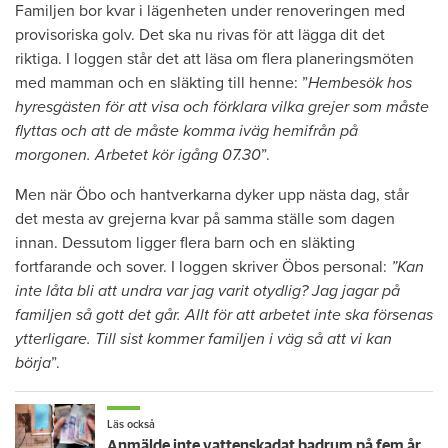
Familjen bor kvar i lägenheten under renoveringen med
provisoriska golv. Det ska nu rivas för att lägga dit det
riktiga. I loggen står det att läsa om flera planeringsmöten
med mamman och en släkting till henne: ”
Hembesök hos
hyresgästen för att visa och förklara vilka grejer som måste
flyttas och att de måste komma iväg hemifrån på
morgonen. Arbetet kör igång 07.30
”.
Men när Öbo och hantverkarna dyker upp nästa dag, står
det mesta av grejerna kvar på samma ställe som dagen
innan. Dessutom ligger flera barn och en släkting
fortfarande och sover. I loggen skriver Öbos personal:
”Kan
inte låta bli att undra var jag varit otydlig? Jag jagar på
familjen så gott det går. Allt för att arbetet inte ska försenas
ytterligare. Till sist kommer familjen i väg så att vi kan
börja
”.
Läs också
Anmälde inte vattenskadat badrum på fem år – krävs på 125 000 kronor