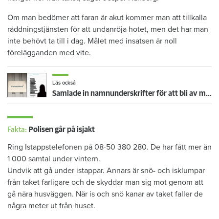
Om man bedömer att faran är akut kommer man att tillkalla
räddningstjänsten för att undanröja hotet, men det har man
inte behövt ta till i dag. Målet med insatsen är noll
förelägganden med vite.
Läs också
Samlade in namnunderskrifter för att bli av med grannen: ”Det var hyresvärdens idé”
Fakta:
Polisen går på isjakt
Ring Istappstelefonen på 08-50 380 280. De har fått mer än
1 000 samtal under vintern.
Undvik att gå under istappar. Annars är snö- och isklumpar
från taket farligare och de skyddar man sig mot genom att
gå nära husväggen. När is och snö kanar av taket faller de
några meter ut från huset.