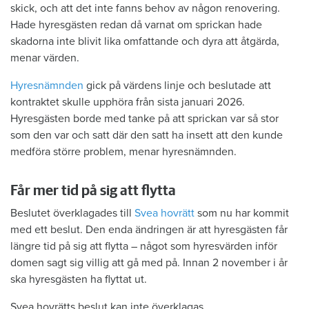
skick, och att det inte fanns behov av någon renovering.
Hade hyresgästen redan då varnat om sprickan hade
skadorna inte blivit lika omfattande och dyra att åtgärda,
menar värden.
Hyresnämnden
gick på värdens linje och beslutade att
kontraktet skulle upphöra från sista januari 2026.
Hyresgästen borde med tanke på att sprickan var så stor
som den var och satt där den satt ha insett att den kunde
medföra större problem, menar hyresnämnden.
Får mer tid på sig att flytta
Beslutet överklagades till
Svea hovrätt
som nu har kommit
med ett beslut. Den enda ändringen är att hyresgästen får
längre tid på sig att flytta – något som hyresvärden inför
domen sagt sig villig att gå med på. Innan 2 november i år
ska hyresgästen ha flyttat ut.
Svea hovrätts beslut kan inte överklagas.