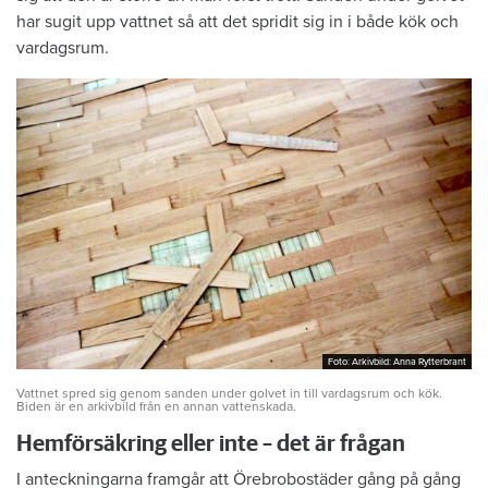
har sugit upp vattnet så att det spridit sig in i både kök och
vardagsrum.
Foto: Arkivbild: Anna Rytterbrant
Foto: Arkivbild: Anna Rytterbrant
Vattnet spred sig genom sanden under golvet in till vardagsrum och kök.
Biden är en arkivbild från en annan vattenskada.
Hemförsäkring eller inte – det är frågan
I anteckningarna framgår att Örebrobostäder gång på gång