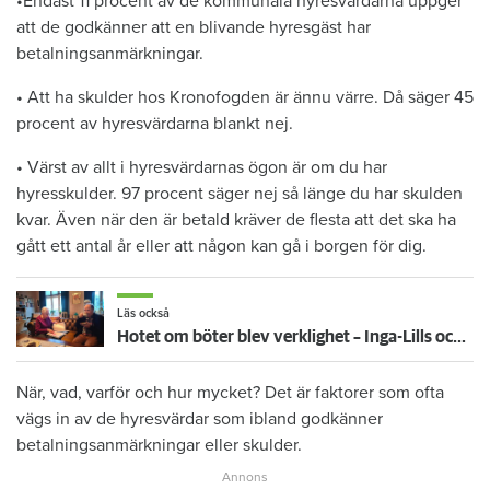
•Endast 11 procent av de kommunala hyresvärdarna uppger
att de godkänner att en blivande hyresgäst har
betalningsanmärkningar.
• Att ha skulder hos Kronofogden är ännu värre. Då säger 45
procent av hyresvärdarna blankt nej.
• Värst av allt i hyresvärdarnas ögon är om du har
hyresskulder. 97 procent säger nej så länge du har skulden
kvar. Även när den är betald kräver de flesta att det ska ha
gått ett antal år eller att någon kan gå i borgen för dig.
Läs också
Hotet om böter blev verklighet – Inga-Lills och Stirlings hyresvärdar får betala 75 000: ”Herregud så onödigt”
När, vad, varför och hur mycket? Det är faktorer som ofta
vägs in av de hyresvärdar som ibland godkänner
betalningsanmärkningar eller skulder.