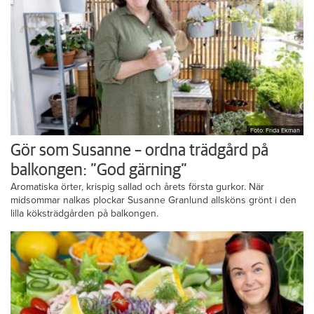
Foto: Frida Ekman
Gör som Susanne – ordna trädgård på
balkongen: ”God gärning”
Aromatiska örter, krispig sallad och årets första gurkor. När
midsommar nalkas plockar Susanne Granlund allsköns grönt i den
lilla köksträdgården på balkongen.