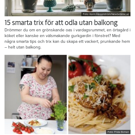
Foto: Karin Hasselström/Newbotanic.se
15 smarta trix för att odla utan balkong
Drömmer du om en grönskande oas i vardagsrummet, en örtagård i
köket eller kanske en välsmakande gurkgardin i fönstret? Med
några smarta tips och trix kan du skapa ett vackert, prunkande hem
– helt utan balkong.
Foto: Frida Ekman