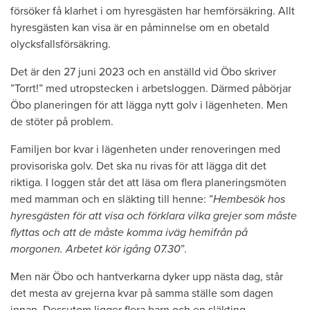
försöker få klarhet i om hyresgästen har hemförsäkring. Allt
hyresgästen kan visa är en påminnelse om en obetald
olycksfallsförsäkring.
Det är den 27 juni 2023 och en anställd vid Öbo skriver
”Torrt!” med utropstecken i arbetsloggen. Därmed påbörjar
Öbo planeringen för att lägga nytt golv i lägenheten. Men
de stöter på problem.
Familjen bor kvar i lägenheten under renoveringen med
provisoriska golv. Det ska nu rivas för att lägga dit det
riktiga. I loggen står det att läsa om flera planeringsmöten
med mamman och en släkting till henne: ”
Hembesök hos
hyresgästen för att visa och förklara vilka grejer som måste
flyttas och att de måste komma iväg hemifrån på
morgonen. Arbetet kör igång 07.30
”.
Men när Öbo och hantverkarna dyker upp nästa dag, står
det mesta av grejerna kvar på samma ställe som dagen
innan. Dessutom ligger flera barn och en släkting