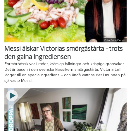
Foto: Frida Ekman
Messi älskar Victorias smörgåstårta – trots
den galna ingrediensen
Formbrödsskivor i rader, krämiga fyllningar och krispiga grönsaker.
Det är basen i den svenska klassikern smörgåstårta. Victoria Lalli
lägger till en specialingrediens – och ändå vattnas det i munnen på
självaste Messi.