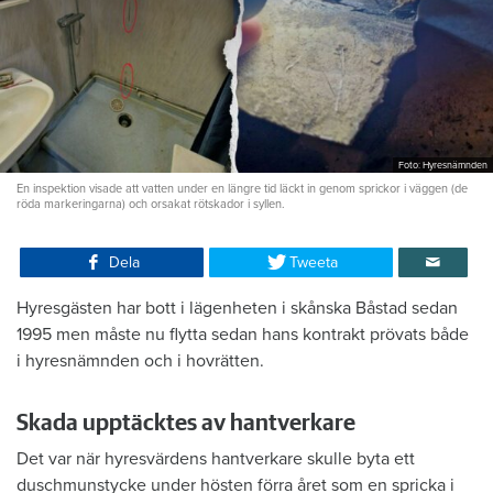
Foto: Hyresnämnden
En inspektion visade att vatten under en längre tid läckt in genom sprickor i väggen (de
röda markeringarna) och orsakat rötskador i syllen.
Dela
Tweeta
Hyresgästen har bott i lägenheten i skånska Båstad sedan
1995 men måste nu flytta sedan hans kontrakt prövats både
i hyresnämnden och i hovrätten.
Skada upptäcktes av hantverkare
Det var när hyresvärdens hantverkare skulle byta ett
duschmunstycke under hösten förra året som en spricka i