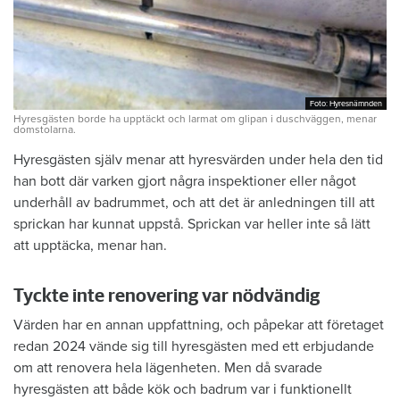
Foto: Hyresnämnden
Foto: Hyresnämnden
Hyresgästen borde ha upptäckt och larmat om glipan i duschväggen, menar
domstolarna.
Hyresgästen själv menar att hyresvärden under hela den tid
han bott där varken gjort några inspektioner eller något
underhåll av badrummet, och att det är anledningen till att
sprickan har kunnat uppstå. Sprickan var heller inte så lätt
att upptäcka, menar han.
Tyckte inte renovering var nödvändig
Värden har en annan uppfattning, och påpekar att företaget
redan 2024 vände sig till hyresgästen med ett erbjudande
om att renovera hela lägenheten. Men då svarade
hyresgästen att både kök och badrum var i funktionellt