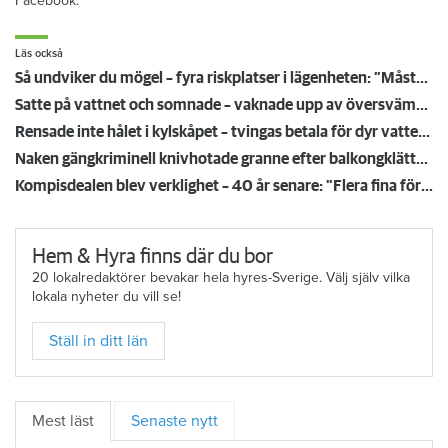
Facebook.
Läs också
Så undviker du mögel – fyra riskplatser i lägenheten: ”Måste städa bort”
Satte på vattnet och somnade – vaknade upp av översvämning hos grannen
Rensade inte hålet i kylskåpet – tvingas betala för dyr vattenskada
Naken gängkriminell knivhotade granne efter balkongklättring
Kompisdealen blev verklighet – 40 år senare: "Flera fina fördelar med att dela bostad"
Hem & Hyra finns där du bor
20 lokalredaktörer bevakar hela hyres-Sverige. Välj själv vilka
lokala nyheter du vill se!
Ställ in ditt län
Mest läst
Senaste nytt