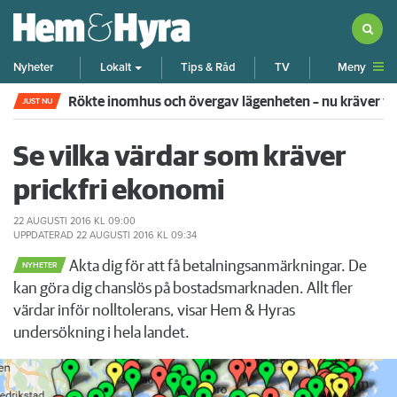
Meny
Nyheter
Lokalt
Tips & Råd
TV
Rökte inomhus och övergav lägenheten – nu kräver 
JUST NU
Se vilka värdar som kräver
prickfri ekonomi
22 AUGUSTI 2016
KL 09:00
UPPDATERAD
22 AUGUSTI 2016
KL 09:34
Akta dig för att få betalningsanmärkningar. De
NYHETER
kan göra dig chanslös på bostadsmarknaden. Allt fler
värdar inför nolltolerans, visar Hem & Hyras
undersökning i hela landet.