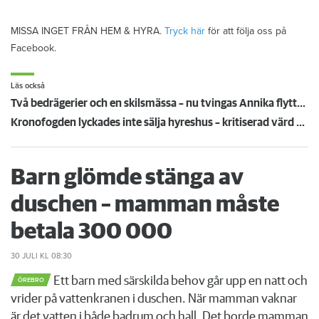
MISSA INGET FRÅN HEM & HYRA.
Tryck här
för att följa oss på
Facebook.
Läs också
Två bedrägerier och en skilsmässa – nu tvingas Annika flytta runt i jakt på lägre hyra
Kronofogden lyckades inte sälja hyreshus – kritiserad värd får behålla dem tills vidare
Barn glömde stänga av
duschen – mamman måste
betala 300 000
30 JULI
KL 08:30
Ett barn med särskilda behov går upp en natt och
ÖREBRO
vrider på vattenkranen i duschen. När mamman vaknar
är det vatten i både badrum och hall. Det borde mamman