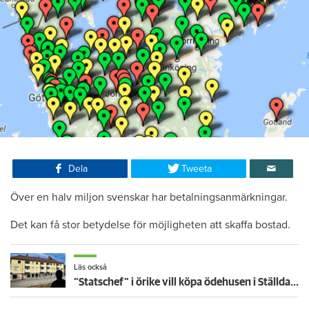
Dela
Tweeta
Över en halv miljon svenskar har betalningsanmärkningar.
Det kan få stor betydelse för möjligheten att skaffa bostad.
Läs också
”Statschef” i örike vill köpa ödehusen i Ställdalen – för 270 miljoner: Ska återställas i toppskick