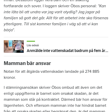
fortfarande och sover. I loggen skriver Öbos personal:
”Kan
inte låta bli att undra var jag varit otydlig? Jag jagar på
familjen så gott det går. Allt för att arbetet inte ska försenas
ytterligare. Till sist kommer familjen i väg så att vi kan
börja
”.
Läs också
Anmälde inte vattenskadat badrum på fem år – krävs på 125 000 kronor
Mamman bär ansvar
Notan för att åtgärda vattenskadan landade på 274 885
kronor.
I stämningsansökan skriver Öbos ombud att även om det
enligt uppgifterna är barnet som orsakat skadan, är det
mamman som står på kontraktet. Därmed bär hon ansvar för
lägenheten. Och eftersom mamman inte har hindrat barnet
från att orsaka skadan eller begränsat den, är det mamman