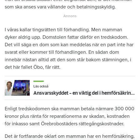
som ska anses vara vållande och betalningsskyldig.
I våras kallar tingsrätten till förhandling. Men mamman
dyker aldrig upp. Domstolen fattar därför en tredskodom.
Det vill säga en dom som kan meddelas när en part inte har
svarat eller kommer till förhandlingen. En sådan dom
innebär nästan alltid att den som står bakom stämningen, i
det här fallet Öbo, får rätt.
Läs också
Ansvarsskyddet – en viktig del i hemförsäkringen
Enligt tredskodomen ska mamman betala närmare 300 000
kronor plus ränta för reparationerna av skadan, kostnaden
för inkasso samt Örebrobostäders rättegångskostnader.
Det är fortfarande oklart om mamman har en hemförsäkring.