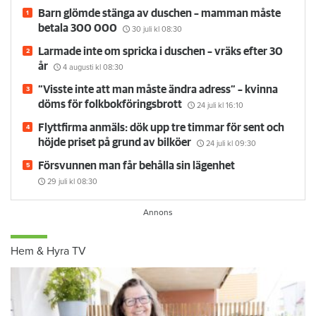
Barn glömde stänga av duschen – mamman måste
betala 300 000
30 juli
kl 08:30
Larmade inte om spricka i duschen – vräks efter 30
år
4 augusti
kl 08:30
”Visste inte att man måste ändra adress” – kvinna
döms för folkbokföringsbrott
24 juli
kl 16:10
Flyttfirma anmäls: dök upp tre timmar för sent och
höjde priset på grund av bilköer
24 juli
kl 09:30
Försvunnen man får behålla sin lägenhet
29 juli
kl 08:30
Hem & Hyra TV