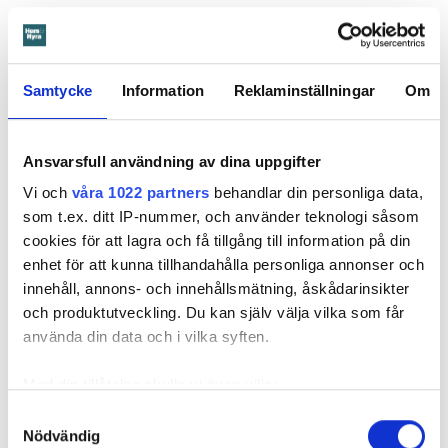
Samtycke
Information
Reklaminställningar
Om
Anna Rytterbrant
Ansvarsfull användning av dina uppgifter
reporter
–
Hem & Hyra, Örebro
anna.rytterbrant@hemhyra.se
Vi och
våra 1022 partners
behandlar din personliga data,
010- 45 916 01
som t.ex. ditt IP-nummer, och använder teknologi såsom
cookies för att lagra och få tillgång till information på din
enhet för att kunna tillhandahålla personliga annonser och
MISSA INGET FRÅN HEM & HYRA.
Tryck här
för att följa oss på
innehåll, annons- och innehållsmätning, åskådarinsikter
Facebook.
och produktutveckling. Du kan själv välja vilka som får
använda din data och i vilka syften.
Läs också
600 kronor dyrare att bo efter vattenskada i Varberg
Med din tillåtelse skulle vi även vilja:
Anmälde inte vattenskadat badrum på fem år – krävs på 125 000 kronor
Samla in information om din geografiska plats
Samtyckesval
Ansvarsskyddet – en viktig del i hemförsäkringen
Nödvändig
som kan ha en noggrannhet på upp till flera meter