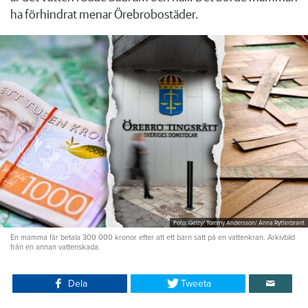
ha förhindrat menar Örebrobostäder.
Foto: Getty/ Tommy Andersson/ Anna Rytterbrant
En mamma får betala 300 000 kronor efter att ett barn satt på en vattenkran. Arkivbild
från en annan vattenskada.
Dela
Tweeta