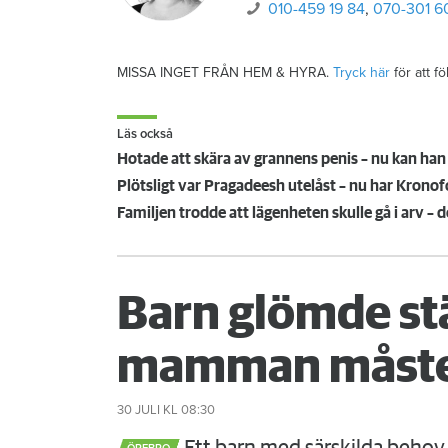
010-459 19 84
,
070-301 6
MISSA INGET FRÅN HEM & HYRA.
Tryck här
för att f
Läs också
Hotade att skära av grannens penis – nu kan han
Plötsligt var Pragadeesh utelåst – nu har Kron
Familjen trodde att lägenheten skulle gå i arv – 
Barn glömde st
mamman måste
30 JULI
KL 08:30