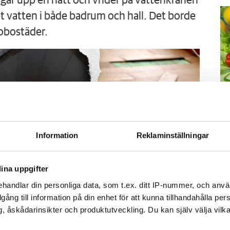
går upp en natt och vrider på vattenkranen
 vatten i både badrum och hall. Det borde
obostäder.
M
Information
Reklaminställningar
–
Fo
ina uppgifter
kr
kl
handlar din personliga data, som t.ex. ditt IP-nummer, och anv
sp
illgång till information på din enhet för att kunna tillhandahålla pe
mu
, åskådarinsikter och produktutveckling. Du kan själv välja vilk