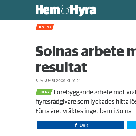
Kompisdealen blev verklighet – 40 år s
JUST NU
Solnas arbete 
resultat
8 JANUARI 2009
KL 16:21
Förebyggande arbete mot vräkni
SOLNA
hyresrådgivare som lyckades hitta lösn
Förra året vräktes inget barn i Solna.
Dela