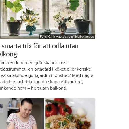
Foto: Karin Hasselström/Newbotanic.se
 smarta trix för att odla utan
alkong
ömmer du om en grönskande oas i
rdagsrummet, en örtagård i köket eller kanske
 välsmakande gurkgardin i fönstret? Med några
arta tips och trix kan du skapa ett vackert,
unkande hem – helt utan balkong.