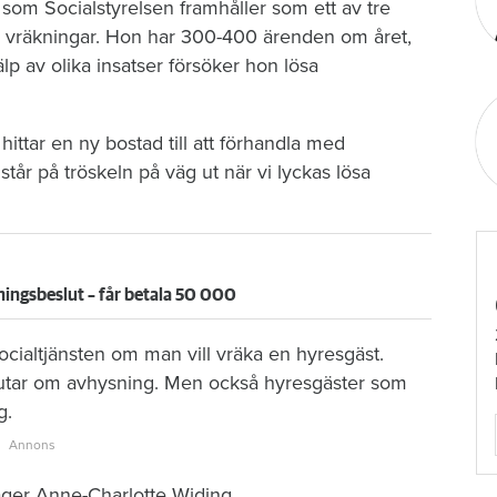
som Socialstyrelsen framhåller som ett av tre
vräkningar. Hon har 300-400 ärenden om året,
lp av olika insatser försöker hon lösa
hittar en ny bostad till att förhandla med
tår på tröskeln på väg ut när vi lyckas lösa
ningsbeslut – får betala 50 000
socialtjänsten om man vill vräka en hyresgäst.
utar om avhysning. Men också hyresgäster som
g.
säger Anne-Charlotte Widing.