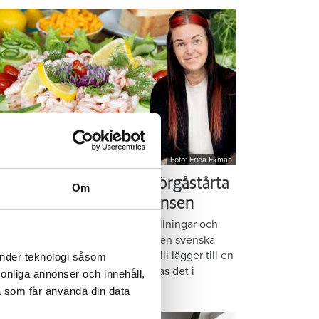
Foto: Frida Ekman
essi älskar Victorias smörgåstårta
Om
 trots den galna ingrediensen
rmbrödsskivor i rader, krämiga fyllningar och
ispiga grönsaker. Det är basen i den svenska
assikern smörgåstårta. Victoria Lalli lägger till en
änder teknologi såsom
ecialingrediens – och ändå vattnas det i
rsonliga annonser och innehåll,
nnen på självaste Messi.
a som får använda din data