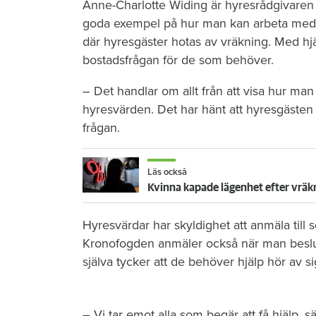
Anne-Charlotte Widing är hyresrådgivaren 
goda exempel på hur man kan arbeta med 
där hyresgäster hotas av vräkning. Med hjä
bostadsfrågan för de som behöver.
– Det handlar om allt från att visa hur man 
hyresvärden. Det har hänt att hyresgästen s
frågan.
Läs också
Kvinna kapade lägenhet efter vräk
Hyresvärdar har skyldighet att anmäla till 
Kronofogden anmäler också när man besl
själva tycker att de behöver hjälp hör av si
– Vi tar emot alla som begär att få hjälp, 