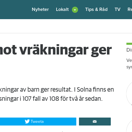
Nyheter
Lokalt
Tips & Råd
TV
R
enare: "Flera fina fördelar med att dela bostad"
Igår kl 12:00
mot vräkningar ger
Di
Ve
sy
ngar av barn ger resultat. I Solna finns en
ingar i 107 fall av 108 för två år sedan.
Tweeta