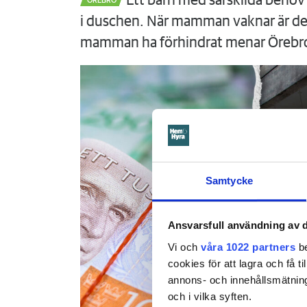
Ett barn med särskilda behov 
ÖREBRO
i duschen. När mamman vaknar är det
mamman ha förhindrat menar Örebr
Samtycke
Ansvarsfull användning av d
Vi och
våra 1022 partners
be
cookies för att lagra och få t
annons- och innehållsmätning
och i vilka syften.