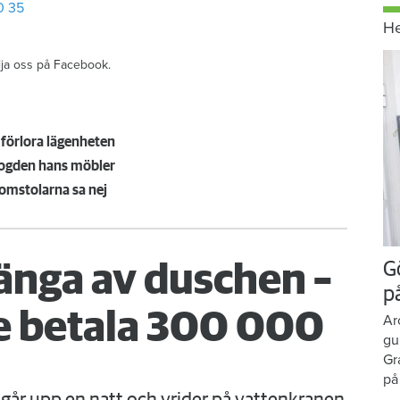
0 35
H
ölja oss på Facebook.
 förlora lägenheten
ofogden hans möbler
domstolarna sa nej
G
änga av duschen –
p
 betala 300 000
Ar
gu
Gr
på