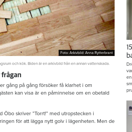
15
Foto: Arkivbild: Anna Rytterbrant
Foto: Arkivbild: Anna Rytterbrant
b
agsrum och kök. Biden är en arkivbild från en annan vattenskada.
Dr
va
r frågan
en
sm
er gång på gång försöker få klarhet i om
pr
gästen kan visa är en påminnelse om en obetald
d Öbo skriver ”Torrt!” med utropstecken i
ngen för att lägga nytt golv i lägenheten. Men de