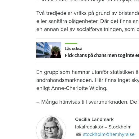
Två tredjedelar vräks på grund av bristand
eller sanitära olägenheter. Där det finns a
en annan del av socialförvaltningen, som o
Läs också
Fick chans på chans men tog inte e
En grupp som hamnar utanför statistiken ä
andrahandsmarknaden. Här finns inget skydd
enligt Anne-Charlotte Widing.
– Många hänvisas till svartmarknaden. De tv
Cecilia Landmark
lokalredaktör
–
Stockholm
stockholm@hemhyra.se