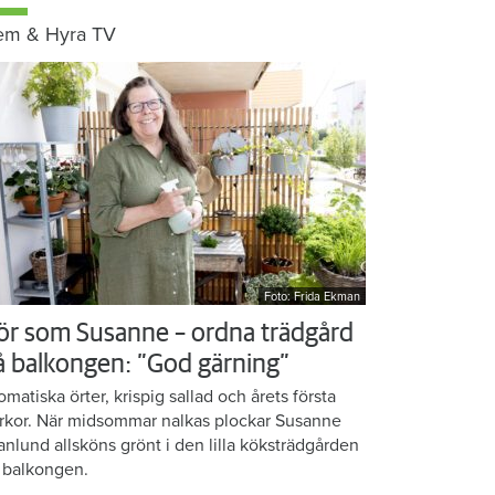
em & Hyra TV
Foto: Frida Ekman
ör som Susanne – ordna trädgård
å balkongen: ”God gärning”
omatiska örter, krispig sallad och årets första
rkor. När midsommar nalkas plockar Susanne
anlund allsköns grönt i den lilla köksträdgården
 balkongen.