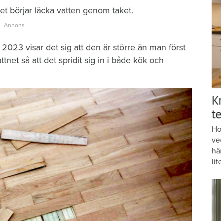
t börjar läcka vatten genom taket.
2023 visar det sig att den är större än man först
tnet så att det spridit sig in i både kök och
K
te
Ho
ve
hä
lit