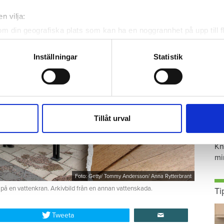
n vilja:
om din geografiska plats som kan ha en noggrannhet på upp till f
genom att aktivt skanna den för specifika kännetecken (fingeravt
rsonliga uppgifter behandlas och ställ in dina preferenser i
deta
Inställningar
Statistik
ke när som helst från cookie-förklaringen.
e för att anpassa innehållet och annonserna till användarna, tillh
vår trafik. Vi vidarebefordrar även sådana identifierare och anna
nnons- och analysföretag som vi samarbetar med. Dessa kan i sin
S
Tillåt urval
har tillhandahållit eller som de har samlat in när du har använt 
ä
Kn
mi
Foto: Getty/ Tommy Andersson/ Anna Rytterbrant
 på en vattenkran. Arkivbild från en annan vattenskada.
Ti
Tweeta