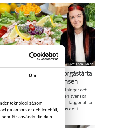
Foto: Frida Ekman
essi älskar Victorias smörgåstårta
Om
 trots den galna ingrediensen
rmbrödsskivor i rader, krämiga fyllningar och
ispiga grönsaker. Det är basen i den svenska
assikern smörgåstårta. Victoria Lalli lägger till en
änder teknologi såsom
ecialingrediens – och ändå vattnas det i
rsonliga annonser och innehåll,
nnen på självaste Messi.
a som får använda din data