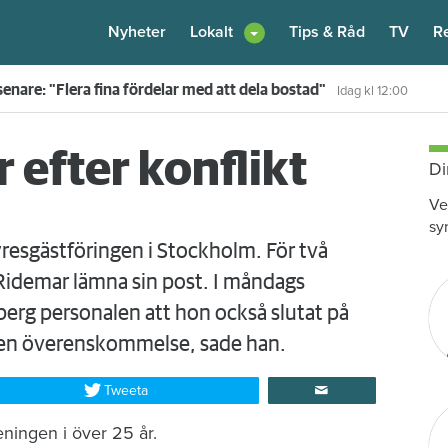
Nyheter
Lokalt
Tips & Råd
TV
R
en – nu kräver värden honom på 100 000 kronor
Idag kl 10:30
 efter konflikt
Di
Ve
sy
resgästföringen i Stockholm. För två
Ridemar lämna sin post. I måndags
rg personalen att hon också slutat på
t en överenskommelse, sade han.
Tweeta
ningen i över 25 år.