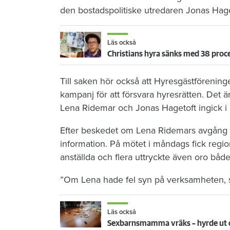
den bostadspolitiske utredaren Jonas Hage
Läs också
Christians hyra sänks med 38 proce
Till saken hör också att Hyresgästföreni
kampanj för att försvara hyresrätten. Det ä
Lena Ridemar och Jonas Hagetoft ingick i
Efter beskedet om Lena Ridemars avgång 
information. På mötet i måndags fick region
anställda och flera uttryckte även oro bå
”Om Lena hade fel syn på verksamheten, 
Läs också