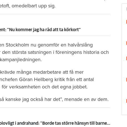
toft, omedelbart upp sig.
nt: ”Nu kommer jag ha råd att ta körkort”
ngen Stockholm nu genomför en halvårslång
r den största satsningen i föreningens historia och
 kampanjledningen.
krävde många medarbetare att få mer
chefen Göran Hellberg kritik från ett antal
de för verksamheten och det egna jobbet.
så kanske jag också har det”, menade en av dem.
Sexbarnsmamma vräks – hyrde ut olovligt i andrahand: ”Borde tas större hänsyn till barnen”