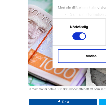
Med din tillåtelse skulle vi äve
Samla in information 
Identifiera din enhet 
Samtyckesval
Ta reda på mer om hur dina pe
Nödvändig
eller dra tillbaka ditt samtyc
Vi använder enhetsidentifierar
sociala medier och analysera 
till de sociala medier och a
Avvisa
med annan information som du 
En mamma får betala 300 000 kronor efter att ett barn satt
Dela