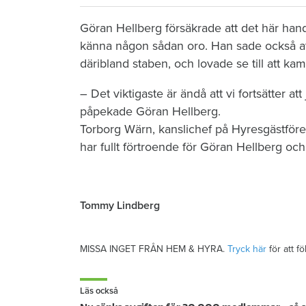
Göran Hellberg försäkrade att det här han
känna någon sådan oro. Han sade också at
däribland staben, och lovade se till att kam
– Det viktigaste är ändå att vi fortsätter 
påpekade Göran Hellberg.
Torborg Wärn, kanslichef på Hyresgästfören
har fullt förtroende för Göran Hellberg oc
Tommy Lindberg
MISSA INGET FRÅN HEM & HYRA.
Tryck här
för att f
Läs också