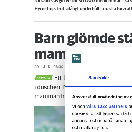
Nu sänks avgiften för 30 000 medlemmar – så sk
Hyror höjs trots dåligt underhåll – nu ska hovrät
Barn glömde st
mamman måste
30 JULI
KL 08:30
Ett barn med särskilda behov 
Samtycke
ÖREBRO
i duschen. När mamman vaknar är det
mamman ha förhindrat menar Örebr
Ansvarsfull användning av d
Vi och
våra 1022 partners
be
cookies för att lagra och få t
annons- och innehållsmätning
och i vilka syften.