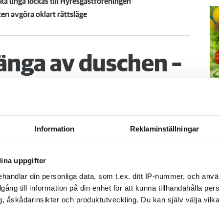
a unga lockas till Hyresgästföreningen
ten avgöra oklart rättsläge
änga av duschen –
 betala 300 000
M
går upp en natt och vrider på vattenkranen
Information
Reklaminställningar
–
 vatten i både badrum och hall. Det borde
Fo
obostäder.
ina uppgifter
kr
kl
handlar din personliga data, som t.ex. ditt IP-nummer, och anv
sp
illgång till information på din enhet för att kunna tillhandahålla pe
mu
, åskådarinsikter och produktutveckling. Du kan själv välja vilk