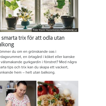
Foto: Karin Hasselström/Newbotanic.se
 smarta trix för att odla utan
alkong
ömmer du om en grönskande oas i
rdagsrummet, en örtagård i köket eller kanske
 välsmakande gurkgardin i fönstret? Med några
arta tips och trix kan du skapa ett vackert,
unkande hem – helt utan balkong.