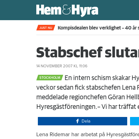
Rökte inomhus och övergav lägenhet
JUST NU
Stabschef slutar
14 NOVEMBER 2007
KL 11:06
En intern schism skakar Hy
STOCKHOLM
veckor sedan fick stabschefen Lena 
meddelade regionchefen Göran Hellbe
Hyresgästföreningen.– Vi har träffa
Dela
Lena Ridemar har arbetat på Hyresgästföre