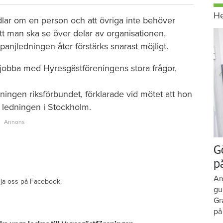
H
dlar om en person och att övriga inte behöver
t man ska se över delar av organisationen,
panjledningen åter förstärks snarast möjligt.
att jobba med Hyresgästföreningens stora frågor,
ingen riksförbundet, förklarade vid mötet att hon
h ledningen i Stockholm.
G
p
Ar
ölja oss på Facebook.
gu
Gr
på