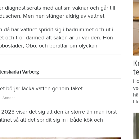
r diagnostiserats med autism vaknar och går till
duschen. Men hen stänger aldrig av vattnet.
då har vattnet spridit sig i badrummet och ut i
et och tror därmed att saken är ur världen. Hon
brobostäder, Öbo, och berättar om olyckan.
K
te
tenskada i Varberg
Ho
t börjar läcka vatten genom taket.
ve
hä
lit
2023 visar det sig att den är större än man först
tnet så att det spridit sig in i både kök och