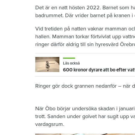
Det är en natt hösten 2022. Barnet som ha
badrummet. Där vrider barnet på kranen i 
Vid tretiden på natten vaknar mamman och 
hallen. Mamman torkar förtvivlat upp vattn
ringer därför aldrig till sin hyresvärd Öre
Läs också
600 kronor dyrare att bo efter vat
Ringer gör dock grannen nedanför – när de
När Öbo börjar undersöka skadan i januari 
trott. Sanden under golvet har sugit upp vat
vardagsrum.