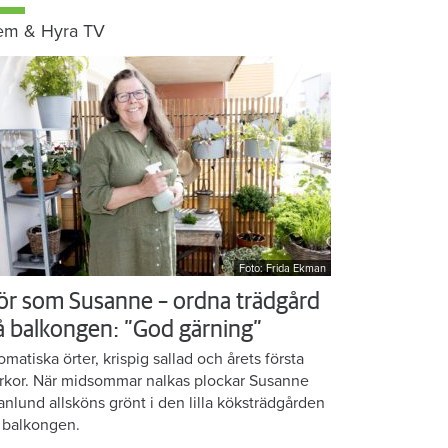
em & Hyra TV
Foto: Frida Ekman
ör som Susanne – ordna trädgård
å balkongen: ”God gärning”
omatiska örter, krispig sallad och årets första
rkor. När midsommar nalkas plockar Susanne
anlund allsköns grönt i den lilla köksträdgården
 balkongen.