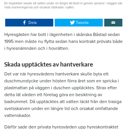
En inspektion visade att vatten under en längre tid läckt in genom sprickor i väggen (de
röda markeringarna) och orsakat rötskador i syllen.
Dela
Tweeta
Hyresgästen har bott i lägenheten i skånska Båstad sedan
1995 men måste nu flytta sedan hans kontrakt prövats både
i hyresnämnden och i hovrätten.
Skada upptäcktes av hantverkare
Det var när hyresvärdens hantverkare skulle byta ett
duschmunstycke under hösten förra året som en spricka i
plastmattan på väggen i duschen upptäcktes. Strax efter
detta lät värden ett företag göra en besiktning av
badrummet. Då upptäcktes att vatten läckt från den trasiga
svetsskarven under en längre tid och orsakat omfattande
vattenskador.
Därför sade den privata hyresvärden upp hyreskontraktet