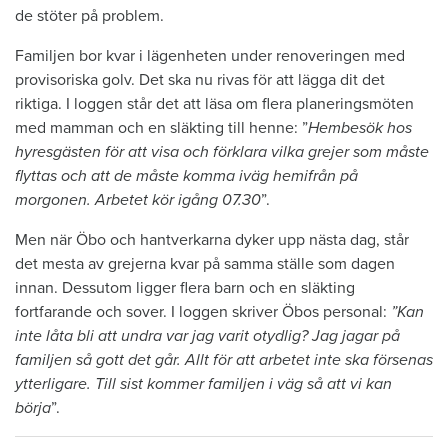
de stöter på problem.
Familjen bor kvar i lägenheten under renoveringen med
provisoriska golv. Det ska nu rivas för att lägga dit det
riktiga. I loggen står det att läsa om flera planeringsmöten
med mamman och en släkting till henne: ”
Hembesök hos
hyresgästen för att visa och förklara vilka grejer som måste
flyttas och att de måste komma iväg hemifrån på
morgonen. Arbetet kör igång 07.30
”.
Men när Öbo och hantverkarna dyker upp nästa dag, står
det mesta av grejerna kvar på samma ställe som dagen
innan. Dessutom ligger flera barn och en släkting
fortfarande och sover. I loggen skriver Öbos personal:
”Kan
inte låta bli att undra var jag varit otydlig? Jag jagar på
familjen så gott det går. Allt för att arbetet inte ska försenas
ytterligare. Till sist kommer familjen i väg så att vi kan
börja
”.