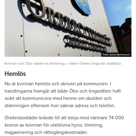
Foto: Anna Rytterbrant
Foto: Anna Rytterbrant
Kvinnan och Öbo nådde en förlikning – vilken Örebro tingsrätt stadfäste.
Hemlös
Nu är kvinnan hemlös och skriven på kommunen. I
handlingarna framgår att både Öbo och tingsrätten haft
svårt att kommunicera med henne om skulden och
stämningen eftersom hon saknar adress och telefon.
Örebrobostäder krävde till att börja med närmare 74 000
kronor av kvinnan för uteblivna hyror, tömning,
magasinering och rättegångskostnader.