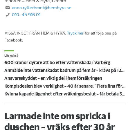
reporter
–
Hem & Hyra, Örebro
anna.rytterbrant@hemhyra.se
010- 45 916 01
MISSA INGET FRÅN HEM & HYRA.
Tryck här
för att följa oss på
Facebook.
Läs också
600 kronor dyrare att bo efter vattenskada i Varberg
Anmälde inte vattenskadat badrum på fem år – krävs på 125 000 kronor
Ansvarsskyddet – en viktig del i hemförsäkringen
Kompisdealen blev verklighet – 40 år senare: "Flera fina fördelar med att dela bostad"
Kvinna kapade lägenhet efter vräkningsbeslut – får betala 50 000
Larmade inte om spricka i
duschen – vräks efter 30 år