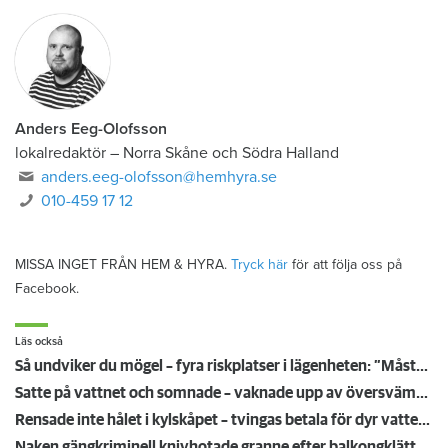
Anders Eeg-Olofsson
lokalredaktör
–
Norra Skåne och Södra Halland
anders.eeg-olofsson@hemhyra.se
010-459 17 12
MISSA INGET FRÅN HEM & HYRA.
Tryck här
för att följa oss på
Facebook.
Läs också
Så undviker du mögel – fyra riskplatser i lägenheten: ”Måste städa bort”
Satte på vattnet och somnade – vaknade upp av översvämning hos grannen
Rensade inte hålet i kylskåpet – tvingas betala för dyr vattenskada
Naken gängkriminell knivhotade granne efter balkongklättring