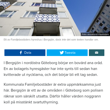
Foto: AnnaKarin Löwendahl
Ett av Familjebostäders hyreshus i Bergsjön, dock inte det som texten handlar om.
Dela
Tweeta
I Bergsjön i nordöstra Göteborg börjar en bovärd ana oråd.
En av bolagets hyresgäster har inte synts till sedan han
kvitterade ut nycklarna, och det börjar bli ett tag sedan.
Kommunala Familjebostäder är extra uppmärksamma just
här. Bergsjön är ett av de områden i Göteborg som polisen
räknar som särskilt utsatta. Därför håller värden noggrann
koll på misstänkt svartuthyrning.