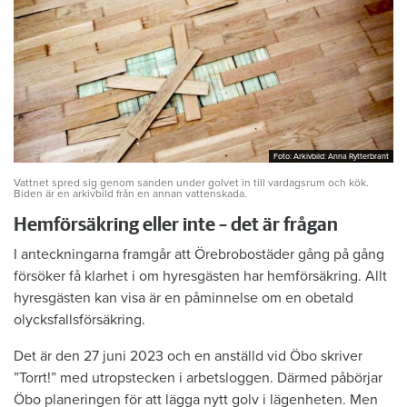
Foto: Arkivbild: Anna Rytterbrant
Foto: Arkivbild: Anna Rytterbrant
Vattnet spred sig genom sanden under golvet in till vardagsrum och kök.
Biden är en arkivbild från en annan vattenskada.
Hemförsäkring eller inte – det är frågan
I anteckningarna framgår att Örebrobostäder gång på gång
försöker få klarhet i om hyresgästen har hemförsäkring. Allt
hyresgästen kan visa är en påminnelse om en obetald
olycksfallsförsäkring.
Det är den 27 juni 2023 och en anställd vid Öbo skriver
”Torrt!” med utropstecken i arbetsloggen. Därmed påbörjar
Öbo planeringen för att lägga nytt golv i lägenheten. Men