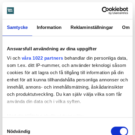
Hyresgästen själv menar att hyresvärden under hela den tid
han bott där varken gjort några inspektioner eller något
underhåll av badrummet, och att det är anledningen till att
sprickan har kunnat uppstå. Sprickan var heller inte så lätt
Samtycke
Information
Reklaminställningar
Om
att upptäcka, menar han.
Ansvarsfull användning av dina uppgifter
Tyckte inte renovering var nödvändig
Vi och
våra 1022 partners
behandlar din personliga data,
Värden har en annan uppfattning, och påpekar att företaget
som t.ex. ditt IP-nummer, och använder teknologi såsom
redan 2024 vände sig till hyresgästen med ett erbjudande
cookies för att lagra och få tillgång till information på din
om att renovera hela lägenheten. Men då svarade
enhet för att kunna tillhandahålla personliga annonser och
hyresgästen att både kök och badrum var i funktionellt
innehåll, annons- och innehållsmätning, åskådarinsikter
skick, och att det inte fanns behov av någon renovering.
och produktutveckling. Du kan själv välja vilka som får
Hade hyresgästen redan då varnat om sprickan hade
använda din data och i vilka syften.
skadorna inte blivit lika omfattande och dyra att åtgärda,
menar värden.
Med din tillåtelse skulle vi även vilja:
Hyresnämnden
gick på värdens linje och beslutade att
Samla in information om din geografiska plats
Samtyckesval
kontraktet skulle upphöra från sista januari 2026.
Nödvändig
som kan ha en noggrannhet på upp till flera meter