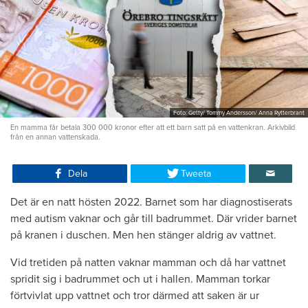
Foto: Getty/ Tommy Andersson/ Anna Rytterbrant
En mamma får betala 300 000 kronor efter att ett barn satt på en vattenkran. Arkivbild
från en annan vattenskada.
Dela
Tweeta
Det är en natt hösten 2022. Barnet som har diagnostiserats
med autism vaknar och går till badrummet. Där vrider barnet
på kranen i duschen. Men hen stänger aldrig av vattnet.
Vid tretiden på natten vaknar mamman och då har vattnet
spridit sig i badrummet och ut i hallen. Mamman torkar
förtvivlat upp vattnet och tror därmed att saken är ur