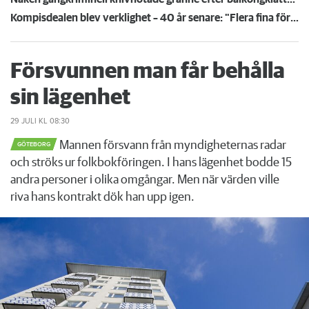
Kompisdealen blev verklighet – 40 år senare: "Flera fina fördelar med att dela bostad"
Försvunnen man får behålla
sin lägenhet
29 JULI
KL 08:30
Mannen försvann från myndigheternas radar
GÖTEBORG
och ströks ur folkbokföringen. I hans lägenhet bodde 15
andra personer i olika omgångar. Men när värden ville
riva hans kontrakt dök han upp igen.