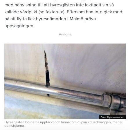
med hänvisning till att hyresgästen inte iakttagit sin så
kallade vårdplikt (se faktaruta). Eftersom han inte gick med
på att flytta fick hyresnämnden i Malmö pröva
uppsägningen.
Foto: Hyresnämnden
Foto: Hyresnämnden
Hyresgästen borde ha upptäckt och larmat om glipan i duschväggen, menar
domstolarna.