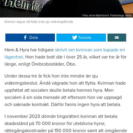
Foto: Anna Rytterbrant. Fotokollage. Getty
Kvinnan vägrar att flytta trots sju vräkningsförsök.
Dela
Tweeta
Hem & Hyra har tidigare
skrivit om kvinnan som kapade en
lägenhet
. Hon hade bott där i över 25 år, vilket var tre år för
länge, enligt Örebrobostäder, Öbo.
Under dessa tre år fick hon inte mindre än sju
vräkningsbeslut. Ändå vägrade hon att flytta. Kvinnan hade
uppfattat att socialen skulle betala hennes hyra. Men
socialen å sin sida menade att eftersom hon var uppsagd
och saknade kontrakt. Därför fanns ingen hyra att betala.
I november 2023 dömde tingsrätten kvinnan att betala
skadestånd på 70 000 kronor för uteblivna hyror,
rättegångskostnader på 150 000 kronor samt att omgående