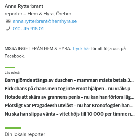
Anna Rytterbrant
reporter
–
Hem & Hyra, Örebro
anna.rytterbrant@hemhyra.se
010- 45 916 01
MISSA INGET FRÅN HEM & HYRA.
Tryck här
för att följa oss på
Facebook.
Läs också
Barn glömde stänga av duschen – mamman måste betala 300 000
Fick chans på chans men tog inte emot hjälpen – nu vräks paret: ”Tragiskt"
Hotade att skära av grannens penis – nu kan han förlora lägenheten
Plötsligt var Pragadeesh utelåst – nu har Kronofogden hans möbler
Nu ska han slippa vänta – vitet höjs till 10 000 per timme när hissen står still
Din lokala reporter