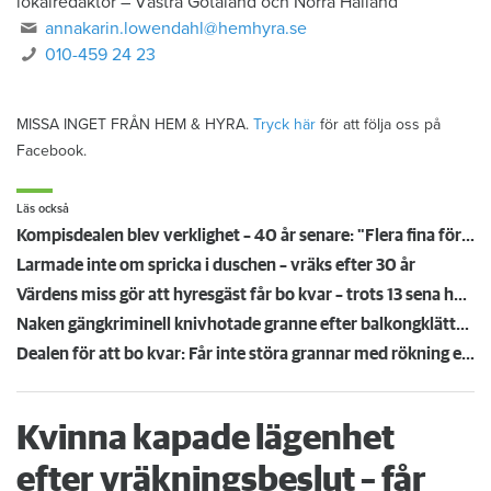
lokalredaktör
–
Västra Götaland och Norra Halland
annakarin.lowendahl@hemhyra.se
010-459 24 23
MISSA INGET FRÅN HEM & HYRA.
Tryck här
för att följa oss på
Facebook.
Läs också
Kompisdealen blev verklighet – 40 år senare: "Flera fina fördelar med att dela bostad"
Larmade inte om spricka i duschen – vräks efter 30 år
Värdens miss gör att hyresgäst får bo kvar – trots 13 sena hyror
Naken gängkriminell knivhotade granne efter balkongklättring
Dealen för att bo kvar: Får inte störa grannar med rökning eller utsätta dem för brandfara
Kvinna kapade lägenhet
efter vräkningsbeslut – får