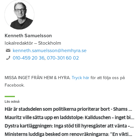
Kenneth Samuelsson
lokalredaktör
–
Stockholm
kenneth.samuelsson@hemhyra.se
010-459 20 36
,
070-301 60 02
MISSA INGET FRÅN HEM & HYRA.
Tryck här
för att följa oss på
Facebook.
Läs också
Här är stadsdelen som politikerna prioriterar bort - Shams område blir allt tystare
Mauritz ville sätta upp en laddstolpe: Kallduschen – inget bidrag till hyresgäster
Dystra kartläggningen: Inga stöd till hyresgäster att vänta – politikerna håller i pengarna
Ministerns luddiga besked om renovräkningarna: ”En viktig diskussion”