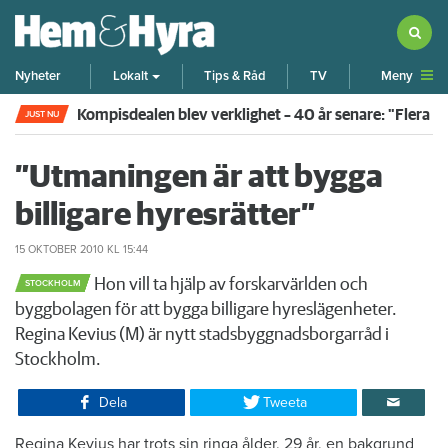
Meny
Nyheter
Lokalt
Tips & Råd
TV
Kompisdealen blev verklighet – 40 år senare: "Flera f
JUST NU
”Utmaningen är att bygga
billigare hyresrätter”
15 OKTOBER 2010
KL 15:44
Hon vill ta hjälp av forskarvärlden och
STOCKHOLM
byggbolagen för att bygga billigare hyreslägenheter.
Regina Kevius (M) är nytt stadsbyggnadsborgarråd i
Stockholm.
Dela
Tweeta
​Regina Kevius har trots sin ringa ålder, 29 år, en bakgrund