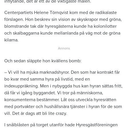
inflytande, det är ett av de viktigaste målen.
Centerpartiets Helene Törnqvist kom med de radikalaste
förslagen. Hon beskrev sin vision av skyskrapor med gröna,
blomstrande tak där hyresgästerna kunde ha kolonilotter
och skalbaggarna kunde mellanlanda på väg mot de gröna
kilarna.
Och sedan släppte hon kvällens bomb:
– Vi vill ha mjuka marknadshyror. Den som har kontrakt får
bo kvar med samma hyra på livstid, med en
indexuppräkning. Men i nybyggda hus kan hyran sättas fritt,
då får vi igång byggandet. Vi tror på människorna,
konsumenterna bestämmer. Låt oss utveckla hyresrätten
med portvakter och hushållsnära tjänster i hyran för de som
vill. Det är dags att bli lite crazy.
I snålblåsten på torget utanför hade Hyresgästföreningen