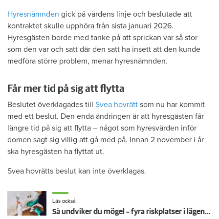
Hyresnämnden
gick på värdens linje och beslutade att
kontraktet skulle upphöra från sista januari 2026.
Hyresgästen borde med tanke på att sprickan var så stor
som den var och satt där den satt ha insett att den kunde
medföra större problem, menar hyresnämnden.
Får mer tid på sig att flytta
Beslutet överklagades till
Svea hovrätt
som nu har kommit
med ett beslut. Den enda ändringen är att hyresgästen får
längre tid på sig att flytta – något som hyresvärden inför
domen sagt sig villig att gå med på. Innan 2 november i år
ska hyresgästen ha flyttat ut.
Svea hovrätts beslut kan inte överklagas.
Läs också
Så undviker du mögel – fyra riskplatser i lägenheten: ”Måste städa bort”