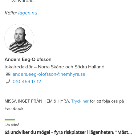
vanvårdad.
Källa:
lagen.nu
Anders Eeg-Olofsson
lokalredaktör
–
Norra Skåne och Södra Halland
anders.eeg-olofsson@hemhyra.se
010-459 17 12
MISSA INGET FRÅN HEM & HYRA.
Tryck här
för att följa oss på
Facebook.
Läs också
Så undviker du mögel – fyra riskplatser i lägenheten: ”Måste städa bort”