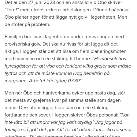
Det är den 27 juni 2023 och en anställd vid Öbo skriver
”Torrt!” med utropstecken i arbetsloggen. Därmed påbörjar
Öbo planeringen för att lägga nytt golv i lägenheten. Men
de stöter på problem.
Familjen bor kvar i lägenheten under renoveringen med
provisoriska golv. Det ska nu rivas för att lägga dit det
riktiga. I loggen står det att läsa om flera planeringsmöten
med mamman och en släkting till henne: ”
Hembesök hos
hyresgästen för att visa och förklara vilka grejer som måste
flyttas och att de måste komma iväg hemifrån på
morgonen. Arbetet kör igång 07.30
”.
Men när Öbo och hantverkarna dyker upp nästa dag, står
det mesta av grejerna kvar på samma ställe som dagen
innan. Dessutom ligger flera barn och en släkting
fortfarande och sover. I loggen skriver Öbos personal:
”Kan
inte låta bli att undra var jag varit otydlig? Jag jagar på
familjen så gott det går. Allt för att arbetet inte ska försenas