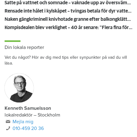
Satte på vattnet och somnade – vaknade upp av översvämning hos grannen
Rensade inte hålet i kylskåpet – tvingas betala för dyr vattenskada
Naken gängkriminell knivhotade granne efter balkongklättring
Kompisdealen blev verklighet – 40 år senare: "Flera fina fördelar med att dela bostad"
Din lokala reporter
Vet du något? Hör av dig med tips eller synpunkter på vad du vill
läsa.
Kenneth Samuelsson
lokalredaktör
–
Stockholm
Mejla mig
010-459 20 36