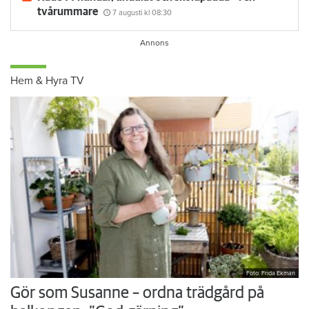
tvårummare
7 augusti
kl 08:30
Hem & Hyra TV
Foto: Frida Ekman
Gör som Susanne – ordna trädgård på