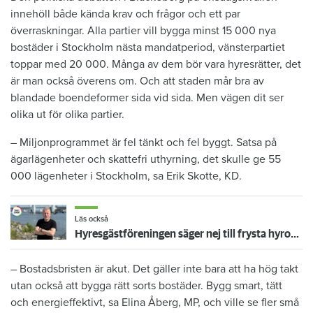
innehöll både kända krav och frågor och ett par
överraskningar. Alla partier vill bygga minst 15 000 nya
bostäder i Stockholm nästa mandatperiod, vänsterpartiet
toppar med 20 000. Många av dem bör vara hyresrätter, det
är man också överens om. Och att staden mår bra av
blandade boendeformer sida vid sida. Men vägen dit ser
olika ut för olika partier.
– Miljonprogrammet är fel tänkt och fel byggt. Satsa på
ägarlägenheter och skattefri uthyrning, det skulle ge 55
000 lägenheter i Stockholm, sa Erik Skotte, KD.
Läs också
Hyresgästföreningen säger nej till frysta hyror: ”Får inte bli en bricka i ett politiskt spel”
– Bostadsbristen är akut. Det gäller inte bara att ha hög takt
utan också att bygga rätt sorts bostäder. Bygg smart, tätt
och energieffektivt, sa Elina Åberg, MP, och ville se fler små