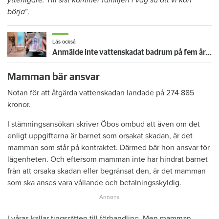
ytterligare. Till sist kommer familjen i väg så att vi kan
börja
”.
Läs också
Anmälde inte vattenskadat badrum på fem år – krävs på 125 000 kronor
Mamman bär ansvar
Notan för att åtgärda vattenskadan landade på 274 885
kronor.
I stämningsansökan skriver Öbos ombud att även om det
enligt uppgifterna är barnet som orsakat skadan, är det
mamman som står på kontraktet. Därmed bär hon ansvar för
lägenheten. Och eftersom mamman inte har hindrat barnet
från att orsaka skadan eller begränsat den, är det mamman
som ska anses vara vållande och betalningsskyldig.
I våras kallar tingsrätten till förhandling. Men mamman