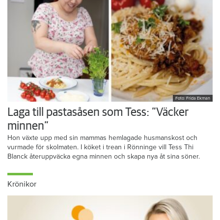
Foto: Frida Ekman
Laga till pastasåsen som Tess: ”Väcker
minnen”
Hon växte upp med sin mammas hemlagade husmanskost och
vurmade för skolmaten. I köket i trean i Rönninge vill Tess Thi
Blanck återuppväcka egna minnen och skapa nya åt sina söner.
Krönikor