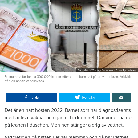
Foto: Getty/ Tommy Andersson/ Anna Rytterbrant
En mamma får betala 300 000 kronor efter att ett barn satt på en vattenkran. Arkivbild
från en annan vattenskada.
Dela
Tweeta
Det är en natt hösten 2022. Barnet som har diagnostiserats
med autism vaknar och går till badrummet. Där vrider barnet
på kranen i duschen. Men hen stänger aldrig av vattnet.
Vid tretiden på natten vaknar mamman och då har vattnet