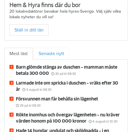
Hem & Hyra finns där du bor
20 lokalredaktörer bevakar hela hyres-Sverige. Välj själv vilka
lokala nyheter du vill se!
Ställ in ditt län
Mest läst
Senaste nytt
Barn glömde stänga av duschen – mamman måste
betala 300 000
30 juli
kl 08:30
Larmade inte om spricka i duschen – vräks efter 30
år
4 augusti
kl 08:30
Försvunnen man får behålla sin lägenhet
29 juli
kl 08:30
Rökte inomhus och övergav lägenheten – nu kräver
värden honom på 100 000 kronor
6 augusti
kl 10:30
Hade 14 hundar, undulat och sköldpadda – i en