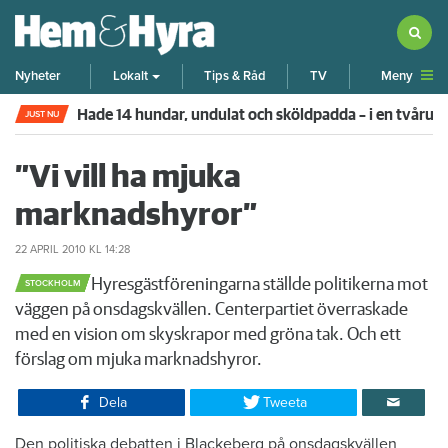
Meny
Nyheter
Lokalt
Tips & Råd
TV
Hade 14 hundar, undulat och sköldpadda – i en tvår
JUST NU
”Vi vill ha mjuka
marknadshyror”
22 APRIL 2010
KL 14:28
​Hyresgästföreningarna ställde politikerna mot
STOCKHOLM
väggen på onsdagskvällen. Centerpartiet överraskade
med en vision om skyskrapor med gröna tak. Och ett
förslag om mjuka marknadshyror.
Dela
Tweeta
​Den politiska debatten i Blackeberg på onsdagskvällen