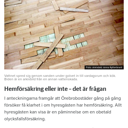
Foto: Arkivbild: Anna Rytterbrant
Foto: Arkivbild: Anna Rytterbrant
Vattnet spred sig genom sanden under golvet in till vardagsrum och kök.
Biden är en arkivbild från en annan vattenskada.
Hemförsäkring eller inte – det är frågan
I anteckningarna framgår att Örebrobostäder gång på gång
försöker få klarhet i om hyresgästen har hemförsäkring. Allt
hyresgästen kan visa är en påminnelse om en obetald
olycksfallsförsäkring.