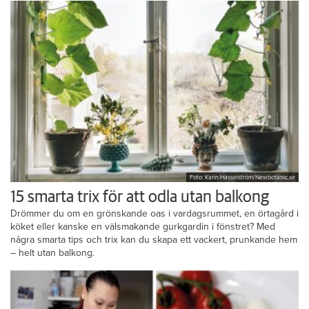
Foto: Karin Hasselström/Newbotanic.se
15 smarta trix för att odla utan balkong
Drömmer du om en grönskande oas i vardagsrummet, en örtagård i
köket eller kanske en välsmakande gurkgardin i fönstret? Med
några smarta tips och trix kan du skapa ett vackert, prunkande hem
– helt utan balkong.