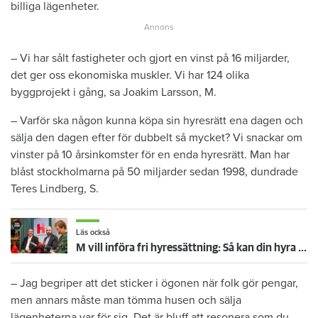
billiga lägenheter.
– Vi har sålt fastigheter och gjort en vinst på 16 miljarder,
det ger oss ekonomiska muskler. Vi har 124 olika
byggprojekt i gång, sa Joakim Larsson, M.
– Varför ska någon kunna köpa sin hyresrätt ena dagen och
sälja den dagen efter för dubbelt så mycket? Vi snackar om
vinster på 10 årsinkomster för en enda hyresrätt. Man har
blåst stockholmarna på 50 miljarder sedan 1998, dundrade
Teres Lindberg, S.
Läs också
M vill införa fri hyressättning: Så kan din hyra påverkas i valet 2026
– Jag begriper att det sticker i ögonen när folk gör pengar,
men annars måste man tömma husen och sälja
lägenheterna var för sig. Det är bluff att resonera som du