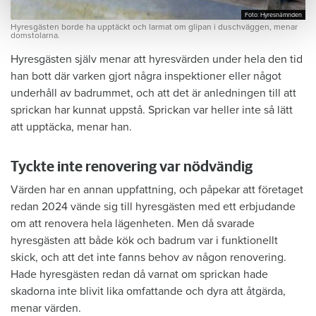
Foto: Hyresnämnden
Foto: Hyresnämnden
Hyresgästen borde ha upptäckt och larmat om glipan i duschväggen, menar
domstolarna.
Hyresgästen själv menar att hyresvärden under hela den tid
han bott där varken gjort några inspektioner eller något
underhåll av badrummet, och att det är anledningen till att
sprickan har kunnat uppstå. Sprickan var heller inte så lätt
att upptäcka, menar han.
Tyckte inte renovering var nödvändig
Värden har en annan uppfattning, och påpekar att företaget
redan 2024 vände sig till hyresgästen med ett erbjudande
om att renovera hela lägenheten. Men då svarade
hyresgästen att både kök och badrum var i funktionellt
skick, och att det inte fanns behov av någon renovering.
Hade hyresgästen redan då varnat om sprickan hade
skadorna inte blivit lika omfattande och dyra att åtgärda,
menar värden.