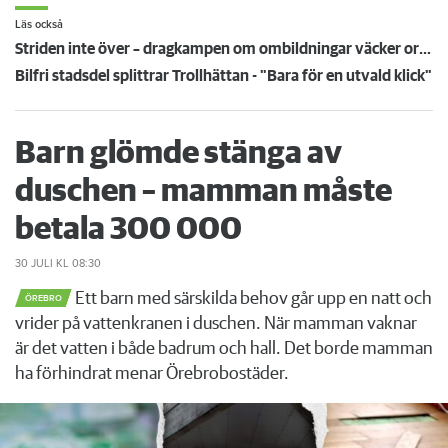
Läs också
Striden inte över – dragkampen om ombildningar väcker oro och hopp i Göteborg
Bilfri stadsdel splittrar Trollhättan - "Bara för en utvald klick"
Barn glömde stänga av
duschen – mamman måste
betala 300 000
30 JULI
KL 08:30
Ett barn med särskilda behov går upp en natt och
ÖREBRO
vrider på vattenkranen i duschen. När mamman vaknar
är det vatten i både badrum och hall. Det borde mamman
ha förhindrat menar Örebrobostäder.