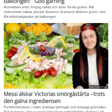
balkongen: ”God gärning”
Aromatiska örter, krispig sallad och årets första gurkor. När
midsommar nalkas plockar Susanne Granlund allsköns grönt i den
lilla köksträdgården på balkongen.
Foto: Frida Ekman
Messi älskar Victorias smörgåstårta – trots
den galna ingrediensen
Formbrödsskivor i rader, krämiga fyllningar och krispiga grönsaker.
Det är basen i den svenska klassikern smörgåstårta. Victoria Lalli