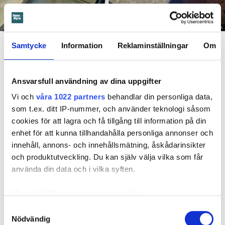
Foto: Hyresnämnden
En inspektion visade att vatten under en längre tid läckt in genom sprickor i väggen (de
Samtycke
Information
Reklaminställningar
Om
röda markeringarna) och orsakat rötskador i syllen.
Dela
Tweeta
Ansvarsfull användning av dina uppgifter
Hyresgästen har bott i lägenheten i skånska Båstad sedan
Vi och
våra 1022 partners
behandlar din personliga data,
1995 men måste nu flytta sedan hans kontrakt prövats både
som t.ex. ditt IP-nummer, och använder teknologi såsom
i hyresnämnden och i hovrätten.
cookies för att lagra och få tillgång till information på din
enhet för att kunna tillhandahålla personliga annonser och
Skada upptäcktes av hantverkare
innehåll, annons- och innehållsmätning, åskådarinsikter
och produktutveckling. Du kan själv välja vilka som får
Det var när hyresvärdens hantverkare skulle byta ett
använda din data och i vilka syften.
duschmunstycke under hösten förra året som en spricka i
plastmattan på väggen i duschen upptäcktes. Strax efter
Med din tillåtelse skulle vi även vilja:
detta lät värden ett företag göra en besiktning av
Samla in information om din geografiska plats
Samtyckesval
badrummet. Då upptäcktes att vatten läckt från den trasiga
Nödvändig
som kan ha en noggrannhet på upp till flera meter
svetsskarven under en längre tid och orsakat omfattande