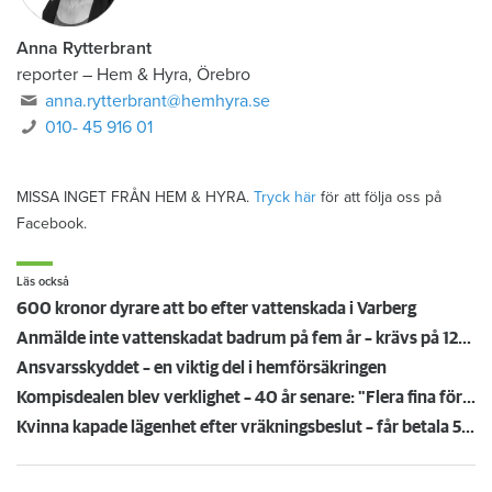
Anna Rytterbrant
reporter
–
Hem & Hyra, Örebro
anna.rytterbrant@hemhyra.se
010- 45 916 01
MISSA INGET FRÅN HEM & HYRA.
Tryck här
för att följa oss på
Facebook.
Läs också
600 kronor dyrare att bo efter vattenskada i Varberg
Anmälde inte vattenskadat badrum på fem år – krävs på 125 000 kronor
Ansvarsskyddet – en viktig del i hemförsäkringen
Kompisdealen blev verklighet – 40 år senare: "Flera fina fördelar med att dela bostad"
Kvinna kapade lägenhet efter vräkningsbeslut – får betala 50 000