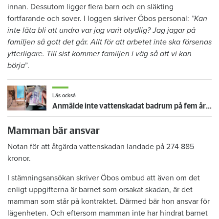
innan. Dessutom ligger flera barn och en släkting
fortfarande och sover. I loggen skriver Öbos personal:
”Kan
inte låta bli att undra var jag varit otydlig? Jag jagar på
familjen så gott det går. Allt för att arbetet inte ska försenas
ytterligare. Till sist kommer familjen i väg så att vi kan
börja
”.
Läs också
Anmälde inte vattenskadat badrum på fem år – krävs på 125 000 kronor
Mamman bär ansvar
Notan för att åtgärda vattenskadan landade på 274 885
kronor.
I stämningsansökan skriver Öbos ombud att även om det
enligt uppgifterna är barnet som orsakat skadan, är det
mamman som står på kontraktet. Därmed bär hon ansvar för
lägenheten. Och eftersom mamman inte har hindrat barnet