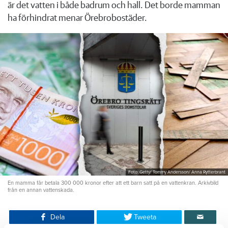
är det vatten i både badrum och hall. Det borde mamman
ha förhindrat menar Örebrobostäder.
Foto: Getty/ Tommy Andersson/ Anna Rytterbrant
En mamma får betala 300 000 kronor efter att ett barn satt på en vattenkran. Arkivbild
från en annan vattenskada.
Dela
Tweeta