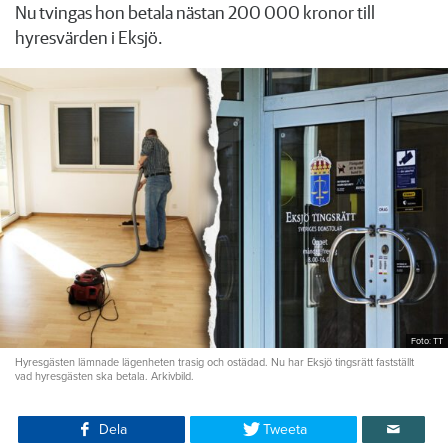
Nu tvingas hon betala nästan 200 000 kronor till
hyresvärden i Eksjö.
Foto: TT
Hyresgästen lämnade lägenheten trasig och ostädad. Nu har Eksjö tingsrätt fastställt
vad hyresgästen ska betala. Arkivbild.
Dela
Tweeta