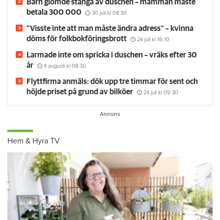
Barn glömde stänga av duschen – mamman måste
betala 300 000
30 juli
kl 08:30
”Visste inte att man måste ändra adress” – kvinna
döms för folkbokföringsbrott
24 juli
kl 16:10
Larmade inte om spricka i duschen – vräks efter 30
år
4 augusti
kl 08:30
Flyttfirma anmäls: dök upp tre timmar för sent och
höjde priset på grund av bilköer
24 juli
kl 09:30
Hem & Hyra TV