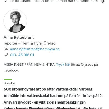
Det är fortfarande oklart om mamman har en hemförsäkring.
Anna Rytterbrant
reporter
–
Hem & Hyra, Örebro
anna.rytterbrant@hemhyra.se
010- 45 916 01
MISSA INGET FRÅN HEM & HYRA.
Tryck här
för att följa oss på
Facebook.
Läs också
600 kronor dyrare att bo efter vattenskada i Varberg
Anmälde inte vattenskadat badrum på fem år – krävs på 125 000 kronor
Ansvarsskyddet – en viktig del i hemförsäkringen