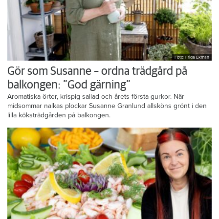
Foto: Frida Ekman
Gör som Susanne – ordna trädgård på
balkongen: ”God gärning”
Aromatiska örter, krispig sallad och årets första gurkor. När
midsommar nalkas plockar Susanne Granlund allsköns grönt i den
lilla köksträdgården på balkongen.