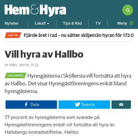
Meny
Nyheter
Lokalt
Tips & Råd
TV
Fjärde året i rad – nu sätter skiljemän hyran för 172 0
JUST NU
Vill hyra av Hallbo
19 APRIL 2011
KL 11:22
Hyresgästerna i Sköllersta vill fortsätta att hyra
HALLSBERG
av Hallbo. Det visar Hyresgästföreningens enkät bland
hyresgästerna.
Dela
Tweeta
77 procent av hyresgästerna som svarade på
Hyresgästföreningens enkät vill fortsätta att hyra av
Hallsbergs bostadsstiftelse, Hallbo.