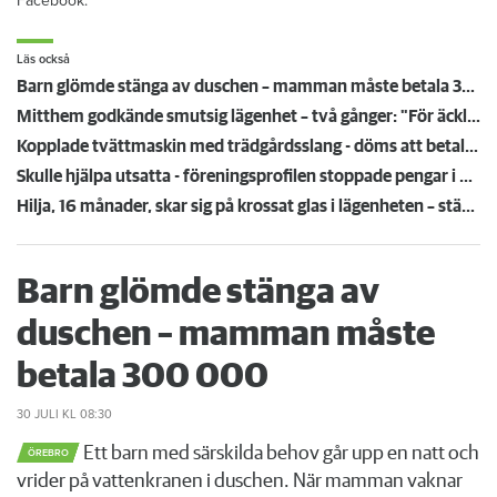
Facebook.
Läs också
Barn glömde stänga av duschen – mamman måste betala 300 000
Mitthem godkände smutsig lägenhet – två gånger: "För äckligt för att flytta in"
Kopplade tvättmaskin med trädgårdsslang - döms att betala en miljon efter vattenskada
Skulle hjälpa utsatta - föreningsprofilen stoppade pengar i egen ficka
Hilja, 16 månader, skar sig på krossat glas i lägenheten – städmiss från tidigare hyresgäst
Barn glömde stänga av
duschen – mamman måste
betala 300 000
30 JULI
KL 08:30
Ett barn med särskilda behov går upp en natt och
ÖREBRO
vrider på vattenkranen i duschen. När mamman vaknar