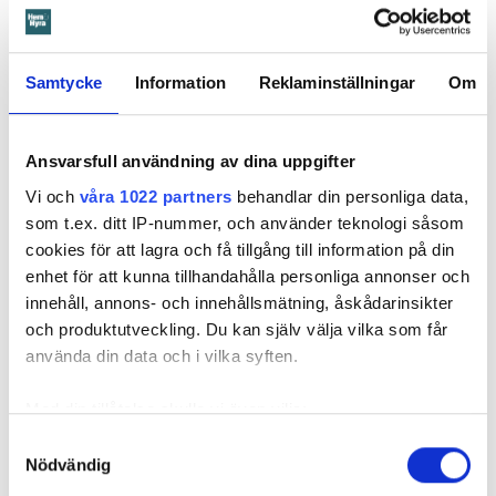
Det är en natt hösten 2022. Barnet som har diagnostiserats
med autism vaknar och går till badrummet. Där vrider barnet
på kranen i duschen. Men hen stänger aldrig av vattnet.
Samtycke
Information
Reklaminställningar
Om
Vid tretiden på natten vaknar mamman och då har vattnet
spridit sig i badrummet och ut i hallen. Mamman torkar
Ansvarsfull användning av dina uppgifter
förtvivlat upp vattnet och tror därmed att saken är ur
Vi och
våra 1022 partners
behandlar din personliga data,
världen. Hon ringer därför aldrig till sin hyresvärd
som t.ex. ditt IP-nummer, och använder teknologi såsom
Örebrobostäder, Öbo, och berättar om olyckan.
cookies för att lagra och få tillgång till information på din
enhet för att kunna tillhandahålla personliga annonser och
Läs också
innehåll, annons- och innehållsmätning, åskådarinsikter
600 kronor dyrare att bo efter vattenskada i Varberg
och produktutveckling. Du kan själv välja vilka som får
använda din data och i vilka syften.
Ringer gör dock grannen nedanför – när det börjar läcka
vatten genom taket.
Med din tillåtelse skulle vi även vilja:
Samla in information om din geografiska plats
Samtyckesval
Nödvändig
som kan ha en noggrannhet på upp till flera meter
När Öbo börjar undersöka skadan i januari 2023 visar det
Identifiera din enhet genom att aktivt skanna den