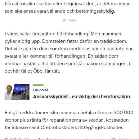
från att orsaka skadan eller begränsat den, är det mamman
som ska anses vara vållande och betalningsskyldig.
I våras kallar tingsrätten till förhandling. Men mamman
dyker aldrig upp. Domstolen fattar därför en tredskodom.
Det vill säga en dom som kan meddelas när en part inte har
svarat eller kommer till förhandlingen. En sådan dom
innebär nästan alltid att den som står bakom stämningen, i
det här fallet Öbo, får rätt.
Läs också
Ansvarsskyddet – en viktig del i hemförsäkringen
Enligt tredskodomen ska mamman betala närmare 300 000
kronor plus ränta för reparationerna av skadan, kostnaden
för inkasso samt Örebrobostäders rättegångskostnader.