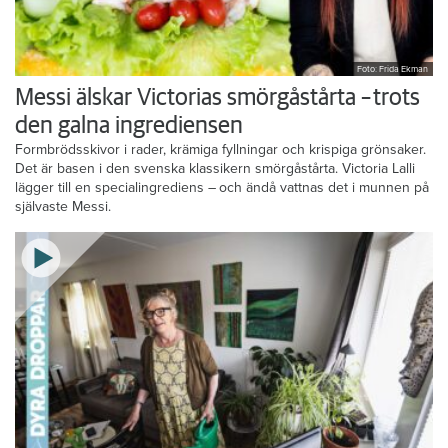
Foto: Frida Ekman
Messi älskar Victorias smörgåstårta – trots
den galna ingrediensen
Formbrödsskivor i rader, krämiga fyllningar och krispiga grönsaker.
Det är basen i den svenska klassikern smörgåstårta. Victoria Lalli
lägger till en specialingrediens – och ändå vattnas det i munnen på
självaste Messi.