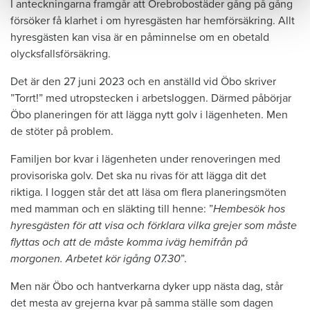
I anteckningarna framgår att Örebrobostäder gång på gång
försöker få klarhet i om hyresgästen har hemförsäkring. Allt
hyresgästen kan visa är en påminnelse om en obetald
olycksfallsförsäkring.
Det är den 27 juni 2023 och en anställd vid Öbo skriver
”Torrt!” med utropstecken i arbetsloggen. Därmed påbörjar
Öbo planeringen för att lägga nytt golv i lägenheten. Men
de stöter på problem.
Familjen bor kvar i lägenheten under renoveringen med
provisoriska golv. Det ska nu rivas för att lägga dit det
riktiga. I loggen står det att läsa om flera planeringsmöten
med mamman och en släkting till henne: ”
Hembesök hos
hyresgästen för att visa och förklara vilka grejer som måste
flyttas och att de måste komma iväg hemifrån på
morgonen. Arbetet kör igång 07.30
”.
Men när Öbo och hantverkarna dyker upp nästa dag, står
det mesta av grejerna kvar på samma ställe som dagen