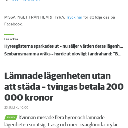
MISSA INGET FRÅN HEM & HYRA.
Tryck här
för att följa oss på
Facebook.
Läs också
Hyresgästerna sparkades ut – nu säljer värden deras lägenheter
Sexbarnsmamma vräks – hyrde ut olovligt i andrahand: ”Borde tas större hänsyn till barnen”
Lämnade lägenheten utan
att städa – tvingas betala 200
000 kronor
23 JULI
KL 10:00
Kvinnan missade flera hyror och lämnade
EKSJÖ
lägenheten smutsig, trasig och med kvarglömda prylar.