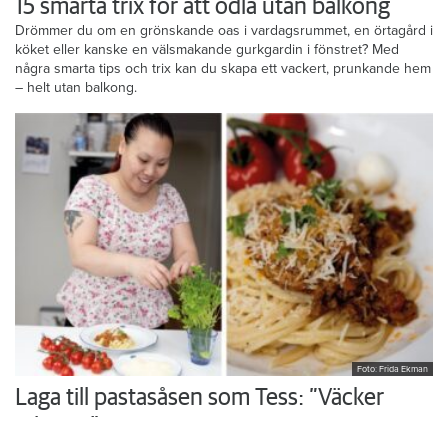
Foto: Karin Hasselström/Newbotanic.se
15 smarta trix för att odla utan balkong
Drömmer du om en grönskande oas i vardagsrummet, en örtagård i
köket eller kanske en välsmakande gurkgardin i fönstret? Med
några smarta tips och trix kan du skapa ett vackert, prunkande hem
– helt utan balkong.
Foto: Frida Ekman
Laga till pastasåsen som Tess: ”Väcker