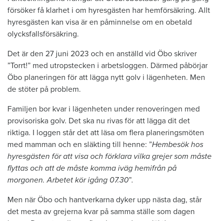
försöker få klarhet i om hyresgästen har hemförsäkring. Allt
hyresgästen kan visa är en påminnelse om en obetald
olycksfallsförsäkring.
Det är den 27 juni 2023 och en anställd vid Öbo skriver
”Torrt!” med utropstecken i arbetsloggen. Därmed påbörjar
Öbo planeringen för att lägga nytt golv i lägenheten. Men
de stöter på problem.
Familjen bor kvar i lägenheten under renoveringen med
provisoriska golv. Det ska nu rivas för att lägga dit det
riktiga. I loggen står det att läsa om flera planeringsmöten
med mamman och en släkting till henne: ”
Hembesök hos
hyresgästen för att visa och förklara vilka grejer som måste
flyttas och att de måste komma iväg hemifrån på
morgonen. Arbetet kör igång 07.30
”.
Men när Öbo och hantverkarna dyker upp nästa dag, står
det mesta av grejerna kvar på samma ställe som dagen