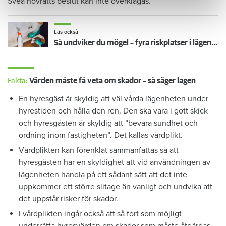
Svea hovrätts beslut kan inte överklagas.
Läs också
Så undviker du mögel – fyra riskplatser i lägenheten: ”Måste städa bort”
Fakta:
Värden måste få veta om skador – så säger lagen
En hyresgäst är skyldig att väl vårda lägenheten under
hyrestiden och hålla den ren. Den ska vara i gott skick
och hyresgästen är skyldig att ”bevara sundhet och
ordning inom fastigheten”. Det kallas vårdplikt.
Vårdplikten kan förenklat sammanfattas så att
hyresgästen har en skyldighet att vid användningen av
lägenheten handla på ett sådant sätt att det inte
uppkommer ett större slitage än vanligt och undvika att
det uppstår risker för skador.
I vårdplikten ingår också att så fort som möjligt