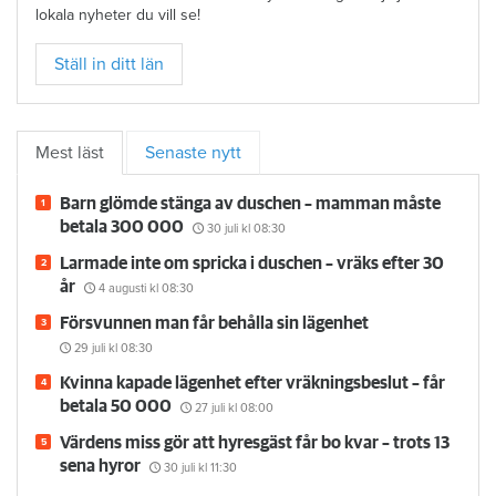
lokala nyheter du vill se!
Ställ in ditt län
Mest läst
Senaste nytt
Barn glömde stänga av duschen – mamman måste
betala 300 000
30 juli
kl 08:30
Larmade inte om spricka i duschen – vräks efter 30
år
4 augusti
kl 08:30
Försvunnen man får behålla sin lägenhet
29 juli
kl 08:30
Kvinna kapade lägenhet efter vräkningsbeslut – får
betala 50 000
27 juli
kl 08:00
Värdens miss gör att hyresgäst får bo kvar – trots 13
sena hyror
30 juli
kl 11:30