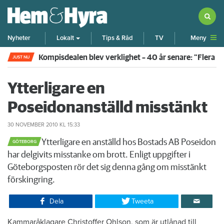
Meny
Nyheter
Lokalt
Tips & Råd
TV
Rökte inomhus och övergav lägenheten – nu kräver 
JUST NU
Ytterligare en
Poseidonanställd misstänkt
30 NOVEMBER 2010
KL 15:33
​​Ytterligare en anställd hos Bostads AB Poseidon
GÖTEBORG
har delgivits misstanke om brott. Enligt uppgifter i
Göteborgsposten rör det sig denna gång om misstänkt
förskingring.
Dela
Tweeta
Kammaråklagare Christoffer Ohlson, som är utlånad till