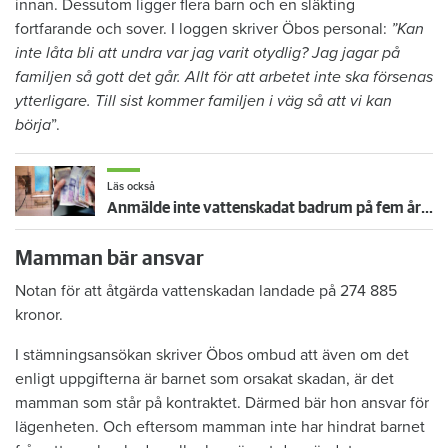
innan. Dessutom ligger flera barn och en släkting
fortfarande och sover. I loggen skriver Öbos personal:
”Kan
inte låta bli att undra var jag varit otydlig? Jag jagar på
familjen så gott det går. Allt för att arbetet inte ska försenas
ytterligare. Till sist kommer familjen i väg så att vi kan
börja
”.
Läs också
Anmälde inte vattenskadat badrum på fem år – krävs på 125 000 kronor
Mamman bär ansvar
Notan för att åtgärda vattenskadan landade på 274 885
kronor.
I stämningsansökan skriver Öbos ombud att även om det
enligt uppgifterna är barnet som orsakat skadan, är det
mamman som står på kontraktet. Därmed bär hon ansvar för
lägenheten. Och eftersom mamman inte har hindrat barnet