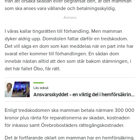
från att orsaka skadan eller begränsat den, är det mamman
som ska anses vara vållande och betalningsskyldig.
I våras kallar tingsrätten till förhandling. Men mamman
dyker aldrig upp. Domstolen fattar därför en tredskodom.
Det vill säga en dom som kan meddelas när en part inte har
svarat eller kommer till förhandlingen. En sådan dom
innebär nästan alltid att den som står bakom stämningen, i
det här fallet Öbo, får rätt.
Läs också
Ansvarsskyddet – en viktig del i hemförsäkringen
Enligt tredskodomen ska mamman betala närmare 300 000
kronor plus ränta för reparationerna av skadan, kostnaden
för inkasso samt Örebrobostäders rättegångskostnader.
Det är fortfarande oklart om mamman har en hemförsäkring.