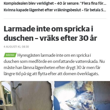
Kompisdealen blev verklighet – 40 år senare: "Flera fina fördelar med att dela bostad"
Kvinna kapade lägenhet efter vräkningsbeslut – får betala 50 000
Larmade inte om spricka i
duschen – vräks efter 30 år
4 AUGUSTI
KL 08:30
Hyresgästen larmade inte om en spricka i
BÅSTAD
duschen som medförde en omfattande vattenskada. Nu
måste han lämna lägenheten efter drygt 30 år men får
längre tid på sig att flytta efter att domen överklagats.