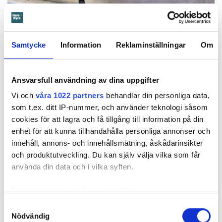
Samtycke
Information
Reklaminställningar
Om
Foto: Hyresnämnden
Foto: Hyresnämnden
Hyresgästen borde ha upptäckt och larmat om glipan i duschväggen, menar
domstolarna.
Ansvarsfull användning av dina uppgifter
Hyresgästen själv menar att hyresvärden under hela den tid
Vi och
våra 1022 partners
behandlar din personliga data,
han bott där varken gjort några inspektioner eller något
som t.ex. ditt IP-nummer, och använder teknologi såsom
underhåll av badrummet, och att det är anledningen till att
cookies för att lagra och få tillgång till information på din
sprickan har kunnat uppstå. Sprickan var heller inte så lätt
enhet för att kunna tillhandahålla personliga annonser och
att upptäcka, menar han.
innehåll, annons- och innehållsmätning, åskådarinsikter
och produktutveckling. Du kan själv välja vilka som får
Tyckte inte renovering var nödvändig
använda din data och i vilka syften.
Värden har en annan uppfattning, och påpekar att företaget
Med din tillåtelse skulle vi även vilja:
redan 2024 vände sig till hyresgästen med ett erbjudande
Samla in information om din geografiska plats
Samtyckesval
om att renovera hela lägenheten. Men då svarade
Nödvändig
som kan ha en noggrannhet på upp till flera meter
hyresgästen att både kök och badrum var i funktionellt