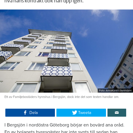
riva hans kontrakt dök han upp igen.
Foto: AnnaKarin Löwendahl
Ett av Familjebostäders hyreshus i Bergsjön, dock inte det som texten handlar om.
Dela
Tweeta
I Bergsjön i nordöstra Göteborg börjar en bovärd ana oråd.
En av bolagets hyresgäster har inte synts till sedan han