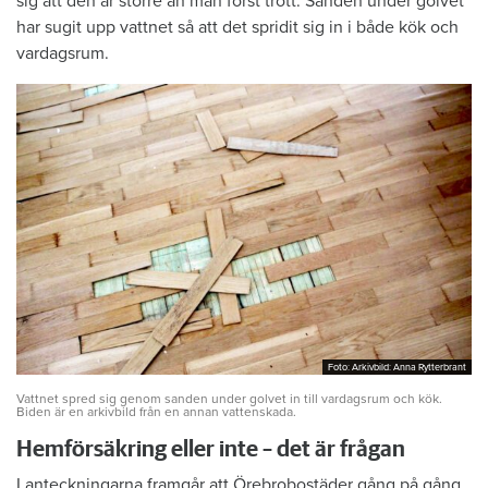
sig att den är större än man först trott. Sanden under golvet
har sugit upp vattnet så att det spridit sig in i både kök och
vardagsrum.
Foto: Arkivbild: Anna Rytterbrant
Foto: Arkivbild: Anna Rytterbrant
Vattnet spred sig genom sanden under golvet in till vardagsrum och kök.
Biden är en arkivbild från en annan vattenskada.
Hemförsäkring eller inte – det är frågan
I anteckningarna framgår att Örebrobostäder gång på gång