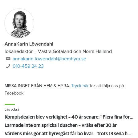
AnnaKarin Löwendahl
lokalredaktör
–
Västra Götaland och Norra Halland
annakarin.lowendahl@hemhyra.se
010-459 24 23
MISSA INGET FRÅN HEM & HYRA.
Tryck här
för att följa oss på
Facebook.
Läs också
Kompisdealen blev verklighet – 40 år senare: "Flera fina fördelar med att dela bostad"
Larmade inte om spricka i duschen – vräks efter 30 år
Värdens miss gör att hyresgäst får bo kvar – trots 13 sena hyror