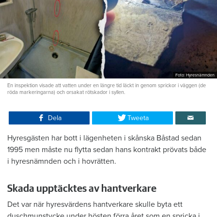
Foto: Hyresnämnden
En inspektion visade att vatten under en längre tid läckt in genom sprickor i väggen (de
röda markeringarna) och orsakat rötskador i syllen.
Dela
Tweeta
Hyresgästen har bott i lägenheten i skånska Båstad sedan
1995 men måste nu flytta sedan hans kontrakt prövats både
i hyresnämnden och i hovrätten.
Skada upptäcktes av hantverkare
Det var när hyresvärdens hantverkare skulle byta ett
duschmunstycke under hösten förra året som en spricka i