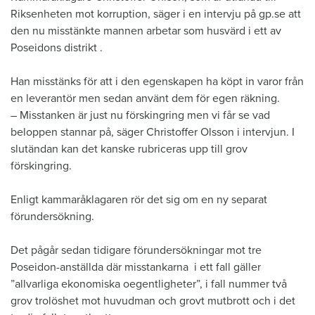
Riksenheten mot korruption, säger i en intervju på gp.se att
den nu misstänkte mannen arbetar som husvärd i ett av
Poseidons distrikt .
Han misstänks för att i den egenskapen ha köpt in varor från
en leverantör men sedan använt dem för egen räkning.
– Misstanken är just nu förskingring men vi får se vad
beloppen stannar på, säger Christoffer Olsson i intervjun. I
slutändan kan det kanske rubriceras upp till grov
förskingring.
Enligt kammaråklagaren rör det sig om en ny separat
förundersökning.
Det pågår sedan tidigare förundersökningar mot tre
Poseidon-anställda där misstankarna i ett fall gäller
”allvarliga ekonomiska oegentligheter”, i fall nummer två
grov trolöshet mot huvudman och grovt mutbrott och i det