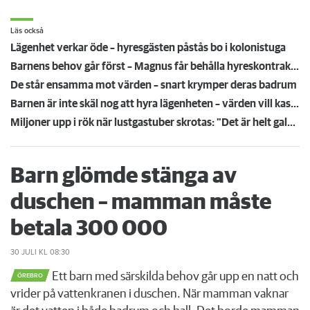
Läs också
Lägenhet verkar öde – hyresgästen påstås bo i kolonistuga
Barnens behov går först – Magnus får behålla hyreskontraktet
De står ensamma mot värden – snart krymper deras badrum
Barnen är inte skäl nog att hyra lägenheten – värden vill kasta ut Magnus
Miljoner upp i rök när lustgastuber skrotas: "Det är helt galet - de ligger överallt"
Barn glömde stänga av
duschen – mamman måste
betala 300 000
30 JULI
KL 08:30
Ett barn med särskilda behov går upp en natt och
ÖREBRO
vrider på vattenkranen i duschen. När mamman vaknar