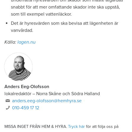
underrätta hyresvärden om skador som måste åtgärdas
snabbt för att mer omfattande skador inte ska uppstå,
som till exempel vattenläckor.
Det är hyresvärden som ska bevisa att lägenheten är
vanvårdad.
Källa:
lagen.nu
Anders Eeg-Olofsson
lokalredaktör
–
Norra Skåne och Södra Halland
anders.eeg-olofsson@hemhyra.se
010-459 17 12
MISSA INGET FRÅN HEM & HYRA.
Tryck här
för att följa oss på