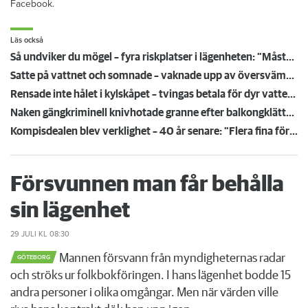
Facebook.
Läs också
Så undviker du mögel – fyra riskplatser i lägenheten: ”Måste städa bort”
Satte på vattnet och somnade – vaknade upp av översvämning hos grannen
Rensade inte hålet i kylskåpet – tvingas betala för dyr vattenskada
Naken gängkriminell knivhotade granne efter balkongklättring
Kompisdealen blev verklighet – 40 år senare: "Flera fina fördelar med att dela bostad"
Försvunnen man får behålla
sin lägenhet
29 JULI
KL 08:30
Mannen försvann från myndigheternas radar
GÖTEBORG
och ströks ur folkbokföringen. I hans lägenhet bodde 15
andra personer i olika omgångar. Men när värden ville