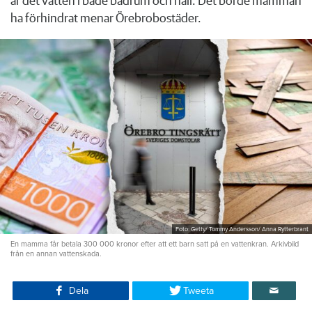
är det vatten i både badrum och hall. Det borde mamman
ha förhindrat menar Örebrobostäder.
Foto: Getty/ Tommy Andersson/ Anna Rytterbrant
En mamma får betala 300 000 kronor efter att ett barn satt på en vattenkran. Arkivbild
från en annan vattenskada.
Dela
Tweeta