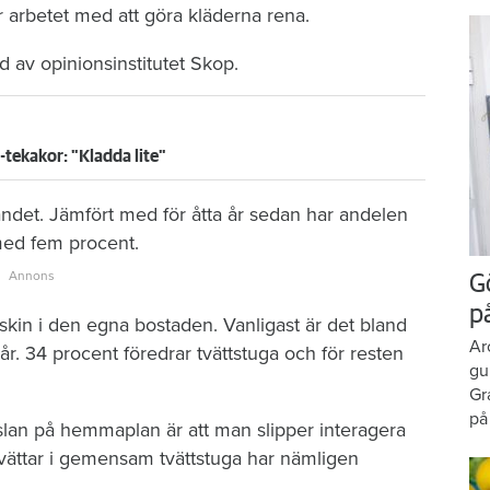
r arbetet med att göra kläderna rena.
 av opinionsinstitutet Skop.
-tekakor: "Kladda lite"
det. Jämfört med för åtta år sedan har andelen
med fem procent.
G
p
askin i den egna bostaden. Vanligast är det bland
Ar
. 34 procent föredrar tvättstuga och för resten
gu
Gr
på
sysslan på hemmaplan är att man slipper interagera
vättar i gemensam tvättstuga har nämligen