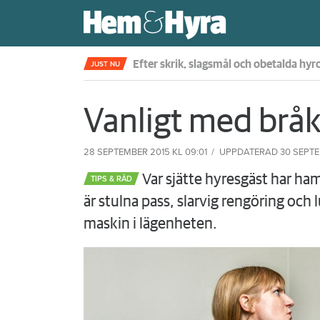
Fjärde året i rad – nu sätter skiljemän
JUST NU
Vanligt med bråk
28 SEPTEMBER 2015
KL 09:01
UPPDATERAD
30 SEPTE
Var sjätte hyresgäst har ham
TIPS & RÅD
är stulna pass, slarvig rengöring och 
maskin i lägenheten.