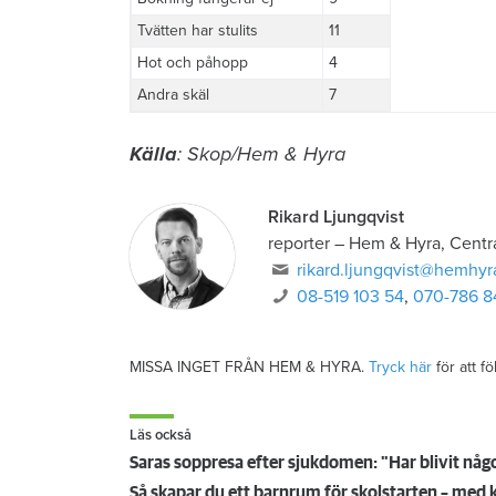
Tvätten har stulits
11
Hot och påhopp
4
Andra skäl
7
Källa
: Skop/Hem & Hyra
Rikard Ljungqvist
reporter
–
Hem & Hyra, Centr
rikard.ljungqvist@hemhyr
08-519 103 54
,
070-786 8
MISSA INGET FRÅN HEM & HYRA.
Tryck här
för att f
Läs också
Saras soppresa efter sjukdomen: "Har blivit något
Så skapar du ett barnrum för skolstarten – med 