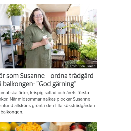
Foto: Frida Ekman
ör som Susanne – ordna trädgård
å balkongen: ”God gärning”
omatiska örter, krispig sallad och årets första
rkor. När midsommar nalkas plockar Susanne
anlund allsköns grönt i den lilla köksträdgården
 balkongen.