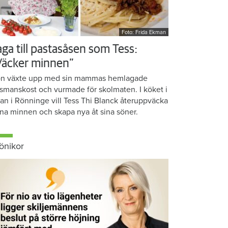
Foto: Frida Ekman
aga till pastasåsen som Tess:
Väcker minnen”
n växte upp med sin mammas hemlagade
smanskost och vurmade för skolmaten. I köket i
ean i Rönninge vill Tess Thi Blanck återuppväcka
na minnen och skapa nya åt sina söner.
önikor