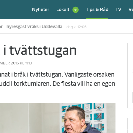
Nyheter
Lokalt
Tips & Råd
TV
R
 hyran för 172 000 hushåll
Igår kl 17:55
 i tvättstugan
MBER 2015
KL 11:13
nat i bråk i tvättstugan. Vanligaste orsaken
ludd i torktumlaren. De flesta vill ha en egen