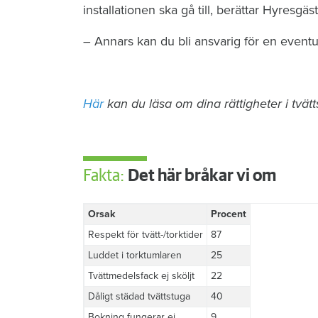
installationen ska gå till, berättar Hyresg
– Annars kan du bli ansvarig för en eventue
Här
kan du läsa om dina rättigheter i tvät
Fakta:
Det här bråkar vi om
Orsak
Procent
Respekt för tvätt-/torktider
87
Luddet i torktumlaren
25
Tvättmedelsfack ej sköljt
22
Dåligt städad tvättstuga
40
Bokning fungerar ej
9