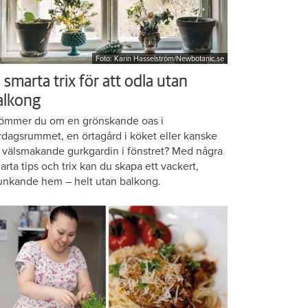
Foto: Karin Hasselström/Newbotanic.se
 smarta trix för att odla utan
alkong
ömmer du om en grönskande oas i
rdagsrummet, en örtagård i köket eller kanske
 välsmakande gurkgardin i fönstret? Med några
arta tips och trix kan du skapa ett vackert,
unkande hem – helt utan balkong.