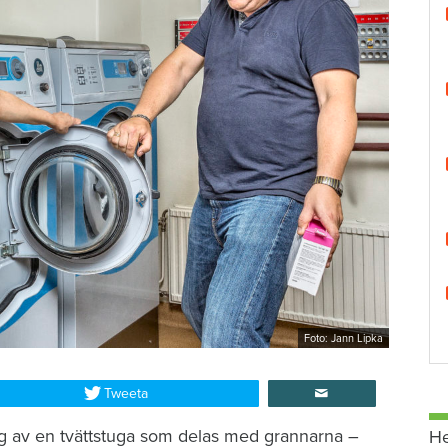
Foto: Jann Lipka
Tweeta
ig av en tvättstuga som delas med grannarna –
H