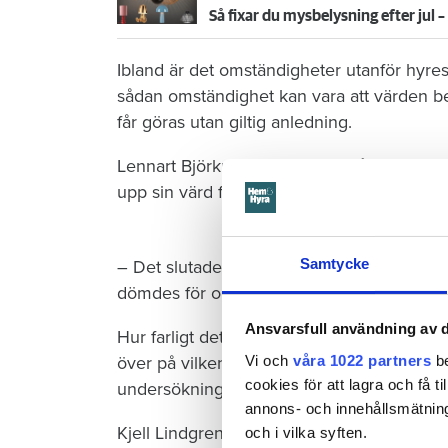
Så fixar du mysbelysning efter jul – 
Ibland är det omständigheter utanför hyres
sådan omständighet kan vara att värden be
får göras utan giltig anledning.
Lennart Björkman, chefsjurist på Hyresgäst
upp sin värd för att klaga på brister:
Samtycke
– Det slutade faktiskt med ett gräl där hy
dömdes för olaga hot av hovrätten.
Ansvarsfull användning av d
Hur farligt det är att vistas i tvättstugan är
över på vilken plats ett anmält brott har 
Vi och
våra 1022 partners
be
cookies för att lagra och få t
undersökningar i ämnet.
annons- och innehållsmätning
Kjell Lindgren, talesperson för polisen i S
och i vilka syften.