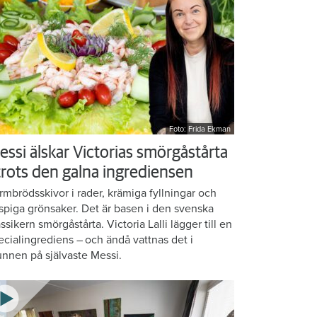
Foto: Frida Ekman
essi älskar Victorias smörgåstårta
 trots den galna ingrediensen
rmbrödsskivor i rader, krämiga fyllningar och
ispiga grönsaker. Det är basen i den svenska
assikern smörgåstårta. Victoria Lalli lägger till en
ecialingrediens – och ändå vattnas det i
nnen på självaste Messi.