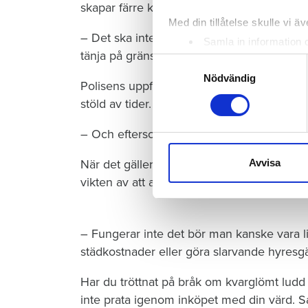
skapar färre konflikter.
Med din tillåtelse skulle vi äve
– Det ska inte råda någon tvekan om vad s
Samla in information 
tänja på gränserna och när rutinerna inte f
Identifiera din enhet 
Samtyckesval
Ta reda på mer om hur dina pe
Nödvändig
Polisens uppfattning är att tidsbokning me
eller dra tillbaka ditt samtyc
stöld av tider.
Vi använder enhetsidentifierar
– Och eftersom bara den som bokat tid ko
sociala medier och analysera 
till de sociala medier och a
När det gäller renhållningen har hyresvärde
Avvisa
med annan information som du 
vikten av att alla gör rent efter sig, anser K
– Fungerar inte det bör man kanske vara lite
städkostnader eller göra slarvande hyresgä
Har du tröttnat på bråk om kvarglömt ludd
inte prata igenom inköpet med din värd. 