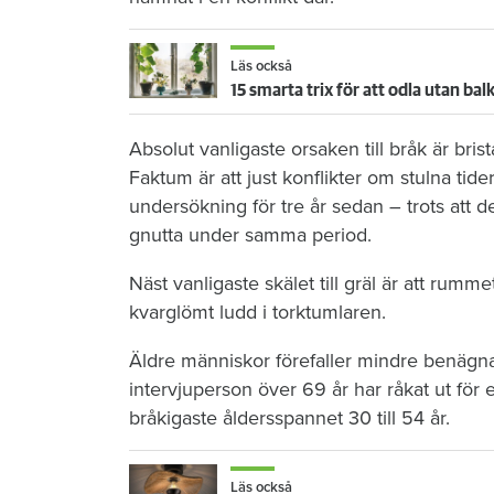
Läs också
15 smarta trix för att odla utan ba
Absolut vanligaste orsaken till bråk är bris
Faktum är att just konflikter om stulna tid
undersökning för tre år sedan – trots att 
gnutta under samma period.
Näst vanligaste skälet till gräl är att rummet
kvarglömt ludd i torktumlaren.
Äldre människor förefaller mindre benägna
intervjuperson över 69 år har råkat ut för e
bråkigaste åldersspannet 30 till 54 år.
Läs också