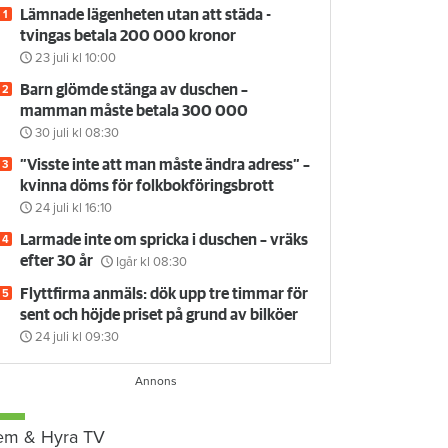
Lämnade lägenheten utan att städa -
tvingas betala 200 000 kronor
23 juli
kl 10:00
Barn glömde stänga av duschen –
mamman måste betala 300 000
30 juli
kl 08:30
”Visste inte att man måste ändra adress” –
kvinna döms för folkbokföringsbrott
24 juli
kl 16:10
Larmade inte om spricka i duschen – vräks
efter 30 år
Igår kl 08:30
Flyttfirma anmäls: dök upp tre timmar för
sent och höjde priset på grund av bilköer
24 juli
kl 09:30
em & Hyra TV