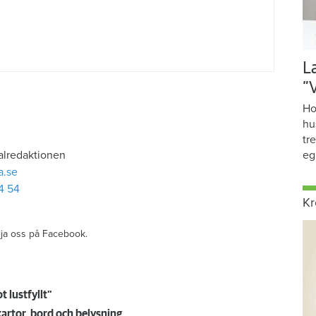
L
”
Ho
hu
tr
alredaktionen
eg
a.se
4 54
Kr
ölja oss på Facebook.
 lustfyllt"
kartor, bord och belysning