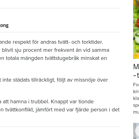
lkong
tande respekt för andras tvätt- och torktider.
er blivit sju procent mer frekvent än vid samma
den totala mängden tvättstugebråk minskat en
M
–
 inte städats tillräckligt, följt av missnöje över
Fo
kr
kl
 att hamna i trubbel. Knappt var tionde
sp
n tvättkonflikt, jämfört med var fjärde person i det
mu