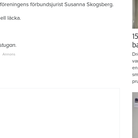
ästföreningens förbundsjurist Susanna Skogsberg.
ll läcka.
15
tstugan.
b
Dr
va
en
sm
pr