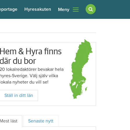
eportage
Hyresakuten
Meny
Hem & Hyra finns
där du bor
20 lokalredaktörer bevakar hela
hyres-Sverige. Välj själv vilka
lokala nyheter du vill se!
Ställ in ditt län
Mest läst
Senaste nytt