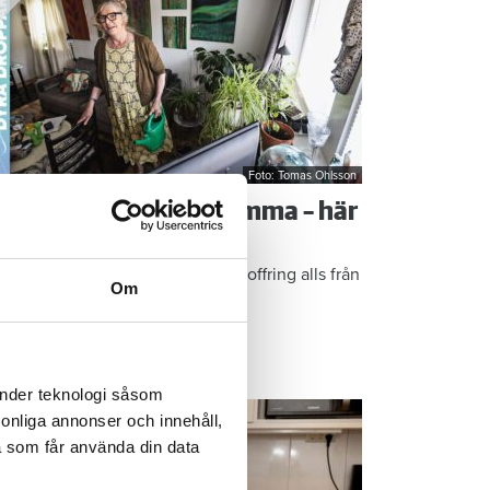
Foto: Tomas Ohlsson
å sparar du vatten hemma – här
r Kristins bästa tips
epen är enkla: ”Det är ingen uppoffring alls från
Om
n sida”, säger Kristin Rydberg.
ps & Råd
änder teknologi såsom
rsonliga annonser och innehåll,
a som får använda din data