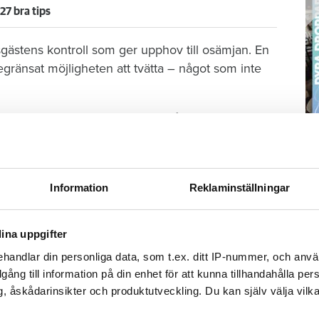
27 bra tips
gästens kontroll som ger upphov till osämjan. En
gränsat möjligheten att tvätta – något som inte
föreningen, minns ett fall där två kvinnor sökte
S
ä
Kn
Information
Reklaminställningar
resvärden hotade att strypa en av kvinnorna. Han
mi
ina uppgifter
 svårt att säga. Polisen för ingen närmare statistik
Ti
skett, och hos Brottsförebyggande rådet saknas
handlar din personliga data, som t.ex. ditt IP-nummer, och anv
illgång till information på din enhet för att kunna tillhandahålla pe
, åskådarinsikter och produktutveckling. Du kan själv välja vilk
tockholm, är dock säker på en sak: tydliga regler