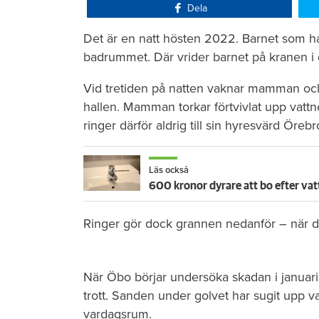
Dela
Det är en natt hösten 2022. Barnet som ha
badrummet. Där vrider barnet på kranen i 
Vid tretiden på natten vaknar mamman och 
hallen. Mamman torkar förtvivlat upp vattn
ringer därför aldrig till sin hyresvärd Öre
Läs också
600 kronor dyrare att bo efter vat
Ringer gör dock grannen nedanför – när de
När Öbo börjar undersöka skadan i januari 
trott. Sanden under golvet har sugit upp vat
vardagsrum.