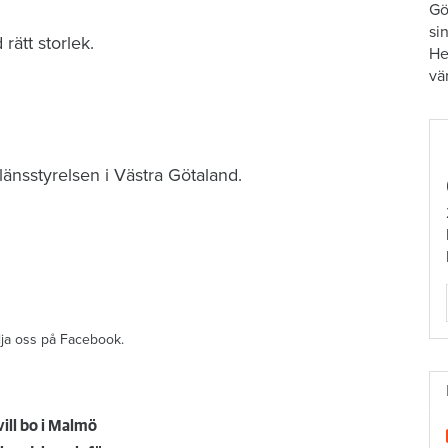
Gö
si
rätt storlek.
He
vä
änsstyrelsen i Västra Götaland.
ölja oss på Facebook.
ill bo i Malmö