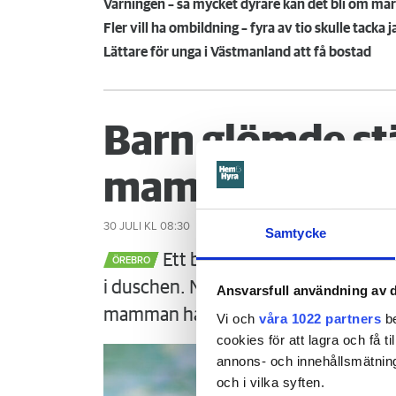
Varningen – så mycket dyrare kan det bli om ma
Fler vill ha ombildning – fyra av tio skulle tacka ja
Lättare för unga i Västmanland att få bostad
Barn glömde st
mamman måste
30 JULI
KL 08:30
Samtycke
Ett barn med särskilda behov 
ÖREBRO
i duschen. När mamman vaknar är det
Ansvarsfull användning av d
mamman ha förhindrat menar Örebr
Vi och
våra 1022 partners
be
cookies för att lagra och få t
annons- och innehållsmätning
och i vilka syften.