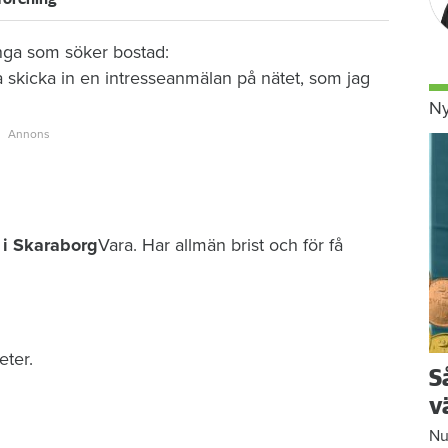
unga som söker bostad:
ra skicka in en intresseanmälan på nätet, som jag
Ny
a i Skaraborg
Vara. Har allmän brist och för få
ter.
S
v
Nu