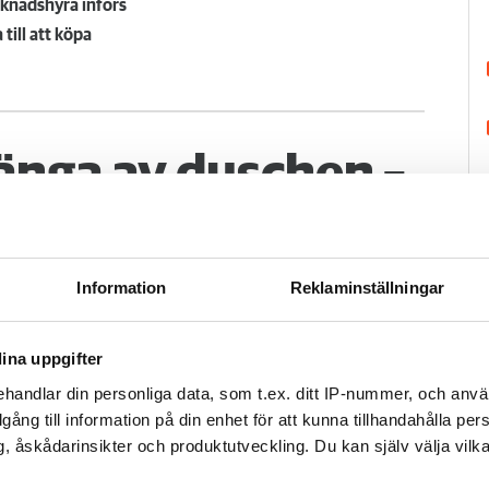
rknadshyra införs
 till att köpa
änga av duschen –
 betala 300 000
Information
Reklaminställningar
går upp en natt och vrider på vattenkranen
 vatten i både badrum och hall. Det borde
ina uppgifter
obostäder.
handlar din personliga data, som t.ex. ditt IP-nummer, och anv
illgång till information på din enhet för att kunna tillhandahålla pe
H
, åskådarinsikter och produktutveckling. Du kan själv välja vilk