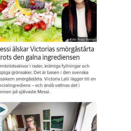
Foto: Frida Ekman
essi älskar Victorias smörgåstårta
 trots den galna ingrediensen
rmbrödsskivor i rader, krämiga fyllningar och
ispiga grönsaker. Det är basen i den svenska
assikern smörgåstårta. Victoria Lalli lägger till en
ecialingrediens – och ändå vattnas det i
nnen på självaste Messi.