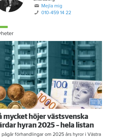
Mejla mig
010-459 14 22
heter
å mycket höjer västsvenska
ärdar hyran 2025 – hela listan
 pågår förhandlingar om 2025 års hyror i Västra