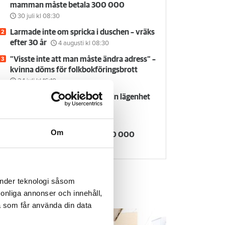
mamman måste betala 300 000
30 juli
kl 08:30
Larmade inte om spricka i duschen – vräks
efter 30 år
4 augusti
kl 08:30
”Visste inte att man måste ändra adress” –
kvinna döms för folkbokföringsbrott
24 juli
kl 16:10
Försvunnen man får behålla sin lägenhet
29 juli
kl 08:30
Kvinna kapade lägenhet efter
Om
vräkningsbeslut – får betala 50 000
27 juli
kl 08:00
änder teknologi såsom
rsonliga annonser och innehåll,
em & Hyra TV
a som får använda din data