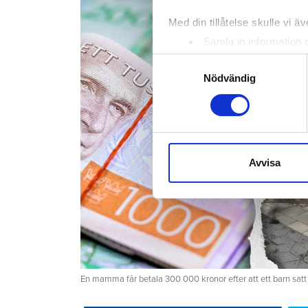
Med din tillåtelse skulle vi äve
Samla in information 
Identifiera din enhet 
Samtyckesval
Ta reda på mer om hur dina pe
Nödvändig
eller dra tillbaka ditt samtyc
Vi använder enhetsidentifierar
sociala medier och analysera 
till de sociala medier och a
Avvisa
med annan information som du 
En mamma får betala 300 000 kronor efter att ett barn satt