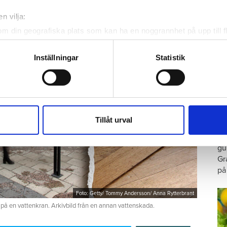
n vilja:
om din geografiska plats som kan ha en noggrannhet på upp till f
genom att aktivt skanna den för specifika kännetecken (fingeravt
rsonliga uppgifter behandlas och ställ in dina preferenser i
deta
Inställningar
Statistik
ke när som helst från cookie-förklaringen.
e för att anpassa innehållet och annonserna till användarna, tillh
vår trafik. Vi vidarebefordrar även sådana identifierare och anna
G
nnons- och analysföretag som vi samarbetar med. Dessa kan i sin
Tillåt urval
p
har tillhandahållit eller som de har samlat in när du har använt 
Ar
gu
Gr
på
Foto: Getty/ Tommy Andersson/ Anna Rytterbrant
 på en vattenkran. Arkivbild från en annan vattenskada.