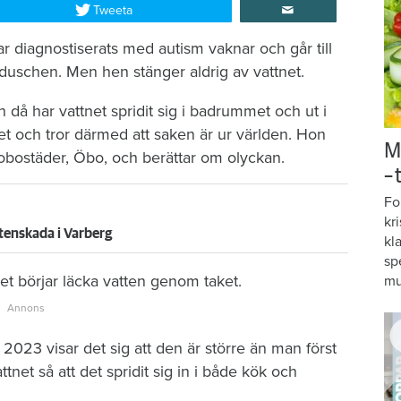
Tweeta
r diagnostiserats med autism vaknar och går till
duschen. Men hen stänger aldrig av vattnet.
då har vattnet spridit sig i badrummet och ut i
et och tror därmed att saken är ur världen. Hon
M
brobostäder, Öbo, och berättar om olyckan.
–
Fo
kr
tenskada i Varberg
kl
sp
t börjar läcka vatten genom taket.
mu
2023 visar det sig att den är större än man först
tnet så att det spridit sig in i både kök och