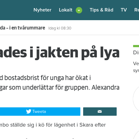
Nyheter
Lokalt
Tips & Råd
TV
R
enare: "Flera fina fördelar med att dela bostad"
Igår kl 12:00
des i jakten på lya
Di
Ve
sy
ostadsbrist för unga har ökat i
ngar som underlättar för gruppen. Alexandra
Tweeta
o ställde sig i kö för lägenhet i Skara efter