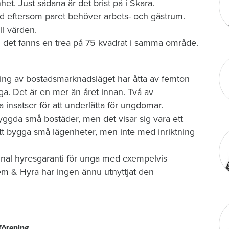
enhet. Just sådana är det brist på i Skara.
ad eftersom paret behöver arbets- och gästrum.
ll värden.
n det fanns en trea på 75 kvadrat i samma område.
kning av bostadsmarknadsläget har åtta av femton
a. Det är en mer än året innan. Två av
 insatser för att underlätta för ungdomar.
yggda små bostäder, men det visar sig vara ett
tt bygga små lägenheter, men inte med inriktning
munal hyresgaranti för unga med exempelvis
Hem & Hyra har ingen ännu utnyttjat den
tförening