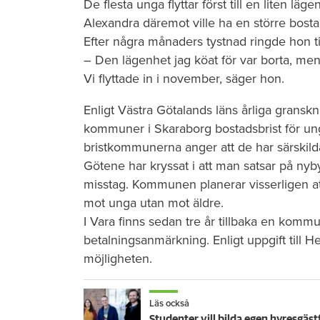
De flesta unga flyttar först till en liten läg
Alexandra däremot ville ha en större bost
Efter några månaders tystnad ringde hon ti
– Den lägenhet jag köat för var borta, me
Vi flyttade in i november, säger hon.
Enligt Västra Götalands läns årliga grans
kommuner i Skaraborg bostadsbrist för ung
bristkommunerna anger att de har särskilda
Götene har kryssat i att man satsar på nyb
misstag. Kommunen planerar visserligen a
mot unga utan mot äldre.
I Vara finns sedan tre år tillbaka en kom
betalningsanmärkning. Enligt uppgift till 
möjligheten.
Läs också
Studenter vill bilda egen hyresgäs