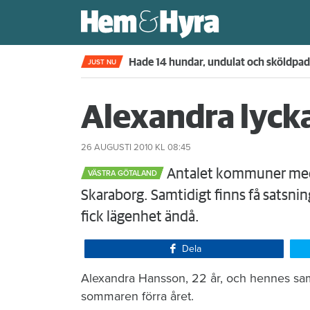
Kompisdealen blev verklighet – 40 år s
JUST NU
Alexandra lycka
26 AUGUSTI 2010
KL 08:45
Antalet kommuner med b
VÄSTRA GÖTALAND
Skaraborg. Samtidigt finns få satsni
fick lägenhet ändå.
Dela
​Alexandra Hansson, 22 år, och hennes samb
sommaren förra året.