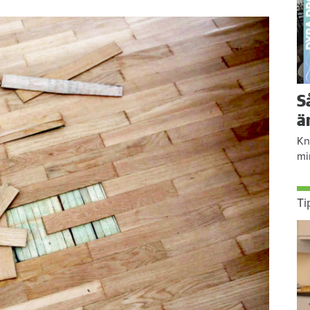
S
ä
Kn
mi
Ti