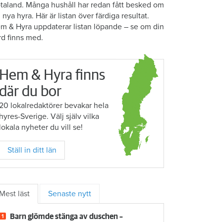
taland. Många hushåll har redan fått besked om
n nya hyra. Här är listan över färdiga resultat.
m & Hyra uppdaterar listan löpande – se om din
rd finns med.
Hem & Hyra finns
där du bor
20 lokalredaktörer bevakar hela
hyres-Sverige. Välj själv vilka
lokala nyheter du vill se!
Ställ in ditt län
Mest läst
Senaste nytt
Barn glömde stänga av duschen –