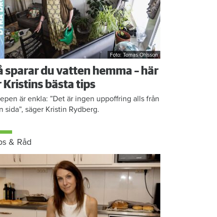
Foto: Tomas Ohlsson
å sparar du vatten hemma – här
r Kristins bästa tips
epen är enkla: ”Det är ingen uppoffring alls från
n sida”, säger Kristin Rydberg.
ps & Råd