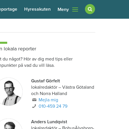
eportage
Hyresakuten
Meny
n lokala reporter
t du något? Hör av dig med tips eller
npunkter på vad du vill läsa.
Gustaf Görfelt
lokalredaktör
–
Västra Götaland
och Norra Halland
Mejla mig
010-459 24 79
Anders Lundqvist
lokalredaktör
–
BohusÄlvsborg-