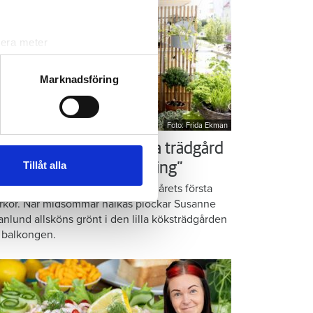
lera meter
ryck)
ljsektionen
. Du kan ändra
Marknadsföring
Foto: Frida Ekman
andahålla funktioner för
n information från din enhet
ör som Susanne – ordna trädgård
 tur kombinera informationen
Tillåt alla
å balkongen: ”God gärning”
deras tjänster.
omatiska örter, krispig sallad och årets första
rkor. När midsommar nalkas plockar Susanne
anlund allsköns grönt i den lilla köksträdgården
 balkongen.