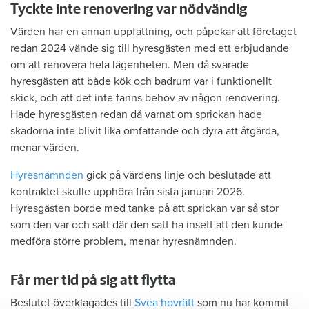
Tyckte inte renovering var nödvändig
Värden har en annan uppfattning, och påpekar att företaget
redan 2024 vände sig till hyresgästen med ett erbjudande
om att renovera hela lägenheten. Men då svarade
hyresgästen att både kök och badrum var i funktionellt
skick, och att det inte fanns behov av någon renovering.
Hade hyresgästen redan då varnat om sprickan hade
skadorna inte blivit lika omfattande och dyra att åtgärda,
menar värden.
Hyresnämnden
gick på värdens linje och beslutade att
kontraktet skulle upphöra från sista januari 2026.
Hyresgästen borde med tanke på att sprickan var så stor
som den var och satt där den satt ha insett att den kunde
medföra större problem, menar hyresnämnden.
Får mer tid på sig att flytta
Beslutet överklagades till
Svea hovrätt
som nu har kommit