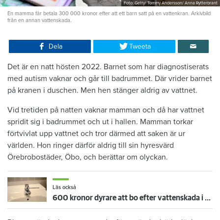
Foto: Getty/ Tommy Andersson/ Anna Rytterbrant
En mamma får betala 300 000 kronor efter att ett barn satt på en vattenkran. Arkivbild
från en annan vattenskada.
Dela
Tweeta
Det är en natt hösten 2022. Barnet som har diagnostiserats
med autism vaknar och går till badrummet. Där vrider barnet
på kranen i duschen. Men hen stänger aldrig av vattnet.
Vid tretiden på natten vaknar mamman och då har vattnet
spridit sig i badrummet och ut i hallen. Mamman torkar
förtvivlat upp vattnet och tror därmed att saken är ur
världen. Hon ringer därför aldrig till sin hyresvärd
Örebrobostäder, Öbo, och berättar om olyckan.
Läs också
600 kronor dyrare att bo efter vattenskada i Varberg