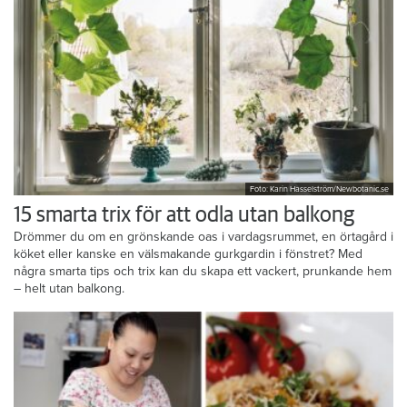
Foto: Karin Hasselström/Newbotanic.se
15 smarta trix för att odla utan balkong
Drömmer du om en grönskande oas i vardagsrummet, en örtagård i
köket eller kanske en välsmakande gurkgardin i fönstret? Med
några smarta tips och trix kan du skapa ett vackert, prunkande hem
– helt utan balkong.