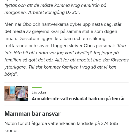
flyttas och att de måste komma iväg hemifrån på
morgonen. Arbetet kör igång 07.30
”.
Men när Öbo och hantverkarna dyker upp nästa dag, står
det mesta av grejerna kvar på samma ställe som dagen
innan. Dessutom ligger flera barn och en släkting
fortfarande och sover. I loggen skriver Öbos personal:
”Kan
inte låta bli att undra var jag varit otydlig? Jag jagar på
familjen så gott det går. Allt för att arbetet inte ska försenas
ytterligare. Till sist kommer familjen i väg så att vi kan
börja
”.
Läs också
Anmälde inte vattenskadat badrum på fem år – krävs på 125 000 kronor
Mamman bär ansvar
Notan för att åtgärda vattenskadan landade på 274 885
kronor.