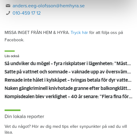
anders.eeg-olofsson@hemhyra.se
010-459 17 12
MISSA INGET FRÅN HEM & HYRA.
Tryck här
för att följa oss på
Facebook.
Läs också
Så undviker du mögel – fyra riskplatser i lägenheten: ”Måste städa bort”
Satte på vattnet och somnade – vaknade upp av översvämning hos grannen
Rensade inte hålet i kylskåpet – tvingas betala för dyr vattenskada
Naken gängkriminell knivhotade granne efter balkongklättring
Kompisdealen blev verklighet – 40 år senare: "Flera fina fördelar med att dela bostad"
Din lokala reporter
Vet du något? Hör av dig med tips eller synpunkter på vad du vill
läsa.