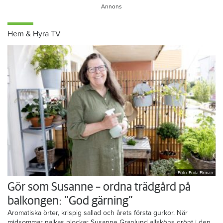
Hem & Hyra TV
Foto: Frida Ekman
Gör som Susanne – ordna trädgård på
balkongen: ”God gärning”
Aromatiska örter, krispig sallad och årets första gurkor. När
midsommar nalkas plockar Susanne Granlund allsköns grönt i den