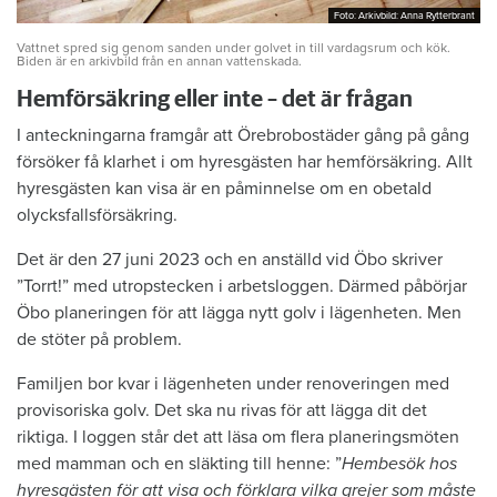
Foto: Arkivbild: Anna Rytterbrant
Foto: Arkivbild: Anna Rytterbrant
Vattnet spred sig genom sanden under golvet in till vardagsrum och kök.
Biden är en arkivbild från en annan vattenskada.
Hemförsäkring eller inte – det är frågan
I anteckningarna framgår att Örebrobostäder gång på gång
försöker få klarhet i om hyresgästen har hemförsäkring. Allt
hyresgästen kan visa är en påminnelse om en obetald
olycksfallsförsäkring.
Det är den 27 juni 2023 och en anställd vid Öbo skriver
”Torrt!” med utropstecken i arbetsloggen. Därmed påbörjar
Öbo planeringen för att lägga nytt golv i lägenheten. Men
de stöter på problem.
Familjen bor kvar i lägenheten under renoveringen med
provisoriska golv. Det ska nu rivas för att lägga dit det
riktiga. I loggen står det att läsa om flera planeringsmöten
med mamman och en släkting till henne: ”
Hembesök hos
hyresgästen för att visa och förklara vilka grejer som måste