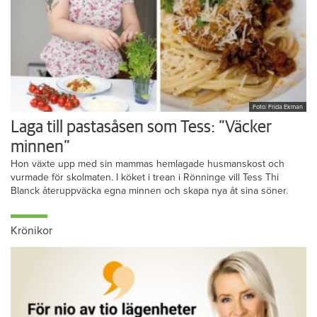
Foto: Frida Ekman
Laga till pastasåsen som Tess: ”Väcker
minnen”
Hon växte upp med sin mammas hemlagade husmanskost och
vurmade för skolmaten. I köket i trean i Rönninge vill Tess Thi
Blanck återuppväcka egna minnen och skapa nya åt sina söner.
Krönikor