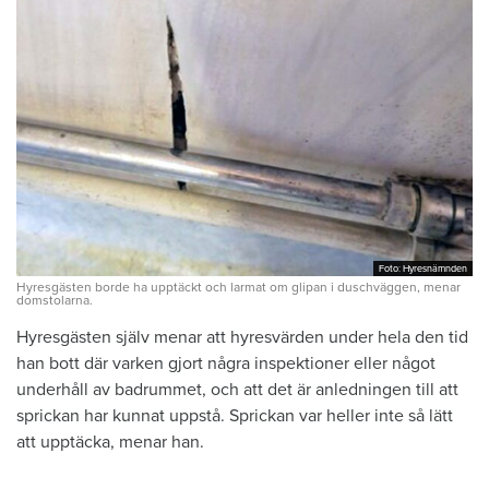
Foto: Hyresnämnden
Foto: Hyresnämnden
Hyresgästen borde ha upptäckt och larmat om glipan i duschväggen, menar
domstolarna.
Hyresgästen själv menar att hyresvärden under hela den tid
han bott där varken gjort några inspektioner eller något
underhåll av badrummet, och att det är anledningen till att
sprickan har kunnat uppstå. Sprickan var heller inte så lätt
att upptäcka, menar han.