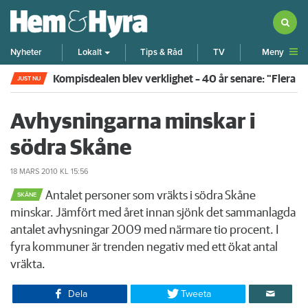
Meny
Nyheter
Lokalt
Tips & Råd
TV
Kompisdealen blev verklighet – 40 år senare: "Flera f
JUST NU
Avhysningarna minskar i
södra Skåne
18 MARS 2010
KL 15:56
Antalet personer som vräkts i södra Skåne
SKÅNE
minskar. Jämfört med året innan sjönk det sammanlagda
antalet avhysningar 2009 med närmare tio procent. I
fyra kommuner är trenden negativ med ett ökat antal
vräkta.
Dela
Tweeta