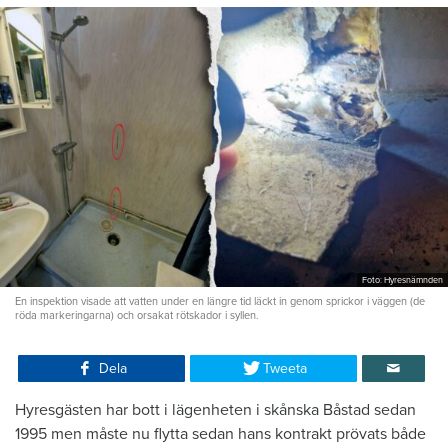
Foto: Hyresnämnden
En inspektion visade att vatten under en längre tid läckt in genom sprickor i väggen (de
röda markeringarna) och orsakat rötskador i syllen.
Dela
Tweeta
Hyresgästen har bott i lägenheten i skånska Båstad sedan
1995 men måste nu flytta sedan hans kontrakt prövats både