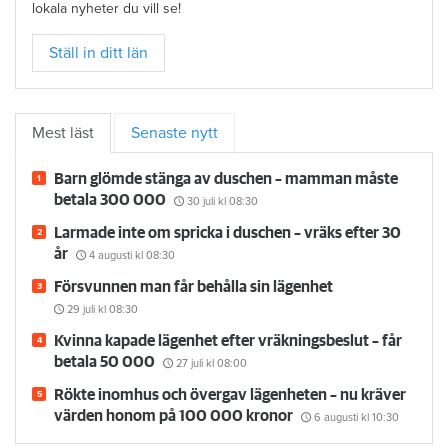
lokala nyheter du vill se!
Ställ in ditt län
Mest läst
Senaste nytt
Barn glömde stänga av duschen – mamman måste
betala 300 000
30 juli
kl 08:30
Larmade inte om spricka i duschen – vräks efter 30
år
4 augusti
kl 08:30
Försvunnen man får behålla sin lägenhet
29 juli
kl 08:30
Kvinna kapade lägenhet efter vräkningsbeslut – får
betala 50 000
27 juli
kl 08:00
Rökte inomhus och övergav lägenheten – nu kräver
värden honom på 100 000 kronor
6 augusti
kl 10:30