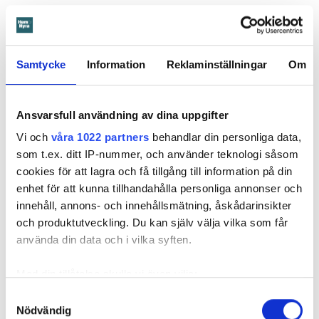
med ett beslut. Den enda ändringen är att hyresgästen får
längre tid på sig att flytta – något som hyresvärden inför
domen sagt sig villig att gå med på. Innan 2 november i år
ska hyresgästen ha flyttat ut.
Samtycke
Information
Reklaminställningar
Om
Svea hovrätts beslut kan inte överklagas.
Ansvarsfull användning av dina uppgifter
Läs också
Vi och
våra 1022 partners
behandlar din personliga data,
Så undviker du mögel – fyra riskplatser i lägenheten: ”Måste städa bort”
som t.ex. ditt IP-nummer, och använder teknologi såsom
cookies för att lagra och få tillgång till information på din
enhet för att kunna tillhandahålla personliga annonser och
Fakta:
Värden måste få veta om skador – så säger lagen
innehåll, annons- och innehållsmätning, åskådarinsikter
och produktutveckling. Du kan själv välja vilka som får
En hyresgäst är skyldig att väl vårda lägenheten under
använda din data och i vilka syften.
hyrestiden och hålla den ren. Den ska vara i gott skick
och hyresgästen är skyldig att ”bevara sundhet och
Med din tillåtelse skulle vi även vilja:
ordning inom fastigheten”. Det kallas vårdplikt.
Samla in information om din geografiska plats
Samtyckesval
Vårdplikten kan förenklat sammanfattas så att
Nödvändig
som kan ha en noggrannhet på upp till flera meter
hyresgästen har en skyldighet att vid användningen av