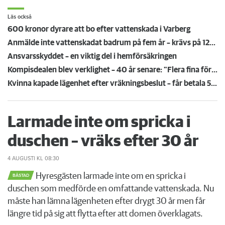
Läs också
600 kronor dyrare att bo efter vattenskada i Varberg
Anmälde inte vattenskadat badrum på fem år – krävs på 125 000 kronor
Ansvarsskyddet – en viktig del i hemförsäkringen
Kompisdealen blev verklighet – 40 år senare: "Flera fina fördelar med att dela bostad"
Kvinna kapade lägenhet efter vräkningsbeslut – får betala 50 000
Larmade inte om spricka i
duschen – vräks efter 30 år
4 AUGUSTI
KL 08:30
Hyresgästen larmade inte om en spricka i
BÅSTAD
duschen som medförde en omfattande vattenskada. Nu
måste han lämna lägenheten efter drygt 30 år men får
längre tid på sig att flytta efter att domen överklagats.