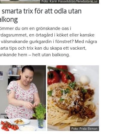
Foto: Karin Hasselström/Newbotanic.se
 smarta trix för att odla utan
alkong
ömmer du om en grönskande oas i
rdagsrummet, en örtagård i köket eller kanske
 välsmakande gurkgardin i fönstret? Med några
arta tips och trix kan du skapa ett vackert,
unkande hem – helt utan balkong.
Foto: Frida Ekman