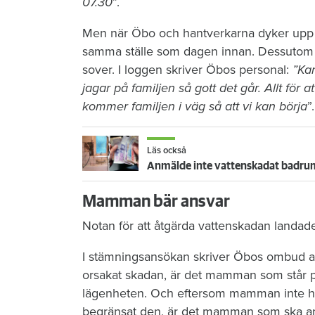
07.30
”.
Men när Öbo och hantverkarna dyker upp n
samma ställe som dagen innan. Dessutom li
sover. I loggen skriver Öbos personal:
”Kan
jagar på familjen så gott det går. Allt för at
kommer familjen i väg så att vi kan börja
”.
Läs också
Anmälde inte vattenskadat badrum
Mamman bär ansvar
Notan för att åtgärda vattenskadan landad
I stämningsansökan skriver Öbos ombud at
orsakat skadan, är det mamman som står p
lägenheten. Och eftersom mamman inte har 
begränsat den, är det mamman som ska ans