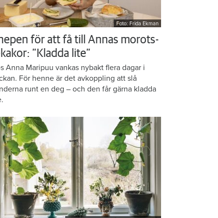
Foto: Frida Ekman
nepen för att få till Annas morots-
kakor: ”Kladda lite”
s Anna Maripuu vankas nybakt flera dagar i
ckan. För henne är det avkoppling att slå
nderna runt en deg – och den får gärna kladda
e.