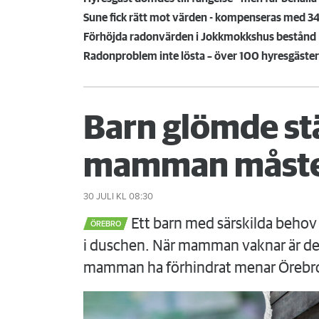
Sune fick rätt mot värden - kompenseras med 
Förhöjda radonvärden i Jokkmokkshus bestånd
Radonproblem inte lösta – över 100 hyresgäster
Barn glömde st
mamman måste
30 JULI
KL 08:30
Ett barn med särskilda behov 
ÖREBRO
i duschen. När mamman vaknar är det
mamman ha förhindrat menar Örebr