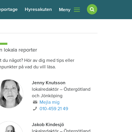
eportage
Hyresakuten
Meny
n lokala reporter
t du något? Hör av dig med tips eller
npunkter på vad du vill läsa.
Jenny Knutsson
lokalredaktör
–
Östergötland
och Jönköping
Mejla mig
010-459 21 49
Jakob Kindesjö
lokalredaktör
–
Östergötland