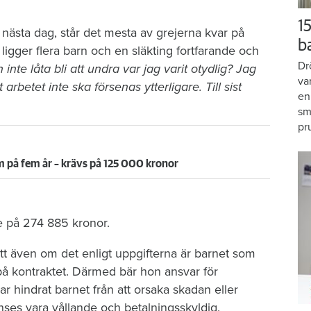
15
ästa dag, står det mesta av grejerna kvar på
b
gger flera barn och en släkting fortfarande och
Dr
 inte låta bli att undra var jag varit otydlig? Jag
va
t arbetet inte ska försenas ytterligare. Till sist
en
sm
pr
 på fem år – krävs på 125 000 kronor
e på 274 885 kronor.
t även om det enligt uppgifterna är barnet som
å kontraktet. Därmed bär hon ansvar för
hindrat barnet från att orsaka skadan eller
es vara vållande och betalningsskyldig.