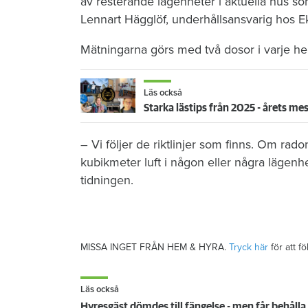
av resterande lägenheter i aktuella hus som
Lennart Hägglöf, underhållsansvarig hos Ek
Mätningarna görs med två dosor i varje h
Läs också
Starka lästips från 2025 - årets
– Vi följer de riktlinjer som finns. Om ra
kubikmeter luft i någon eller några lägenhe
tidningen.
MISSA INGET FRÅN HEM & HYRA.
Tryck här
för att f
Läs också
Hyresgäst dömdes till fängelse - men får behåll