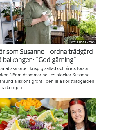
Foto: Frida Ekman
ör som Susanne – ordna trädgård
å balkongen: ”God gärning”
omatiska örter, krispig sallad och årets första
rkor. När midsommar nalkas plockar Susanne
anlund allsköns grönt i den lilla köksträdgården
 balkongen.