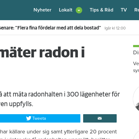
Nyheter
Lokalt
Tips & Råd
TV
R
enare: "Flera fina fördelar med att dela bostad"
Igår kl 12:00
mäter radon i
Di
Ve
sy
på att mäta radonhalten i 300 lägenheter för
en uppfylls.
Tweeta
har källare under sig samt ytterligare 20 procent