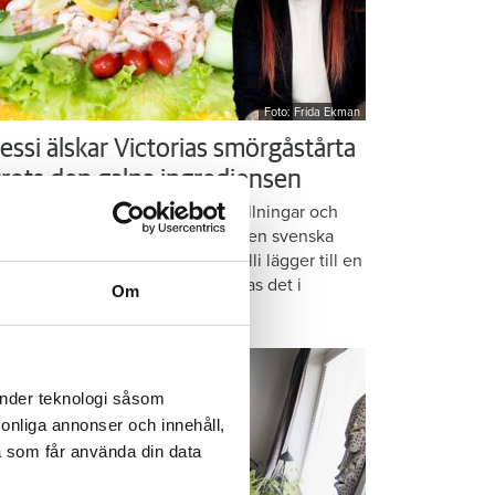
Foto: Frida Ekman
essi älskar Victorias smörgåstårta
 trots den galna ingrediensen
rmbrödsskivor i rader, krämiga fyllningar och
ispiga grönsaker. Det är basen i den svenska
assikern smörgåstårta. Victoria Lalli lägger till en
ecialingrediens – och ändå vattnas det i
Om
nnen på självaste Messi.
änder teknologi såsom
rsonliga annonser och innehåll,
a som får använda din data