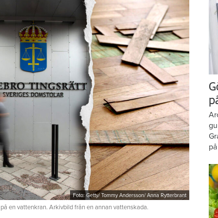
G
p
Ar
gu
Gr
på
Foto: Getty/ Tommy Andersson/ Anna Rytterbrant
 på en vattenkran. Arkivbild från en annan vattenskada.