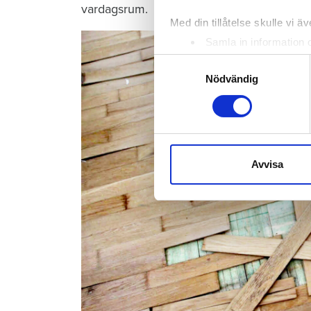
vardagsrum.
Med din tillåtelse skulle vi äve
Samla in information 
Identifiera din enhet 
Samtyckesval
Ta reda på mer om hur dina pe
Nödvändig
eller dra tillbaka ditt samtyc
Vi använder enhetsidentifierar
sociala medier och analysera 
till de sociala medier och a
Avvisa
med annan information som du 