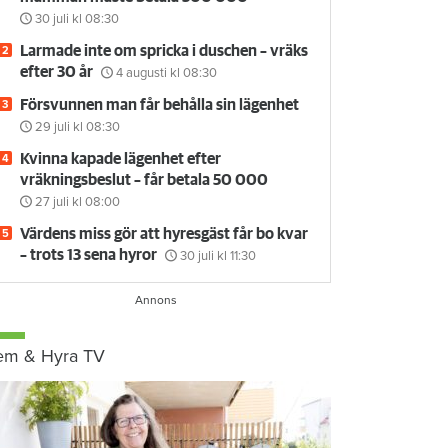
30 juli
kl 08:30
Larmade inte om spricka i duschen – vräks
efter 30 år
4 augusti
kl 08:30
Försvunnen man får behålla sin lägenhet
29 juli
kl 08:30
Kvinna kapade lägenhet efter
vräkningsbeslut – får betala 50 000
27 juli
kl 08:00
Värdens miss gör att hyresgäst får bo kvar
– trots 13 sena hyror
30 juli
kl 11:30
em & Hyra TV