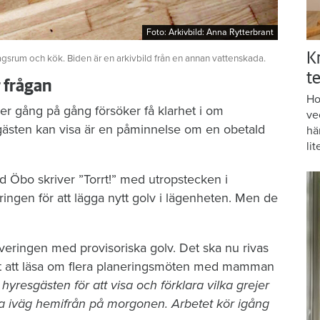
Foto: Arkivbild: Anna Rytterbrant
Foto: Arkivbild: Anna Rytterbrant
K
agsrum och kök. Biden är en arkivbild från en annan vattenskada.
te
r frågan
Ho
er gång på gång försöker få klarhet i om
ve
gästen kan visa är en påminnelse om en obetald
hä
lit
d Öbo skriver ”Torrt!” med utropstecken i
ngen för att lägga nytt golv i lägenheten. Men de
veringen med provisoriska golv. Det ska nu rivas
r det att läsa om flera planeringsmöten med mamman
resgästen för att visa och förklara vilka grejer
a iväg hemifrån på morgonen. Arbetet kör igång