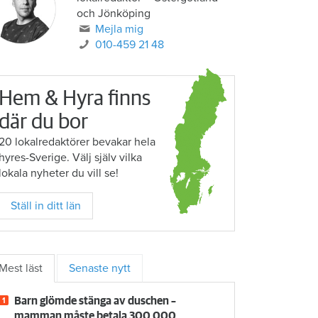
och Jönköping
Mejla mig
010-459 21 48
Hem & Hyra finns
där du bor
20 lokalredaktörer bevakar hela
hyres-Sverige. Välj själv vilka
lokala nyheter du vill se!
Ställ in ditt län
Mest läst
Senaste nytt
Barn glömde stänga av duschen –
mamman måste betala 300 000