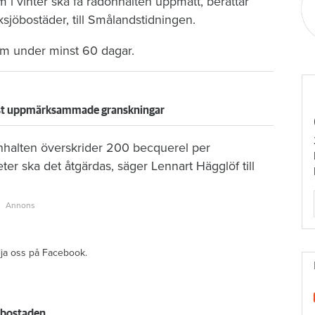
 i vinter ska få radonhalten uppmätt, berättar
sjöbostäder, till Smålandstidningen.
em under minst 60 dagar.
 mest uppmärksammade granskningar
donhalten överskrider 200 becquerel per
ter ska det åtgärdas, säger Lennart Hägglöf till
ölja oss på Facebook.
a bostaden