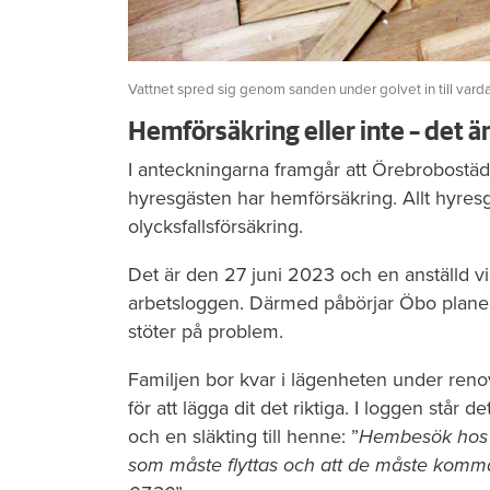
Vattnet spred sig genom sanden under golvet in till vard
Hemförsäkring eller inte – det ä
I anteckningarna framgår att Örebrobostäd
hyresgästen har hemförsäkring. Allt hyres
olycksfallsförsäkring.
Det är den 27 juni 2023 och en anställd vi
arbetsloggen. Därmed påbörjar Öbo planeri
stöter på problem.
Familjen bor kvar i lägenheten under reno
för att lägga dit det riktiga. I loggen stå
och en släkting till henne: ”
Hembesök hos hy
som måste flyttas och att de måste komm