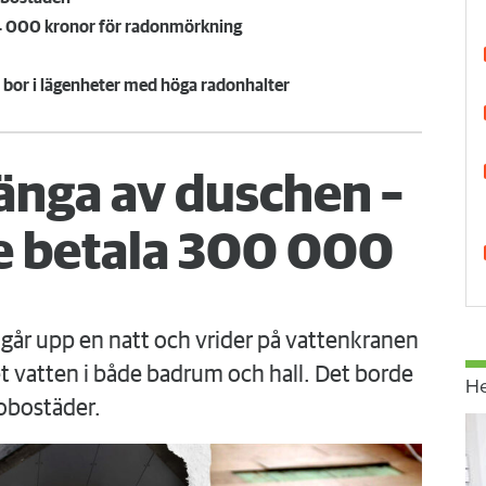
34 000 kronor för radonmörkning
 bor i lägenheter med höga radonhalter
änga av duschen –
 betala 300 000
går upp en natt och vrider på vattenkranen
 vatten i både badrum och hall. Det borde
H
obostäder.