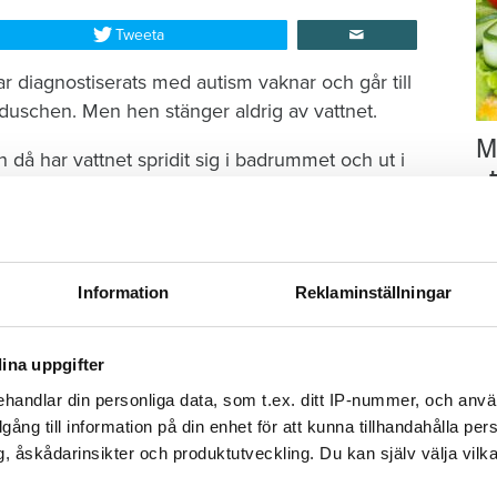
Tweeta
r diagnostiserats med autism vaknar och går till
duschen. Men hen stänger aldrig av vattnet.
M
då har vattnet spridit sig i badrummet och ut i
–
et och tror därmed att saken är ur världen. Hon
Fo
brobostäder, Öbo, och berättar om olyckan.
kr
kl
sp
Information
Reklaminställningar
mu
tenskada i Varberg
ina uppgifter
t börjar läcka vatten genom taket.
handlar din personliga data, som t.ex. ditt IP-nummer, och anv
illgång till information på din enhet för att kunna tillhandahålla pe
2023 visar det sig att den är större än man först
, åskådarinsikter och produktutveckling. Du kan själv välja vilk
tnet så att det spridit sig in i både kök och