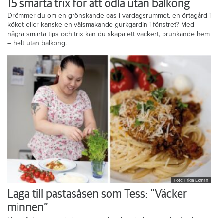
15 smarta trix för att odla utan balkong
Drömmer du om en grönskande oas i vardagsrummet, en örtagård i
köket eller kanske en välsmakande gurkgardin i fönstret? Med
några smarta tips och trix kan du skapa ett vackert, prunkande hem
– helt utan balkong.
Foto: Frida Ekman
Laga till pastasåsen som Tess: ”Väcker
minnen”