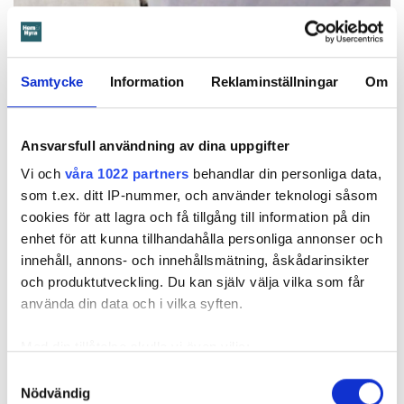
Samtycke
Information
Reklaminställningar
Om
Ansvarsfull användning av dina uppgifter
Vi och
våra 1022 partners
behandlar din personliga data,
Foto: Hyresnämnden
Foto: Hyresnämnden
Hyresgästen borde ha upptäckt och larmat om glipan i duschväggen, menar
som t.ex. ditt IP-nummer, och använder teknologi såsom
domstolarna.
cookies för att lagra och få tillgång till information på din
Hyresgästen själv menar att hyresvärden under hela den tid
enhet för att kunna tillhandahålla personliga annonser och
han bott där varken gjort några inspektioner eller något
innehåll, annons- och innehållsmätning, åskådarinsikter
underhåll av badrummet, och att det är anledningen till att
och produktutveckling. Du kan själv välja vilka som får
sprickan har kunnat uppstå. Sprickan var heller inte så lätt
använda din data och i vilka syften.
att upptäcka, menar han.
Med din tillåtelse skulle vi även vilja:
Tyckte inte renovering var nödvändig
Samla in information om din geografiska plats
Samtyckesval
Nödvändig
som kan ha en noggrannhet på upp till flera meter
Värden har en annan uppfattning, och påpekar att företaget