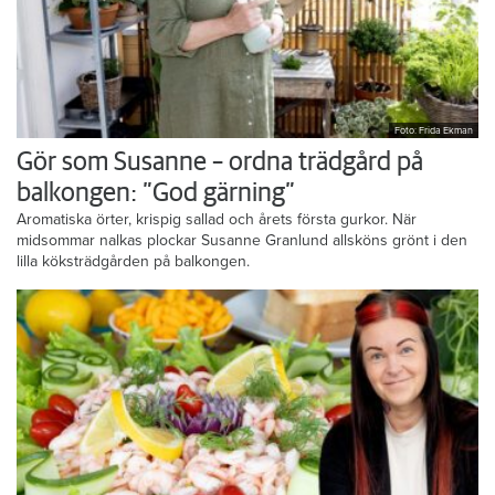
Foto: Frida Ekman
Gör som Susanne – ordna trädgård på
balkongen: ”God gärning”
Aromatiska örter, krispig sallad och årets första gurkor. När
midsommar nalkas plockar Susanne Granlund allsköns grönt i den
lilla köksträdgården på balkongen.