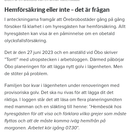
Hemförsäkring eller inte – det är frågan
I anteckningarna framgår att Örebrobostäder gång på gång
försöker få klarhet i om hyresgästen har hemförsäkring. Allt
hyresgästen kan visa är en påminnelse om en obetald
olycksfallsförsäkring.
Det är den 27 juni 2023 och en anställd vid Öbo skriver
”Torrt!” med utropstecken i arbetsloggen. Därmed påbörjar
Öbo planeringen för att lägga nytt golv i lägenheten. Men
de stöter på problem.
Familjen bor kvar i lägenheten under renoveringen med
provisoriska golv. Det ska nu rivas för att lägga dit det
riktiga. I loggen står det att läsa om flera planeringsmöten
med mamman och en släkting till henne: ”
Hembesök hos
hyresgästen för att visa och förklara vilka grejer som måste
flyttas och att de måste komma iväg hemifrån på
morgonen. Arbetet kör igång 07.30
”.