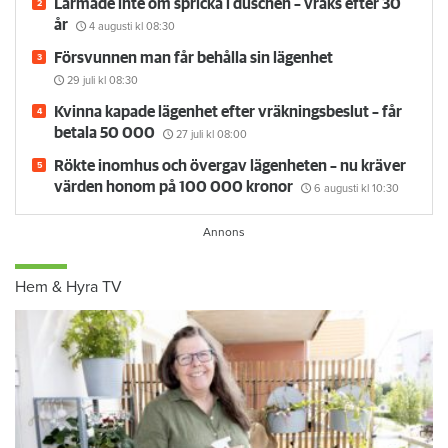
Larmade inte om spricka i duschen – vräks efter 30
år
4 augusti
kl 08:30
Försvunnen man får behålla sin lägenhet
29 juli
kl 08:30
Kvinna kapade lägenhet efter vräkningsbeslut – får
betala 50 000
27 juli
kl 08:00
Rökte inomhus och övergav lägenheten – nu kräver
värden honom på 100 000 kronor
6 augusti
kl 10:30
Hem & Hyra TV