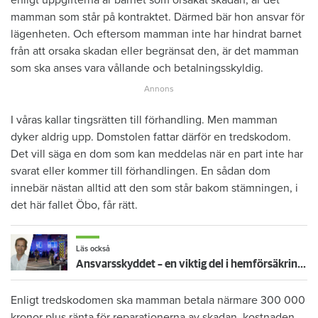
enligt uppgifterna är barnet som orsakat skadan, är det
mamman som står på kontraktet. Därmed bär hon ansvar för
lägenheten. Och eftersom mamman inte har hindrat barnet
från att orsaka skadan eller begränsat den, är det mamman
som ska anses vara vållande och betalningsskyldig.
I våras kallar tingsrätten till förhandling. Men mamman
dyker aldrig upp. Domstolen fattar därför en tredskodom.
Det vill säga en dom som kan meddelas när en part inte har
svarat eller kommer till förhandlingen. En sådan dom
innebär nästan alltid att den som står bakom stämningen, i
det här fallet Öbo, får rätt.
Läs också
Ansvarsskyddet – en viktig del i hemförsäkringen
Enligt tredskodomen ska mamman betala närmare 300 000
kronor plus ränta för reparationerna av skadan, kostnaden