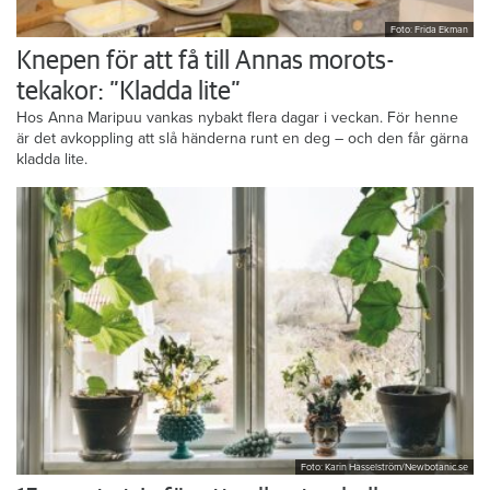
Foto: Frida Ekman
Knepen för att få till Annas morots-
tekakor: ”Kladda lite”
Hos Anna Maripuu vankas nybakt flera dagar i veckan. För henne
är det avkoppling att slå händerna runt en deg – och den får gärna
kladda lite.
Foto: Karin Hasselström/Newbotanic.se