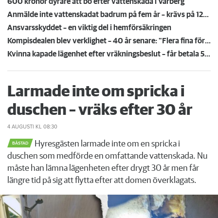
600 kronor dyrare att bo efter vattenskada i Varberg
Anmälde inte vattenskadat badrum på fem år – krävs på 125 000 kronor
Ansvarsskyddet – en viktig del i hemförsäkringen
Kompisdealen blev verklighet – 40 år senare: "Flera fina fördelar med att dela bostad"
Kvinna kapade lägenhet efter vräkningsbeslut – får betala 50 000
Larmade inte om spricka i
duschen – vräks efter 30 år
4 AUGUSTI
KL 08:30
Hyresgästen larmade inte om en spricka i
BÅSTAD
duschen som medförde en omfattande vattenskada. Nu
måste han lämna lägenheten efter drygt 30 år men får
längre tid på sig att flytta efter att domen överklagats.