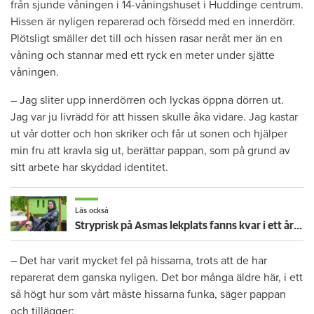
från sjunde våningen i 14-våningshuset i Huddinge centrum.
Hissen är nyligen reparerad och försedd med en innerdörr.
Plötsligt smäller det till och hissen rasar neråt mer än en
våning och stannar med ett ryck en meter under sjätte
våningen.
– Jag sliter upp innerdörren och lyckas öppna dörren ut.
Jag var ju livrädd för att hissen skulle åka vidare. Jag kastar
ut vår dotter och hon skriker och får ut sonen och hjälper
min fru att kravla sig ut, berättar pappan, som på grund av
sitt arbete har skyddad identitet.
Läs också
Stryprisk på Asmas lekplats fanns kvar i ett år – trots besiktningsmannens larm
– Det har varit mycket fel på hissarna, trots att de har
reparerat dem ganska nyligen. Det bor många äldre här, i ett
så högt hur som vårt måste hissarna funka, säger pappan
och tillägger: