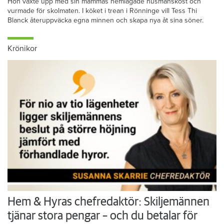
Hon växte upp med sin mammas hemlagade husmanskost och
vurmade för skolmaten. I köket i trean i Rönninge vill Tess Thi
Blanck återuppväcka egna minnen och skapa nya åt sina söner.
Krönikor
Hem & Hyras chefredaktör: Skiljemännen
tjänar stora pengar – och du betalar för