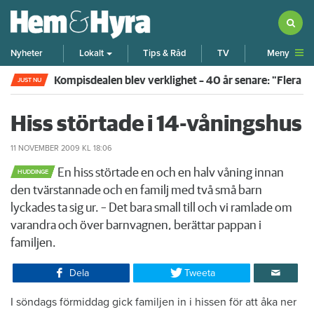
Meny
Nyheter
Lokalt
Tips & Råd
TV
Kompisdealen blev verklighet – 40 år senare: "Flera f
JUST NU
Hiss störtade i 14-våningshus
11 NOVEMBER 2009
KL 18:06
En hiss störtade en och en halv våning innan
HUDDINGE
den tvärstannade och en familj med två små barn
lyckades ta sig ur. – Det bara small till och vi ramlade om
varandra och över barnvagnen, berättar pappan i
familjen.​
Dela
Tweeta
​I söndags förmiddag gick familjen in i hissen för att åka ner