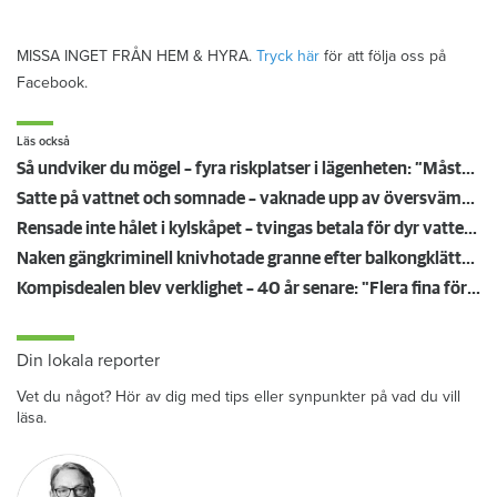
MISSA INGET FRÅN HEM & HYRA.
Tryck här
för att följa oss på
Facebook.
Läs också
Så undviker du mögel – fyra riskplatser i lägenheten: ”Måste städa bort”
Satte på vattnet och somnade – vaknade upp av översvämning hos grannen
Rensade inte hålet i kylskåpet – tvingas betala för dyr vattenskada
Naken gängkriminell knivhotade granne efter balkongklättring
Kompisdealen blev verklighet – 40 år senare: "Flera fina fördelar med att dela bostad"
Din lokala reporter
Vet du något? Hör av dig med tips eller synpunkter på vad du vill
läsa.