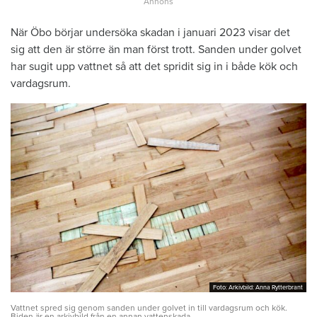
När Öbo börjar undersöka skadan i januari 2023 visar det
sig att den är större än man först trott. Sanden under golvet
har sugit upp vattnet så att det spridit sig in i både kök och
vardagsrum.
Foto: Arkivbild: Anna Rytterbrant
Foto: Arkivbild: Anna Rytterbrant
Vattnet spred sig genom sanden under golvet in till vardagsrum och kök.
Biden är en arkivbild från en annan vattenskada.