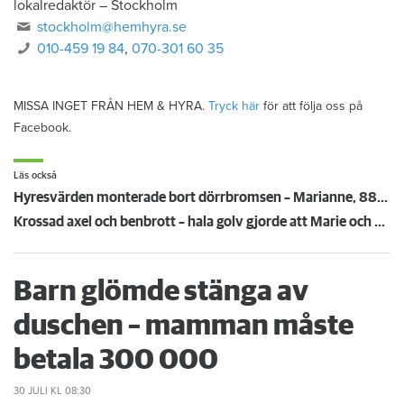
lokalredaktör
–
Stockholm
stockholm@hemhyra.se
010-459 19 84
,
070-301 60 35
MISSA INGET FRÅN HEM & HYRA.
Tryck här
för att följa oss på
Facebook.
Läs också
Hyresvärden monterade bort dörrbromsen – Marianne, 88, föll och skadades allvarligt
Krossad axel och benbrott – hala golv gjorde att Marie och Lena hamnade på akuten
Barn glömde stänga av
duschen – mamman måste
betala 300 000
30 JULI
KL 08:30