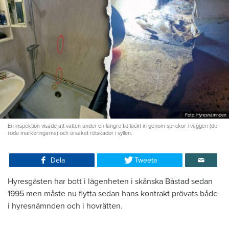
Foto: Hyresnämnden
En inspektion visade att vatten under en längre tid läckt in genom sprickor i väggen (de
röda markeringarna) och orsakat rötskador i syllen.
Dela
Tweeta
Hyresgästen har bott i lägenheten i skånska Båstad sedan
1995 men måste nu flytta sedan hans kontrakt prövats både
i hyresnämnden och i hovrätten.