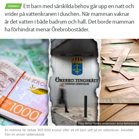
Ett barn med särskilda behov går upp en natt och
ÖREBRO
vrider på vattenkranen i duschen. När mamman vaknar
är det vatten i både badrum och hall. Det borde mamman
ha förhindrat menar Örebrobostäder.
Foto: Getty/ Tommy Andersson/ Anna Rytterbrant
En mamma får betala 300 000 kronor efter att ett barn satt på en vattenkran. Arkivbild
från en annan vattenskada.