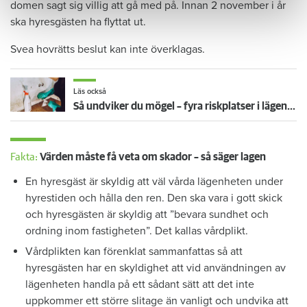
domen sagt sig villig att gå med på. Innan 2 november i år
ska hyresgästen ha flyttat ut.
Svea hovrätts beslut kan inte överklagas.
Läs också
Så undviker du mögel – fyra riskplatser i lägenheten: ”Måste städa bort”
Fakta:
Värden måste få veta om skador – så säger lagen
En hyresgäst är skyldig att väl vårda lägenheten under
hyrestiden och hålla den ren. Den ska vara i gott skick
och hyresgästen är skyldig att ”bevara sundhet och
ordning inom fastigheten”. Det kallas vårdplikt.
Vårdplikten kan förenklat sammanfattas så att
hyresgästen har en skyldighet att vid användningen av
lägenheten handla på ett sådant sätt att det inte
uppkommer ett större slitage än vanligt och undvika att