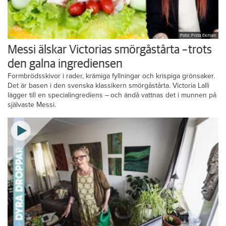
Foto: Frida Ekman
Messi älskar Victorias smörgåstårta – trots
den galna ingrediensen
Formbrödsskivor i rader, krämiga fyllningar och krispiga grönsaker.
Det är basen i den svenska klassikern smörgåstårta. Victoria Lalli
lägger till en specialingrediens – och ändå vattnas det i munnen på
självaste Messi.