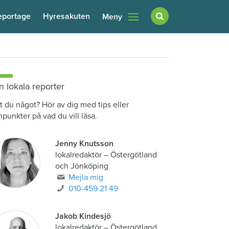
eportage
Hyresakuten
Meny
n lokala reporter
t du något? Hör av dig med tips eller
npunkter på vad du vill läsa.
Jenny Knutsson
lokalredaktör
–
Östergötland
och Jönköping
Mejla mig
010-459 21 49
Jakob Kindesjö
lokalredaktör
–
Östergötland