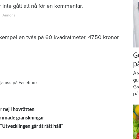
inte gått att nå för en kommentar.
l exempel en tvåa på 60 kvadratmeter, 47,50 kronor
G
p
Ar
gu
ölja oss på Facebook.
Gr
på
r nej i hovrätten
sammade granskningar
”Utvecklingen går åt rätt håll”