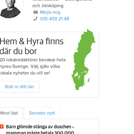
och Jönköping
Mejla mig
010-459 21 48
Hem & Hyra finns
där du bor
20 lokalredaktörer bevakar hela
hyres-Sverige. Välj själv vilka
lokala nyheter du vill se!
Ställ in ditt län
Mest läst
Senaste nytt
Barn glömde stänga av duschen –
mamman måste betala 300 000