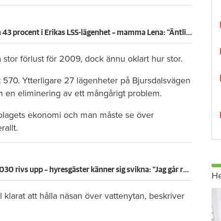
Domstol stoppade hyreshöjning på 43 procent i Erikas LSS-lägenhet – mamma Lena: ”Äntligen!”
or förlust för 2009, dock ännu oklart hur stor.
 570. Ytterligare 27 lägenheter på Bjursdalsvägen
h en eliminering av ett mångårigt problem.
 bolagets ekonomi och man måste se över
allt.
Hyresöverenskommelse fram till 2030 rivs upp – hyresgäster känner sig svikna: "Jag går redan på knäna"
H
 klarat att hålla näsan över vattenytan, beskriver