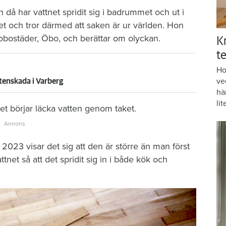
då har vattnet spridit sig i badrummet och ut i
et och tror därmed att saken är ur världen. Hon
brobostäder, Öbo, och berättar om olyckan.
K
te
Ho
ve
tenskada i Varberg
hä
lit
t börjar läcka vatten genom taket.
2023 visar det sig att den är större än man först
tnet så att det spridit sig in i både kök och