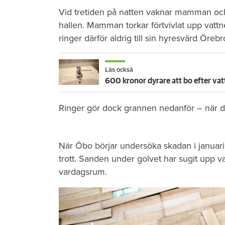
Vid tretiden på natten vaknar mamman och 
hallen. Mamman torkar förtvivlat upp vattn
ringer därför aldrig till sin hyresvärd Öre
Läs också
600 kronor dyrare att bo efter vat
Ringer gör dock grannen nedanför – när de
När Öbo börjar undersöka skadan i januari 
trott. Sanden under golvet har sugit upp vat
vardagsrum.