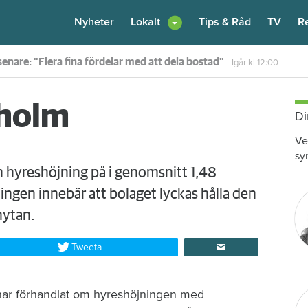
Nyheter
Lokalt
Tips & Råd
TV
R
enare: "Flera fina fördelar med att dela bostad"
Igår kl 12:00
xholm
Di
Ve
sy
n hyreshöjning på i genomsnitt 1,48
ningen innebär att bolaget lyckas hålla den
nytan.
Tweeta
ar förhandlat om hyreshöjningen med