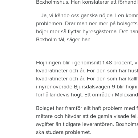
Boxholmshus. Han konstaterar att förhandl
– Ja, vi kände oss ganska nöjda. I en ko
problemen. Drar man ner mer på bolagets kr
höjer mer så flyttar hyresgästerna. Det ha
Boxholm tål, säger han.
Höjningen blir i genomsnitt 1,48 procent, 
kvadratmeter och år. För den som har hushå
kvadratmeter och år. För den som har kallh
i nyrenoverade Bjursdalsvägen 9 blir höjn
förhållandevis högt. Ett område i Malexande
Bolaget har framför allt haft problem med 
mätare och hävdar att de gamla visade fel.
avgifter än tidigare leverantören. Boxhol
ska studera problemet.