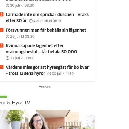
30 juli
kl 08:30
Larmade inte om spricka i duschen – vräks
efter 30 år
4 augusti
kl 08:30
Försvunnen man får behålla sin lägenhet
29 juli
kl 08:30
Kvinna kapade lägenhet efter
vräkningsbeslut – får betala 50 000
27 juli
kl 08:00
Värdens miss gör att hyresgäst får bo kvar
– trots 13 sena hyror
30 juli
kl 11:30
em & Hyra TV