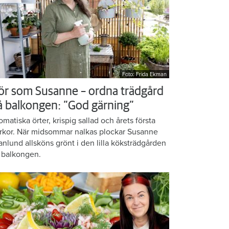
Foto: Frida Ekman
ör som Susanne – ordna trädgård
å balkongen: ”God gärning”
omatiska örter, krispig sallad och årets första
rkor. När midsommar nalkas plockar Susanne
anlund allsköns grönt i den lilla köksträdgården
 balkongen.