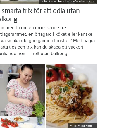
Foto: Karin Hasselström/Newbotanic.se
 smarta trix för att odla utan
alkong
ömmer du om en grönskande oas i
rdagsrummet, en örtagård i köket eller kanske
 välsmakande gurkgardin i fönstret? Med några
arta tips och trix kan du skapa ett vackert,
unkande hem – helt utan balkong.
Foto: Frida Ekman