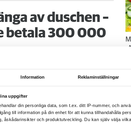
änga av duschen –
 betala 300 000
M
–
Fo
går upp en natt och vrider på vattenkranen
kr
 vatten i både badrum och hall. Det borde
kl
obostäder.
sp
Information
Reklaminställningar
mu
ina uppgifter
handlar din personliga data, som t.ex. ditt IP-nummer, och anv
illgång till information på din enhet för att kunna tillhandahålla pe
, åskådarinsikter och produktutveckling. Du kan själv välja vilk