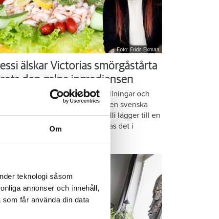
Foto: Frida Ekman
essi älskar Victorias smörgåstårta
 trots den galna ingrediensen
rmbrödsskivor i rader, krämiga fyllningar och
ispiga grönsaker. Det är basen i den svenska
assikern smörgåstårta. Victoria Lalli lägger till en
ecialingrediens – och ändå vattnas det i
Om
nnen på självaste Messi.
änder teknologi såsom
rsonliga annonser och innehåll,
a som får använda din data