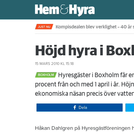
Kompisdealen blev verklighet – 40 år s
JUST NU
Höjd hyra i Bo
15 MARS 2010
KL 15:18
Hyresgäster i Boxholm får e
BOXHOLM
procent från och med 1 april i år. Höj
ekonomiska näsan precis över vatte
Dela
Håkan Dahlgren på Hyresgästföreningen h