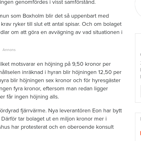
ingen genomfördes i visst samförstånd.
mmun som Boxholm blir det så uppenbart med
av ryker till slut ett antal spisar. Och om bolaget
ndlar om att göra en avvägning av vad situationen i
vilket motsvarar en höjning på 9,50 kronor per
llselen inräknad i hyran blir höjningen 12,50 per
yra blir höjningen sex kronor och för hyresgäster
ingen fyra kronor, eftersom man redan ligger
r får ingen höjning alls.
fördyrad fjärrvärme. Nya leverantören Eon har bytt
 Därför tar bolaget ut en miljon kronor mer i
mshus har protesterat och en oberoende konsult