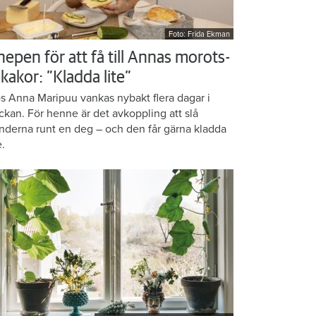
Foto: Frida Ekman
nepen för att få till Annas morots-
kakor: ”Kladda lite”
s Anna Maripuu vankas nybakt flera dagar i
ckan. För henne är det avkoppling att slå
nderna runt en deg – och den får gärna kladda
e.