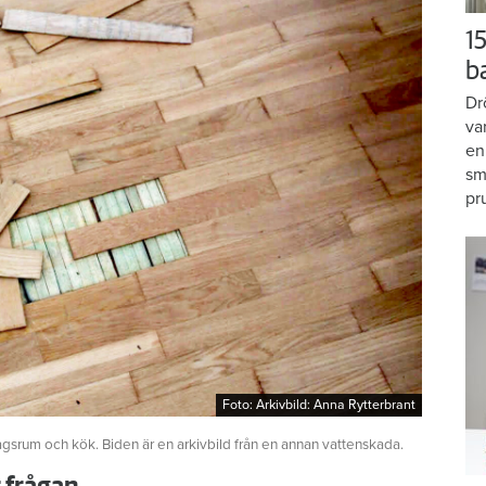
15
b
Dr
va
en
sm
pr
Foto: Arkivbild: Anna Rytterbrant
Foto: Arkivbild: Anna Rytterbrant
agsrum och kök. Biden är en arkivbild från en annan vattenskada.