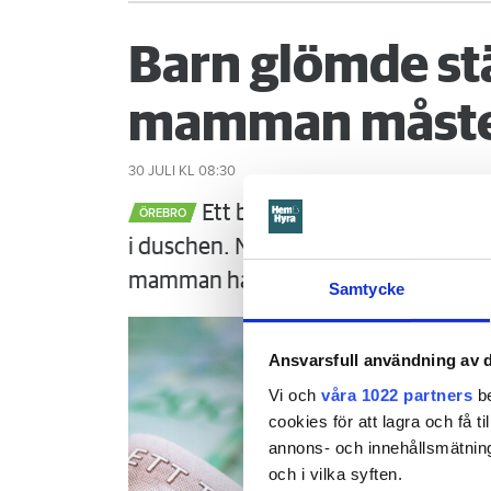
Barn glömde st
mamman måste
30 JULI
KL 08:30
Ett barn med särskilda behov 
ÖREBRO
i duschen. När mamman vaknar är det
mamman ha förhindrat menar Örebr
Samtycke
Ansvarsfull användning av d
Vi och
våra 1022 partners
be
cookies för att lagra och få t
annons- och innehållsmätning
och i vilka syften.