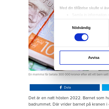
Med din tillåtelse skulle vi äve
Samla in information 
Identifiera din enhet 
Samtyckesval
Ta reda på mer om hur dina pe
Nödvändig
eller dra tillbaka ditt samtyc
Vi använder enhetsidentifierar
sociala medier och analysera 
till de sociala medier och a
Avvisa
med annan information som du 
En mamma får betala 300 000 kronor efter att ett barn satt
Dela
Det är en natt hösten 2022. Barnet som ha
badrummet. Där vrider barnet på kranen i 