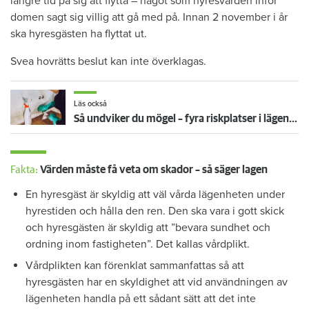
längre tid på sig att flytta – något som hyresvärden inför
domen sagt sig villig att gå med på. Innan 2 november i år
ska hyresgästen ha flyttat ut.
Svea hovrätts beslut kan inte överklagas.
Läs också
Så undviker du mögel – fyra riskplatser i lägenheten: ”Måste städa bort”
Fakta:
Värden måste få veta om skador – så säger lagen
En hyresgäst är skyldig att väl vårda lägenheten under
hyrestiden och hålla den ren. Den ska vara i gott skick
och hyresgästen är skyldig att ”bevara sundhet och
ordning inom fastigheten”. Det kallas vårdplikt.
Vårdplikten kan förenklat sammanfattas så att
hyresgästen har en skyldighet att vid användningen av
lägenheten handla på ett sådant sätt att det inte