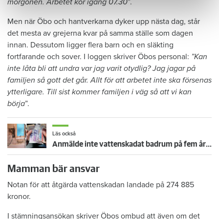
morgonen. Arbetet kör igång 07.30
”.
Men när Öbo och hantverkarna dyker upp nästa dag, står
det mesta av grejerna kvar på samma ställe som dagen
innan. Dessutom ligger flera barn och en släkting
fortfarande och sover. I loggen skriver Öbos personal:
”Kan
inte låta bli att undra var jag varit otydlig? Jag jagar på
familjen så gott det går. Allt för att arbetet inte ska försenas
ytterligare. Till sist kommer familjen i väg så att vi kan
börja
”.
Läs också
Anmälde inte vattenskadat badrum på fem år – krävs på 125 000 kronor
Mamman bär ansvar
Notan för att åtgärda vattenskadan landade på 274 885
kronor.
I stämningsansökan skriver Öbos ombud att även om det