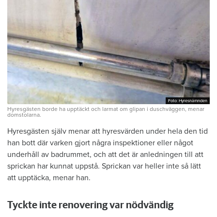
Foto: Hyresnämnden
Foto: Hyresnämnden
Hyresgästen borde ha upptäckt och larmat om glipan i duschväggen, menar
domstolarna.
Hyresgästen själv menar att hyresvärden under hela den tid
han bott där varken gjort några inspektioner eller något
underhåll av badrummet, och att det är anledningen till att
sprickan har kunnat uppstå. Sprickan var heller inte så lätt
att upptäcka, menar han.
Tyckte inte renovering var nödvändig