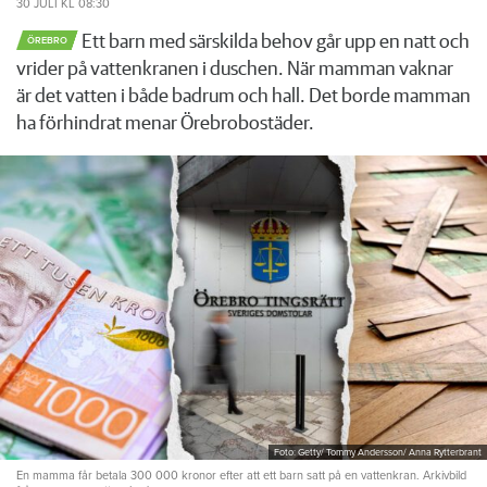
30 JULI
KL 08:30
Ett barn med särskilda behov går upp en natt och
ÖREBRO
vrider på vattenkranen i duschen. När mamman vaknar
är det vatten i både badrum och hall. Det borde mamman
ha förhindrat menar Örebrobostäder.
Foto: Getty/ Tommy Andersson/ Anna Rytterbrant
En mamma får betala 300 000 kronor efter att ett barn satt på en vattenkran. Arkivbild