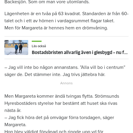
Backesjön. Som om man vore utomlands.
Lägenheten är en tvåa på 63 kvadrat. Standarden är från 60-
talet och i ett av hörnen i vardagsrummet flagar taket.
Men för Margareta är hennes hem en drömvåning.
Läs också
Bostadsbristen allvarlig även i glesbygd – nu föds nya kreativa lösningar
– Jag vill inte bo någon annanstans. ”Alla vill bo i centrum”
säger de. Det stämmer inte. Jag trivs jättebra här.
Men Margareta kommer ändå tvingas flytta. Strömsunds
Hyresbostäders styrelse har bestämt att huset ska rivas
nästa år.
– Jag fick höra det på omvägar förra torsdagen, säger
Margareta.
Hon blev väldigt förvånad och ringde upp vd för