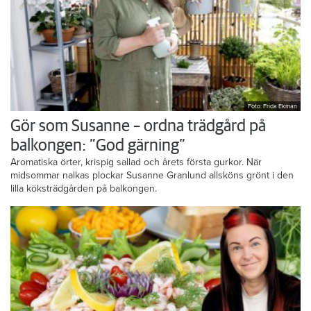
Foto: Frida Ekman
Gör som Susanne – ordna trädgård på
balkongen: ”God gärning”
Aromatiska örter, krispig sallad och årets första gurkor. När
midsommar nalkas plockar Susanne Granlund allsköns grönt i den
lilla köksträdgården på balkongen.