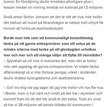
kronor. En försäljning skulle innebära ytterligare plus i
kassan medan en rivning innebär en kostnad på 1,5 miljoner.
Ändå anser Stefan Jönsson att det är rätt att riva. Inte heller
det faktum att huset på Strandvägen är nästan helt uthyrt får
honom att tvivla på styrelsebeslutet.
Borde man inte som ett kommunalägt bostadsbolag
tänka på att gynna entreprenörer som vill satsa på de
mindre orterna med tanke på att glesbygden urholkas
mer och mer och att många väljer att flytta till storstäder?
– Självklart så vill inte vi motverka det, men det är heller
inte vårt uppdrag att gynna entreprenörer. Vi måste tänka
affärsmässigt så vi inte förlorar pengar, vilket i slutändan
skulle drabba hyresgästerna och skattebetalarna.
– Och tro mig när jag säger att jag inte heller vill riva fler hus
i Backe, men vi har vänt och vridit på det här i styrelsen och
kommit fram till att det här ändå är det bästa. Trots en vinst
så har vi 38 miljoner att betala tillbaka till kommunen i