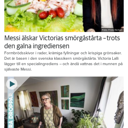
Foto: Frida Ekman
Messi älskar Victorias smörgåstårta – trots
den galna ingrediensen
Formbrödsskivor i rader, krämiga fyllningar och krispiga grönsaker.
Det är basen i den svenska klassikern smörgåstårta. Victoria Lalli
lägger till en specialingrediens – och ändå vattnas det i munnen på
självaste Messi.