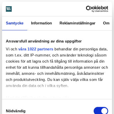
När Öbo börjar undersöka skadan i januari 2023 visar det
sig att den är större än man först trott. Sanden under golvet
Samtycke
Information
Reklaminställningar
Om
har sugit upp vattnet så att det spridit sig in i både kök och
vardagsrum.
Ansvarsfull användning av dina uppgifter
Vi och
våra 1022 partners
behandlar din personliga data,
som t.ex. ditt IP-nummer, och använder teknologi såsom
cookies för att lagra och få tillgång till information på din
enhet för att kunna tillhandahålla personliga annonser och
innehåll, annons- och innehållsmätning, åskådarinsikter
och produktutveckling. Du kan själv välja vilka som får
använda din data och i vilka syften.
Med din tillåtelse skulle vi även vilja:
Samla in information om din geografiska plats
Samtyckesval
Foto: Arkivbild: Anna Rytterbrant
Foto: Arkivbild: Anna Rytterbrant
Nödvändig
som kan ha en noggrannhet på upp till flera meter