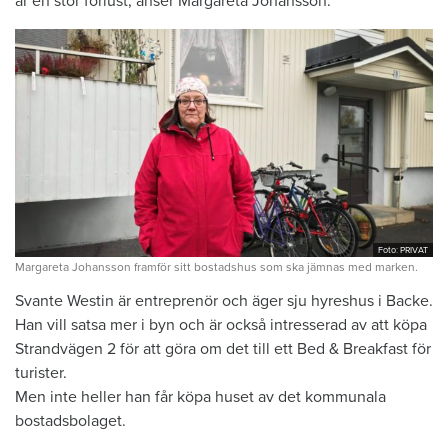
är en stor förlust, anser Margareta Johansson.
Foto: PRIVAT
Margareta Johansson framför sitt bostadshus som ska jämnas med marken.
Svante Westin är entreprenör och äger sju hyreshus i Backe.
Han vill satsa mer i byn och är också intresserad av att köpa
Strandvägen 2 för att göra om det till ett Bed & Breakfast för
turister.
Men inte heller han får köpa huset av det kommunala
bostadsbolaget.