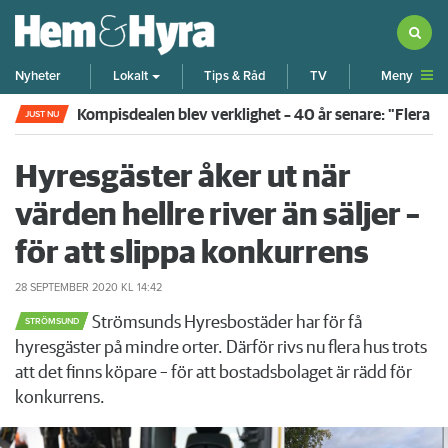
Meny
Nyheter
Lokalt
Tips & Råd
TV
Kompisdealen blev verklighet – 40 år senare: "Flera f
JUST NU
Hyresgäster åker ut när
värden hellre river än säljer –
för att slippa konkurrens
28 SEPTEMBER 2020
KL 14:42
Strömsunds Hyresbostäder har för få
STRÖMSUND
hyresgäster på mindre orter. Därför rivs nu flera hus trots
att det finns köpare – för att bostadsbolaget är rädd för
konkurrens.