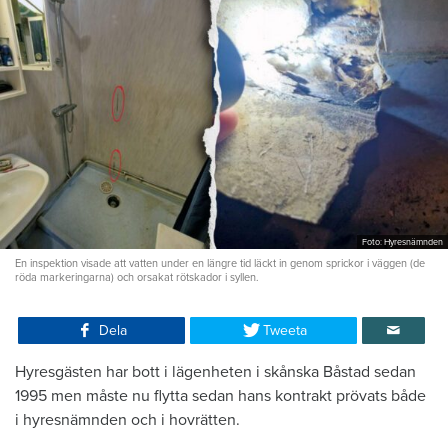
Foto: Hyresnämnden
En inspektion visade att vatten under en längre tid läckt in genom sprickor i väggen (de
röda markeringarna) och orsakat rötskador i syllen.
Dela
Tweeta
Hyresgästen har bott i lägenheten i skånska Båstad sedan
1995 men måste nu flytta sedan hans kontrakt prövats både
i hyresnämnden och i hovrätten.