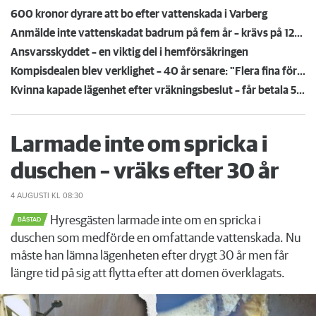
600 kronor dyrare att bo efter vattenskada i Varberg
Anmälde inte vattenskadat badrum på fem år – krävs på 125 000 kronor
Ansvarsskyddet – en viktig del i hemförsäkringen
Kompisdealen blev verklighet – 40 år senare: "Flera fina fördelar med att dela bostad"
Kvinna kapade lägenhet efter vräkningsbeslut – får betala 50 000
Larmade inte om spricka i
duschen – vräks efter 30 år
4 AUGUSTI
KL 08:30
Hyresgästen larmade inte om en spricka i
BÅSTAD
duschen som medförde en omfattande vattenskada. Nu
måste han lämna lägenheten efter drygt 30 år men får
längre tid på sig att flytta efter att domen överklagats.