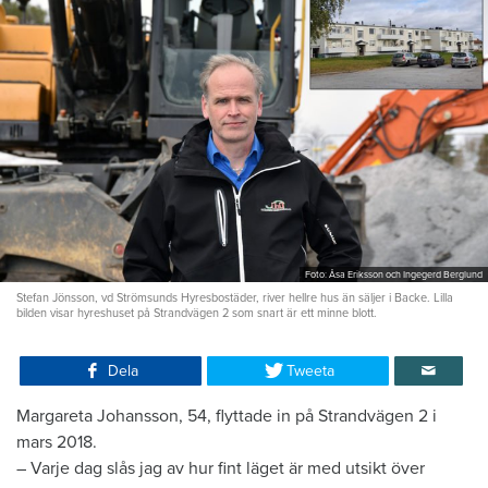
Foto: Åsa Eriksson och Ingegerd Berglund
Stefan Jönsson, vd Strömsunds Hyresbostäder, river hellre hus än säljer i Backe. Lilla
bilden visar hyreshuset på Strandvägen 2 som snart är ett minne blott.
Dela
Tweeta
Margareta Johansson, 54, flyttade in på Strandvägen 2 i
mars 2018.
– Varje dag slås jag av hur fint läget är med utsikt över