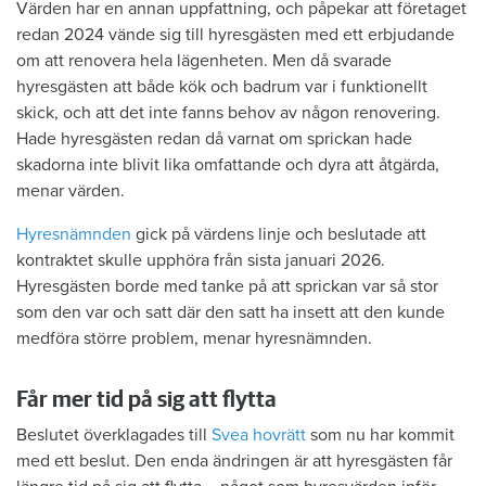
Värden har en annan uppfattning, och påpekar att företaget
redan 2024 vände sig till hyresgästen med ett erbjudande
om att renovera hela lägenheten. Men då svarade
hyresgästen att både kök och badrum var i funktionellt
skick, och att det inte fanns behov av någon renovering.
Hade hyresgästen redan då varnat om sprickan hade
skadorna inte blivit lika omfattande och dyra att åtgärda,
menar värden.
Hyresnämnden
gick på värdens linje och beslutade att
kontraktet skulle upphöra från sista januari 2026.
Hyresgästen borde med tanke på att sprickan var så stor
som den var och satt där den satt ha insett att den kunde
medföra större problem, menar hyresnämnden.
Får mer tid på sig att flytta
Beslutet överklagades till
Svea hovrätt
som nu har kommit
med ett beslut. Den enda ändringen är att hyresgästen får