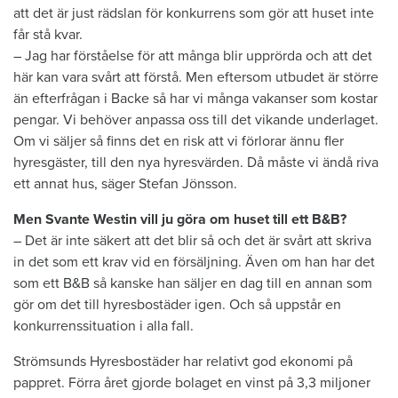
att det är just rädslan för konkurrens som gör att huset inte
får stå kvar.
– Jag har förståelse för att många blir upprörda och att det
här kan vara svårt att förstå. Men eftersom utbudet är större
än efterfrågan i Backe så har vi många vakanser som kostar
pengar. Vi behöver anpassa oss till det vikande underlaget.
Om vi säljer så finns det en risk att vi förlorar ännu fler
hyresgäster, till den nya hyresvärden. Då måste vi ändå riva
ett annat hus, säger Stefan Jönsson.
Men Svante Westin vill ju göra om huset till ett B&B?
– Det är inte säkert att det blir så och det är svårt att skriva
in det som ett krav vid en försäljning. Även om han har det
som ett B&B så kanske han säljer en dag till en annan som
gör om det till hyresbostäder igen. Och så uppstår en
konkurrenssituation i alla fall.
Strömsunds Hyresbostäder har relativt god ekonomi på
pappret. Förra året gjorde bolaget en vinst på 3,3 miljoner