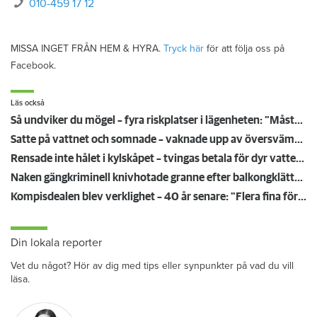
010-459 17 12
MISSA INGET FRÅN HEM & HYRA.
Tryck här
för att följa oss på
Facebook.
Läs också
Så undviker du mögel – fyra riskplatser i lägenheten: ”Måste städa bort”
Satte på vattnet och somnade – vaknade upp av översvämning hos grannen
Rensade inte hålet i kylskåpet – tvingas betala för dyr vattenskada
Naken gängkriminell knivhotade granne efter balkongklättring
Kompisdealen blev verklighet – 40 år senare: "Flera fina fördelar med att dela bostad"
Din lokala reporter
Vet du något? Hör av dig med tips eller synpunkter på vad du vill
läsa.