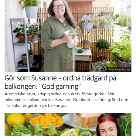
Foto: Frida Ekman
Gör som Susanne – ordna trädgård på
balkongen: ”God gärning”
Aromatiska örter, krispig sallad och årets första gurkor. När
midsommar nalkas plockar Susanne Granlund allsköns grönt i den
lilla köksträdgården på balkongen.