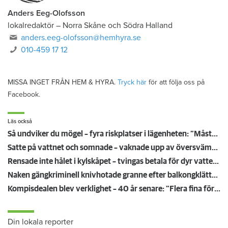
Anders Eeg-Olofsson
lokalredaktör
–
Norra Skåne och Södra Halland
anders.eeg-olofsson@hemhyra.se
010-459 17 12
MISSA INGET FRÅN HEM & HYRA.
Tryck här
för att följa oss på
Facebook.
Läs också
Så undviker du mögel – fyra riskplatser i lägenheten: ”Måste städa bort”
Satte på vattnet och somnade – vaknade upp av översvämning hos grannen
Rensade inte hålet i kylskåpet – tvingas betala för dyr vattenskada
Naken gängkriminell knivhotade granne efter balkongklättring
Kompisdealen blev verklighet – 40 år senare: "Flera fina fördelar med att dela bostad"
Din lokala reporter