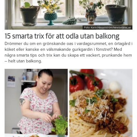
Foto: Karin Hasselström/Newbotanic.se
15 smarta trix för att odla utan balkong
Drömmer du om en grönskande oas i vardagsrummet, en örtagård i
köket eller kanske en välsmakande gurkgardin i fönstret? Med
några smarta tips och trix kan du skapa ett vackert, prunkande hem
– helt utan balkong.