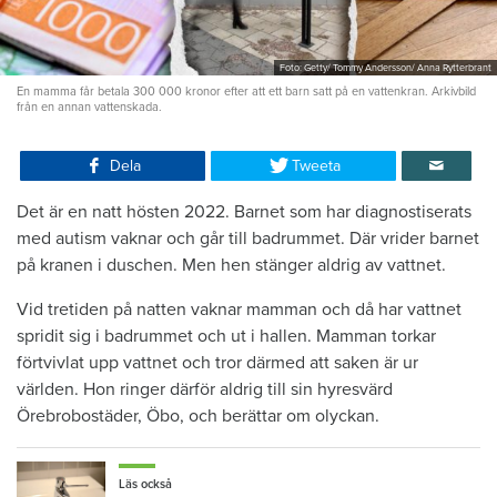
Foto: Getty/ Tommy Andersson/ Anna Rytterbrant
En mamma får betala 300 000 kronor efter att ett barn satt på en vattenkran. Arkivbild
från en annan vattenskada.
Dela
Tweeta
Det är en natt hösten 2022. Barnet som har diagnostiserats
med autism vaknar och går till badrummet. Där vrider barnet
på kranen i duschen. Men hen stänger aldrig av vattnet.
Vid tretiden på natten vaknar mamman och då har vattnet
spridit sig i badrummet och ut i hallen. Mamman torkar
förtvivlat upp vattnet och tror därmed att saken är ur
världen. Hon ringer därför aldrig till sin hyresvärd
Örebrobostäder, Öbo, och berättar om olyckan.
Läs också