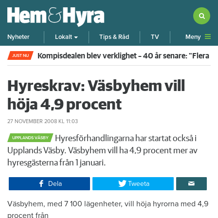
Meny
Nyheter
Lokalt
Tips & Råd
TV
Kompisdealen blev verklighet – 40 år senare: "Flera f
JUST NU
Hyreskrav: Väsbyhem vill
höja 4,9 procent
27 NOVEMBER 2008
KL 11:03
Hyresförhandlingarna har startat också i
UPPLANDS VÄSBY
Upplands Väsby. Väsbyhem vill ha 4,9 procent mer av
hyresgästerna från 1 januari.
Dela
Tweeta
Väsbyhem, med 7 100 lägenheter, vill höja hyrorna med 4,9
procent från