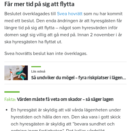
Får mer tid på sig att flytta
Beslutet överklagades till
Svea hovrätt
som nu har kommit
med ett beslut. Den enda ändringen är att hyresgästen får
längre tid på sig att flytta – något som hyresvärden inför
domen sagt sig villig att gå med på. Innan 2 november i år
ska hyresgästen ha flyttat ut.
Svea hovrätts beslut kan inte överklagas.
Läs också
Så undviker du mögel – fyra riskplatser i lägenheten: ”Måste städa bort”
Fakta:
Värden måste få veta om skador – så säger lagen
En hyresgäst är skyldig att väl vårda lägenheten under
hyrestiden och hålla den ren. Den ska vara i gott skick
och hyresgästen är skyldig att ”bevara sundhet och
ordning inom fastigheten”. Det kallas vårdplikt.