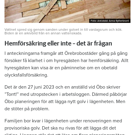
Foto: Arkivbild: Anna Rytterbrant
Foto: Arkivbild: Anna Rytterbrant
Vattnet spred sig genom sanden under golvet in till vardagsrum och kök.
Biden är en arkivbild från en annan vattenskada.
Hemförsäkring eller inte – det är frågan
I anteckningarna framgår att Örebrobostäder gång på gång
försöker få klarhet i om hyresgästen har hemförsäkring. Allt
hyresgästen kan visa är en påminnelse om en obetald
olycksfallsförsäkring.
Det är den 27 juni 2023 och en anställd vid Öbo skriver
”Torrt!” med utropstecken i arbetsloggen. Därmed påbörjar
Öbo planeringen för att lägga nytt golv i lägenheten. Men
de stöter på problem.
Familjen bor kvar i lägenheten under renoveringen med
provisoriska golv. Det ska nu rivas för att lägga dit det