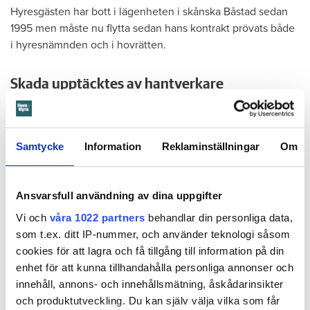
Hyresgästen har bott i lägenheten i skånska Båstad sedan
1995 men måste nu flytta sedan hans kontrakt prövats både
i hyresnämnden och i hovrätten.
Skada upptäcktes av hantverkare
Det var när hyresvärdens hantverkare skulle byta ett
duschmunstycke under hösten förra året som en spricka i
plastmattan på väggen i duschen upptäcktes. Strax efter
Samtycke
Information
Reklaminställningar
Om
detta lät värden ett företag göra en besiktning av
badrummet. Då upptäcktes att vatten läckt från den trasiga
svetsskarven under en längre tid och orsakat omfattande
Ansvarsfull användning av dina uppgifter
vattenskador.
Vi och
våra 1022 partners
behandlar din personliga data,
Därför sade den privata hyresvärden upp hyreskontraktet
som t.ex. ditt IP-nummer, och använder teknologi såsom
med hänvisning till att hyresgästen inte iakttagit sin så
cookies för att lagra och få tillgång till information på din
kallade vårdplikt (se faktaruta). Eftersom han inte gick med
enhet för att kunna tillhandahålla personliga annonser och
på att flytta fick hyresnämnden i Malmö pröva
innehåll, annons- och innehållsmätning, åskådarinsikter
uppsägningen.
och produktutveckling. Du kan själv välja vilka som får