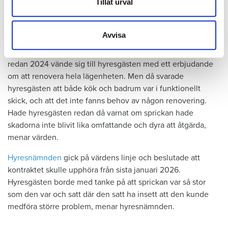
Dessa kan i sin tur kombinera informationen med annan
Tillåt urval
att upptäcka, menar han.
information som du har tillhandahållit eller som de har
samlat in när du har använt deras tjänster.
Tyckte inte renovering var nödvändig
Avvisa
Värden har en annan uppfattning, och påpekar att företaget
redan 2024 vände sig till hyresgästen med ett erbjudande
om att renovera hela lägenheten. Men då svarade
hyresgästen att både kök och badrum var i funktionellt
skick, och att det inte fanns behov av någon renovering.
Hade hyresgästen redan då varnat om sprickan hade
skadorna inte blivit lika omfattande och dyra att åtgärda,
menar värden.
Hyresnämnden
gick på värdens linje och beslutade att
kontraktet skulle upphöra från sista januari 2026.
Hyresgästen borde med tanke på att sprickan var så stor
som den var och satt där den satt ha insett att den kunde
medföra större problem, menar hyresnämnden.