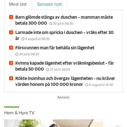
Mest läst
Senaste nytt
Barn glömde stänga av duschen – mamman måste
betala 300 000
30 juli
kl 08:30
Larmade inte om spricka i duschen – vräks efter 30
år
4 augusti
kl 08:30
Försvunnen man får behålla sin lägenhet
29 juli
kl 08:30
Kvinna kapade lägenhet efter vräkningsbeslut – får
betala 50 000
27 juli
kl 08:00
Rökte inomhus och övergav lägenheten – nu kräver
värden honom på 100 000 kronor
6 augusti
kl 10:30
Hem & Hyra TV