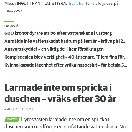
MISSA INGET FRÅN HEM & HYRA.
Tryck här
för att följa oss på
Facebook.
Läs också
600 kronor dyrare att bo efter vattenskada i Varberg
Anmälde inte vattenskadat badrum på fem år – krävs på 125 000 kronor
Ansvarsskyddet – en viktig del i hemförsäkringen
Kompisdealen blev verklighet – 40 år senare: "Flera fina fördelar med att dela bostad"
Kvinna kapade lägenhet efter vräkningsbeslut – får betala 50 000
Larmade inte om spricka i
duschen – vräks efter 30 år
4 AUGUSTI
KL 08:30
Hyresgästen larmade inte om en spricka i
BÅSTAD
duschen som medförde en omfattande vattenskada. Nu