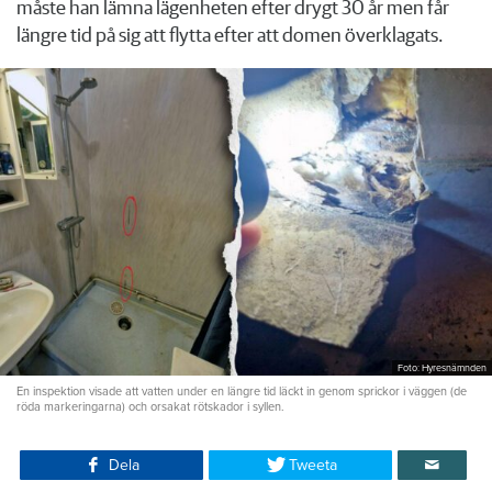
måste han lämna lägenheten efter drygt 30 år men får
längre tid på sig att flytta efter att domen överklagats.
Foto: Hyresnämnden
En inspektion visade att vatten under en längre tid läckt in genom sprickor i väggen (de
röda markeringarna) och orsakat rötskador i syllen.
Dela
Tweeta