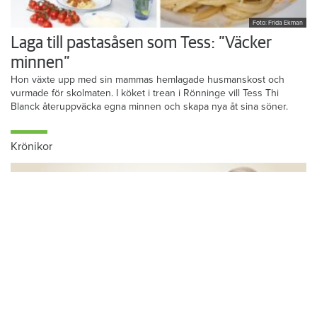
Foto: Frida Ekman
Laga till pastasåsen som Tess: ”Väcker
minnen”
Hon växte upp med sin mammas hemlagade husmanskost och
vurmade för skolmaten. I köket i trean i Rönninge vill Tess Thi
Blanck återuppväcka egna minnen och skapa nya åt sina söner.
Krönikor
Du läser:
Hyreskrav: Väsbyhem vill höja 4,9 procent