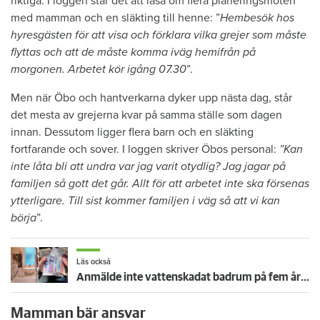
riktiga. I loggen står det att läsa om flera planeringsmöten
med mamman och en släkting till henne: ”
Hembesök hos
hyresgästen för att visa och förklara vilka grejer som måste
flyttas och att de måste komma iväg hemifrån på
morgonen. Arbetet kör igång 07.30
”.
Men när Öbo och hantverkarna dyker upp nästa dag, står
det mesta av grejerna kvar på samma ställe som dagen
innan. Dessutom ligger flera barn och en släkting
fortfarande och sover. I loggen skriver Öbos personal:
”Kan
inte låta bli att undra var jag varit otydlig? Jag jagar på
familjen så gott det går. Allt för att arbetet inte ska försenas
ytterligare. Till sist kommer familjen i väg så att vi kan
börja
”.
Läs också
Anmälde inte vattenskadat badrum på fem år – krävs på 125 000 kronor
Mamman bär ansvar