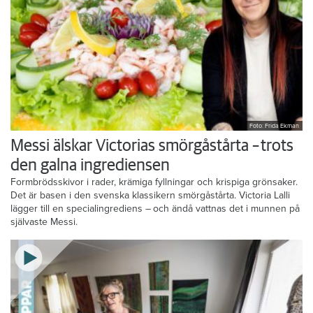
Foto: Frida Ekman
Messi älskar Victorias smörgåstårta – trots
den galna ingrediensen
Formbrödsskivor i rader, krämiga fyllningar och krispiga grönsaker.
Det är basen i den svenska klassikern smörgåstårta. Victoria Lalli
lägger till en specialingrediens – och ändå vattnas det i munnen på
självaste Messi.