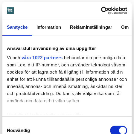
redan 2024 vände sig till hyresgästen med ett erbjudande
om att renovera hela lägenheten. Men då svarade
hyresgästen att både kök och badrum var i funktionellt
skick, och att det inte fanns behov av någon renovering.
Samtycke
Information
Reklaminställningar
Om
Hade hyresgästen redan då varnat om sprickan hade
skadorna inte blivit lika omfattande och dyra att åtgärda,
menar värden.
Ansvarsfull användning av dina uppgifter
Vi och
våra 1022 partners
behandlar din personliga data,
Hyresnämnden
gick på värdens linje och beslutade att
som t.ex. ditt IP-nummer, och använder teknologi såsom
kontraktet skulle upphöra från sista januari 2026.
cookies för att lagra och få tillgång till information på din
Hyresgästen borde med tanke på att sprickan var så stor
enhet för att kunna tillhandahålla personliga annonser och
som den var och satt där den satt ha insett att den kunde
innehåll, annons- och innehållsmätning, åskådarinsikter
medföra större problem, menar hyresnämnden.
och produktutveckling. Du kan själv välja vilka som får
använda din data och i vilka syften.
Får mer tid på sig att flytta
Beslutet överklagades till
Svea hovrätt
som nu har kommit
Med din tillåtelse skulle vi även vilja:
med ett beslut. Den enda ändringen är att hyresgästen får
Samla in information om din geografiska plats
Samtyckesval
längre tid på sig att flytta – något som hyresvärden inför
Nödvändig
som kan ha en noggrannhet på upp till flera meter