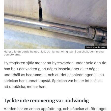
Foto: Hyresnämnden
Foto: Hyresnämnden
Hyresgästen borde ha upptäckt och larmat om glipan i duschväggen, menar
domstolarna.
Hyresgästen själv menar att hyresvärden under hela den tid
han bott där varken gjort några inspektioner eller något
underhåll av badrummet, och att det är anledningen till att
sprickan har kunnat uppstå. Sprickan var heller inte så lätt
att upptäcka, menar han.
Tyckte inte renovering var nödvändig
Värden har en annan uppfattning, och påpekar att företaget