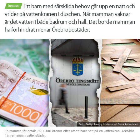
Ett barn med särskilda behov går upp en natt och
ÖREBRO
vrider på vattenkranen i duschen. När mamman vaknar
är det vatten i både badrum och hall. Det borde mamman
ha förhindrat menar Örebrobostäder.
Foto: Getty/ Tommy Andersson/ Anna Rytterbrant
En mamma får betala 300 000 kronor efter att ett barn satt på en vattenkran. Arkivbild
från en annan vattenskada.