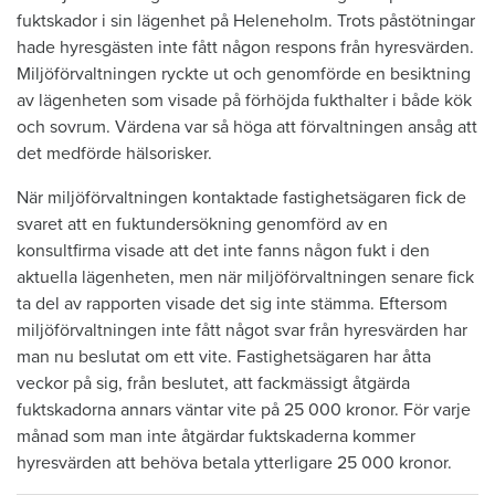
fuktskador i sin lägenhet på Heleneholm. Trots påstötningar
hade hyresgästen inte fått någon respons från hyresvärden.
Miljöförvaltningen ryckte ut och genomförde en besiktning
av lägenheten som visade på förhöjda fukthalter i både kök
och sovrum. Värdena var så höga att förvaltningen ansåg att
det medförde hälsorisker.
När miljöförvaltningen kontaktade fastighetsägaren fick de
svaret att en fuktundersökning genomförd av en
konsultfirma visade att det inte fanns någon fukt i den
aktuella lägenheten, men när miljöförvaltningen senare fick
ta del av rapporten visade det sig inte stämma. Eftersom
miljöförvaltningen inte fått något svar från hyresvärden har
man nu beslutat om ett vite. Fastighetsägaren har åtta
veckor på sig, från beslutet, att fackmässigt åtgärda
fuktskadorna annars väntar vite på 25 000 kronor. För varje
månad som man inte åtgärdar fuktskaderna kommer
hyresvärden att behöva betala ytterligare 25 000 kronor.