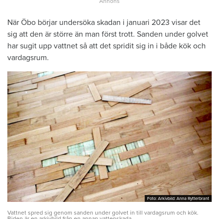
När Öbo börjar undersöka skadan i januari 2023 visar det
sig att den är större än man först trott. Sanden under golvet
har sugit upp vattnet så att det spridit sig in i både kök och
vardagsrum.
Foto: Arkivbild: Anna Rytterbrant
Foto: Arkivbild: Anna Rytterbrant
Vattnet spred sig genom sanden under golvet in till vardagsrum och kök.
Biden är en arkivbild från en annan vattenskada.