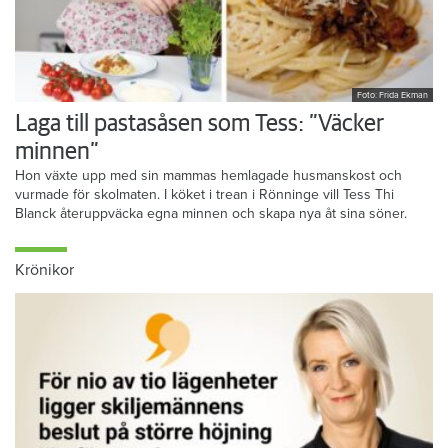
Foto: Frida Ekman
Laga till pastasåsen som Tess: ”Väcker
minnen”
Hon växte upp med sin mammas hemlagade husmanskost och
vurmade för skolmaten. I köket i trean i Rönninge vill Tess Thi
Blanck återuppväcka egna minnen och skapa nya åt sina söner.
Krönikor