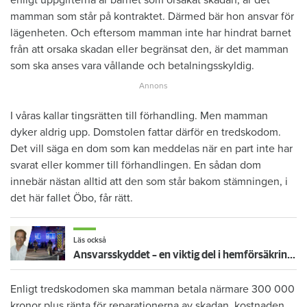
enligt uppgifterna är barnet som orsakat skadan, är det
mamman som står på kontraktet. Därmed bär hon ansvar för
lägenheten. Och eftersom mamman inte har hindrat barnet
från att orsaka skadan eller begränsat den, är det mamman
som ska anses vara vållande och betalningsskyldig.
I våras kallar tingsrätten till förhandling. Men mamman
dyker aldrig upp. Domstolen fattar därför en tredskodom.
Det vill säga en dom som kan meddelas när en part inte har
svarat eller kommer till förhandlingen. En sådan dom
innebär nästan alltid att den som står bakom stämningen, i
det här fallet Öbo, får rätt.
Läs också
Ansvarsskyddet – en viktig del i hemförsäkringen
Enligt tredskodomen ska mamman betala närmare 300 000
kronor plus ränta för reparationerna av skadan, kostnaden