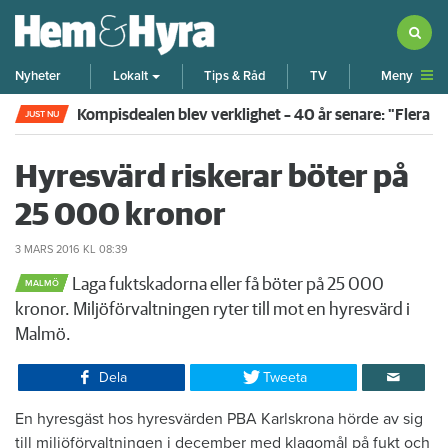
Meny
Nyheter
Lokalt
Tips & Råd
TV
Kompisdealen blev verklighet – 40 år senare: "Flera f
JUST NU
Hyresvärd riskerar böter på
25 000 kronor
3 MARS 2016
KL 08:39
Laga fuktskadorna eller få böter på 25 000
MALMÖ
kronor. Miljöförvaltningen ryter till mot en hyresvärd i
Malmö.
Dela
Tweeta
En hyresgäst hos hyresvärden PBA Karlskrona hörde av sig
till miljöförvaltningen i december med klagomål på fukt och