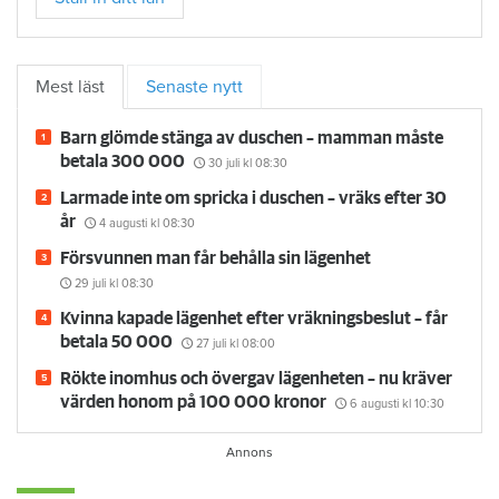
Mest läst
Senaste nytt
Barn glömde stänga av duschen – mamman måste
betala 300 000
30 juli
kl 08:30
Larmade inte om spricka i duschen – vräks efter 30
år
4 augusti
kl 08:30
Försvunnen man får behålla sin lägenhet
29 juli
kl 08:30
Kvinna kapade lägenhet efter vräkningsbeslut – får
betala 50 000
27 juli
kl 08:00
Rökte inomhus och övergav lägenheten – nu kräver
värden honom på 100 000 kronor
6 augusti
kl 10:30