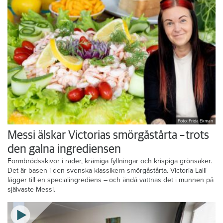
Foto: Frida Ekman
Messi älskar Victorias smörgåstårta – trots
den galna ingrediensen
Formbrödsskivor i rader, krämiga fyllningar och krispiga grönsaker.
Det är basen i den svenska klassikern smörgåstårta. Victoria Lalli
lägger till en specialingrediens – och ändå vattnas det i munnen på
självaste Messi.