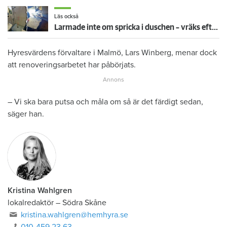
Läs också
Larmade inte om spricka i duschen – vräks efter 30 år
Hyresvärdens förvaltare i Malmö, Lars Winberg, menar dock
att renoveringsarbetet har påbörjats.
– Vi ska bara putsa och måla om så är det färdigt sedan,
säger han.
Kristina Wahlgren
lokalredaktör
–
Södra Skåne
kristina.wahlgren@hemhyra.se
010-459 23 63