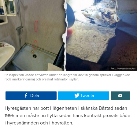
Foto: Hyresnämnden
En inspektion visade att vatten under en längre tid läckt in genom sprickor i väggen (de
röda markeringarna) och orsakat rötskador i syllen.
Dela
Tweeta
Hyresgästen har bott i lägenheten i skånska Båstad sedan
1995 men måste nu flytta sedan hans kontrakt prövats både
i hyresnämnden och i hovrätten.