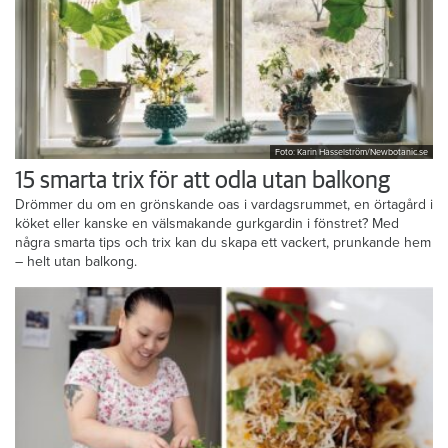
Foto: Karin Hasselström/Newbotanic.se
15 smarta trix för att odla utan balkong
Drömmer du om en grönskande oas i vardagsrummet, en örtagård i
köket eller kanske en välsmakande gurkgardin i fönstret? Med
några smarta tips och trix kan du skapa ett vackert, prunkande hem
– helt utan balkong.