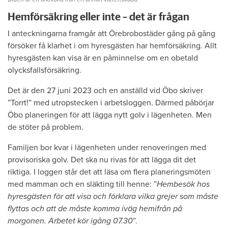
Hemförsäkring eller inte – det är frågan
I anteckningarna framgår att Örebrobostäder gång på gång
försöker få klarhet i om hyresgästen har hemförsäkring. Allt
hyresgästen kan visa är en påminnelse om en obetald
olycksfallsförsäkring.
Det är den 27 juni 2023 och en anställd vid Öbo skriver
”Torrt!” med utropstecken i arbetsloggen. Därmed påbörjar
Öbo planeringen för att lägga nytt golv i lägenheten. Men
de stöter på problem.
Familjen bor kvar i lägenheten under renoveringen med
provisoriska golv. Det ska nu rivas för att lägga dit det
riktiga. I loggen står det att läsa om flera planeringsmöten
med mamman och en släkting till henne: ”
Hembesök hos
hyresgästen för att visa och förklara vilka grejer som måste
flyttas och att de måste komma iväg hemifrån på
morgonen. Arbetet kör igång 07.30
”.