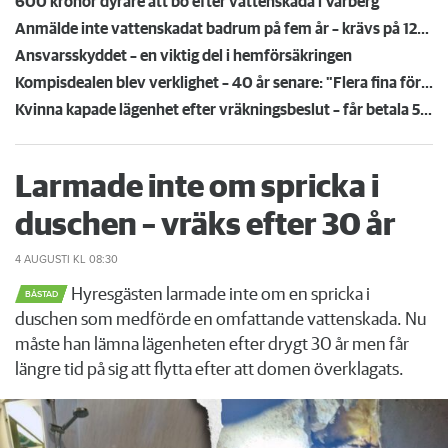
600 kronor dyrare att bo efter vattenskada i Varberg
Anmälde inte vattenskadat badrum på fem år – krävs på 125 000 kronor
Ansvarsskyddet – en viktig del i hemförsäkringen
Kompisdealen blev verklighet – 40 år senare: "Flera fina fördelar med att dela bostad"
Kvinna kapade lägenhet efter vräkningsbeslut – får betala 50 000
Larmade inte om spricka i
duschen – vräks efter 30 år
4 AUGUSTI
KL 08:30
Hyresgästen larmade inte om en spricka i
BÅSTAD
duschen som medförde en omfattande vattenskada. Nu
måste han lämna lägenheten efter drygt 30 år men får
längre tid på sig att flytta efter att domen överklagats.