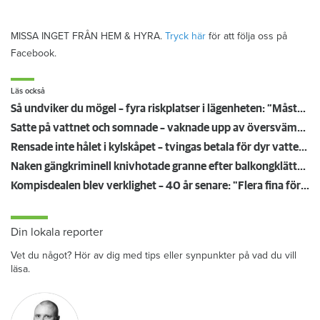
MISSA INGET FRÅN HEM & HYRA.
Tryck här
för att följa oss på
Facebook.
Läs också
Så undviker du mögel – fyra riskplatser i lägenheten: ”Måste städa bort”
Satte på vattnet och somnade – vaknade upp av översvämning hos grannen
Rensade inte hålet i kylskåpet – tvingas betala för dyr vattenskada
Naken gängkriminell knivhotade granne efter balkongklättring
Kompisdealen blev verklighet – 40 år senare: "Flera fina fördelar med att dela bostad"
Din lokala reporter
Vet du något? Hör av dig med tips eller synpunkter på vad du vill
läsa.