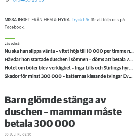
MISSA INGET FRÅN HEM & HYRA.
Tryck här
för att följa oss på
Facebook.
Läs också
Nu ska han slippa vänta – vitet höjs till 10 000 per timme när hissen står still
Hävdar hon startade duschen i sömnen – döms att betala 720 000 kronor
Hotet om böter blev verklighet – Inga-Lills och Stirlings hyresvärdar får betala 75 000: ”Herregud så onödigt”
Skador för minst 300 000 – katternas kissande tvingar Eva att flytta: ”Missförstånd och lögner”
Barn glömde stänga av
duschen – mamman måste
betala 300 000
30 JULI
KL 08:30