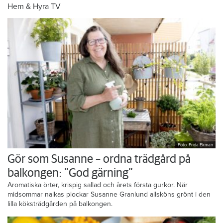
Hem & Hyra TV
Foto: Frida Ekman
Gör som Susanne – ordna trädgård på
balkongen: ”God gärning”
Aromatiska örter, krispig sallad och årets första gurkor. När
midsommar nalkas plockar Susanne Granlund allsköns grönt i den
lilla köksträdgården på balkongen.