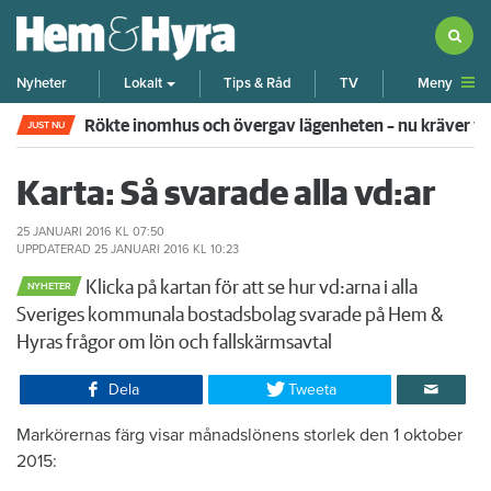
Meny
Nyheter
Lokalt
Tips & Råd
TV
Pensionären begick övergrepp mot grannflickan – nu 
JUST NU
Karta: Så svarade alla vd:ar
25 JANUARI 2016
KL 07:50
UPPDATERAD
25 JANUARI 2016
KL 10:23
Klicka på kartan för att se hur vd:arna i alla
NYHETER
Sveriges kommunala bostadsbolag svarade på Hem &
Hyras frågor om lön och fallskärmsavtal
Dela
Tweeta
Markörernas färg visar månadslönens storlek den 1 oktober
2015: