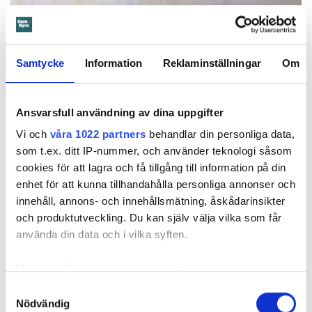
Samtycke
Information
Reklaminställningar
Om
Ansvarsfull användning av dina uppgifter
Vi och
våra 1022 partners
behandlar din personliga data,
som t.ex. ditt IP-nummer, och använder teknologi såsom
cookies för att lagra och få tillgång till information på din
Foto: Hyresnämnden
Foto: Hyresnämnden
enhet för att kunna tillhandahålla personliga annonser och
Hyresgästen borde ha upptäckt och larmat om glipan i duschväggen, menar
domstolarna.
innehåll, annons- och innehållsmätning, åskådarinsikter
Hyresgästen själv menar att hyresvärden under hela den tid
och produktutveckling. Du kan själv välja vilka som får
han bott där varken gjort några inspektioner eller något
använda din data och i vilka syften.
underhåll av badrummet, och att det är anledningen till att
sprickan har kunnat uppstå. Sprickan var heller inte så lätt
Med din tillåtelse skulle vi även vilja:
att upptäcka, menar han.
Samla in information om din geografiska plats
Samtyckesval
Nödvändig
som kan ha en noggrannhet på upp till flera meter