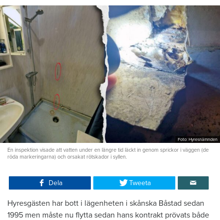
Foto: Hyresnämnden
En inspektion visade att vatten under en längre tid läckt in genom sprickor i väggen (de
röda markeringarna) och orsakat rötskador i syllen.
Dela
Tweeta
Hyresgästen har bott i lägenheten i skånska Båstad sedan
1995 men måste nu flytta sedan hans kontrakt prövats både