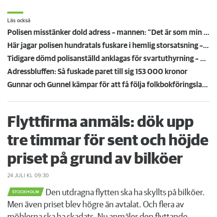
Läs också
Polisen misstänker dold adress – mannen: ”Det är som min extrafamilj”
Här jagar polisen hundratals fuskare i hemlig storsatsning – efter tips från hyresvärdar
Tidigare dömd polisanställd anklagas för svartuthyrning – hade två hyresrätter
Adressbluffen: Så fuskade paret till sig 153 000 kronor
Gunnar och Gunnel kämpar för att få följa folkbokföringslagen: "Det är så stolligt"
Flyttfirma anmäls: dök upp
tre timmar för sent och höjde
priset på grund av bilköer
24 JULI
KL 09:30
Den utdragna flytten ska ha skyllts på bilköer.
STOCKHOLM
Men även priset blev högre än avtalat. Och flera av
möblerna ska ha skadats. Nu anmäler den flyttande