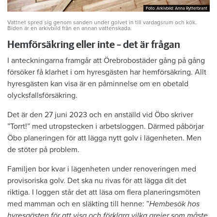
Foto: Arkivbild: Anna Rytterbrant
Foto: Arkivbild: Anna Rytterbrant
Vattnet spred sig genom sanden under golvet in till vardagsrum och kök.
Biden är en arkivbild från en annan vattenskada.
Hemförsäkring eller inte – det är frågan
I anteckningarna framgår att Örebrobostäder gång på gång
försöker få klarhet i om hyresgästen har hemförsäkring. Allt
hyresgästen kan visa är en påminnelse om en obetald
olycksfallsförsäkring.
Det är den 27 juni 2023 och en anställd vid Öbo skriver
”Torrt!” med utropstecken i arbetsloggen. Därmed påbörjar
Öbo planeringen för att lägga nytt golv i lägenheten. Men
de stöter på problem.
Familjen bor kvar i lägenheten under renoveringen med
provisoriska golv. Det ska nu rivas för att lägga dit det
riktiga. I loggen står det att läsa om flera planeringsmöten
med mamman och en släkting till henne: ”
Hembesök hos
hyresgästen för att visa och förklara vilka grejer som måste