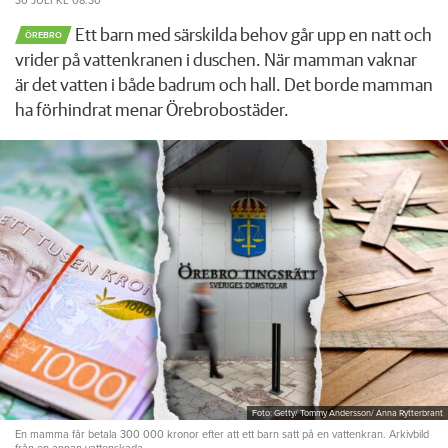
30 JULI
KL 08:30
Ett barn med särskilda behov går upp en natt och
ÖREBRO
vrider på vattenkranen i duschen. När mamman vaknar
är det vatten i både badrum och hall. Det borde mamman
ha förhindrat menar Örebrobostäder.
Foto: Getty/ Tommy Andersson/ Anna Rytterbrant
En mamma får betala 300 000 kronor efter att ett barn satt på en vattenkran. Arkivbild