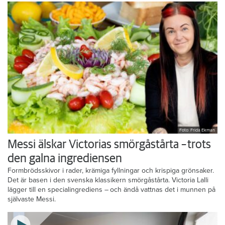
Foto: Frida Ekman
Messi älskar Victorias smörgåstårta – trots
den galna ingrediensen
Formbrödsskivor i rader, krämiga fyllningar och krispiga grönsaker.
Det är basen i den svenska klassikern smörgåstårta. Victoria Lalli
lägger till en specialingrediens – och ändå vattnas det i munnen på
självaste Messi.