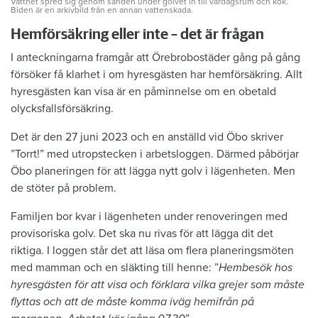
Vattnet spred sig genom sanden under golvet in till vardagsrum och kök.
Biden är en arkivbild från en annan vattenskada.
Hemförsäkring eller inte – det är frågan
I anteckningarna framgår att Örebrobostäder gång på gång
försöker få klarhet i om hyresgästen har hemförsäkring. Allt
hyresgästen kan visa är en påminnelse om en obetald
olycksfallsförsäkring.
Det är den 27 juni 2023 och en anställd vid Öbo skriver
”Torrt!” med utropstecken i arbetsloggen. Därmed påbörjar
Öbo planeringen för att lägga nytt golv i lägenheten. Men
de stöter på problem.
Familjen bor kvar i lägenheten under renoveringen med
provisoriska golv. Det ska nu rivas för att lägga dit det
riktiga. I loggen står det att läsa om flera planeringsmöten
med mamman och en släkting till henne: ”
Hembesök hos
hyresgästen för att visa och förklara vilka grejer som måste
flyttas och att de måste komma iväg hemifrån på