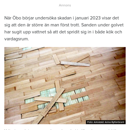
När Öbo börjar undersöka skadan i januari 2023 visar det
sig att den är större än man först trott. Sanden under golvet
har sugit upp vattnet så att det spridit sig in i både kök och
vardagsrum.
Foto: Arkivbild: Anna Rytterbrant
Foto: Arkivbild: Anna Rytterbrant