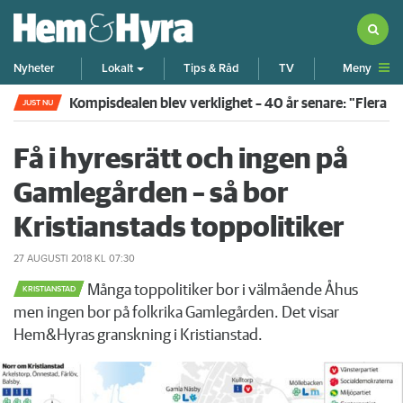
Meny
Nyheter
Lokalt
Tips & Råd
TV
Kompisdealen blev verklighet – 40 år senare: "Flera f
JUST NU
Få i hyresrätt och ingen på
Gamlegården – så bor
Kristianstads toppolitiker
27 AUGUSTI 2018
KL 07:30
Många toppolitiker bor i välmående Åhus
KRISTIANSTAD
men ingen bor på folkrika Gamlegården. Det visar
Hem&Hyras granskning i Kristianstad.