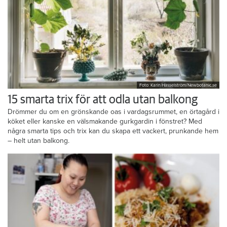
Foto: Karin Hasselström/Newbotanic.se
15 smarta trix för att odla utan balkong
Drömmer du om en grönskande oas i vardagsrummet, en örtagård i
köket eller kanske en välsmakande gurkgardin i fönstret? Med
några smarta tips och trix kan du skapa ett vackert, prunkande hem
– helt utan balkong.