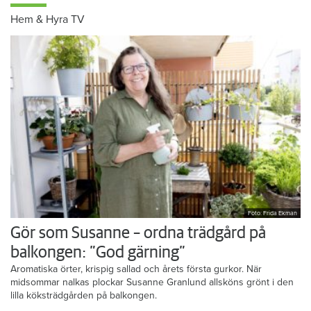
Hem & Hyra TV
Foto: Frida Ekman
Gör som Susanne – ordna trädgård på
balkongen: ”God gärning”
Aromatiska örter, krispig sallad och årets första gurkor. När
midsommar nalkas plockar Susanne Granlund allsköns grönt i den
lilla köksträdgården på balkongen.