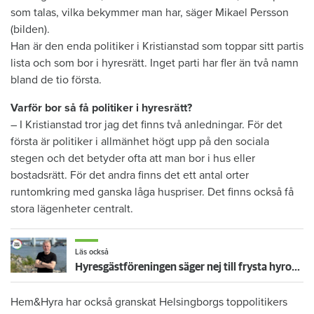
som talas, vilka bekymmer man har, säger Mikael Persson
(bilden).
Han är den enda politiker i Kristianstad som toppar sitt partis
lista och som bor i hyresrätt. Inget parti har fler än två namn
bland de tio första.
Varför bor så få politiker i hyresrätt?
– I Kristianstad tror jag det finns två anledningar. För det
första är politiker i allmänhet högt upp på den sociala
stegen och det betyder ofta att man bor i hus eller
bostadsrätt. För det andra finns det ett antal orter
runtomkring med ganska låga huspriser. Det finns också få
stora lägenheter centralt.
Läs också
Hyresgästföreningen säger nej till frysta hyror: ”Får inte bli en bricka i ett politiskt spel”
Hem&Hyra har också granskat Helsingborgs toppolitikers