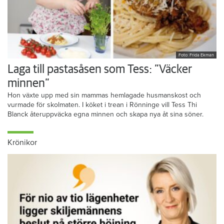
Foto: Frida Ekman
Laga till pastasåsen som Tess: ”Väcker
minnen”
Hon växte upp med sin mammas hemlagade husmanskost och
vurmade för skolmaten. I köket i trean i Rönninge vill Tess Thi
Blanck återuppväcka egna minnen och skapa nya åt sina söner.
Krönikor