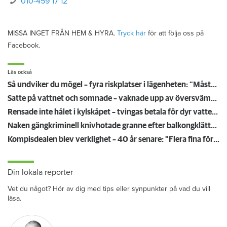
010-459 17 12
MISSA INGET FRÅN HEM & HYRA.
Tryck här
för att följa oss på
Facebook.
Läs också
Så undviker du mögel – fyra riskplatser i lägenheten: ”Måste städa bort”
Satte på vattnet och somnade – vaknade upp av översvämning hos grannen
Rensade inte hålet i kylskåpet – tvingas betala för dyr vattenskada
Naken gängkriminell knivhotade granne efter balkongklättring
Kompisdealen blev verklighet – 40 år senare: "Flera fina fördelar med att dela bostad"
Din lokala reporter
Vet du något? Hör av dig med tips eller synpunkter på vad du vill
läsa.