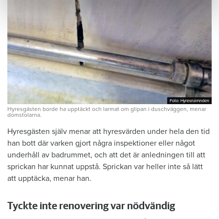
Foto: Hyresnämnden
Foto: Hyresnämnden
Hyresgästen borde ha upptäckt och larmat om glipan i duschväggen, menar
domstolarna.
Hyresgästen själv menar att hyresvärden under hela den tid
han bott där varken gjort några inspektioner eller något
underhåll av badrummet, och att det är anledningen till att
sprickan har kunnat uppstå. Sprickan var heller inte så lätt
att upptäcka, menar han.
Tyckte inte renovering var nödvändig