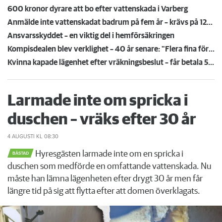
600 kronor dyrare att bo efter vattenskada i Varberg
Anmälde inte vattenskadat badrum på fem år – krävs på 125 000 kronor
Ansvarsskyddet – en viktig del i hemförsäkringen
Kompisdealen blev verklighet – 40 år senare: "Flera fina fördelar med att dela bostad"
Kvinna kapade lägenhet efter vräkningsbeslut – får betala 50 000
Larmade inte om spricka i
duschen – vräks efter 30 år
4 AUGUSTI
KL 08:30
Hyresgästen larmade inte om en spricka i
BÅSTAD
duschen som medförde en omfattande vattenskada. Nu
måste han lämna lägenheten efter drygt 30 år men får
längre tid på sig att flytta efter att domen överklagats.