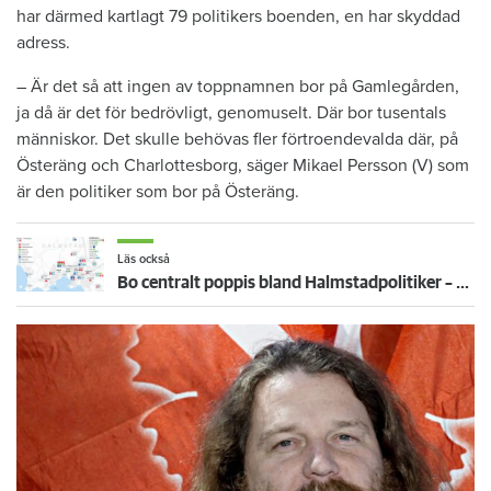
har därmed kartlagt 79 politikers boenden, en har skyddad
adress.
– Är det så att ingen av toppnamnen bor på Gamlegården,
ja då är det för bedrövligt, genomuselt. Där bor tusentals
människor. Det skulle behövas fler förtroendevalda där, på
Österäng och Charlottesborg, säger Mikael Persson (V) som
är den politiker som bor på Österäng.
Läs också
Bo centralt poppis bland Halmstadpolitiker – och i villa