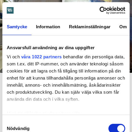
Samtycke
Information
Reklaminställningar
Om
Ansvarsfull användning av dina uppgifter
Vi och
våra 1022 partners
behandlar din personliga data,
som t.ex. ditt IP-nummer, och använder teknologi såsom
cookies för att lagra och få tillgång till information på din
Foto: Hyresnämnden
En inspektion visade att vatten under en längre tid läckt in genom sprickor i väggen (de
enhet för att kunna tillhandahålla personliga annonser och
röda markeringarna) och orsakat rötskador i syllen.
innehåll, annons- och innehållsmätning, åskådarinsikter
och produktutveckling. Du kan själv välja vilka som får
Dela
Tweeta
använda din data och i vilka syften.
Hyresgästen har bott i lägenheten i skånska Båstad sedan
Med din tillåtelse skulle vi även vilja:
1995 men måste nu flytta sedan hans kontrakt prövats både
Samla in information om din geografiska plats
Samtyckesval
i hyresnämnden och i hovrätten.
Nödvändig
som kan ha en noggrannhet på upp till flera meter