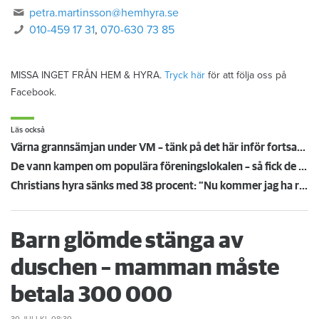
petra.martinsson@hemhyra.se
010-459 17 31
,
070-630 73 85
MISSA INGET FRÅN HEM & HYRA.
Tryck här
för att följa oss på
Facebook.
Läs också
Värna grannsämjan under VM – tänk på det här inför fortsatta nattmatcher
De vann kampen om populära föreningslokalen – så fick de Övikshem att riva uppsägningen
Christians hyra sänks med 38 procent: ”Nu kommer jag ha råd att ta körkort”
Barn glömde stänga av
duschen – mamman måste
betala 300 000