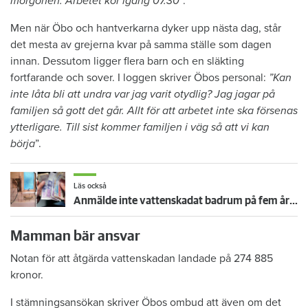
morgonen. Arbetet kör igång 07.30
”.
Men när Öbo och hantverkarna dyker upp nästa dag, står
det mesta av grejerna kvar på samma ställe som dagen
innan. Dessutom ligger flera barn och en släkting
fortfarande och sover. I loggen skriver Öbos personal:
”Kan
inte låta bli att undra var jag varit otydlig? Jag jagar på
familjen så gott det går. Allt för att arbetet inte ska försenas
ytterligare. Till sist kommer familjen i väg så att vi kan
börja
”.
Läs också
Anmälde inte vattenskadat badrum på fem år – krävs på 125 000 kronor
Mamman bär ansvar
Notan för att åtgärda vattenskadan landade på 274 885
kronor.
I stämningsansökan skriver Öbos ombud att även om det