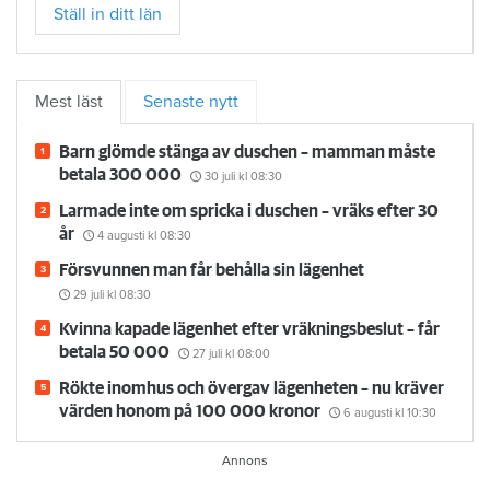
Ställ in ditt län
Mest läst
Senaste nytt
Barn glömde stänga av duschen – mamman måste
betala 300 000
30 juli
kl 08:30
Larmade inte om spricka i duschen – vräks efter 30
år
4 augusti
kl 08:30
Försvunnen man får behålla sin lägenhet
29 juli
kl 08:30
Kvinna kapade lägenhet efter vräkningsbeslut – får
betala 50 000
27 juli
kl 08:00
Rökte inomhus och övergav lägenheten – nu kräver
värden honom på 100 000 kronor
6 augusti
kl 10:30