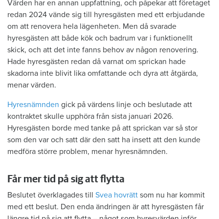
Värden har en annan uppfattning, och påpekar att företaget
redan 2024 vände sig till hyresgästen med ett erbjudande
om att renovera hela lägenheten. Men då svarade
hyresgästen att både kök och badrum var i funktionellt
skick, och att det inte fanns behov av någon renovering.
Hade hyresgästen redan då varnat om sprickan hade
skadorna inte blivit lika omfattande och dyra att åtgärda,
menar värden.
Hyresnämnden
gick på värdens linje och beslutade att
kontraktet skulle upphöra från sista januari 2026.
Hyresgästen borde med tanke på att sprickan var så stor
som den var och satt där den satt ha insett att den kunde
medföra större problem, menar hyresnämnden.
Får mer tid på sig att flytta
Beslutet överklagades till
Svea hovrätt
som nu har kommit
med ett beslut. Den enda ändringen är att hyresgästen får
längre tid på sig att flytta – något som hyresvärden inför