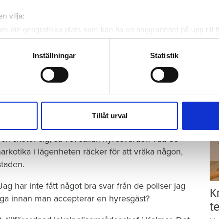
ä
mrad. Polisen har varnat för att kriminella
n vilja:
Kn
ör en hyresvärd är det inte alltid lätt att ana
mi
om din geografiska plats som kan ha en noggrannhet på upp till f
ett normalt intryck, och hade jobb.
genom att aktivt skanna den för specifika kännetecken (fingeravt
 kriminell. Det kan dessutom uppstå efterhand,
rsonliga uppgifter behandlas och ställ in dina preferenser i
deta
Inställningar
Statistik
Ti
ke när som helst från cookie-förklaringen.
har jobb och sen blir ihop med en kriminell.
r fått in problem, vad har jag för verktyg? Jag är
e för att anpassa innehållet och annonserna till användarna, tillh
vår trafik. Vi vidarebefordrar även sådana identifierare och anna
nnons- och analysföretag som vi samarbetar med. Dessa kan i sin
Tillåt urval
har tillhandahållit eller som de har samlat in när du har använt 
ch sköter sig, så vet sällan hyresvärden vad de
narkotika i lägenheten räcker för att vräka någon,
staden.
ag har inte fått något bra svar från de poliser jag
K
ga innan man accepterar en hyresgäst?
te