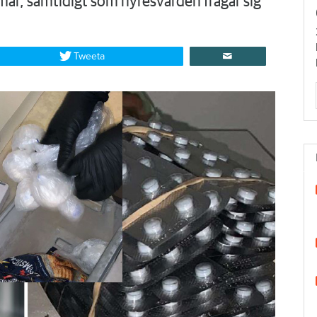
lmar, samtidigt som hyresvärden frågar sig
Tweeta