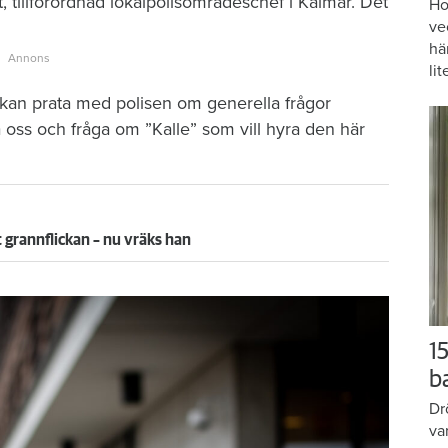
t, tillförordnad lokalpolisområdeschef i Kalmar. Det
Ho
ve
hä
lit
n kan prata med polisen om generella frågor
a oss och fråga om ”Kalle” som vill hyra den här
grannflickan – nu vräks han
15
b
Dr
va