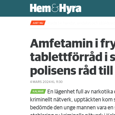
Kompisdealen blev verklighet – 40 år s
JUST NU
Amfetamin i fr
tablettförråd i
polisens råd til
4 MARS 2024
KL 11:30
En lägenhet full av narkotika
KALMAR
kriminellt nätverk, upptäckten kom
bedömde den unge mannen vara en sk