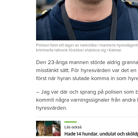
Polisen fann ett lager av narkotika i mannens hyreslägenh
kriminella nätverk försöker etablera sig i Kalmar.
Den 23-åriga mannen störde aldrig granna
misstänkt sätt. För hyresvärden var det e
först när hyran slutade komma in som hyr
– Jag var där och sprang på polisen som 
kommit några varningssignaler från andra
hyresvärden.
Läs också
Hade 14 hundar, undulat och sköl