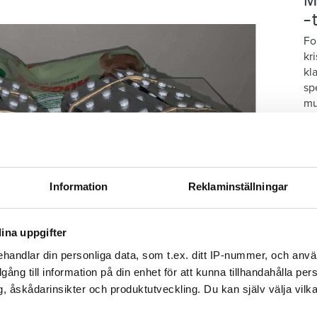
M
–
Fo
kr
kl
sp
mu
Information
Reklaminställningar
ina uppgifter
handlar din personliga data, som t.ex. ditt IP-nummer, och anv
illgång till information på din enhet för att kunna tillhandahålla pe
Foto: Polisen
, åskådarinsikter och produktutveckling. Du kan själv välja vilk
S
genhet.