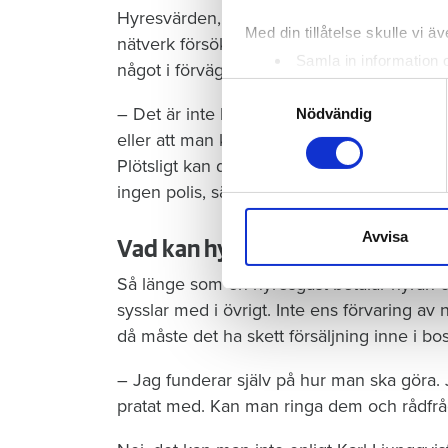
Hyresvärden, som vill vara anonym, är beky
Med din tillåtelse skulle vi äve
nätverk försöker etablera sig i Kalmar. Men f
Samla in information 
något i förväg. Den unge mannen gav både 
Identifiera din enhet 
Samtyckesval
– Det är inte lätt att veta om en person är
Ta reda på mer om hur dina pe
Nödvändig
eller dra tillbaka ditt samtyc
eller att man kanske hyr ut till någon som 
Plötsligt kan det bli problem. När du väl ha
Vi använder enhetsidentifierar
ingen polis, säger hyresvärden uppgivet.
sociala medier och analysera 
till de sociala medier och a
Avvisa
Vad kan hyresvärden göra
med annan information som du 
Så länge som en hyresgäst betalar hyran o
sysslar med i övrigt. Inte ens förvaring av 
då måste det ha skett försäljning inne i bo
– Jag funderar själv på hur man ska göra. J
pratat med. Kan man ringa dem och rådfrå