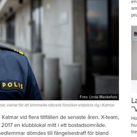
en
sm
pr
Foto: Linda Mankefors
L
ar, varnar för att kriminella nätverk försöker etablera sig i Kalmar.
”
 Kalmar vid flera tillfällen de senaste åren. X-team,
Ho
 2017 en klubblokal mitt i ett bostadsområde.
hu
tr
edlemmar dömdes till fängelsestraff för bland