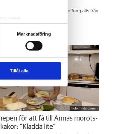
r Kristins bästa tips
epen är enkla: ”Det är ingen uppoffring alls från
n sida”, säger Kristin Rydberg.
lera meter
ryck)
ljsektionen
. Du kan ändra
Marknadsföring
ps & Råd
andahålla funktioner för
n information från din enhet
 tur kombinera informationen
Tillåt alla
deras tjänster.
Foto: Frida Ekman
nepen för att få till Annas morots-
kakor: ”Kladda lite”