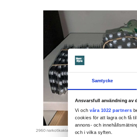
Samtycke
Ansvarsfull användning av d
Vi och
våra 1022 partners
be
cookies för att lagra och få t
annons- och innehållsmätning
2960 narkotikaklassade tabletter återfanns i mannens lä
och i vilka syften.