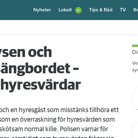
Nyheter
Lokalt
Tips & Råd
TV
R
enare: "Flera fina fördelar med att dela bostad"
Igår kl 12:00
ysen och
Di
Ve
 sängbordet –
sy
l hyresvärdar
 och en hyresgäst som misstänks tillhöra ett
 som en överraskning för hyresvärden som
ötsam normal kille. Polisen varnar för