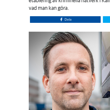
etablering av kriminella nätverk i Ka
vad man kan göra.
Dela