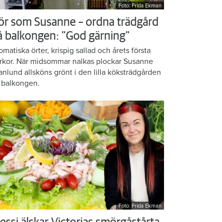
Foto: Frida Ekman
ör som Susanne – ordna trädgård
å balkongen: ”God gärning”
omatiska örter, krispig sallad och årets första
rkor. När midsommar nalkas plockar Susanne
anlund allsköns grönt i den lilla köksträdgården
 balkongen.
Foto: Frida Ekman