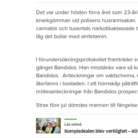
Det var under hösten förra året som 23-år
knarkgömman vid polisens husrannsakan. 
cannabis och tusentals narkotikaklassade tab
låg det bollar med amfetamin.
I förundersökningsprotokollet framträder e
gänget Bandidos. Han misstänks vara så kal
Bandidos. Anteckningar om vaktschema, m
återfanns i bostaden. I ett hörnskåp påträ
mötesanteckningar från Bandidos prospect 
Strax före jul dömdes mannen till fängelse 
Läs också
Kompisdealen blev verklighet – 40 