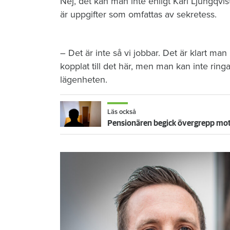
Nej, det kan man inte enligt Karl Ljungqvis
är uppgifter som omfattas av sekretess.
– Det är inte så vi jobbar. Det är klart ma
kopplat till det här, men man kan inte ring
lägenheten.
Läs också
Pensionären begick övergrepp mot 