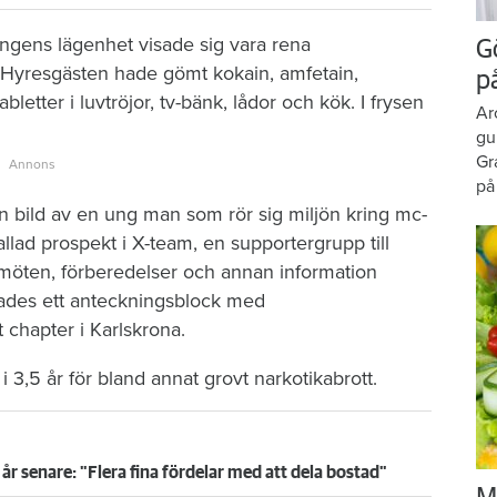
ingens lägenhet visade sig vara rena
G
Hyresgästen hade gömt kokain, amfetain,
p
letter i luvtröjor, tv-bänk, lådor och kök. I frysen
Ar
gu
Gr
på
n bild av en ung man som rör sig miljön kring mc-
lad prospekt i X-team, en supportergrupp till
öten, förberedelser och annan information
ffades ett anteckningsblock med
chapter i Karlskrona.
i 3,5 år för bland annat grovt narkotikabrott.
år senare: "Flera fina fördelar med att dela bostad"