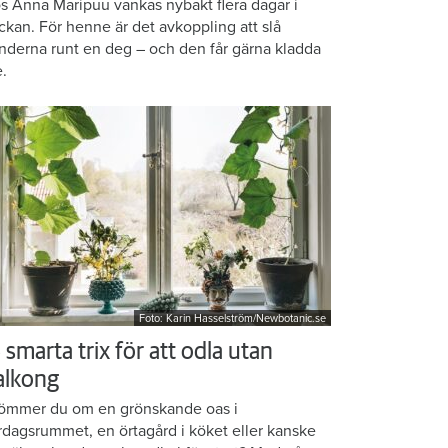
s Anna Maripuu vankas nybakt flera dagar i
ckan. För henne är det avkoppling att slå
nderna runt en deg – och den får gärna kladda
e.
Foto: Karin Hasselström/Newbotanic.se
 smarta trix för att odla utan
alkong
ömmer du om en grönskande oas i
rdagsrummet, en örtagård i köket eller kanske