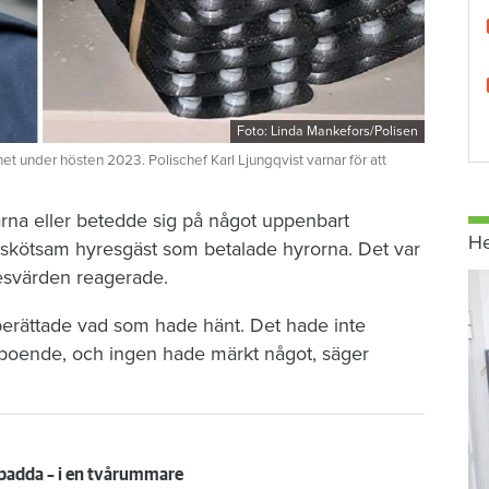
Foto: Linda Mankefors/Polisen
et under hösten 2023. Polischef Karl Ljungqvist varnar för att
rna eller betedde sig på något uppenbart
H
n skötsam hyresgäst som betalade hyrorna. Det var
esvärden reagerade.
berättade vad som hade hänt. Det hade inte
 boende, och ingen hade märkt något, säger
dpadda – i en tvårummare