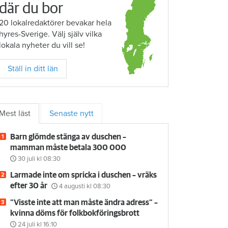
där du bor
20 lokalredaktörer bevakar hela
hyres-Sverige. Välj själv vilka
lokala nyheter du vill se!
Ställ in ditt län
Mest läst
Senaste nytt
Barn glömde stänga av duschen –
mamman måste betala 300 000
30 juli
kl 08:30
Larmade inte om spricka i duschen – vräks
efter 30 år
4 augusti
kl 08:30
”Visste inte att man måste ändra adress” –
kvinna döms för folkbokföringsbrott
24 juli
kl 16:10