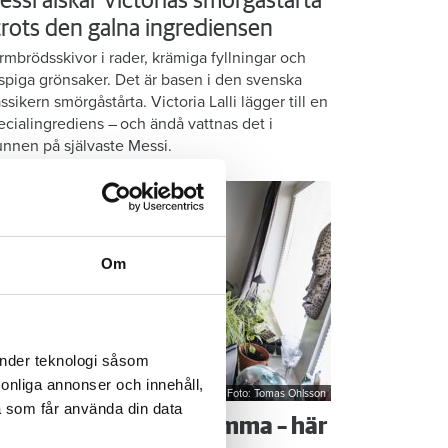
essi älskar Victorias smörgåstårta
 trots den galna ingrediensen
rmbrödsskivor i rader, krämiga fyllningar och
ispiga grönsaker. Det är basen i den svenska
assikern smörgåstårta. Victoria Lalli lägger till en
ecialingrediens – och ändå vattnas det i
nnen på självaste Messi.
Om
änder teknologi såsom
rsonliga annonser och innehåll,
Foto: Tomas Ohlsson
a som får använda din data
å sparar du vatten hemma – här