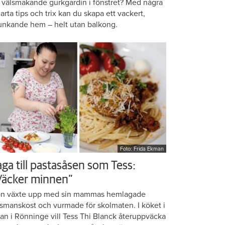
 välsmakande gurkgardin i fönstret? Med några
arta tips och trix kan du skapa ett vackert,
unkande hem – helt utan balkong.
Foto: Frida Ekman
aga till pastasåsen som Tess:
Väcker minnen”
n växte upp med sin mammas hemlagade
smanskost och vurmade för skolmaten. I köket i
ean i Rönninge vill Tess Thi Blanck återuppväcka