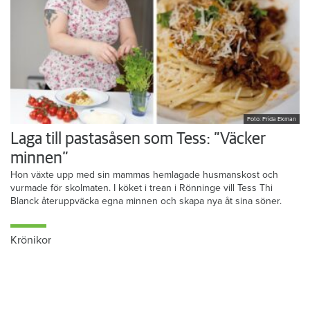
Foto: Frida Ekman
Laga till pastasåsen som Tess: ”Väcker
minnen”
Hon växte upp med sin mammas hemlagade husmanskost och
vurmade för skolmaten. I köket i trean i Rönninge vill Tess Thi
Blanck återuppväcka egna minnen och skapa nya åt sina söner.
Krönikor