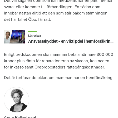
Det vill säga en dom som kan meddelas när en part inte har
svarat eller kommer till förhandlingen. En sådan dom
innebär nästan alltid att den som står bakom stämningen, i
det här fallet Öbo, får rätt.
Läs också
Ansvarsskyddet – en viktig del i hemförsäkringen
Enligt tredskodomen ska mamman betala närmare 300 000
kronor plus ränta för reparationerna av skadan, kostnaden
för inkasso samt Örebrobostäders rättegångskostnader.
Det är fortfarande oklart om mamman har en hemförsäkring.
Anna Rytterbrant