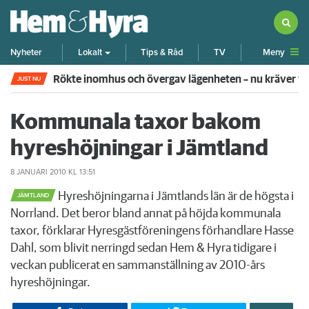
Meny
Nyheter
Lokalt
Tips & Råd
TV
Rökte inomhus och övergav lägenheten – nu kräver 
JUST NU
Kommunala taxor bakom
hyreshöjningar i Jämtland
8 JANUARI 2010
KL 13:51
Hyreshöjningarna i Jämtlands län är de högsta i
JÄMTLAND
Norrland. Det beror bland annat på höjda kommunala
taxor, förklarar Hyresgästföreningens förhandlare Hasse
Dahl, som blivit nerringd sedan Hem & Hyra tidigare i
veckan publicerat en sammanställning av 2010-års
hyreshöjningar.