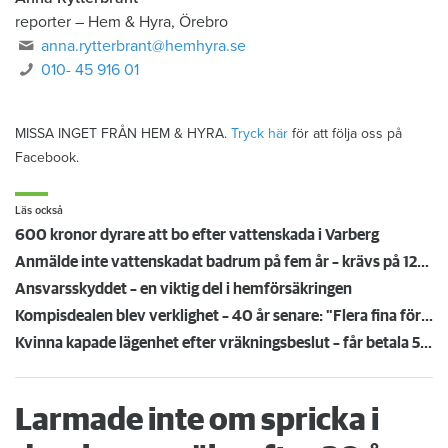
reporter
–
Hem & Hyra, Örebro
anna.rytterbrant@hemhyra.se
010- 45 916 01
MISSA INGET FRÅN HEM & HYRA.
Tryck här
för att följa oss på
Facebook.
Läs också
600 kronor dyrare att bo efter vattenskada i Varberg
Anmälde inte vattenskadat badrum på fem år – krävs på 125 000 kronor
Ansvarsskyddet – en viktig del i hemförsäkringen
Kompisdealen blev verklighet – 40 år senare: "Flera fina fördelar med att dela bostad"
Kvinna kapade lägenhet efter vräkningsbeslut – får betala 50 000
Larmade inte om spricka i