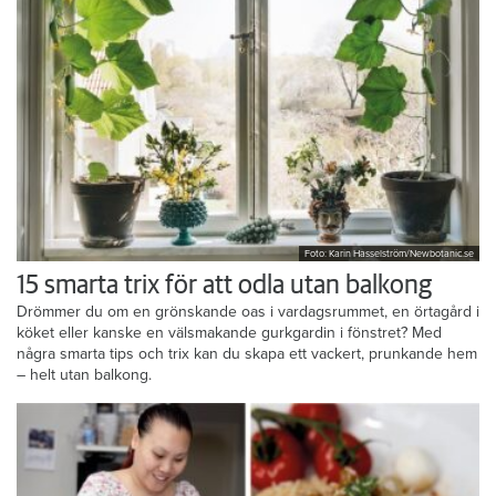
Foto: Karin Hasselström/Newbotanic.se
15 smarta trix för att odla utan balkong
Drömmer du om en grönskande oas i vardagsrummet, en örtagård i
köket eller kanske en välsmakande gurkgardin i fönstret? Med
några smarta tips och trix kan du skapa ett vackert, prunkande hem
– helt utan balkong.