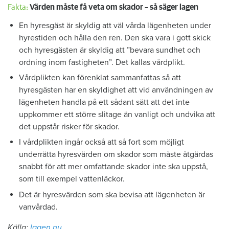
Fakta:
Värden måste få veta om skador – så säger lagen
En hyresgäst är skyldig att väl vårda lägenheten under
hyrestiden och hålla den ren. Den ska vara i gott skick
och hyresgästen är skyldig att ”bevara sundhet och
ordning inom fastigheten”. Det kallas vårdplikt.
Vårdplikten kan förenklat sammanfattas så att
hyresgästen har en skyldighet att vid användningen av
lägenheten handla på ett sådant sätt att det inte
uppkommer ett större slitage än vanligt och undvika att
det uppstår risker för skador.
I vårdplikten ingår också att så fort som möjligt
underrätta hyresvärden om skador som måste åtgärdas
snabbt för att mer omfattande skador inte ska uppstå,
som till exempel vattenläckor.
Det är hyresvärden som ska bevisa att lägenheten är
vanvårdad.
Källa:
lagen.nu