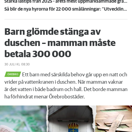
Starka lästips från 2025 - årets mest uppmärksammade granskningar
Så blir de nya hyrorna för 22 000 smålänningar: ”Utvecklingen går åt rätt håll”
Barn glömde stänga av
duschen – mamman måste
betala 300 000
30 JULI
KL 08:30
Ett barn med särskilda behov går upp en natt och
ÖREBRO
vrider på vattenkranen i duschen. När mamman vaknar
är det vatten i både badrum och hall. Det borde mamman
ha förhindrat menar Örebrobostäder.