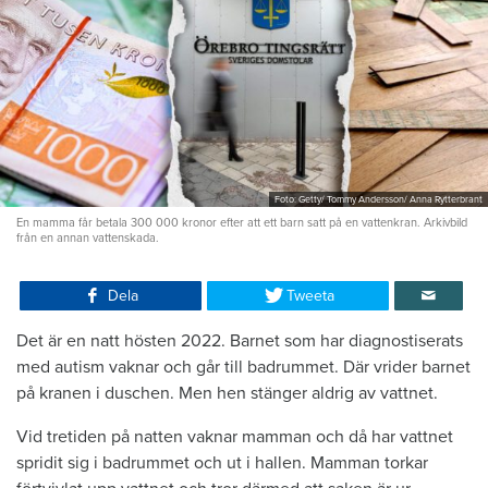
Foto: Getty/ Tommy Andersson/ Anna Rytterbrant
En mamma får betala 300 000 kronor efter att ett barn satt på en vattenkran. Arkivbild
från en annan vattenskada.
Dela
Tweeta
Det är en natt hösten 2022. Barnet som har diagnostiserats
med autism vaknar och går till badrummet. Där vrider barnet
på kranen i duschen. Men hen stänger aldrig av vattnet.
Vid tretiden på natten vaknar mamman och då har vattnet
spridit sig i badrummet och ut i hallen. Mamman torkar