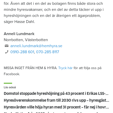
för. Även att det i en del av bolagen finns både stora och
mindre hyresvakanser, och en del av detta täcker vi upp i
hyreshöjningen och en del är återigen ett ägarproblem,
säger Hasse Dahl.
Anneli Lundmark
Norrbotten, Västerbotten
anneli.lundmark@hemhyra.se
0910-288 601
,
070-285 8117
MISSA INGET FRÅN HEM & HYRA.
Tryck här
för att följa oss på
Facebook.
Läs också
Domstol stoppade hyreshöjning på 43 procent i Erikas LSS-lägenhet – mamma Lena: ”Äntligen!”
Hyresöverenskommelse fram till 2030 rivs upp – hyresgäster känner sig svikna: "Jag går redan på knäna"
Hyresvärden ville höja hyran med 31 procent – får nej i hovrätten