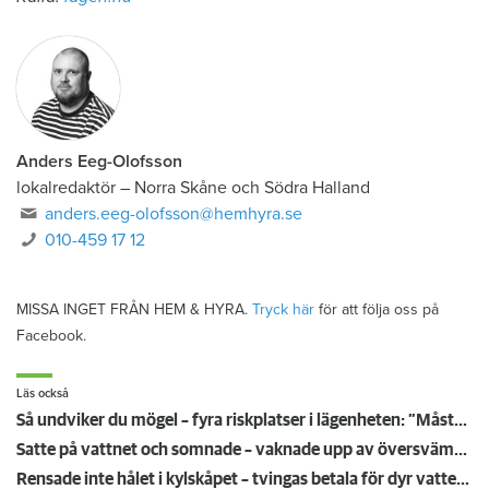
Anders Eeg-Olofsson
lokalredaktör
–
Norra Skåne och Södra Halland
anders.eeg-olofsson@hemhyra.se
010-459 17 12
MISSA INGET FRÅN HEM & HYRA.
Tryck här
för att följa oss på
Facebook.
Läs också
Så undviker du mögel – fyra riskplatser i lägenheten: ”Måste städa bort”
Satte på vattnet och somnade – vaknade upp av översvämning hos grannen
Rensade inte hålet i kylskåpet – tvingas betala för dyr vattenskada