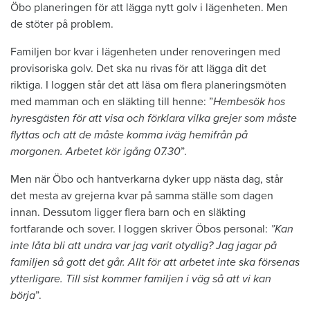
Öbo planeringen för att lägga nytt golv i lägenheten. Men
de stöter på problem.
Familjen bor kvar i lägenheten under renoveringen med
provisoriska golv. Det ska nu rivas för att lägga dit det
riktiga. I loggen står det att läsa om flera planeringsmöten
med mamman och en släkting till henne: ”
Hembesök hos
hyresgästen för att visa och förklara vilka grejer som måste
flyttas och att de måste komma iväg hemifrån på
morgonen. Arbetet kör igång 07.30
”.
Men när Öbo och hantverkarna dyker upp nästa dag, står
det mesta av grejerna kvar på samma ställe som dagen
innan. Dessutom ligger flera barn och en släkting
fortfarande och sover. I loggen skriver Öbos personal:
”Kan
inte låta bli att undra var jag varit otydlig? Jag jagar på
familjen så gott det går. Allt för att arbetet inte ska försenas
ytterligare. Till sist kommer familjen i väg så att vi kan
börja
”.