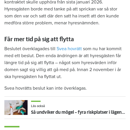
kontraktet skulle upphöra från sista januari 2026.
Hyresgästen borde med tanke på att sprickan var så stor
som den var och satt där den satt ha insett att den kunde
medföra större problem, menar hyresnämnden.
Får mer tid på sig att flytta
Beslutet överklagades till
Svea hovrätt
som nu har kommit
med ett beslut. Den enda ändringen är att hyresgästen får
längre tid på sig att flytta – något som hyresvärden inför
domen sagt sig villig att gå med på. Innan 2 november i år
ska hyresgästen ha flyttat ut.
Svea hovrätts beslut kan inte överklagas.
Läs också
Så undviker du mögel – fyra riskplatser i lägenheten: ”Måste städa bort”