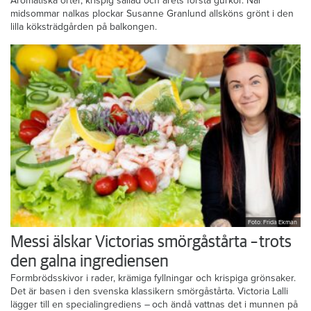
Aromatiska örter, krispig sallad och årets första gurkor. När
midsommar nalkas plockar Susanne Granlund allsköns grönt i den
lilla köksträdgården på balkongen.
Foto: Frida Ekman
Messi älskar Victorias smörgåstårta – trots
den galna ingrediensen
Formbrödsskivor i rader, krämiga fyllningar och krispiga grönsaker.
Det är basen i den svenska klassikern smörgåstårta. Victoria Lalli
lägger till en specialingrediens – och ändå vattnas det i munnen på