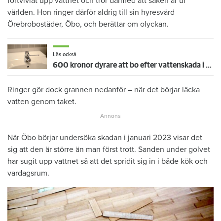
förtvivlat upp vattnet och tror därmed att saken är ur
världen. Hon ringer därför aldrig till sin hyresvärd
Örebrobostäder, Öbo, och berättar om olyckan.
Läs också
600 kronor dyrare att bo efter vattenskada i Varberg
Ringer gör dock grannen nedanför – när det börjar läcka
vatten genom taket.
När Öbo börjar undersöka skadan i januari 2023 visar det
sig att den är större än man först trott. Sanden under golvet
har sugit upp vattnet så att det spridit sig in i både kök och
vardagsrum.