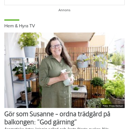
Hem & Hyra TV
Foto: Frida Ekman
Gör som Susanne – ordna trädgård på
balkongen: ”God gärning”