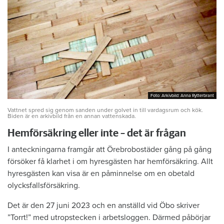
Foto: Arkivbild: Anna Rytterbrant
Foto: Arkivbild: Anna Rytterbrant
Vattnet spred sig genom sanden under golvet in till vardagsrum och kök.
Biden är en arkivbild från en annan vattenskada.
Hemförsäkring eller inte – det är frågan
I anteckningarna framgår att Örebrobostäder gång på gång
försöker få klarhet i om hyresgästen har hemförsäkring. Allt
hyresgästen kan visa är en påminnelse om en obetald
olycksfallsförsäkring.
Det är den 27 juni 2023 och en anställd vid Öbo skriver
”Torrt!” med utropstecken i arbetsloggen. Därmed påbörjar