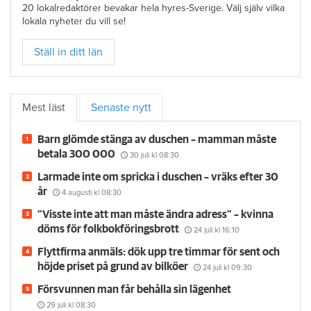
20 lokalredaktörer bevakar hela hyres-Sverige. Välj själv vilka
lokala nyheter du vill se!
Ställ in ditt län
Mest läst
Senaste nytt
Barn glömde stänga av duschen – mamman måste
betala 300 000
30 juli
kl 08:30
Larmade inte om spricka i duschen – vräks efter 30
år
4 augusti
kl 08:30
”Visste inte att man måste ändra adress” – kvinna
döms för folkbokföringsbrott
24 juli
kl 16:10
Flyttfirma anmäls: dök upp tre timmar för sent och
höjde priset på grund av bilköer
24 juli
kl 09:30
Försvunnen man får behålla sin lägenhet
29 juli
kl 08:30