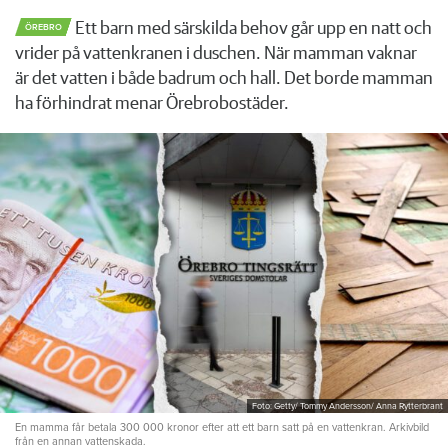
Ett barn med särskilda behov går upp en natt och
ÖREBRO
vrider på vattenkranen i duschen. När mamman vaknar
är det vatten i både badrum och hall. Det borde mamman
ha förhindrat menar Örebrobostäder.
Foto: Getty/ Tommy Andersson/ Anna Rytterbrant
En mamma får betala 300 000 kronor efter att ett barn satt på en vattenkran. Arkivbild
från en annan vattenskada.