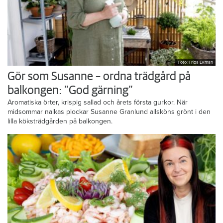
Foto: Frida Ekman
Gör som Susanne – ordna trädgård på
balkongen: ”God gärning”
Aromatiska örter, krispig sallad och årets första gurkor. När
midsommar nalkas plockar Susanne Granlund allsköns grönt i den
lilla köksträdgården på balkongen.