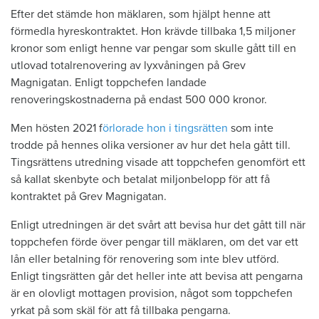
Efter det stämde hon mäklaren, som hjälpt henne att
förmedla hyreskontraktet. Hon krävde tillbaka 1,5 miljoner
kronor som enligt henne var pengar som skulle gått till en
utlovad totalrenovering av lyxvåningen på Grev
Magnigatan. Enligt toppchefen landade
renoveringskostnaderna på endast 500 000 kronor.
Men hösten 2021 f
örlorade hon i tingsrätten
som inte
trodde på hennes olika versioner av hur det hela gått till.
Tingsrättens utredning visade att toppchefen genomfört ett
så kallat skenbyte och betalat miljonbelopp för att få
kontraktet på Grev Magnigatan.
Enligt utredningen är det svårt att bevisa hur det gått till när
toppchefen förde över pengar till mäklaren, om det var ett
lån eller betalning för renovering som inte blev utförd.
Enligt tingsrätten går det heller inte att bevisa att pengarna
är en olovligt mottagen provision, något som toppchefen
yrkat på som skäl för att få tillbaka pengarna.