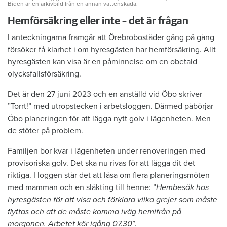
Biden är en arkivbild från en annan vattenskada.
Hemförsäkring eller inte – det är frågan
I anteckningarna framgår att Örebrobostäder gång på gång
försöker få klarhet i om hyresgästen har hemförsäkring. Allt
hyresgästen kan visa är en påminnelse om en obetald
olycksfallsförsäkring.
Det är den 27 juni 2023 och en anställd vid Öbo skriver
”Torrt!” med utropstecken i arbetsloggen. Därmed påbörjar
Öbo planeringen för att lägga nytt golv i lägenheten. Men
de stöter på problem.
Familjen bor kvar i lägenheten under renoveringen med
provisoriska golv. Det ska nu rivas för att lägga dit det
riktiga. I loggen står det att läsa om flera planeringsmöten
med mamman och en släkting till henne: ”
Hembesök hos
hyresgästen för att visa och förklara vilka grejer som måste
flyttas och att de måste komma iväg hemifrån på
morgonen. Arbetet kör igång 07.30
”.