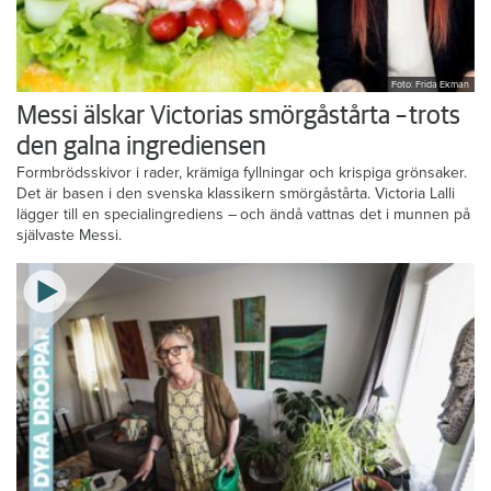
Foto: Frida Ekman
Messi älskar Victorias smörgåstårta – trots
den galna ingrediensen
Formbrödsskivor i rader, krämiga fyllningar och krispiga grönsaker.
Det är basen i den svenska klassikern smörgåstårta. Victoria Lalli
lägger till en specialingrediens – och ändå vattnas det i munnen på
självaste Messi.