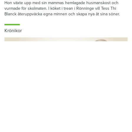
Hon växte upp med sin mammas hemlagade husmanskost och
vurmade för skolmaten. I köket i trean i Rönninge vill Tess Thi
Blanck återuppväcka egna minnen och skapa nya åt sina söner.
Krönikor
Du läser:
Omtalade toppchefen förlorade i hovrätten – åker på 200 000 för rättsliga kostnader
Hem & Hyras chefredaktör: Skiljemännen
tjänar stora pengar – och du betalar för