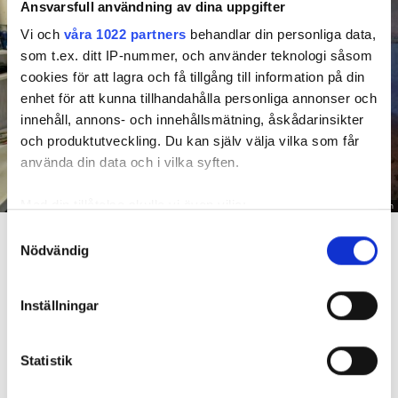
Ansvarsfull användning av dina uppgifter
Vi och
våra 1022 partners
behandlar din personliga data,
som t.ex. ditt IP-nummer, och använder teknologi såsom
cookies för att lagra och få tillgång till information på din
enhet för att kunna tillhandahålla personliga annonser och
innehåll, annons- och innehållsmätning, åskådarinsikter
och produktutveckling. Du kan själv välja vilka som får
använda din data och i vilka syften.
Med din tillåtelse skulle vi även vilja:
Foto: Hyresnämnden
En inspektion visade att vatten under en längre tid läckt in genom sprickor i väggen (de
Samla in information om din geografiska plats
Samtyckesval
röda markeringarna) och orsakat rötskador i syllen.
Nödvändig
som kan ha en noggrannhet på upp till flera meter
Identifiera din enhet genom att aktivt skanna den
Dela
Tweeta
för specifika kännetecken (fingeravtryck)
Inställningar
Ta reda på mer om hur dina personliga uppgifter
Hyresgästen har bott i lägenheten i skånska Båstad sedan
behandlas och ställ in dina preferenser i
detaljsektionen
.
1995 men måste nu flytta sedan hans kontrakt prövats både
Statistik
Du kan ändra eller dra tillbaka ditt samtycke när som
i hyresnämnden och i hovrätten.
helst från cookie-förklaringen.