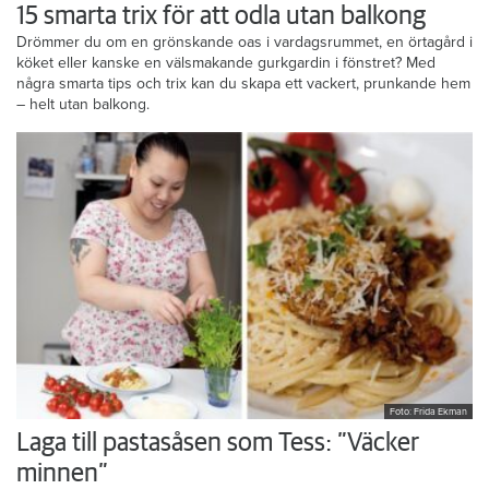
15 smarta trix för att odla utan balkong
Drömmer du om en grönskande oas i vardagsrummet, en örtagård i
köket eller kanske en välsmakande gurkgardin i fönstret? Med
några smarta tips och trix kan du skapa ett vackert, prunkande hem
– helt utan balkong.
Foto: Frida Ekman
Laga till pastasåsen som Tess: ”Väcker
minnen”