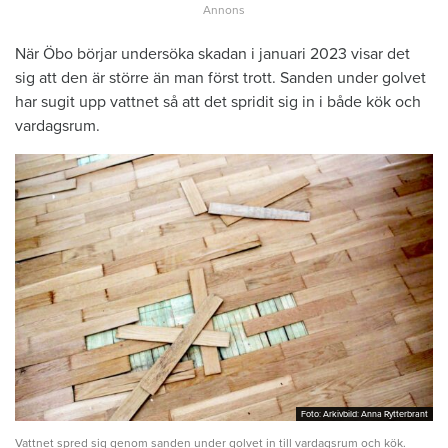
När Öbo börjar undersöka skadan i januari 2023 visar det
sig att den är större än man först trott. Sanden under golvet
har sugit upp vattnet så att det spridit sig in i både kök och
vardagsrum.
Foto: Arkivbild: Anna Rytterbrant
Foto: Arkivbild: Anna Rytterbrant
Vattnet spred sig genom sanden under golvet in till vardagsrum och kök.