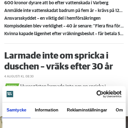
600 kronor dyrare att bo efter vattenskada i Varberg
Anmälde inte vattenskadat badrum på fem år – krävs på 125 000 kronor
Ansvarsskyddet – en viktig del i hemförsäkringen
Kompisdealen blev verklighet – 40 år senare: "Flera fina fördelar med att dela bostad"
Kvinna kapade lägenhet efter vräkningsbeslut – får betala 50 000
Larmade inte om spricka i
duschen – vräks efter 30 år
4 AUGUSTI
KL 08:30
Hyresgästen larmade inte om en spricka i
BÅSTAD
duschen som medförde en omfattande vattenskada. Nu
måste han lämna lägenheten efter drygt 30 år men får
längre tid på sig att flytta efter att domen överklagats.
Samtycke
Information
Reklaminställningar
Om