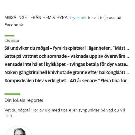
MISSA INGET FRÅN HEM & HYRA.
Tryck här
för att följa oss på
Facebook.
Läs också
Så undviker du mögel – fyra riskplatser i lägenheten: ”Måste städa bort”
Satte på vattnet och somnade – vaknade upp av översvämning hos grannen
Rensade inte hålet i kylskåpet – tvingas betala för dyr vattenskada
Naken gängkriminell knivhotade granne efter balkongklättring
Kompisdealen blev verklighet – 40 år senare: "Flera fina fördelar med att dela bostad"
Din lokala reporter
Vet du något? Hör av dig med tips eller synpunkter på vad du vill
läsa.