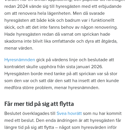
redan 2024 vände sig till hyresgästen med ett erbjudande
om att renovera hela lägenheten. Men då svarade
hyresgästen att både kök och badrum var i funktionellt
skick, och att det inte fanns behov av någon renovering.
Hade hyresgästen redan då varnat om sprickan hade
skadorna inte blivit lika omfattande och dyra att åtgärda,
menar värden.
Hyresnämnden
gick på värdens linje och beslutade att
kontraktet skulle upphöra från sista januari 2026.
Hyresgästen borde med tanke på att sprickan var så stor
som den var och satt där den satt ha insett att den kunde
medföra större problem, menar hyresnämnden.
Får mer tid på sig att flytta
Beslutet överklagades till
Svea hovrätt
som nu har kommit
med ett beslut. Den enda ändringen är att hyresgästen får
längre tid på sig att flytta – något som hyresvärden inför