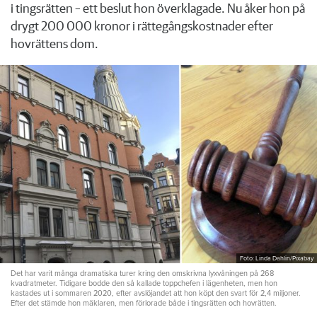
i tingsrätten – ett beslut hon överklagade. Nu åker hon på
drygt 200 000 kronor i rättegångskostnader efter
hovrättens dom.
Foto: Linda Dahlin/Pixabay
Det har varit många dramatiska turer kring den omskrivna lyxvåningen på 268
kvadratmeter. Tidigare bodde den så kallade toppchefen i lägenheten, men hon
kastades ut i sommaren 2020, efter avslöjandet att hon köpt den svart för 2,4 miljoner.
Efter det stämde hon mäklaren, men förlorade både i tingsrätten och hovrätten.