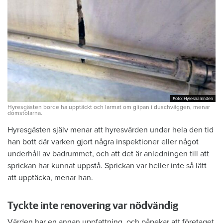
Foto: Hyresnämnden
Foto: Hyresnämnden
Hyresgästen borde ha upptäckt och larmat om glipan i duschväggen, menar
domstolarna.
Hyresgästen själv menar att hyresvärden under hela den tid
han bott där varken gjort några inspektioner eller något
underhåll av badrummet, och att det är anledningen till att
sprickan har kunnat uppstå. Sprickan var heller inte så lätt
att upptäcka, menar han.
Tyckte inte renovering var nödvändig
Värden har en annan uppfattning, och påpekar att företaget