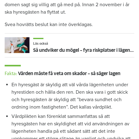
domen sagt sig villig att gå med på. Innan 2 november i år
ska hyresgästen ha flyttat ut.
Svea hovrätts beslut kan inte överklagas.
Läs också
Så undviker du mögel – fyra riskplatser i lägenheten: ”Måste städa bort”
Fakta:
Värden måste få veta om skador – så säger lagen
En hyresgäst är skyldig att väl vårda lägenheten under
hyrestiden och hålla den ren. Den ska vara i gott skick
och hyresgästen är skyldig att ”bevara sundhet och
ordning inom fastigheten”. Det kallas vårdplikt.
Vårdplikten kan förenklat sammanfattas så att
hyresgästen har en skyldighet att vid användningen av
lägenheten handla på ett sådant sätt att det inte
uppkommer ett större slitage än vanligt och undvika att