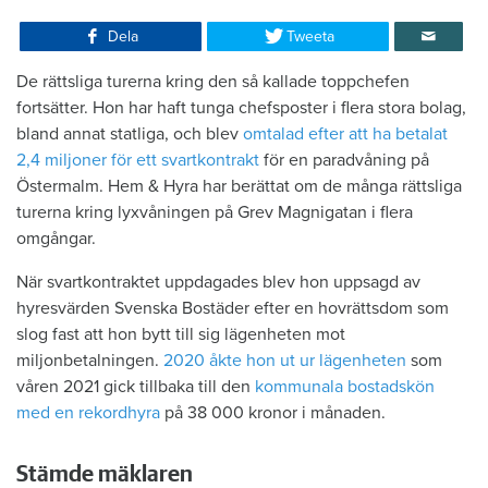
Dela
Tweeta
De rättsliga turerna kring den så kallade toppchefen
fortsätter. Hon har haft tunga chefsposter i flera stora bolag,
bland annat statliga, och blev
omtalad efter att ha betalat
2,4 miljoner för ett svartkontrakt
för en paradvåning på
Östermalm. Hem & Hyra har berättat om de många rättsliga
turerna kring lyxvåningen på Grev Magnigatan i flera
omgångar.
När svartkontraktet uppdagades blev hon uppsagd av
hyresvärden Svenska Bostäder efter en hovrättsdom som
slog fast att hon bytt till sig lägenheten mot
miljonbetalningen.
2020 åkte hon ut ur lägenheten
som
våren 2021 gick tillbaka till den
kommunala bostadskön
med en rekordhyra
på 38 000 kronor i månaden.
Stämde mäklaren