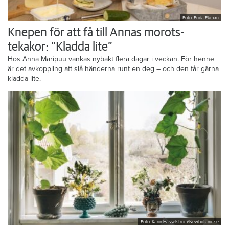
Foto: Frida Ekman
Knepen för att få till Annas morots-
tekakor: ”Kladda lite”
Hos Anna Maripuu vankas nybakt flera dagar i veckan. För henne
är det avkoppling att slå händerna runt en deg – och den får gärna
kladda lite.
Foto: Karin Hasselström/Newbotanic.se