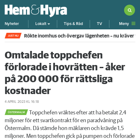
Meny
Nyheter
Lokalt
Tips & Råd
TV
Rökte inomhus och övergav lägenheten – nu kräver 
JUST NU
Omtalade toppchefen
förlorade i hovrätten – åker
på 200 000 för rättsliga
kostnader
4 APRIL 2023
KL 16:18
Toppchefen vräktes efter att ha betalat 2,4
ÖSTERMALM
miljoner för ett svartkontrakt för en paradvåning på
Östermalm. Då stämde hon mäklaren och krävde 1,5
miljoner. Men toppchefen gick på pumpen och förlorade