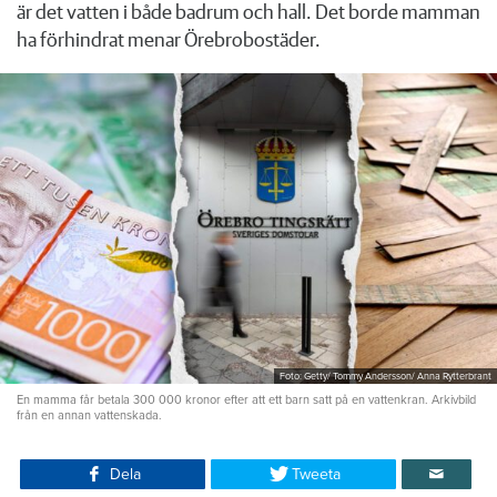
är det vatten i både badrum och hall. Det borde mamman
ha förhindrat menar Örebrobostäder.
Foto: Getty/ Tommy Andersson/ Anna Rytterbrant
En mamma får betala 300 000 kronor efter att ett barn satt på en vattenkran. Arkivbild
från en annan vattenskada.
Dela
Tweeta