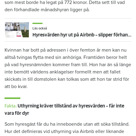
som mest borde ha legat på 772 kronor. Detta sett till vad
den förhandlade månadshyran ligger på.
Läs också
Hyresvärden hyr ut på Airbnb – slipper förhandla hyrorna med Hyresgästföreningen
Kvinnan har bott på adressen i över femton år men kan nu
alltså tvingas flytta med sin anhöriga. Framtiden beror helt
på vad hyresnämnden kommer fram till. Hon har än så länge
inte bemött världens anklagelser formellt men att fallet
skickats in till domstolen kan tolkas som att hon tar strid för
att bo kvar.
Fakta:
Uthyrning kräver tillstånd av hyresvärden – får inte
vara för dyr
Som hyresgäst får du ha inneboende utan att söka tillstånd.
Hur det definieras vid uthyrning via Airbnb eller liknande