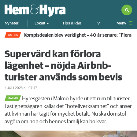
Meny
Nyheter
Lokalt
Tips & Råd
TV
Kompisdealen blev verklighet – 40 år senare: "Flera f
JUST NU
Supervärd kan förlora
lägenhet – nöjda Airbnb-
turister används som bevis
4 JULI 2023
KL 07:47
Hyresgästen i Malmö hyrde ut ett rum till turister.
MALMÖ
Fastighetsägaren kallar det ”hotellverksamhet” och anser
att kvinnan har tagit för mycket betalt. Nu ska domstol
avgöra om hon och hennes familj kan bo kvar.