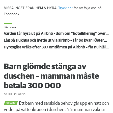
MISSA INGET FRÅN HEM & HYRA.
Tryck här
för att följa oss på
Facebook.
Läs också
Värden får hyra ut på Airbnb - dom om ”hotellifiering” överklagas
Låg på sjukhus och hyrde ut via airbnb – får bo kvar i Östermalmslägenhet
Hyresgäst vräks efter 397 omdömen på Airbnb – får nu hjälp av tidigare toppjurist
Barn glömde stänga av
duschen – mamman måste
betala 300 000
30 JULI
KL 08:30
Ett barn med särskilda behov går upp en natt och
ÖREBRO
vrider på vattenkranen i duschen. När mamman vaknar