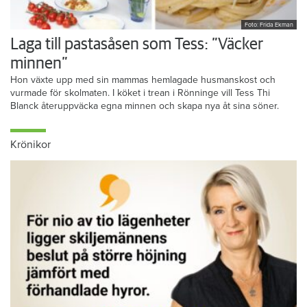
Foto: Frida Ekman
Laga till pastasåsen som Tess: ”Väcker
minnen”
Hon växte upp med sin mammas hemlagade husmanskost och
vurmade för skolmaten. I köket i trean i Rönninge vill Tess Thi
Blanck återuppväcka egna minnen och skapa nya åt sina söner.
Krönikor