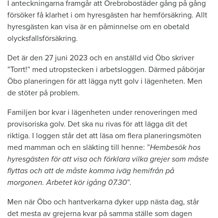
I anteckningarna framgår att Örebrobostäder gång på gång
försöker få klarhet i om hyresgästen har hemförsäkring. Allt
hyresgästen kan visa är en påminnelse om en obetald
olycksfallsförsäkring.
Det är den 27 juni 2023 och en anställd vid Öbo skriver
”Torrt!” med utropstecken i arbetsloggen. Därmed påbörjar
Öbo planeringen för att lägga nytt golv i lägenheten. Men
de stöter på problem.
Familjen bor kvar i lägenheten under renoveringen med
provisoriska golv. Det ska nu rivas för att lägga dit det
riktiga. I loggen står det att läsa om flera planeringsmöten
med mamman och en släkting till henne: ”
Hembesök hos
hyresgästen för att visa och förklara vilka grejer som måste
flyttas och att de måste komma iväg hemifrån på
morgonen. Arbetet kör igång 07.30
”.
Men när Öbo och hantverkarna dyker upp nästa dag, står
det mesta av grejerna kvar på samma ställe som dagen