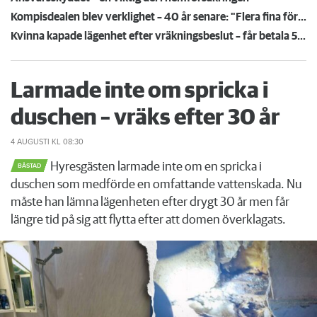
Kompisdealen blev verklighet – 40 år senare: "Flera fina fördelar med att dela bostad"
Kvinna kapade lägenhet efter vräkningsbeslut – får betala 50 000
Larmade inte om spricka i
duschen – vräks efter 30 år
4 AUGUSTI
KL 08:30
Hyresgästen larmade inte om en spricka i
BÅSTAD
duschen som medförde en omfattande vattenskada. Nu
måste han lämna lägenheten efter drygt 30 år men får
längre tid på sig att flytta efter att domen överklagats.