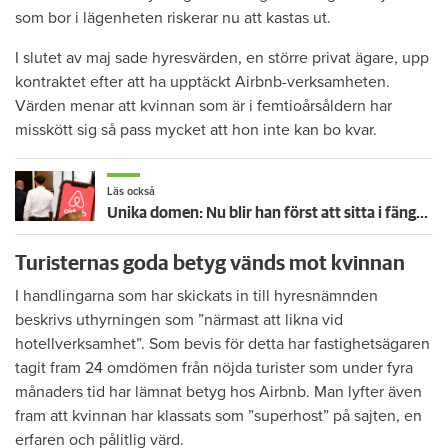
som bor i lägenheten riskerar nu att kastas ut.
I slutet av maj sade hyresvärden, en större privat ägare, upp
kontraktet efter att ha upptäckt Airbnb-verksamheten.
Värden menar att kvinnan som är i femtioårsåldern har
misskött sig så pass mycket att hon inte kan bo kvar.
Läs också
Unika domen: Nu blir han först att sitta i fängelse för svartuthyrning
Turisternas goda betyg vänds mot kvinnan
I handlingarna som har skickats in till hyresnämnden
beskrivs uthyrningen som ”närmast att likna vid
hotellverksamhet”. Som bevis för detta har fastighetsägaren
tagit fram 24 omdömen från nöjda turister som under fyra
månaders tid har lämnat betyg hos Airbnb. Man lyfter även
fram att kvinnan har klassats som ”superhost” på sajten, en
erfaren och pålitlig värd.