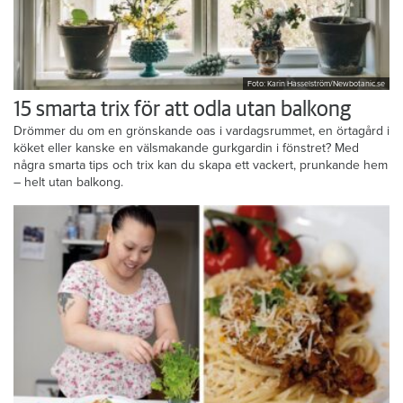
Foto: Karin Hasselström/Newbotanic.se
15 smarta trix för att odla utan balkong
Drömmer du om en grönskande oas i vardagsrummet, en örtagård i
köket eller kanske en välsmakande gurkgardin i fönstret? Med
några smarta tips och trix kan du skapa ett vackert, prunkande hem
– helt utan balkong.