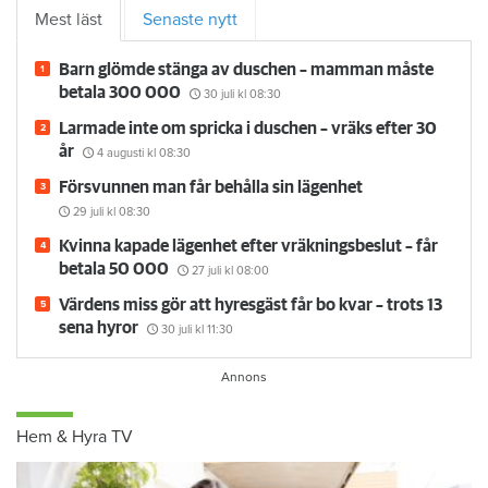
Mest läst
Senaste nytt
Barn glömde stänga av duschen – mamman måste
betala 300 000
30 juli
kl 08:30
Larmade inte om spricka i duschen – vräks efter 30
år
4 augusti
kl 08:30
Försvunnen man får behålla sin lägenhet
29 juli
kl 08:30
Kvinna kapade lägenhet efter vräkningsbeslut – får
betala 50 000
27 juli
kl 08:00
Värdens miss gör att hyresgäst får bo kvar – trots 13
sena hyror
30 juli
kl 11:30
Hem & Hyra TV