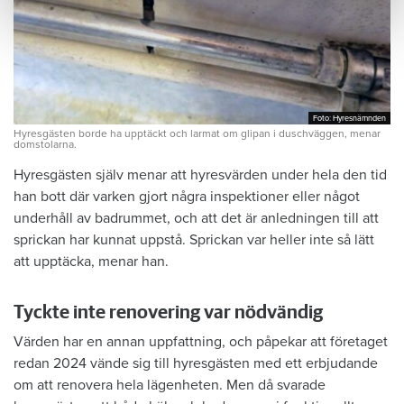
Foto: Hyresnämnden
Foto: Hyresnämnden
Hyresgästen borde ha upptäckt och larmat om glipan i duschväggen, menar
domstolarna.
Hyresgästen själv menar att hyresvärden under hela den tid
han bott där varken gjort några inspektioner eller något
underhåll av badrummet, och att det är anledningen till att
sprickan har kunnat uppstå. Sprickan var heller inte så lätt
att upptäcka, menar han.
Tyckte inte renovering var nödvändig
Värden har en annan uppfattning, och påpekar att företaget
redan 2024 vände sig till hyresgästen med ett erbjudande
om att renovera hela lägenheten. Men då svarade