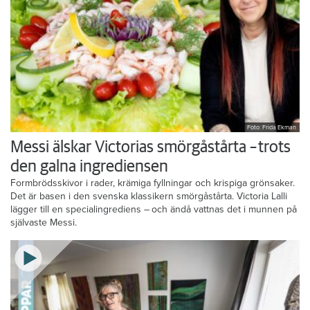
Foto: Frida Ekman
Messi älskar Victorias smörgåstårta – trots
den galna ingrediensen
Formbrödsskivor i rader, krämiga fyllningar och krispiga grönsaker.
Det är basen i den svenska klassikern smörgåstårta. Victoria Lalli
lägger till en specialingrediens – och ändå vattnas det i munnen på
självaste Messi.