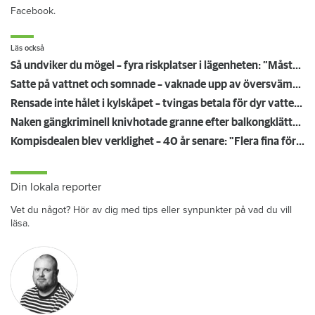
Facebook.
Läs också
Så undviker du mögel – fyra riskplatser i lägenheten: ”Måste städa bort”
Satte på vattnet och somnade – vaknade upp av översvämning hos grannen
Rensade inte hålet i kylskåpet – tvingas betala för dyr vattenskada
Naken gängkriminell knivhotade granne efter balkongklättring
Kompisdealen blev verklighet – 40 år senare: "Flera fina fördelar med att dela bostad"
Din lokala reporter
Vet du något? Hör av dig med tips eller synpunkter på vad du vill
läsa.