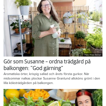
Foto: Frida Ekman
Gör som Susanne – ordna trädgård på
balkongen: ”God gärning”
Aromatiska örter, krispig sallad och årets första gurkor. När
midsommar nalkas plockar Susanne Granlund allsköns grönt i den
lilla köksträdgården på balkongen.