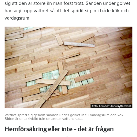
sig att den är större än man först trott. Sanden under golvet
har sugit upp vattnet så att det spridit sig in i både kök och
vardagsrum.
Foto: Arkivbild: Anna Rytterbrant
Foto: Arkivbild: Anna Rytterbrant
Vattnet spred sig genom sanden under golvet in till vardagsrum och kök.
Biden är en arkivbild från en annan vattenskada.
Hemförsäkring eller inte – det är frågan