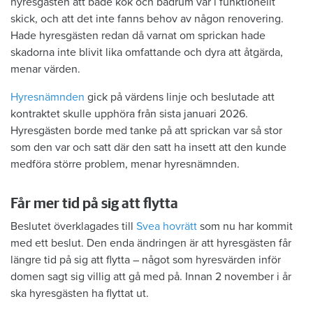
hyresgästen att både kök och badrum var i funktionellt
skick, och att det inte fanns behov av någon renovering.
Hade hyresgästen redan då varnat om sprickan hade
skadorna inte blivit lika omfattande och dyra att åtgärda,
menar värden.
Hyresnämnden
gick på värdens linje och beslutade att
kontraktet skulle upphöra från sista januari 2026.
Hyresgästen borde med tanke på att sprickan var så stor
som den var och satt där den satt ha insett att den kunde
medföra större problem, menar hyresnämnden.
Får mer tid på sig att flytta
Beslutet överklagades till
Svea hovrätt
som nu har kommit
med ett beslut. Den enda ändringen är att hyresgästen får
längre tid på sig att flytta – något som hyresvärden inför
domen sagt sig villig att gå med på. Innan 2 november i år
ska hyresgästen ha flyttat ut.