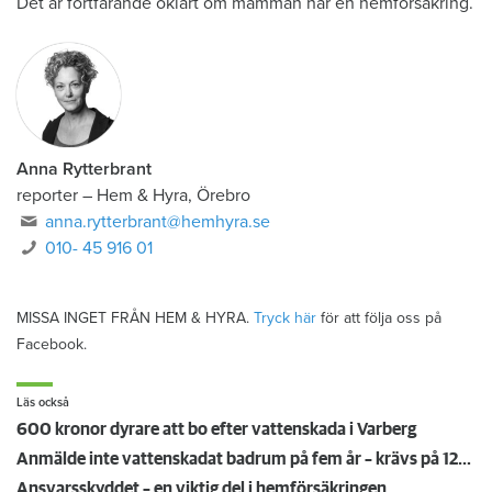
Det är fortfarande oklart om mamman har en hemförsäkring.
Anna Rytterbrant
reporter
–
Hem & Hyra, Örebro
anna.rytterbrant@hemhyra.se
010- 45 916 01
MISSA INGET FRÅN HEM & HYRA.
Tryck här
för att följa oss på
Facebook.
Läs också
600 kronor dyrare att bo efter vattenskada i Varberg
Anmälde inte vattenskadat badrum på fem år – krävs på 125 000 kronor
Ansvarsskyddet – en viktig del i hemförsäkringen