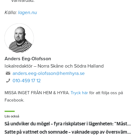
vanvårdad.
Källa:
lagen.nu
Anders Eeg-Olofsson
lokalredaktör
–
Norra Skåne och Södra Halland
anders.eeg-olofsson@hemhyra.se
010-459 17 12
MISSA INGET FRÅN HEM & HYRA.
Tryck här
för att följa oss på
Facebook.
Läs också
Så undviker du mögel – fyra riskplatser i lägenheten: ”Måste städa bort”
Satte på vattnet och somnade – vaknade upp av översvämning hos grannen