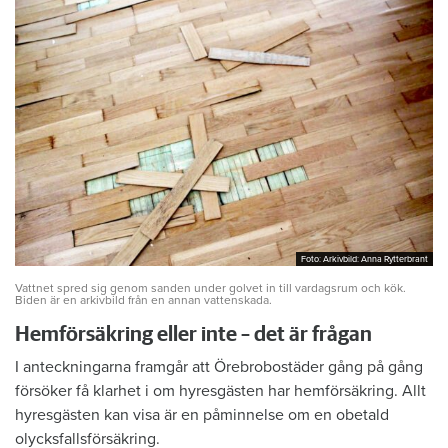
Foto: Arkivbild: Anna Rytterbrant
Foto: Arkivbild: Anna Rytterbrant
Vattnet spred sig genom sanden under golvet in till vardagsrum och kök.
Biden är en arkivbild från en annan vattenskada.
Hemförsäkring eller inte – det är frågan
I anteckningarna framgår att Örebrobostäder gång på gång
försöker få klarhet i om hyresgästen har hemförsäkring. Allt
hyresgästen kan visa är en påminnelse om en obetald
olycksfallsförsäkring.