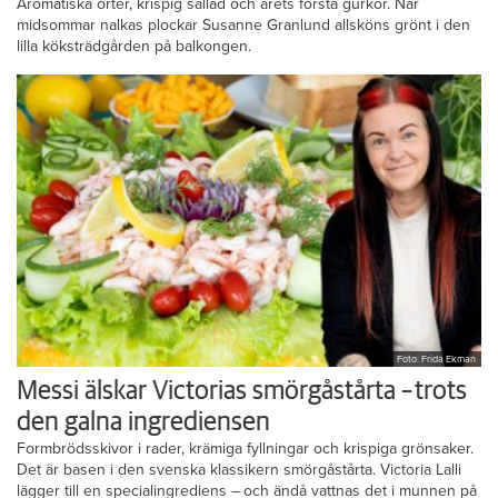
Aromatiska örter, krispig sallad och årets första gurkor. När
midsommar nalkas plockar Susanne Granlund allsköns grönt i den
lilla köksträdgården på balkongen.
Foto: Frida Ekman
Messi älskar Victorias smörgåstårta – trots
den galna ingrediensen
Formbrödsskivor i rader, krämiga fyllningar och krispiga grönsaker.
Det är basen i den svenska klassikern smörgåstårta. Victoria Lalli
lägger till en specialingrediens – och ändå vattnas det i munnen på