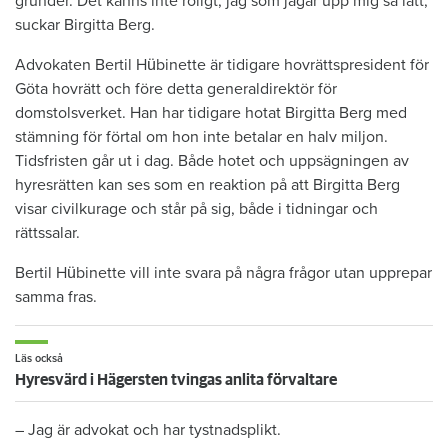
grunder. Det känns inte roligt, jag som jagar upp mig så lätt,
suckar Birgitta Berg.
Advokaten Bertil Hübinette är tidigare hovrättspresident för
Göta hovrätt och före detta generaldirektör för
domstolsverket. Han har tidigare hotat Birgitta Berg med
stämning för förtal om hon inte betalar en halv miljon.
Tidsfristen går ut i dag. Både hotet och uppsägningen av
hyresrätten kan ses som en reaktion på att Birgitta Berg
visar civilkurage och står på sig, både i tidningar och
rättssalar.
Bertil Hübinette vill inte svara på några frågor utan upprepar
samma fras.
Läs också
Hyresvärd i Hägersten tvingas anlita förvaltare
– Jag är advokat och har tystnadsplikt.