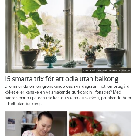
Foto: Karin Hasselström/Newbotanic.se
15 smarta trix för att odla utan balkong
Drömmer du om en grönskande oas i vardagsrummet, en örtagård i
köket eller kanske en välsmakande gurkgardin i fönstret? Med
några smarta tips och trix kan du skapa ett vackert, prunkande hem
– helt utan balkong.