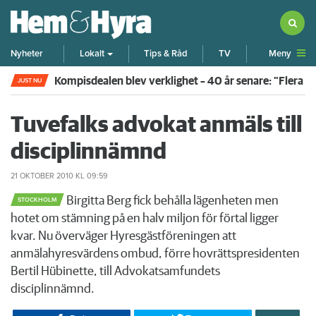
Meny
Nyheter
Lokalt
Tips & Råd
TV
Kompisdealen blev verklighet – 40 år senare: "Flera f
JUST NU
Tuvefalks advokat anmäls till
disciplinnämnd
21 OKTOBER 2010
KL 09:59
Birgitta Berg fick behålla lägenheten men
STOCKHOLM
hotet om stämning på en halv miljon för förtal ligger
kvar. Nu överväger Hyresgästföreningen att
anmälahyresvärdens ombud, förre hovrättspresidenten
Bertil Hübinette, till Advokatsamfundets
disciplinnämnd.