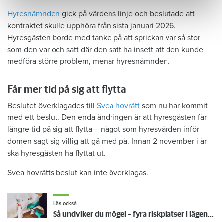
Hyresnämnden
gick på värdens linje och beslutade att
kontraktet skulle upphöra från sista januari 2026.
Hyresgästen borde med tanke på att sprickan var så stor
som den var och satt där den satt ha insett att den kunde
medföra större problem, menar hyresnämnden.
Får mer tid på sig att flytta
Beslutet överklagades till
Svea hovrätt
som nu har kommit
med ett beslut. Den enda ändringen är att hyresgästen får
längre tid på sig att flytta – något som hyresvärden inför
domen sagt sig villig att gå med på. Innan 2 november i år
ska hyresgästen ha flyttat ut.
Svea hovrätts beslut kan inte överklagas.
Läs också
Så undviker du mögel – fyra riskplatser i lägenheten: ”Måste städa bort”