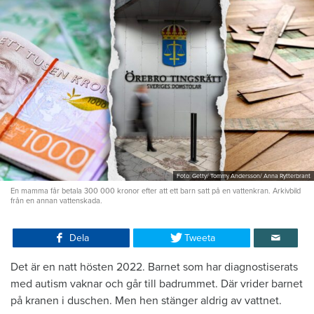
Foto: Getty/ Tommy Andersson/ Anna Rytterbrant
En mamma får betala 300 000 kronor efter att ett barn satt på en vattenkran. Arkivbild
från en annan vattenskada.
Dela
Tweeta
Det är en natt hösten 2022. Barnet som har diagnostiserats
med autism vaknar och går till badrummet. Där vrider barnet
på kranen i duschen. Men hen stänger aldrig av vattnet.