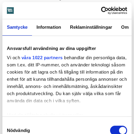
vattenskador.
Därför sade den privata hyresvärden upp hyreskontraktet
med hänvisning till att hyresgästen inte iakttagit sin så
Samtycke
Information
Reklaminställningar
Om
kallade vårdplikt (se faktaruta). Eftersom han inte gick med
på att flytta fick hyresnämnden i Malmö pröva
uppsägningen.
Ansvarsfull användning av dina uppgifter
Vi och
våra 1022 partners
behandlar din personliga data,
som t.ex. ditt IP-nummer, och använder teknologi såsom
cookies för att lagra och få tillgång till information på din
enhet för att kunna tillhandahålla personliga annonser och
innehåll, annons- och innehållsmätning, åskådarinsikter
och produktutveckling. Du kan själv välja vilka som får
använda din data och i vilka syften.
Med din tillåtelse skulle vi även vilja:
Samla in information om din geografiska plats
Samtyckesval
Nödvändig
som kan ha en noggrannhet på upp till flera meter