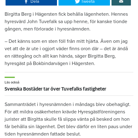
Dela
Tweeta
Birgitta Berg i Hägersten fick behålla lägenheten. Hennes
hyresvärd John Tuvefalk sa upp henne, för kanske tionde
gången, men förlorade i hyresnämnden.
– Det känns som en sten föll från mitt hjärta. Även om jag
vet att de är ute i ogjort väder finns oron där – det är ändå
en rättegång och allt kan hända, säger Birgitta Berg,
hyresgäst på Bokbindarvägen i Hägersten.
Läs också
Svenska Bostäder tar över Tuvefalks fastigheter
Sammanträdet i hyresnämnden i måndags blev obehagligt.
För att mildra osäkerheten krävde Hyresgästföreningens
jurister att Birgitta skulle få slippa vänta på besked om hon
får behålla sin lägenhet. Det blev därför en liten paus under
tiden hyresnämnden fattade beslut.