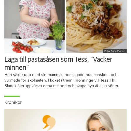
Foto: Frida Ekman
Laga till pastasåsen som Tess: ”Väcker
minnen”
Hon växte upp med sin mammas hemlagade husmanskost och
vurmade för skolmaten. I köket i trean i Rönninge vill Tess Thi
Blanck återuppväcka egna minnen och skapa nya åt sina söner.
Krönikor