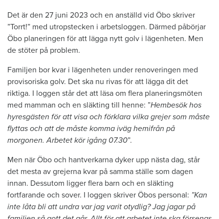
Det är den 27 juni 2023 och en anställd vid Öbo skriver
”Torrt!” med utropstecken i arbetsloggen. Därmed påbörjar
Öbo planeringen för att lägga nytt golv i lägenheten. Men
de stöter på problem.
Familjen bor kvar i lägenheten under renoveringen med
provisoriska golv. Det ska nu rivas för att lägga dit det
riktiga. I loggen står det att läsa om flera planeringsmöten
med mamman och en släkting till henne: ”
Hembesök hos
hyresgästen för att visa och förklara vilka grejer som måste
flyttas och att de måste komma iväg hemifrån på
morgonen. Arbetet kör igång 07.30
”.
Men när Öbo och hantverkarna dyker upp nästa dag, står
det mesta av grejerna kvar på samma ställe som dagen
innan. Dessutom ligger flera barn och en släkting
fortfarande och sover. I loggen skriver Öbos personal:
”Kan
inte låta bli att undra var jag varit otydlig? Jag jagar på
familjen så gott det går. Allt för att arbetet inte ska försenas