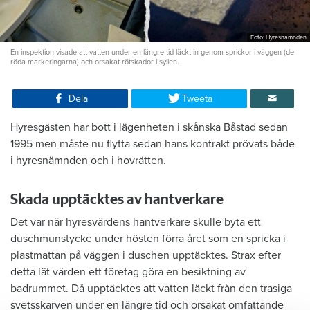
Foto: Hyresnämnden
En inspektion visade att vatten under en längre tid läckt in genom sprickor i väggen (de
röda markeringarna) och orsakat rötskador i syllen.
Dela
Tweeta
Hyresgästen har bott i lägenheten i skånska Båstad sedan
1995 men måste nu flytta sedan hans kontrakt prövats både
i hyresnämnden och i hovrätten.
Skada upptäcktes av hantverkare
Det var när hyresvärdens hantverkare skulle byta ett
duschmunstycke under hösten förra året som en spricka i
plastmattan på väggen i duschen upptäcktes. Strax efter
detta lät värden ett företag göra en besiktning av
badrummet. Då upptäcktes att vatten läckt från den trasiga
svetsskarven under en längre tid och orsakat omfattande