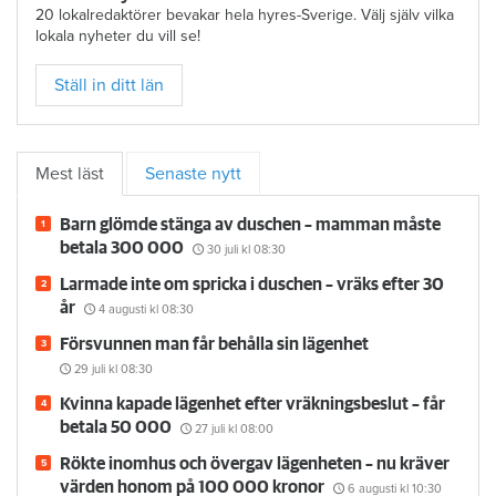
20 lokalredaktörer bevakar hela hyres-Sverige. Välj själv vilka
lokala nyheter du vill se!
Ställ in ditt län
Mest läst
Senaste nytt
Barn glömde stänga av duschen – mamman måste
betala 300 000
30 juli
kl 08:30
Larmade inte om spricka i duschen – vräks efter 30
år
4 augusti
kl 08:30
Försvunnen man får behålla sin lägenhet
29 juli
kl 08:30
Kvinna kapade lägenhet efter vräkningsbeslut – får
betala 50 000
27 juli
kl 08:00
Rökte inomhus och övergav lägenheten – nu kräver
värden honom på 100 000 kronor
6 augusti
kl 10:30