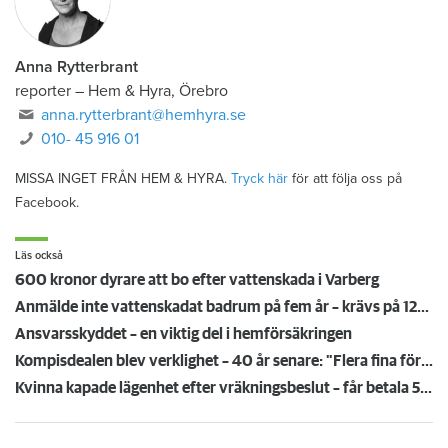
Anna Rytterbrant
reporter
–
Hem & Hyra, Örebro
anna.rytterbrant@hemhyra.se
010- 45 916 01
MISSA INGET FRÅN HEM & HYRA.
Tryck här
för att följa oss på
Facebook.
Läs också
600 kronor dyrare att bo efter vattenskada i Varberg
Anmälde inte vattenskadat badrum på fem år – krävs på 125 000 kronor
Ansvarsskyddet – en viktig del i hemförsäkringen
Kompisdealen blev verklighet – 40 år senare: "Flera fina fördelar med att dela bostad"
Kvinna kapade lägenhet efter vräkningsbeslut – får betala 50 000