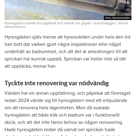
Foto: Hyresnämnden
Foto: Hyresnämnden
Hyresgästen borde ha upptäckt och larmat om glipan i duschväggen, menar
domstolarna.
Hyresgästen själv menar att hyresvärden under hela den tid
han bott där varken gjort några inspektioner eller något
underhåll av badrummet, och att det är anledningen till att
sprickan har kunnat uppstå. Sprickan var heller inte så lätt
att upptäcka, menar han.
Tyckte inte renovering var nödvändig
Värden har en annan uppfattning, och påpekar att företaget
redan 2024 vände sig till hyresgästen med ett erbjudande
om att renovera hela lägenheten. Men då svarade
hyresgästen att både kök och badrum var i funktionellt
skick, och att det inte fanns behov av någon renovering.
Hade hyresgästen redan då varnat om sprickan hade