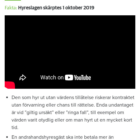
Fakta:
Hyreslagen skärptes 1 oktober 2019
Den som hyr ut utan värdens tillåtelse riskerar kontraktet
utan förvarning eller chans till rättelse. Enda undantaget
är vid ”giltig ursäkt” eller ”ringa fall”, till exempel om
värden varit otydlig eller om man hyrt ut en mycket kort
tid.
En andrahandshyresgäst ska inte betala mer än