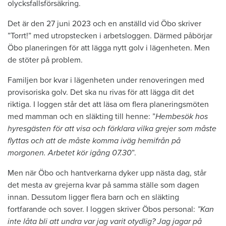
olycksfallsförsäkring.
Det är den 27 juni 2023 och en anställd vid Öbo skriver
”Torrt!” med utropstecken i arbetsloggen. Därmed påbörjar
Öbo planeringen för att lägga nytt golv i lägenheten. Men
de stöter på problem.
Familjen bor kvar i lägenheten under renoveringen med
provisoriska golv. Det ska nu rivas för att lägga dit det
riktiga. I loggen står det att läsa om flera planeringsmöten
med mamman och en släkting till henne: ”
Hembesök hos
hyresgästen för att visa och förklara vilka grejer som måste
flyttas och att de måste komma iväg hemifrån på
morgonen. Arbetet kör igång 07.30
”.
Men när Öbo och hantverkarna dyker upp nästa dag, står
det mesta av grejerna kvar på samma ställe som dagen
innan. Dessutom ligger flera barn och en släkting
fortfarande och sover. I loggen skriver Öbos personal:
”Kan
inte låta bli att undra var jag varit otydlig? Jag jagar på