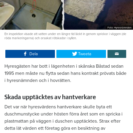
Foto: Hyresnämnden
En inspektion visade att vatten under en längre tid läckt in genom sprickor i väggen (de
röda markeringarna) och orsakat rötskador i syllen.
Dela
Tweeta
Hyresgästen har bott i lägenheten i skånska Båstad sedan
1995 men måste nu flytta sedan hans kontrakt prövats både
i hyresnämnden och i hovrätten.
Skada upptäcktes av hantverkare
Det var när hyresvärdens hantverkare skulle byta ett
duschmunstycke under hösten förra året som en spricka i
plastmattan på väggen i duschen upptäcktes. Strax efter
detta lät värden ett företag göra en besiktning av