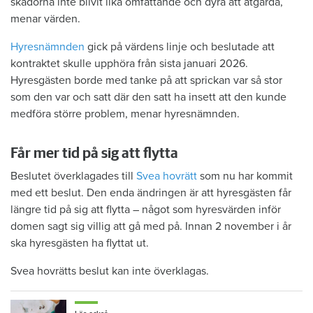
skadorna inte blivit lika omfattande och dyra att åtgärda,
menar värden.
Hyresnämnden
gick på värdens linje och beslutade att
kontraktet skulle upphöra från sista januari 2026.
Hyresgästen borde med tanke på att sprickan var så stor
som den var och satt där den satt ha insett att den kunde
medföra större problem, menar hyresnämnden.
Får mer tid på sig att flytta
Beslutet överklagades till
Svea hovrätt
som nu har kommit
med ett beslut. Den enda ändringen är att hyresgästen får
längre tid på sig att flytta – något som hyresvärden inför
domen sagt sig villig att gå med på. Innan 2 november i år
ska hyresgästen ha flyttat ut.
Svea hovrätts beslut kan inte överklagas.