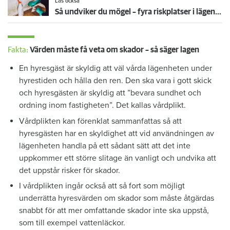
Läs också
Så undviker du mögel – fyra riskplatser i lägenheten: ”Måste städa bort”
Fakta:
Värden måste få veta om skador – så säger lagen
En hyresgäst är skyldig att väl vårda lägenheten under
hyrestiden och hålla den ren. Den ska vara i gott skick
och hyresgästen är skyldig att ”bevara sundhet och
ordning inom fastigheten”. Det kallas vårdplikt.
Vårdplikten kan förenklat sammanfattas så att
hyresgästen har en skyldighet att vid användningen av
lägenheten handla på ett sådant sätt att det inte
uppkommer ett större slitage än vanligt och undvika att
det uppstår risker för skador.
I vårdplikten ingår också att så fort som möjligt
underrätta hyresvärden om skador som måste åtgärdas
snabbt för att mer omfattande skador inte ska uppstå,
som till exempel vattenläckor.