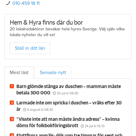
010-459 18 11
Hem & Hyra finns där du bor
20 lokalredaktörer bevakar hela hyres-Sverige. Välj själv vilka
lokala nyheter du vill se!
Ställ in ditt län
Mest läst
Senaste nytt
Barn glömde stänga av duschen – mamman måste
betala 300 000
30 juli
kl 08:30
Larmade inte om spricka i duschen – vräks efter 30
år
4 augusti
kl 08:30
”Visste inte att man måste ändra adress” – kvinna
döms för folkbokföringsbrott
24 juli
kl 16:10
Flyttfirma anmäls: dök upp tre timmar för sent och