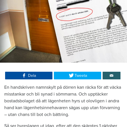
Dela
Tweeta
En handskriven namnskylt på dörren kan räcka för att väcka
misstankar och bli synad i sömmarna. Och upptäcker
bostadsbolaget då att lägenheten hyrs ut olovligen i andra
hand kan lägenhetsinnehavaren sägas upp utan förvarning
– utan chans till bot och bättring.
Så ser hyreslagen ut idag, efter att den skärptes 1 oktober