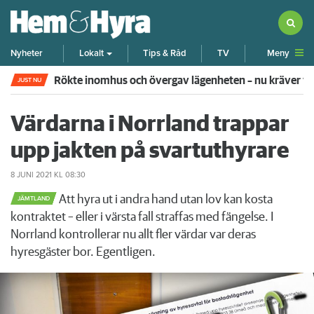
Meny
Nyheter
Lokalt
Tips & Råd
TV
Rökte inomhus och övergav lägenheten – nu kräver 
JUST NU
Värdarna i Norrland trappar
upp jakten på svartuthyrare
8 JUNI 2021
KL 08:30
Att hyra ut i andra hand utan lov kan kosta
JÄMTLAND
kontraktet – eller i värsta fall straffas med fängelse. I
Norrland kontrollerar nu allt fler värdar var deras
hyresgäster bor. Egentligen.