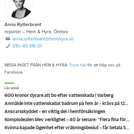
Anna Rytterbrant
reporter
–
Hem & Hyra, Örebro
anna.rytterbrant@hemhyra.se
010- 45 916 01
MISSA INGET FRÅN HEM & HYRA.
Tryck här
för att följa oss på
Facebook.
Läs också
600 kronor dyrare att bo efter vattenskada i Varberg
Anmälde inte vattenskadat badrum på fem år – krävs på 125 000 kronor
Ansvarsskyddet – en viktig del i hemförsäkringen
Kompisdealen blev verklighet – 40 år senare: "Flera fina fördelar med att dela bostad"
Kvinna kapade lägenhet efter vräkningsbeslut – får betala 50 000