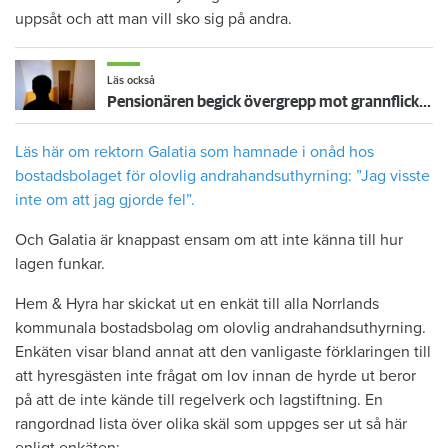
uppsåt och att man vill sko sig på andra.
Läs också
Pensionären begick övergrepp mot grannflickan – nu vräks han
Läs här om rektorn Galatia som hamnade i onåd hos
bostadsbolaget för olovlig andrahandsuthyrning: ”Jag visste
inte om att jag gjorde fel”.
Och Galatia är knappast ensam om att inte känna till hur
lagen funkar.
Hem & Hyra har skickat ut en enkät till alla Norrlands
kommunala bostadsbolag om olovlig andrahandsuthyrning.
Enkäten visar bland annat att den vanligaste förklaringen till
att hyresgästen inte frågat om lov innan de hyrde ut beror
på att de inte kände till regelverk och lagstiftning. En
rangordnad lista över olika skäl som uppges ser ut så här
enligt enkäten: