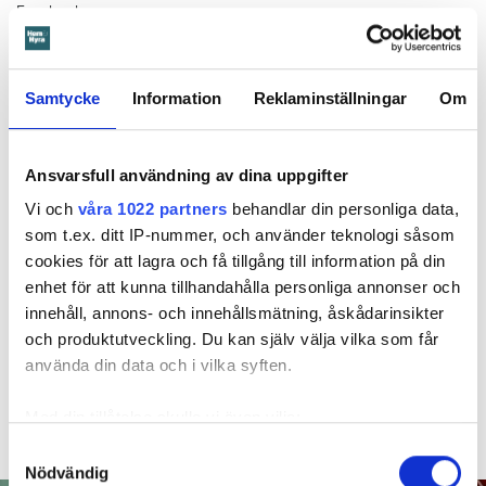
Facebook.
Läs också
Larmade inte om spricka i duschen – vräks efter 30 år
Samtycke
Information
Reklaminställningar
Om
Värdens miss gör att hyresgäst får bo kvar – trots 13 sena hyror
Ansvarsfull användning av dina uppgifter
Barn glömde stänga av
Vi och
våra 1022 partners
behandlar din personliga data,
som t.ex. ditt IP-nummer, och använder teknologi såsom
duschen – mamman måste
cookies för att lagra och få tillgång till information på din
betala 300 000
enhet för att kunna tillhandahålla personliga annonser och
innehåll, annons- och innehållsmätning, åskådarinsikter
30 JULI
KL 08:30
och produktutveckling. Du kan själv välja vilka som får
använda din data och i vilka syften.
Ett barn med särskilda behov går upp en natt och
ÖREBRO
vrider på vattenkranen i duschen. När mamman vaknar
Med din tillåtelse skulle vi även vilja:
är det vatten i både badrum och hall. Det borde mamman
ha förhindrat menar Örebrobostäder.
Samla in information om din geografiska plats
Samtyckesval
Nödvändig
som kan ha en noggrannhet på upp till flera meter