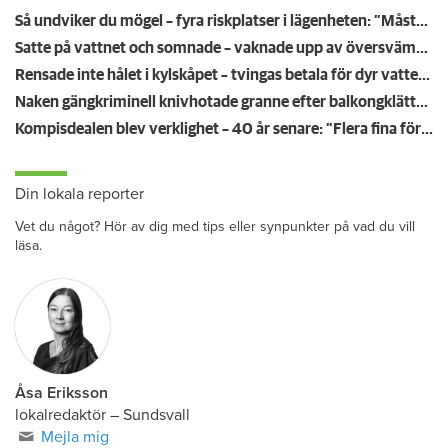
Så undviker du mögel – fyra riskplatser i lägenheten: ”Måste städa bort”
Satte på vattnet och somnade – vaknade upp av översvämning hos grannen
Rensade inte hålet i kylskåpet – tvingas betala för dyr vattenskada
Naken gängkriminell knivhotade granne efter balkongklättring
Kompisdealen blev verklighet – 40 år senare: "Flera fina fördelar med att dela bostad"
Din lokala reporter
Vet du något? Hör av dig med tips eller synpunkter på vad du vill
läsa.
Åsa Eriksson
lokalredaktör
–
Sundsvall
Mejla mig