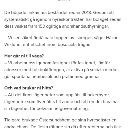
De började finkamma beståndet redan 2018. Genom att
systematiskt gå igenom hyreskontrakten har bolaget sedan
dess vaskat fram 153 ogiltiga andrahandsuthyrningar.
– Vi ser säkert ändå bara toppen av isberget, säger Håkan
Wiklund, enhetschef inom bosociala frågor.
Hur går ni till väga?
– Vi arbetar oss igenom fastighet för fastighet, jämför
adresser med folkbokföringen, är aktiva på sociala medier,
gör spontana hembesök och pratar med grannar.
Och vad brukar ni hitta?
– Att det finns lägenheter som upplåts till ockerhyror,
lägenheter som över­låtits till andra och att en del bara har
sin lägenhet för bekväm helgövernattning.
Tidigare brukade Östersundshem ge sina hyresgäster en
andra chans. De flesta rättade sig då efter reglerna och fick