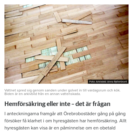
Foto: Arkivbild: Anna Rytterbrant
Foto: Arkivbild: Anna Rytterbrant
Vattnet spred sig genom sanden under golvet in till vardagsrum och kök.
Biden är en arkivbild från en annan vattenskada.
Hemförsäkring eller inte – det är frågan
I anteckningarna framgår att Örebrobostäder gång på gång
försöker få klarhet i om hyresgästen har hemförsäkring. Allt
hyresgästen kan visa är en påminnelse om en obetald