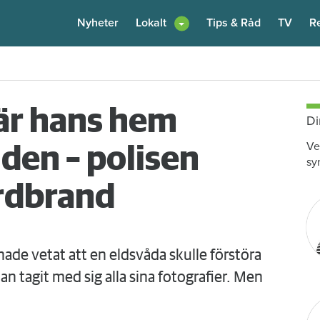
Nyheter
Lokalt
Tips & Råd
TV
R
enare: "Flera fina fördelar med att dela bostad"
6 augusti
kl 12:00
när hans hem
Di
Ve
lden – polisen
sy
rdbrand
de vetat att en eldsvåda skulle förstöra
 tagit med sig alla sina fotografier. Men