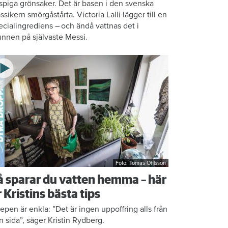
ispiga grönsaker. Det är basen i den svenska
assikern smörgåstårta. Victoria Lalli lägger till en
ecialingrediens – och ändå vattnas det i
nnen på självaste Messi.
Foto: Tomas Ohlsson
å sparar du vatten hemma – här
r Kristins bästa tips
epen är enkla: ”Det är ingen uppoffring alls från
n sida”, säger Kristin Rydberg.