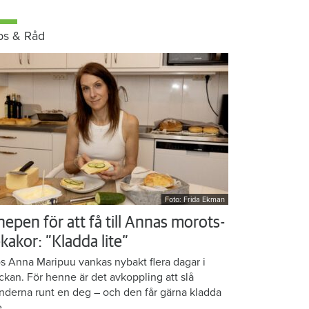
ps & Råd
Foto: Frida Ekman
nepen för att få till Annas morots-
kakor: ”Kladda lite”
s Anna Maripuu vankas nybakt flera dagar i
ckan. För henne är det avkoppling att slå
nderna runt en deg – och den får gärna kladda
e.