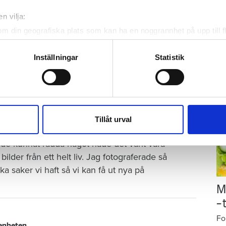
p
Ar
n vilja:
gu
om din geografiska plats som kan ha en noggrannhet på upp till f
Gr
genom att aktivt skanna den för specifika kännetecken (fingeravt
ten vid två tillfällen. Första gången var dagen
på
rsonliga uppgifter behandlas och ställ in dina preferenser i
deta
Inställningar
Statistik
ke när som helst från cookie-förklaringen.
et gick att ta med. Allt var klätt i sot och vatten
e för att anpassa innehållet och annonserna till användarna, tillh
de spruckit. Vi pratar tjocka cementväggar.
vår trafik. Vi vidarebefordrar även sådana identifierare och anna
å golven hade stora bubblor som liknade vågor.
nnons- och analysföretag som vi samarbetar med. Dessa kan i sin
Tillåt urval
har tillhandahållit eller som de har samlat in när du har använt 
 hade kunnat rädda något hade det varit våra
ilder från ett helt liv. Jag fotograferade så
ka saker vi haft så vi kan få ut nya på
M
–
Fo