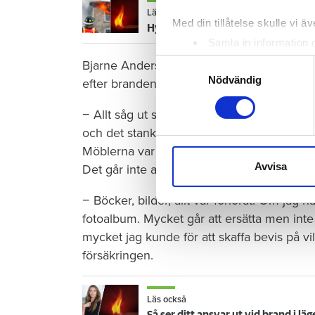
Läs också
Med din tillåtelse skulle vi äve
Hyresgäster rättslösa vid brand
Samla in information 
Identifiera din enhet 
Samtyckesval
Bjarne Andersen har varit tillbaka i lägenhe
Ta reda på mer om hur dina pe
Nödvändig
efter branden.
eller dra tillbaka ditt samtyc
− Allt såg ut som när vi lämnade den men ing
Vi använder enhetsidentifierar
och det stank rök. Väggar, golv och tak ha
sociala medier och analysera 
Möblerna var fulla av värmebubblor. Likas
till de sociala medier och a
Avvisa
Det går inte att beskriva, säger han.
med annan information som du 
− Böcker, bilder, allt var förlorat. Om jag
fotoalbum. Mycket går att ersätta men inte b
mycket jag kunde för att skaffa bevis på vil
försäkringen.
Läs också