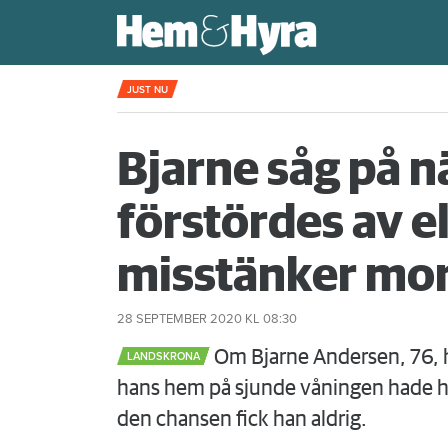
Kompisdealen blev verklighet – 40 år s
JUST NU
Bjarne såg på 
förstördes av e
misstänker mo
28 SEPTEMBER 2020
KL 08:30
Om Bjarne Andersen, 76, ha
LANDSKRONA
hans hem på sjunde våningen hade han
den chansen fick han aldrig.