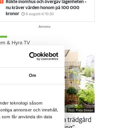
Rökte inomhus och övergav lägenheten –
nu kräver värden honom på 100 000
kronor
6 augusti
kl 10:30
em & Hyra TV
Om
änder teknologi såsom
rsonliga annonser och innehåll,
Foto: Frida Ekman
a som får använda din data
ör som Susanne – ordna trädgård