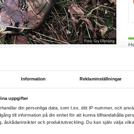
Foto: Gry Ellebjerg
H
rån branden.
esgäster fick tillfälligt ersättningsboende på
 lägenheter återvänt med undantag för de som
s hyreskontrakt fick sägas upp eftersom
Information
Reklaminställningar
den.
s Fastigheter diskussioner med berörda
ina uppgifter
oende i framtiden. Ännu finns inga svar på vad
handlar din personliga data, som t.ex. ditt IP-nummer, och anv
går. De utgår ifrån att det är en anlagd brand.
illgång till information på din enhet för att kunna tillhandahålla pe
, åskådarinsikter och produktutveckling. Du kan själv välja vilk
G