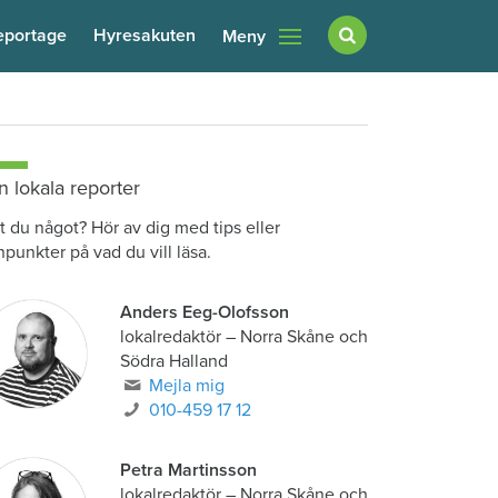
eportage
Hyresakuten
Meny
n lokala reporter
t du något? Hör av dig med tips eller
npunkter på vad du vill läsa.
Anders Eeg-Olofsson
lokalredaktör
–
Norra Skåne och
Södra Halland
Mejla mig
010-459 17 12
Petra Martinsson
lokalredaktör
–
Norra Skåne och