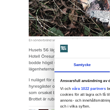
En sönderbränd serietidning på gården är ett av spåren f
Husets 56 lägenheter utrymdes och alla hyr
Hotell Öresund. Idag har hyresgäster i 48
bodde högst upp på sjunde våningen. Dera
Samtycke
lägenheterna måste byggas upp från grun
I nuläget för den privata värden Paulsson
Ansvarsfull användning av d
hyresgäster om hur de vill göra med sitt b
Vi och
våra 1022 partners
be
som orsakat branden. Polisens utredning på
cookies för att lagra och få t
Brottet är rubricerat som grov mordbrand.
annons- och innehållsmätning
och i vilka syften.