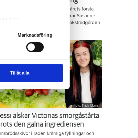
å balkongen: ”God gärning”
omatiska örter, krispig sallad och årets första
rkor. När midsommar nalkas plockar Susanne
lera meter
anlund allsköns grönt i den lilla köksträdgården
ryck)
 balkongen.
ljsektionen
. Du kan ändra
Marknadsföring
andahålla funktioner för
n information från din enhet
 tur kombinera informationen
Tillåt alla
deras tjänster.
Foto: Frida Ekman
essi älskar Victorias smörgåstårta
 trots den galna ingrediensen
rmbrödsskivor i rader, krämiga fyllningar och