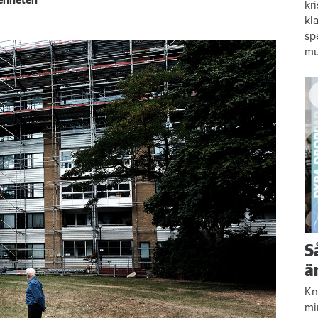
genheten
kr
kl
sp
mu
S
ä
Kn
mi