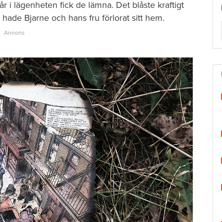
r i lägenheten fick de lämna. Det blåste kraftigt
ade Bjarne och hans fru förlorat sitt hem.