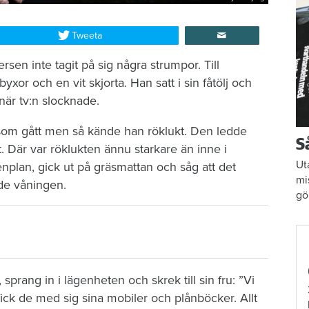
Tweeta
en inte tagit på sig några strumpor. Till
byxor och en vit skjorta. Han satt i sin fåtölj och
när tv:n slocknade.
g som gått men så kände han röklukt. Den ledde
S
 Där var röklukten ännu starkare än inne i
Ut
enplan, gick ut på gräsmattan och såg att det
mi
de våningen.
gö
sprang in i lägenheten och skrek till sin fru: ”Vi
fick de med sig sina mobiler och plånböcker. Allt