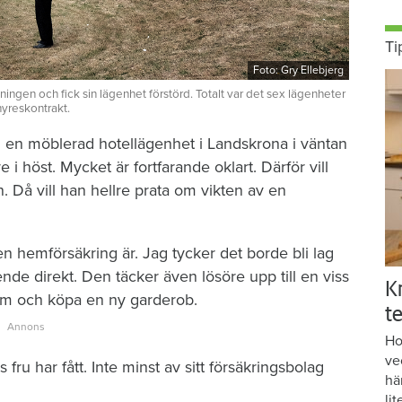
Ti
Foto: Gry Ellebjerg
gen och fick sin lägenhet förstörd. Totalt var det sex lägenheter
hyreskontrakt.
i en möblerad hotellägenhet i Landskrona i väntan
re i höst. Mycket är fortfarande oklart. Därför vill
 Då vill han hellre prata om vikten av en
en hemförsäkring är. Jag tycker det borde bli lag
nde direkt. Den täcker även lösöre upp till en viss
K
hem och köpa en ny garderob.
te
Ho
ve
 fru har fått. Inte minst av sitt försäkringsbolag
hä
lit