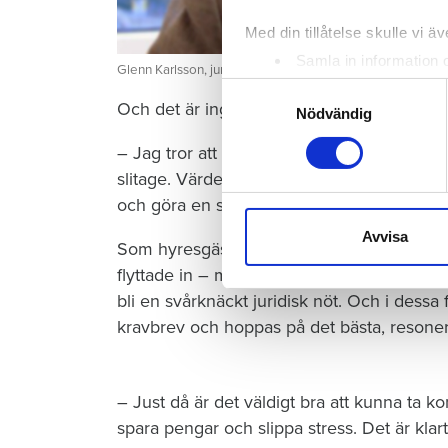
Med din tillåtelse skulle vi äve
Samla in information 
Glenn Karlsson, jurist på Hyresgästföreningen, misstänker
Identifiera din enhet 
Samtyckesval
Och det är ingen tillfällighet, berättar Glen
Ta reda på mer om hur dina pe
Nödvändig
eller dra tillbaka ditt samtyc
– Jag tror att man i en del fall hoppas kun
slitage. Värden lägger sig ofta på en nivå
Vi använder enhetsidentifierar
och göra en stor process av saken.
sociala medier och analysera 
till de sociala medier och a
Avvisa
Som hyresgäst förväntas du inte lämna til
med annan information som du 
flyttade in – men vad som egentligen räkn
bli en svårknäckt juridisk nöt. Och i dessa fa
kravbrev och hoppas på det bästa, resoner
– Just då är det väldigt bra att kunna ta 
spara pengar och slippa stress. Det är klar