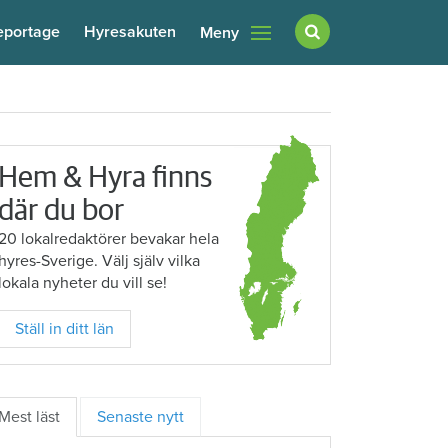
eportage
Hyresakuten
Meny
Hem & Hyra finns
där du bor
20 lokalredaktörer bevakar hela
hyres-Sverige. Välj själv vilka
lokala nyheter du vill se!
Ställ in ditt län
Mest läst
Senaste nytt