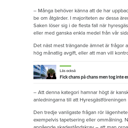
– Många behöver känna att de har uppbackn
be om åtgärder. I majoriteten av dessa äre
Saken löser sig i de flesta fall när hyres
eller med ganska enkla medel från vår sid
Det näst mest trängande ämnet är frågor 
hög månatlig avgift, eller att man vill kontr
Läs också
Fick chans på chans men tog inte e
– Att denna kategori hamnar högt är kanske
anledningarna till att Hyresgästföreningen 
Den tredje vanligaste frågan rör lägenhetens
exempelvis tapetsering eller ommålning. Näs
angående skadeståndskrav – att man oroar s