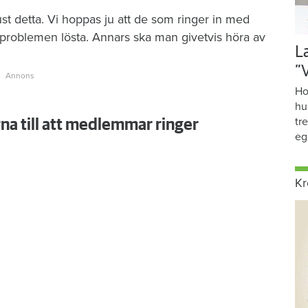
 just detta. Vi hoppas ju att de som ringer in med
 problemen lösta. Annars ska man givetvis höra av
L
”
Ho
hu
tr
na till att medlemmar ringer
eg
Kr