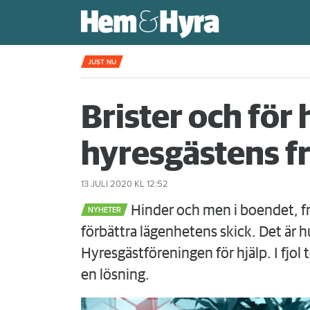
Kompisdealen blev verklighet – 40 år s
JUST NU
Brister och för 
hyresgästens f
13 JULI 2020
KL 12:52
Hinder och men i boendet, f
NYHETER
förbättra lägenhetens skick. Det är hu
Hyresgästföreningen för hjälp. I fjol 
en lösning.