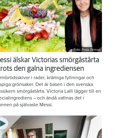
Foto: Frida Ekman
essi älskar Victorias smörgåstårta
 trots den galna ingrediensen
rmbrödsskivor i rader, krämiga fyllningar och
ispiga grönsaker. Det är basen i den svenska
assikern smörgåstårta. Victoria Lalli lägger till en
ecialingrediens – och ändå vattnas det i
nnen på självaste Messi.