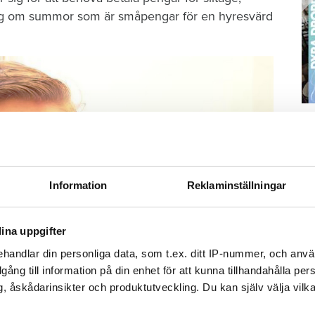
et sig om summor som är småpengar för en hyresvärd
S
ä
Kn
mi
Information
Reklaminställningar
Ti
ina uppgifter
handlar din personliga data, som t.ex. ditt IP-nummer, och anv
illgång till information på din enhet för att kunna tillhandahålla pe
, åskådarinsikter och produktutveckling. Du kan själv välja vilk