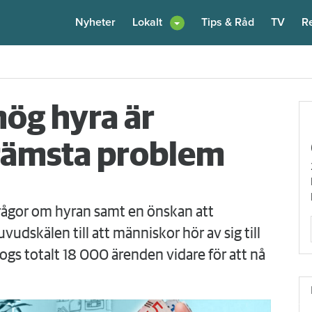
Nyheter
Lokalt
Tips & Råd
TV
R
enare: "Flera fina fördelar med att dela bostad"
6 augusti
kl 12:00
hög hyra är
rämsta problem
rågor om hyran samt en önskan att
vudskälen till att människor hör av sig till
togs totalt 18 000 ärenden vidare för att nå