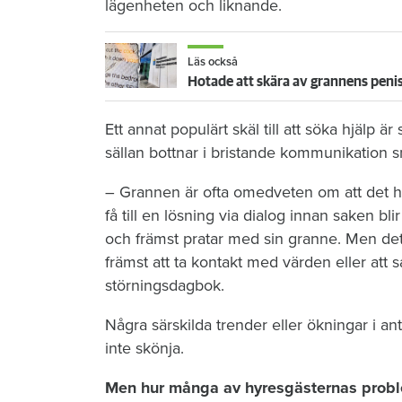
lägenheten och liknande.
Läs också
Hotade att skära av grannens penis
Ett annat populärt skäl till att söka hjälp ä
sällan bottnar i bristande kommunikation sna
– Grannen är ofta omedveten om att det han
få till en lösning via dialog innan saken bli
och främst pratar med sin granne. Men det är
främst att ta kontakt med värden eller att
störningsdagbok.
Några särskilda trender eller ökningar i an
inte skönja.
Men hur många av hyresgästernas proble