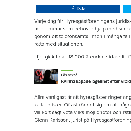
Dela
Varje dag får Hyresgästföreningens juridis
medlemmar som behöver hjälp med sin boen
genom ett telefonsamtal, men i många fall 
rätta med situationen.
I fjol gick totalt 18 000 ärenden vidare till
Läs också
Kvinna kapade lägenhet efter vräk
Allra vanligast är att hyresgäster ringer a
kallat brister. Oftast rör det sig om att någ
vill kort sagt veta vilka möjligheter och rä
Glenn Karlsson, jurist på Hyresgästförenin