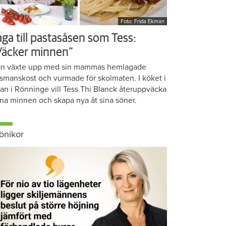
Foto: Frida Ekman
aga till pastasåsen som Tess:
Väcker minnen”
n växte upp med sin mammas hemlagade
smanskost och vurmade för skolmaten. I köket i
ean i Rönninge vill Tess Thi Blanck återuppväcka
na minnen och skapa nya åt sina söner.
önikor