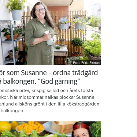
Foto: Frida Ekman
ör som Susanne – ordna trädgård
å balkongen: ”God gärning”
omatiska örter, krispig sallad och årets första
rkor. När midsommar nalkas plockar Susanne
anlund allsköns grönt i den lilla köksträdgården
 balkongen.