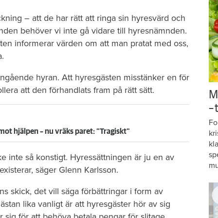
ing – att de har rätt att ringa sin hyresvärd och
nden behöver vi inte gå vidare till hyresnämnden.
gästen informerar värden om att man pratat med oss,
a.
angående hyran. Att hyresgästen misstänker en för
ollera att den förhandlats fram på rätt sätt.
M
–
Fo
mot hjälpen – nu vräks paret: ”Tragiskt"
kr
kl
sp
 inte så konstigt. Hyressättningen är ju en av
mu
existerar, säger Glenn Karlsson.
 skick, det vill säga förbättringar i form av
tan lika vanligt är att hyresgäster hör av sig
ig för att behöva betala pengar för slitage,