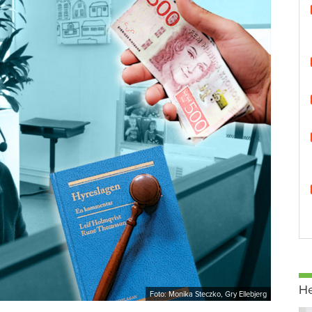
H
Foto: Monika Steczko, Gry Ellebjerg