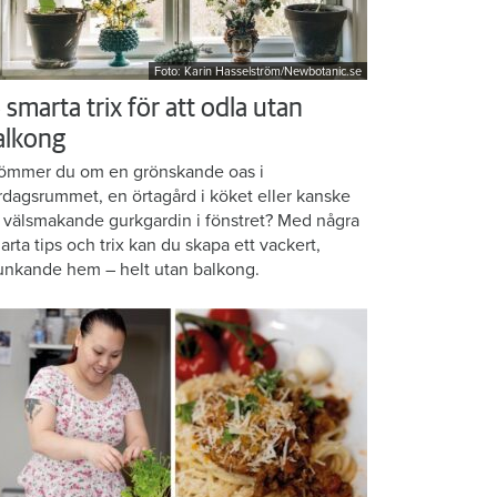
Foto: Karin Hasselström/Newbotanic.se
 smarta trix för att odla utan
alkong
ömmer du om en grönskande oas i
rdagsrummet, en örtagård i köket eller kanske
 välsmakande gurkgardin i fönstret? Med några
arta tips och trix kan du skapa ett vackert,
unkande hem – helt utan balkong.