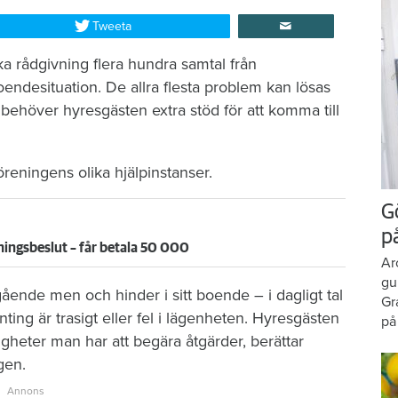
Tweeta
ka rådgivning flera hundra samtal från
desituation. De allra flesta problem kan lösas
behöver hyresgästen extra stöd för att komma till
 föreningens olika hjälpinstanser.
G
p
ningsbeslut – får betala 50 000
Ar
gu
ngående men och hinder i sitt boende – i dagligt tal
Gr
onting är trasigt eller fel i lägenheten. Hyresgästen
på
ttigheter man har att begära åtgärder, berättar
gen.