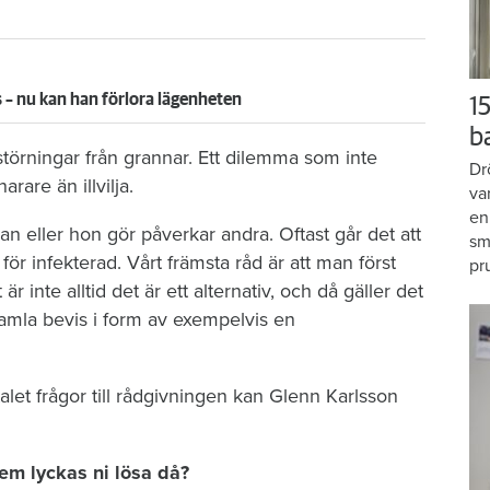
 – nu kan han förlora lägenheten
15
b
r störningar från grannar. Ett dilemma som inte
Dr
rare än illvilja.
va
en
 eller hon gör påverkar andra. Oftast går det att
sm
r för infekterad. Vårt främsta råd är att man först
pr
 inte alltid det är ett alternativ, och då gäller det
 samla bevis i form av exempelvis en
talet frågor till rådgivningen kan Glenn Karlsson
m lyckas ni lösa då?