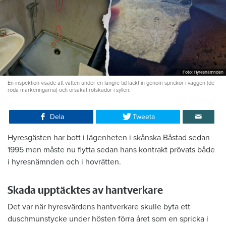
Foto: Hyresnämnden
En inspektion visade att vatten under en längre tid läckt in genom sprickor i väggen (de
röda markeringarna) och orsakat rötskador i syllen.
Dela
Tweeta
Hyresgästen har bott i lägenheten i skånska Båstad sedan
1995 men måste nu flytta sedan hans kontrakt prövats både
i hyresnämnden och i hovrätten.
Skada upptäcktes av hantverkare
Det var när hyresvärdens hantverkare skulle byta ett
duschmunstycke under hösten förra året som en spricka i