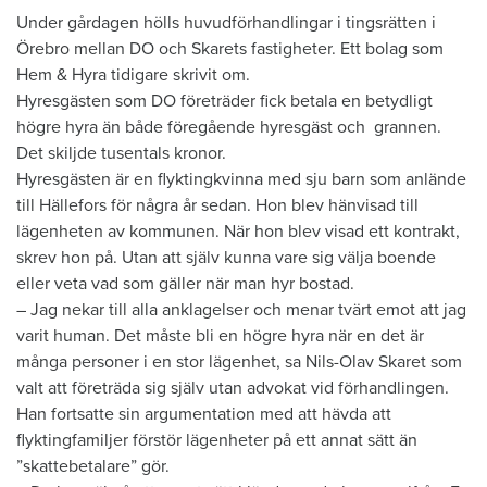
Under gårdagen hölls huvudförhandlingar i tingsrätten i
Örebro mellan DO och Skarets fastigheter. Ett bolag som
Hem & Hyra tidigare skrivit om.
Hyresgästen som DO företräder fick betala en betydligt
högre hyra än både föregående hyresgäst och grannen.
Det skiljde tusentals kronor.
Hyresgästen är en flyktingkvinna med sju barn som anlände
till Hällefors för några år sedan. Hon blev hänvisad till
lägenheten av kommunen. När hon blev visad ett kontrakt,
skrev hon på. Utan att själv kunna vare sig välja boende
eller veta vad som gäller när man hyr bostad.
– Jag nekar till alla anklagelser och menar tvärt emot att jag
varit human. Det måste bli en högre hyra när en det är
många personer i en stor lägenhet, sa Nils-Olav Skaret som
valt att företräda sig själv utan advokat vid förhandlingen.
Han fortsatte sin argumentation med att hävda att
flyktingfamiljer förstör lägenheter på ett annat sätt än
”skattebetalare” gör.