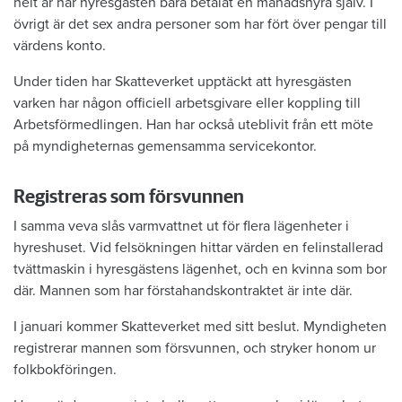
helt år har hyresgästen bara betalat en månadshyra själv. I
övrigt är det sex andra personer som har fört över pengar till
värdens konto.
Under tiden har Skatteverket upptäckt att hyresgästen
varken har någon officiell arbetsgivare eller koppling till
Arbetsförmedlingen. Han har också uteblivit från ett möte
på myndigheternas gemensamma servicekontor.
Registreras som försvunnen
I samma veva slås varmvattnet ut för flera lägenheter i
hyreshuset. Vid felsökningen hittar värden en felinstallerad
tvättmaskin i hyresgästens lägenhet, och en kvinna som bor
där. Mannen som har förstahandskontraktet är inte där.
I januari kommer Skatteverket med sitt beslut. Myndigheten
registrerar mannen som försvunnen, och stryker honom ur
folkbokföringen.