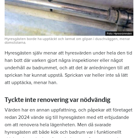
Foto: Hyresnämnden
Foto: Hyresnämnden
Hyresgästen borde ha upptäckt och larmat om glipan i duschväggen, menar
domstolarna.
Hyresgästen själv menar att hyresvärden under hela den tid
han bott där varken gjort några inspektioner eller något
underhåll av badrummet, och att det är anledningen till att
sprickan har kunnat uppstå. Sprickan var heller inte så lätt
att upptäcka, menar han.
Tyckte inte renovering var nödvändig
Värden har en annan uppfattning, och påpekar att företaget
redan 2024 vände sig till hyresgästen med ett erbjudande
om att renovera hela lägenheten. Men då svarade
hyresgästen att både kök och badrum var i funktionellt