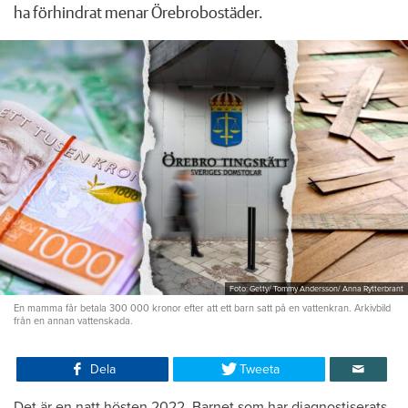
ha förhindrat menar Örebrobostäder.
Foto: Getty/ Tommy Andersson/ Anna Rytterbrant
En mamma får betala 300 000 kronor efter att ett barn satt på en vattenkran. Arkivbild
från en annan vattenskada.
Dela
Tweeta
Det är en natt hösten 2022. Barnet som har diagnostiserats