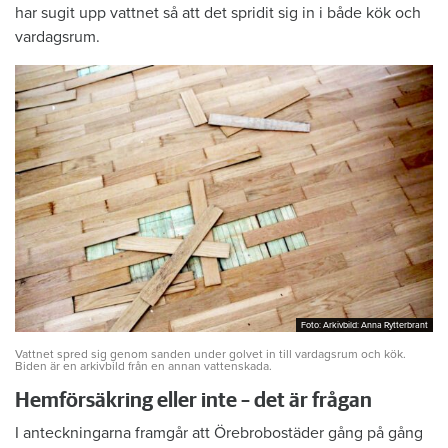
har sugit upp vattnet så att det spridit sig in i både kök och
vardagsrum.
Foto: Arkivbild: Anna Rytterbrant
Foto: Arkivbild: Anna Rytterbrant
Vattnet spred sig genom sanden under golvet in till vardagsrum och kök.
Biden är en arkivbild från en annan vattenskada.
Hemförsäkring eller inte – det är frågan
I anteckningarna framgår att Örebrobostäder gång på gång