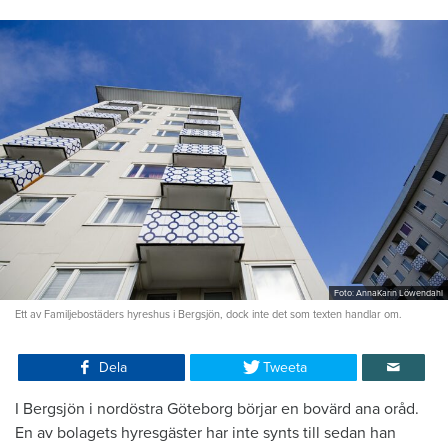
Foto: AnnaKarin Löwendahl
Ett av Familjebostäders hyreshus i Bergsjön, dock inte det som texten handlar om.
Dela
Tweeta
I Bergsjön i nordöstra Göteborg börjar en bovärd ana oråd.
En av bolagets hyresgäster har inte synts till sedan han