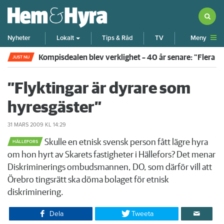
Meny
Nyheter
Lokalt
Tips & Råd
TV
Kompisdealen blev verklighet – 40 år senare: "Flera f
JUST NU
”Flyktingar är dyrare som
hyresgäster”
31 MARS 2009
KL 14:29
​​ Skulle en etnisk svensk person fått lägre hyra
HÄLLEFORS
om hon hyrt av Skarets fastigheter i Hällefors? Det menar
Diskriminerings ombudsmannen, DO, som därför vill att
Örebro tingsrätt ska döma bolaget för etnisk
diskriminering.
Dela
Tweeta