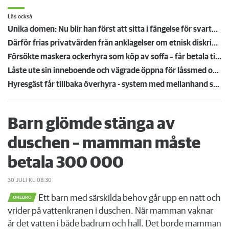
Läs också
Unika domen: Nu blir han först att sitta i fängelse för svartuthyrning
Därför frias privatvärden från anklagelser om etnisk diskriminering
Försökte maskera ockerhyra som köp av soffa – får betala tillbaka 50 000
Låste ute sin inneboende och vägrade öppna för låssmed och polis – vräks från lägenheten
Hyresgäst får tillbaka överhyra - system med mellanhand spricker
Barn glömde stänga av
duschen – mamman måste
betala 300 000
30 JULI
KL 08:30
Ett barn med särskilda behov går upp en natt och
ÖREBRO
vrider på vattenkranen i duschen. När mamman vaknar
är det vatten i både badrum och hall. Det borde mamman