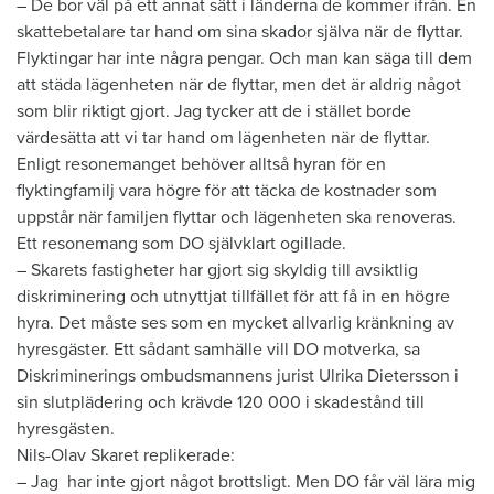
– De bor väl på ett annat sätt i länderna de kommer ifrån. En
skattebetalare tar hand om sina skador själva när de flyttar.
Flyktingar har inte några pengar. Och man kan säga till dem
att städa lägenheten när de flyttar, men det är aldrig något
som blir riktigt gjort. Jag tycker att de i stället borde
värdesätta att vi tar hand om lägenheten när de flyttar.
Enligt resonemanget behöver alltså hyran för en
flyktingfamilj vara högre för att täcka de kostnader som
uppstår när familjen flyttar och lägenheten ska renoveras.
Ett resonemang som DO självklart ogillade.
– Skarets fastigheter har gjort sig skyldig till avsiktlig
diskriminering och utnyttjat tillfället för att få in en högre
hyra. Det måste ses som en mycket allvarlig kränkning av
hyresgäster. Ett sådant samhälle vill DO motverka, sa
Diskriminerings ombudsmannens jurist Ulrika Dietersson i
sin slutplädering och krävde 120 000 i skadestånd till
hyresgästen.
Nils-Olav Skaret replikerade:
– Jag har inte gjort något brottsligt. Men DO får väl lära mig