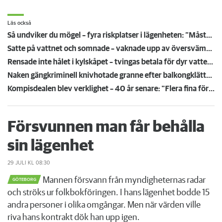
Läs också
Så undviker du mögel – fyra riskplatser i lägenheten: ”Måste städa bort”
Satte på vattnet och somnade – vaknade upp av översvämning hos grannen
Rensade inte hålet i kylskåpet – tvingas betala för dyr vattenskada
Naken gängkriminell knivhotade granne efter balkongklättring
Kompisdealen blev verklighet – 40 år senare: "Flera fina fördelar med att dela bostad"
Försvunnen man får behålla
sin lägenhet
29 JULI
KL 08:30
Mannen försvann från myndigheternas radar
GÖTEBORG
och ströks ur folkbokföringen. I hans lägenhet bodde 15
andra personer i olika omgångar. Men när värden ville
riva hans kontrakt dök han upp igen.