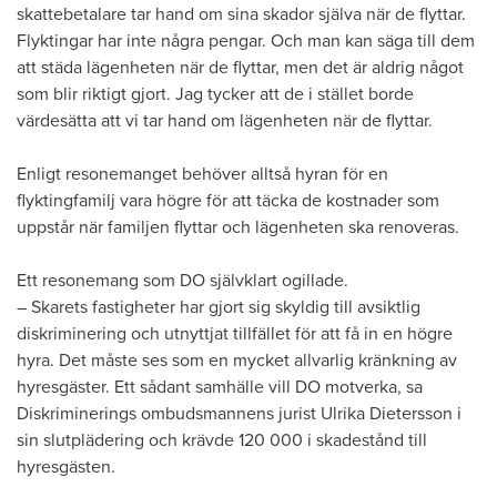
skattebetalare tar hand om sina skador själva när de flyttar.
Flyktingar har inte några pengar. Och man kan säga till dem
att städa lägenheten när de flyttar, men det är aldrig något
som blir riktigt gjort. Jag tycker att de i stället borde
värdesätta att vi tar hand om lägenheten när de flyttar.
Enligt resonemanget behöver alltså hyran för en
flyktingfamilj vara högre för att täcka de kostnader som
uppstår när familjen flyttar och lägenheten ska renoveras.
Ett resonemang som DO självklart ogillade.
– Skarets fastigheter har gjort sig skyldig till avsiktlig
diskriminering och utnyttjat tillfället för att få in en högre
hyra. Det måste ses som en mycket allvarlig kränkning av
hyresgäster. Ett sådant samhälle vill DO motverka, sa
Diskriminerings ombudsmannens jurist Ulrika Dietersson i
sin slutplädering och krävde 120 000 i skadestånd till
hyresgästen.