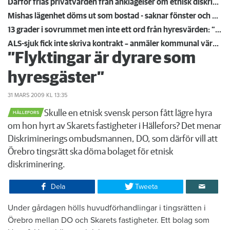
Därför frias privatvärden från anklagelser om etnisk diskriminering
Mishas lägenhet döms ut som bostad - saknar fönster och varmvatten: "Det är ren tortyr"
13 grader i sovrummet men inte ett ord från hyresvärden: ”Helt otroligt alltså"
ALS-sjuk fick inte skriva kontrakt – anmäler kommunal värd för diskriminering: "Orättvist"
”Flyktingar är dyrare som
hyresgäster”
31 MARS 2009
KL 13:35
​Skulle en etnisk svensk person fått lägre hyra
HÄLLEFORS
om hon hyrt av Skarets fastigheter i Hällefors? Det menar
Diskriminerings ombudsmannen, DO, som därför vill att
Örebro tingsrätt ska döma bolaget för etnisk
diskriminering.
Dela
Tweeta
Under gårdagen hölls huvudförhandlingar i tingsrätten i
Örebro mellan DO och Skarets fastigheter. Ett bolag som