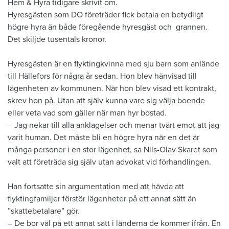
Hem & Hyra tidigare skrivit om.
Hyresgästen som DO företräder fick betala en betydligt
högre hyra än både föregående hyresgäst och grannen.
Det skiljde tusentals kronor.
Hyresgästen är en flyktingkvinna med sju barn som anlände
till Hällefors för några år sedan. Hon blev hänvisad till
lägenheten av kommunen. När hon blev visad ett kontrakt,
skrev hon på. Utan att själv kunna vare sig välja boende
eller veta vad som gäller när man hyr bostad.
– Jag nekar till alla anklagelser och menar tvärt emot att jag
varit human. Det måste bli en högre hyra när en det är
många personer i en stor lägenhet, sa Nils-Olav Skaret som
valt att företräda sig själv utan advokat vid förhandlingen.
Han fortsatte sin argumentation med att hävda att
flyktingfamiljer förstör lägenheter på ett annat sätt än
”skattebetalare” gör.
– De bor väl på ett annat sätt i länderna de kommer ifrån. En