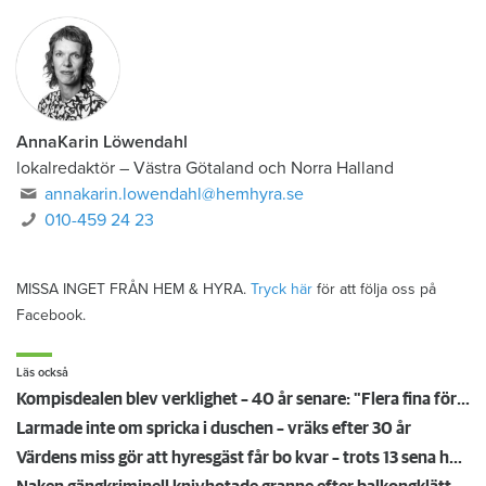
AnnaKarin Löwendahl
lokalredaktör
–
Västra Götaland och Norra Halland
annakarin.lowendahl@hemhyra.se
010-459 24 23
MISSA INGET FRÅN HEM & HYRA.
Tryck här
för att följa oss på
Facebook.
Läs också
Kompisdealen blev verklighet – 40 år senare: "Flera fina fördelar med att dela bostad"
Larmade inte om spricka i duschen – vräks efter 30 år
Värdens miss gör att hyresgäst får bo kvar – trots 13 sena hyror