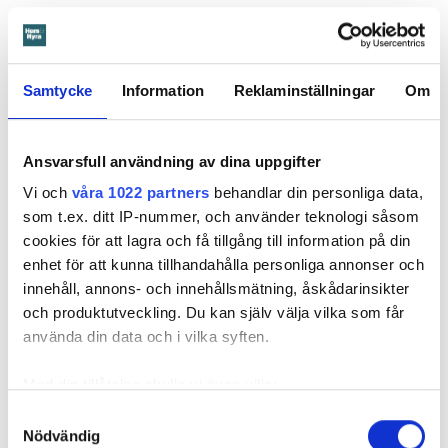
Samtycke
Information
Reklaminställningar
Om
Anna Rytterbrant
reporter
–
Hem & Hyra, Örebro
Ansvarsfull användning av dina uppgifter
anna.rytterbrant@hemhyra.se
Vi och
våra 1022 partners
behandlar din personliga data,
010- 45 916 01
som t.ex. ditt IP-nummer, och använder teknologi såsom
cookies för att lagra och få tillgång till information på din
enhet för att kunna tillhandahålla personliga annonser och
MISSA INGET FRÅN HEM & HYRA.
Tryck här
för att följa oss på
innehåll, annons- och innehållsmätning, åskådarinsikter
Facebook.
och produktutveckling. Du kan själv välja vilka som får
använda din data och i vilka syften.
Läs också
600 kronor dyrare att bo efter vattenskada i Varberg
Med din tillåtelse skulle vi även vilja:
Anmälde inte vattenskadat badrum på fem år – krävs på 125 000 kronor
Samla in information om din geografiska plats
Samtyckesval
Ansvarsskyddet – en viktig del i hemförsäkringen
Nödvändig
som kan ha en noggrannhet på upp till flera meter