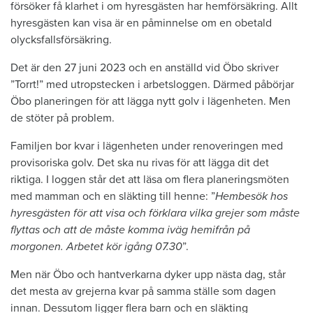
försöker få klarhet i om hyresgästen har hemförsäkring. Allt
hyresgästen kan visa är en påminnelse om en obetald
olycksfallsförsäkring.
Det är den 27 juni 2023 och en anställd vid Öbo skriver
”Torrt!” med utropstecken i arbetsloggen. Därmed påbörjar
Öbo planeringen för att lägga nytt golv i lägenheten. Men
de stöter på problem.
Familjen bor kvar i lägenheten under renoveringen med
provisoriska golv. Det ska nu rivas för att lägga dit det
riktiga. I loggen står det att läsa om flera planeringsmöten
med mamman och en släkting till henne: ”
Hembesök hos
hyresgästen för att visa och förklara vilka grejer som måste
flyttas och att de måste komma iväg hemifrån på
morgonen. Arbetet kör igång 07.30
”.
Men när Öbo och hantverkarna dyker upp nästa dag, står
det mesta av grejerna kvar på samma ställe som dagen
innan. Dessutom ligger flera barn och en släkting