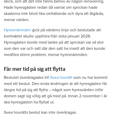
skick, och att det inte fanns behov av någon renovering.
Hade hyresgästen redan då varnat om sprickan hade
skadorna inte blivit lika omfattande och dyra att åtgärda,
menar värden.
Hyresnämnden
gick på värdens linje och beslutade att
kontraktet skulle upphöra från sista januari 2026.
Hyresgästen borde med tanke på att sprickan var så stor
som den var och satt där den satt ha insett att den kunde
medföra större problem, menar hyresnämnden.
Får mer tid på sig att flytta
Beslutet överklagades till
Svea hovrätt
som nu har kommit
med ett beslut. Den enda ändringen är att hyresgästen får
längre tid på sig att flytta – något som hyresvärden inför
domen sagt sig villig att gå med på. Innan 2 november i år
ska hyresgästen ha flyttat ut.
Svea hovrätts beslut kan inte överklagas.