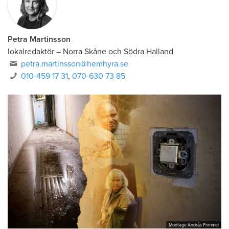
Petra Martinsson
lokalredaktör
–
Norra Skåne och Södra Halland
petra.martinsson@hemhyra.se
010-459 17 31
,
070-630 73 85
Montage András Frimmel