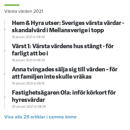
Värsta värden 2021
Hem & Hyra utser: Sveriges värsta värdar -
skandalvärd i Mellansverige i topp
18 januari 2021
kl 08:30
Värst 1: Värsta värdens hus stängt - för
farligt att bo i
18 januari 2021
kl 08:30
Anna tvingades sälja sig till värden – för
att familjen inte skulle vräkas
19 januari 2021
kl 08:15
Fastighetsägaren Ola: inför körkort för
hyresvärdar
20 januari 2021
kl 08:29
Visa alla 29 artiklar i samma ämne