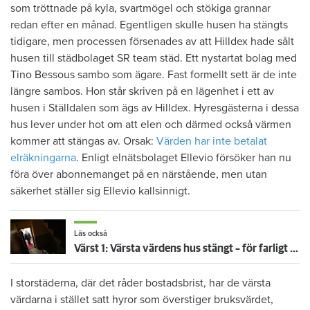
som tröttnade på kyla, svartmögel och stökiga grannar
redan efter en månad. Egentligen skulle husen ha stängts
tidigare, men processen försenades av att Hilldex hade sålt
husen till städbolaget SR team städ. Ett nystartat bolag med
Tino Bessous sambo som ägare. Fast formellt sett är de inte
längre sambos. Hon står skriven på en lägenhet i ett av
husen i Ställdalen som ägs av Hilldex. Hyresgästerna i dessa
hus lever under hot om att elen och därmed också värmen
kommer att stängas av. Orsak:
Värden har inte betalat
elräkningarna
. Enligt elnätsbolaget Ellevio försöker han nu
föra över abonnemanget på en närstående, men utan
säkerhet ställer sig Ellevio kallsinnigt.
Läs också
Värst 1: Värsta värdens hus stängt – för farligt att bo i
I storstäderna, där det råder bostadsbrist, har de värsta
värdarna i stället satt hyror som överstiger bruksvärdet,