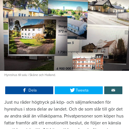
Hyreshus till salu i Skåne och Halland.
Dela
Tweeta
Just nu råder högtryck på köp- och säljmarknaden för
hyreshus i stora delar av landet. Och de som slår till gör det
av andra skäl än villaköparna. Privatpersoner som köper hus
fattar framför allt ett emotionellt beslut, de följer en känsla