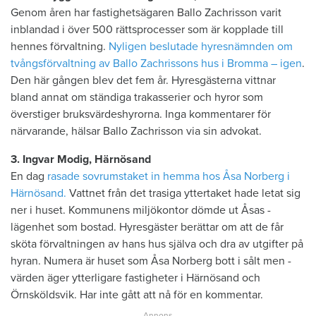
Genom åren har fastighetsägaren Ballo Zachrisson varit
inblandad i över 500 rättsprocesser som är kopplade till
hennes förvaltning.
Nyligen beslutade hyresnämnden om
tvångsförvaltning av Ballo Zachrissons hus i Bromma – igen
.
Den här gången blev det fem år. Hyresgästerna vittnar
bland annat om ständiga trakasserier och ­hyror som
överstiger bruksvärdes­hyrorna. Inga kommentarer för
närvarande, hälsar ­Ballo Zachrisson via sin advokat.
3. Ingvar Modig, Härnösand
En dag
rasade sovrumstaket in hemma hos Åsa Norberg i
Härnösand.
Vattnet från det trasiga yttertaket hade letat sig
ner i huset. Kommunens miljökontor dömde ut Åsas ­
lägenhet som bostad. Hyresgäster berättar om att de får
sköta förvaltningen av hans hus själva och dra av utgifter på
hyran. Numera är huset som Åsa Norberg bott i sålt men ­
värden äger ytterligare fastigheter i Härnösand och
Örnsköldsvik. Har inte gått att nå för en kommentar.