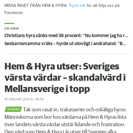
MISSA INGET FRÅN HEM & HYRA.
Tryck här
för att följa oss på
Facebook.
Läs också
Christians hyra sänks med 38 procent: ”Nu kommer jag ha råd att ta körkort”
Sexbarnsmamma vräks – hyrde ut olovligt i andrahand: ”Borde tas större hänsyn till barnen”
Hem & Hyra utser: Sveriges
värsta värdar – skandalvärd i
Mellansverige i topp
18 JANUARI 2021
KL 08:30
Tak som rasat in, trakasserier och oskäliga hyror.
NYHETER
Människorna som bor hos värdarna på Hem & Hyras lista
över landets värsta värdar utstår lidande och frustration.
Den värd som Hem & Hyra i år utser till Sveriges allra