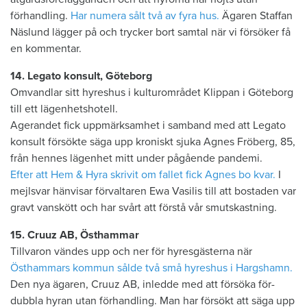
förhandling.
Har numera sålt två av fyra hus.
Ägaren Staffan
Näslund lägger på och trycker bort samtal när vi försöker få
en kommentar.
14. Legato konsult, Göteborg
Omvandlar sitt hyreshus i kulturområdet Klippan i Göteborg
till ett lägenhetshotell.
Agerandet fick uppmärksamhet i samband med att Legato
konsult försökte säga upp kroniskt sjuka Agnes Fröberg, 85,
från hennes lägenhet mitt under pågående pandemi.
Efter att Hem & Hyra skrivit om fallet fick Agnes bo kvar.
I
mejlsvar hänvisar förvaltaren Ewa Vasilis till att bostaden var
gravt vanskött och har svårt att förstå vår smutskastning.
15. Cruuz AB, Östhammar
Tillvaron vändes upp och ner för hyres­gästerna när
Östhammars kommun sålde två små hyreshus i Hargshamn.
Den nya ägaren, Cruuz AB, inledde med att försöka för­
dubbla hyran utan förhandling. Man har försökt att säga upp