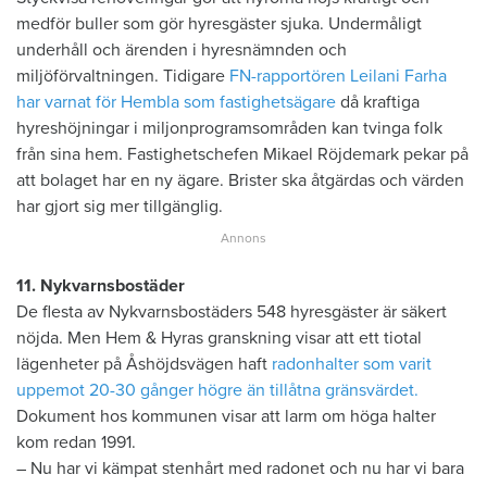
medför buller som gör hyresgäster sjuka. Undermåligt
underhåll och ärenden i hyresnämnden och
miljöförvaltningen. Tidigare
FN-rapportören Leilani Farha
har varnat för Hembla som fastighetsägare
då kraftiga
hyreshöjningar i miljonprogramsområden kan tvinga folk
från sina hem. Fastighetschefen Mikael Röjdemark pekar på
att bolaget har en ny ägare. Brister ska åtgärdas och värden
har gjort sig mer tillgänglig.
11. Nykvarnsbostäder
De flesta av Nykvarnsbostäders 548 hyresgäster är säkert
nöjda. Men Hem & Hyras granskning visar att ett tiotal
lägenheter på Åshöjdsvägen haft
radonhalter som varit
uppemot 20-30 gånger högre än tillåtna gränsvärdet.
Dokument hos kommunen visar att larm om höga halter
kom redan 1991.
– Nu har vi kämpat stenhårt med radonet och nu har vi bara