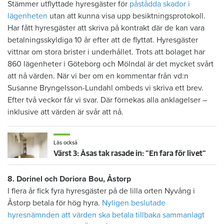
Stämmer utflyttade hyresgäster för
påstådda skador i
lägenheten
utan att kunna visa upp besiktningsprotokoll.
Har fått hyresgäster att skriva på kontrakt där de kan vara
betalningsskyldiga 10 år efter att de flyttat. Hyresgäster
vittnar om stora brister i underhållet. Trots att bolaget har
860 lägenheter i Göteborg och Mölndal är det mycket svårt
att nå värden. När vi ber om en kommentar från vd:n
Susanne Bryngelsson-Lundahl ombeds vi skriva ett brev.
Efter två veckor får vi svar. Där förnekas alla anklagelser –
inklusive att värden är svår att nå.
Läs också
Värst 3: Åsas tak rasade in: ”En fara för livet”
8. Dorinel och Doriora Bou, Åstorp
I flera år fick fyra hyresgäster på de lilla orten Nyvång i
Åstorp betala för hög hyra.
Nyligen beslutade
hyresnämnden att värden ska betala tillbaka sammanlagt