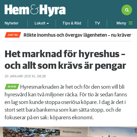
Meny
Nyheter
Lokalt
Tips & Råd
TV
Rökte inomhus och övergav lägenheten – nu kräver 
JUST NU
Het marknad för hyreshus –
och allt som krävs är pengar
20 JANUARI 2021
KL 08:28
Hyresmarknaden är het och för den som vill bli
SKÅNE
hyresvärd kan två miljoner räcka. För tio år sedan fanns
en lag som kunde stoppa oseriösa köpare. I dag är det i
stort sett bara bankerna som kan sätta stopp, och de
fokuserar på en sak: köparens ekonomi.