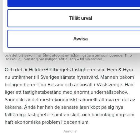
information som du har tillhandahållit eller som de har samlat
du har använt deras tjänster.
Tillåt urval
Avvisa
Foto: Lena Mattsson/Pavel Koubek
Foto: Lena Mattsson/Pavel Koubek
Tar inte ansvar. Blötberget i Dalarna. Det gula huset näst närmast kameran
och det blå bakom har blivit utdömt av räddningstjänsten som boende. Tino
Bessou (till vänster) har nyligen sålt husen – till sin sambo.
Och det är Hilldex/Blötbergets fastigheter som Hem & Hyra
nu utnämner till Sveriges sämsta hyresvärd. Mannen bakom
bolagen heter Tino Bessou och är bosatt i Västsverige. Han
äger ett fastighetsbestånd med enormt underhållsbehov.
Sannolikt är det mest ekonomiskt rationellt att riva en del av
kåkarna. Ändå har han de senaste åren köpt på sig nya
fallfärdiga fastigheter samt en skid- och badanläggning som
haft ekonomiska problem i decennium.