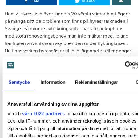
Dela
Tweeta
Hem & Hyras lista över landets 20 ­värsta värdar blottlägger
på många sätt de problem som finns på hyresmarknaden i
Sverige. På mindre avfolkningsorter har värdar köpt hus
med stora renoveringsbehov man inte mäktar med. Ibland
har husen använts som asylboenden under flyktingkrisen.
Nu finns varken hyresgäster till alla lägenheter eller pengar
att rusta upp. I de värsta fallen är det i det närmaste en del
av affärsidén – att inte ta hand som sin egendom.
Samtycke
Information
Reklaminställningar
Ansvarsfull användning av dina uppgifter
Vi och
våra 1022 partners
behandlar din personliga data, s
t.ex. ditt IP-nummer, och använder teknologi såsom cookies f
lagra och få tillgång till information på din enhet för att kunna
tillhandahålla personliga annonser och innehåll, annons- och