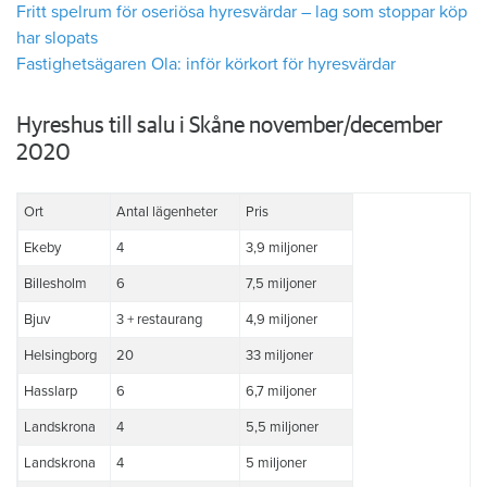
Fritt spelrum för oseriösa hyresvärdar – lag som stoppar köp
har slopats
Fastighetsägaren Ola: inför körkort för hyresvärdar
Hyreshus till salu i Skåne november/december
2020
Ort
Antal lägenheter
Pris
Ekeby
4
3,9 miljoner
Billesholm
6
7,5 miljoner
Bjuv
3 + restaurang
4,9 miljoner
Helsingborg
20
33 miljoner
Hasslarp
6
6,7 miljoner
Landskrona
4
5,5 miljoner
Landskrona
4
5 miljoner