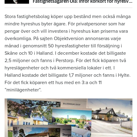
Fastighetsägaren Ola: inför körkort för hyresvärdar
Stora fastighetsbolag köper upp bestånd men också många
mindre hyreshus byter ägare. För privatpersoner som har
pengar över och vill investera i hyreshus kan priserna vara
överkomliga. På sajten Objektversion annonseras varje
månad i genomsnitt 50 hyresfastigheter till försäljning i
Skåne och 10 i Halland. I december kostade det billigaste
2,5 miljoner och fanns i Perstorp. För det fick köparen två
hyreslägenheter och två kommersiella lokaler i ett. I
Halland kostade det billigaste 1,7 miljoner och fanns i Hylte.
För det fick köparen ett hus med en 3:a och 11
”minilägenheter”.