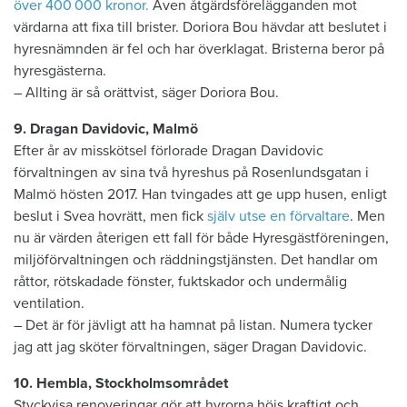
över 400 000 kronor.
Även åtgärdsförelägganden mot
värdarna att fixa till brister. Doriora Bou hävdar att beslutet i
hyresnämnden är fel och har överklagat. Bristerna beror på
hyresgästerna.
– Allting är så orättvist, säger Doriora Bou.
9. Dragan Davidovic, Malmö
Efter år av misskötsel förlorade Dragan Davidovic
förvaltningen av sina två hyreshus på Rosenlundsgatan i
Malmö hösten 2017. Han tvingades att ge upp husen, enligt
beslut i Svea hovrätt, men fick
själv utse en förvaltare
. Men
nu är värden återigen ett fall för både Hyresgästföreningen,
miljöförvaltningen och räddningstjänsten. Det handlar om
råttor, rötskadade fönster, fuktskador och undermålig
ventilation.
– Det är för jävligt att ha hamnat på listan. Numera tycker
jag att jag sköter förvaltningen, säger Dragan Davidovic.
10. Hembla, Stockholmsområdet
Styckvisa renoveringar gör att hyrorna höjs kraftigt och