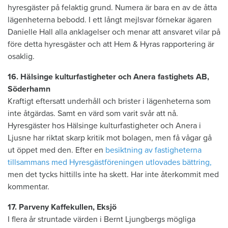
hyresgäster på felaktig grund. Numera är bara en av de åtta
lägenheterna bebodd. I ett långt mejlsvar förnekar ägaren
Danielle Hall alla anklagelser och menar att ansvaret vilar på
före detta hyresgäster och att Hem & Hyras rapportering är
osaklig.
16. Hälsinge kulturfastigheter och Anera fastighets AB,
Söderhamn
Kraftigt eftersatt underhåll och brister i ­lägenheterna som
inte åtgärdas. Samt en värd som varit svår att nå.
Hyresgäster hos Hälsinge kulturfastigheter och Anera i
Ljusne har riktat skarp kritik mot bolagen, men få vågar gå
ut öppet med den. Efter en
­besiktning av fastigheterna
tillsammans med Hyresgästföreningen utlovades bättring,
men det tycks hittills inte ha skett. Har inte återkommit med
kommentar.
17. Parveny Kaffekullen, Eksjö
I flera år struntade värden i Bernt ­Ljungbergs mögliga