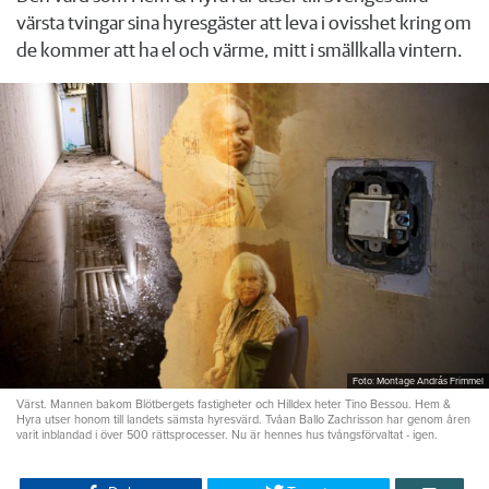
värsta tvingar sina hyresgäster att leva i ovisshet kring om
de kommer att ha el och värme, mitt i smällkalla vintern.
Foto: Montage András Frimmel
Värst. Mannen bakom Blötbergets fastigheter och Hilldex heter Tino Bessou. Hem &
Hyra utser honom till landets sämsta hyresvärd. Tvåan Ballo Zachrisson har genom åren
varit inblandad i över 500 rättsprocesser. Nu är hennes hus tvångsförvaltat - igen.