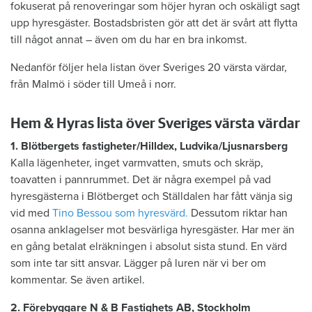
fokuserat på renoveringar som höjer hyran och oskäligt sagt
upp hyresgäster. Bostadsbristen gör att det är svårt att flytta
till något annat – även om du har en bra inkomst.
Nedanför följer hela listan över Sveriges 20 värsta värdar,
från Malmö i söder till Umeå i norr.
Hem & Hyras lista över Sveriges värsta värdar
1. Blötbergets fastigheter/Hilldex, Ludvika/Ljusnarsberg
Kalla lägenheter, inget varmvatten, smuts och skräp,
toavatten i pannrummet. Det är några exempel på vad
hyresgästerna i Blötberget och Ställdalen har fått vänja sig
vid med
Tino Bessou som hyresvärd.
Dessutom riktar han
osanna anklagelser mot besvärliga hyresgäster. Har mer än
en gång betalat elräkningen i absolut sista stund. En värd
som inte tar sitt ansvar. Lägger på luren när vi ber om
kommentar. Se även artikel.
2. Förebyggare N & B Fastighets AB, ­Stockholm