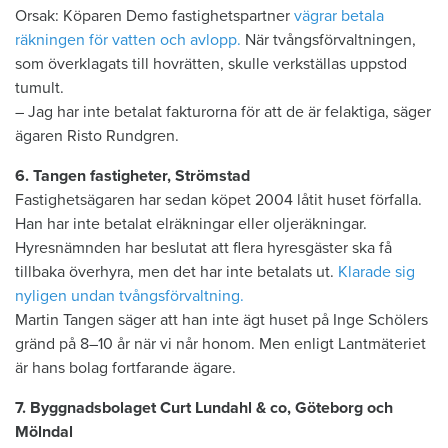
Orsak: Köparen Demo fastighetspartner
vägrar betala
räkningen för vatten och avlopp.
När tvångsförvaltningen,
som överklagats till hovrätten, skulle verkställas uppstod
tumult.
– Jag har inte betalat fakturorna för att de är felaktiga, säger
ägaren Risto Rundgren.
6. Tangen fastigheter, Strömstad
Fastighetsägaren har sedan köpet 2004 låtit huset förfalla.
Han har inte betalat elräkningar eller oljeräkningar.
Hyresnämnden har beslutat att flera hyresgäster ska få
tillbaka överhyra, men det har inte betalats ut.
Klarade sig
nyligen undan tvångsförvaltning.
Martin Tangen säger att han inte ägt huset på Inge Schölers
gränd på 8–10 år när vi når honom. Men enligt Lantmäteriet
är hans bolag fortfarande ägare.
7. Byggnadsbolaget Curt Lundahl & co, ­Göteborg och
Mölndal