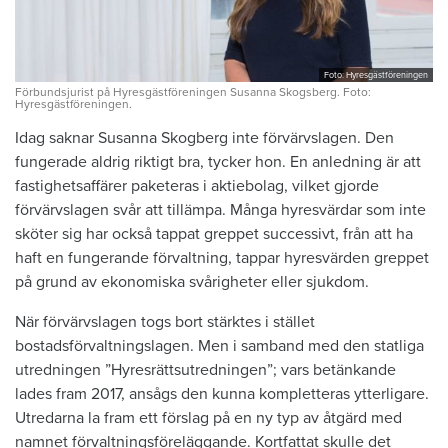
Foto: Hyresgästföreningen
Förbundsjurist på Hyresgästföreningen Susanna Skogsberg. Foto:
Hyresgästföreningen.
Idag saknar Susanna Skogberg inte förvärvslagen. Den
fungerade aldrig riktigt bra, tycker hon. En anledning är att
fastighetsaffärer paketeras i aktiebolag, vilket gjorde
förvärvslagen svår att tillämpa. Många hyresvärdar som inte
sköter sig har också tappat greppet successivt, från att ha
haft en fungerande förvaltning, tappar hyresvärden greppet
på grund av ekonomiska svårigheter eller sjukdom.
När förvärvslagen togs bort stärktes i stället
bostadsförvaltningslagen. Men i samband med den statliga
utredningen ”Hyresrättsutredningen”; vars betänkande
lades fram 2017, ansågs den kunna kompletteras ytterligare.
Utredarna la fram ett förslag på en ny typ av åtgärd med
namnet förvaltningsföreläggande. Kortfattat skulle det