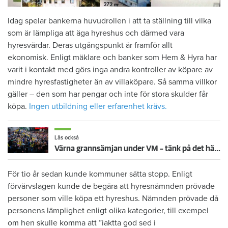
Idag spelar bankerna huvudrollen i att ta ställning till vilka
som är lämpliga att äga hyreshus och därmed vara
hyresvärdar. Deras utgångspunkt är framför allt
ekonomisk. Enligt mäklare och banker som Hem & Hyra har
varit i kontakt med görs inga andra kontroller av köpare av
mindre hyresfastigheter än av villaköpare. Så samma villkor
gäller – den som har pengar och inte för stora skulder får
köpa.
Ingen utbildning eller erfarenhet krävs.
Läs också
Värna grannsämjan under VM – tänk på det här inför fortsatta nattmatcher
För tio år sedan kunde kommuner sätta stopp. Enligt
förvärvslagen kunde de begära att hyresnämnden prövade
personer som ville köpa ett hyreshus. Nämnden prövade då
personens lämplighet enligt olika kategorier, till exempel
om hen skulle komma att ”iaktta god sed i