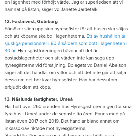
en lägenhet med förhöjt värde. Jag är superledsen att vi
hamnat på listan, säger vd Janette Jardefalk.
12. Fastinvest, Göteborg
Försöker säga upp sina hyresgäster för att husen ska säljas
och att köparna ska bo i lägenheterna.
Ett av hushållen är
sjukliga pensionärer i 80-årsåldern som bott i lägenheten i
30 år.
Hyresgästföreningen hävdar att det är
bostadslägenheter och att värden inte kan säga upp
hyresgästerna vid försäljning. Bolagets vd Daniel Abelson
säger att det handlar om villor och att det inte går att sälja
dessa om det bor kvar hyresgäster. Han har dessutom
erbjudit dem att köpa.
13. Näslunds fastigheter, Umeå
Har haft över 260 ärenden hos Hyresgästföreningen för sina
fyra hus i Umeå under de senaste tio åren. Fanns med på
listan även 2017 och 2019. Det handlar bland annat om
inkassokrav riktade mot hyresgästerna,
åtgärdsförelägganden och att hyrorna har höjts utan