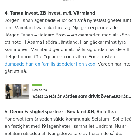
4. Tanan invest, ZB Invest, m.fl. Värmland
Jörgen Tanan äger både villor och små hyresfastigheter runt
om i Värmland via olika företag. Nyligen expanderade
Jörgen Tanan – tidigare Broo – verksamheten med att köpa
ett hotell i Åsarna i södra Jämtland. Han gäckar minst fyra
kommuner i Värmland genom att hålla sig undan när de vill
delge honom förelägganden och viten. Förra hösten
dumpade han en familjs ägodelar i en skog.
Värden har inte
gått att nå.
Läs också
Värst 2: Här är värden som drivit över 500 rättsprocesser
5. Demo Fastighetspartner i Småland AB, Sollefteå
För drygt fem år sedan sålde ­kommunala ­Solatum i Sollefteå
en fastighet med 19 ­lägenheter i samhället Undrom. Nu är ­
Solatum utsedda till tvångsförvaltare av husen de sålde.